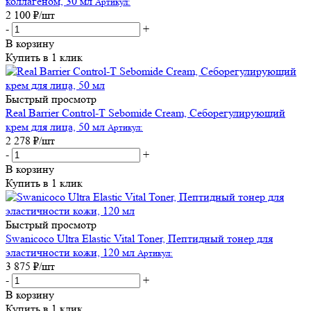
коллагеном, 30 мл
Артикул:
2 100
₽
/шт
-
+
В корзину
Купить в 1 клик
Быстрый просмотр
Real Barrier Control-T Sebomide Cream, Себорегулирующий
крем для лица, 50 мл
Артикул:
2 278
₽
/шт
-
+
В корзину
Купить в 1 клик
Быстрый просмотр
Swanicoco Ultra Elastic Vital Toner, Пептидный тонер для
эластичности кожи, 120 мл
Артикул:
3 875
₽
/шт
-
+
В корзину
Купить в 1 клик