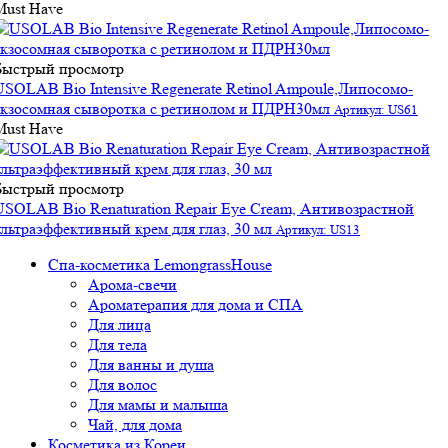
Must Have
Быстрый просмотр
USOLAB Bio Intensive Regenerate Retinol Ampoule,Липосомо-
экзосомная сыворотка с ретинолом и ПДРН30мл
Артикул: US61
Must Have
Быстрый просмотр
USOLAB Bio Renaturation Repair Eye Cream, Антивозрастной
ультраэффективный крем для глаз, 30 мл
Артикул: US13
Спа-косметика LemongrassHouse
Арома-свечи
Ароматерапия для дома и СПА
Для лица
Для тела
Для ванны и душа
Для волос
Для мамы и малыша
Чай, для дома
Косметика из Кореи