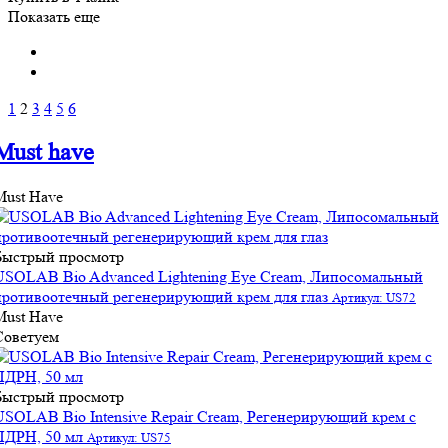
Показать еще
1
2
3
4
5
6
Must have
Must Have
Быстрый просмотр
USOLAB Bio Advanced Lightening Eye Cream, Липосомальный
противоотечный регенерирующий крем для глаз
Артикул: US72
Must Have
Советуем
Быстрый просмотр
USOLAB Bio Intensive Repair Cream, Регенерирующий крем с
ПДРН, 50 мл
Артикул: US75