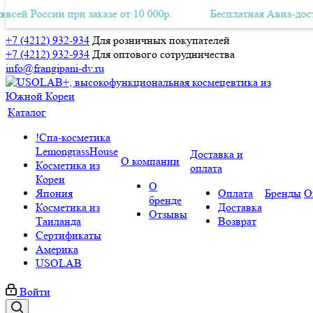
России при заказе от 10 000р.
ная Авиа-доставка по всей России при заказе от 10 000р.
Бесплатная Авиа-доставка п
+7 (4212) 932-934
Для розничных покупателей
+7 (4212) 932-934
Для оптового сотрудничества
info@frangipani-dv.ru
Каталог
!Спа-косметика
LemongrassHouse
Доставка и
О компании
Косметика из
оплата
Кореи
О
Япония
Оплата
Бренды
О
бренде
Косметика из
Доставка
Отзывы
Таиланда
Возврат
Сертификаты
Америка
USOLAB
Войти