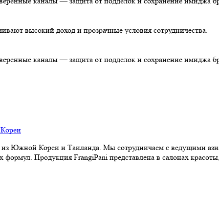
роверенные каналы — защита от подделок и сохранение имиджа б
чивают высокий доход и прозрачные условия сотрудничества.
роверенные каналы — защита от подделок и сохранение имиджа б
из Южной Кореи и Таиланда. Мы сотрудничаем с ведущими аз
формул. Продукция FrangiPani представлена в салонах красоты,