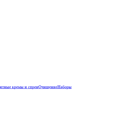
итные кремы и спреи
Очищение
Наборы