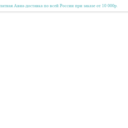
виа-доставка по всей России при заказе от 10 000р.
Бесплатная Авиа-доставка по всей России при заказе от 10
Беспл