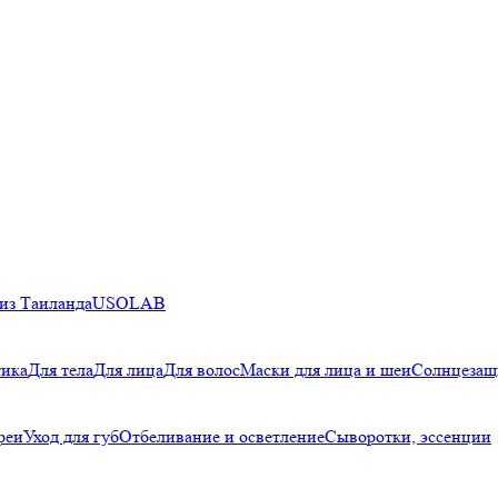
из Таиланда
USOLAB
тика
Для тела
Для лица
Для волос
Маски для лица и шеи
Солнцезащ
реи
Уход для губ
Отбеливание и осветление
Сыворотки, эссенции