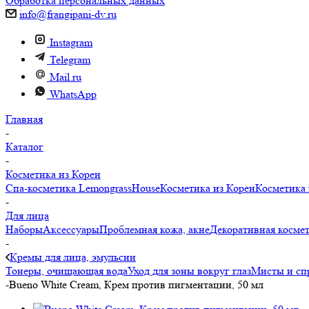
Обработка персональных данных
info@frangipani-dv.ru
Instagram
Telegram
Mail.ru
WhatsApp
Главная
-
Каталог
-
Косметика из Кореи
Спа-косметика LemongrassHouse
Косметика из Кореи
Косметика 
-
Для лица
Наборы
Аксессуары
Проблемная кожа, акне
Декоративная косме
-
Кремы для лица, эмульсии
Тонеры, очищающая вода
Уход для зоны вокруг глаз
Мисты и сп
-
Bueno White Cream, Крем против пигментации, 50 мл