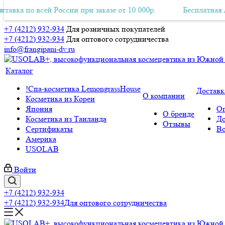
о всей России при заказе от 10 000р.
ная Авиа-доставка по всей России при заказе от 10 000р.
Бесплатная Авиа-дос
+7 (4212) 932-934
Для розничных покупателей
+7 (4212) 932-934
Для оптового сотрудничества
info@frangipani-dv.ru
Каталог
!Спа-косметика LemongrassHouse
Доставк
О компании
Косметика из Кореи
Япония
Оп
О бренде
Косметика из Таиланда
До
Отзывы
Сертификаты
Во
Америка
USOLAB
Войти
+7 (4212) 932-934
+7 (4212) 932-934
Для оптового сотрудничества