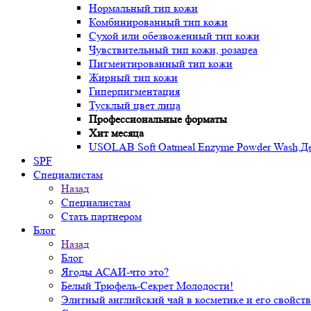
Нормальный тип кожи
Комбинированный тип кожи
Сухой или обезвоженный тип кожи
Чувствительный тип кожи, розацеа
Пигментированный тип кожи
Жирный тип кожи
Гиперпигментация
Тусклый цвет лица
Профессиональные форматы
Хит месяца
USOLAB Soft Oatmeal Enzyme Powder Wash,Дел
SPF
Специалистам
Назад
Специалистам
Стать партнером
Блог
Назад
Блог
Ягоды АСАИ-что это?
Белый Трюфель-Секрет Молодости!
Элитный английский чай в косметике и его свойств