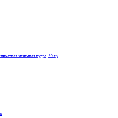
икатная энзимная пудра, 50 гр
а