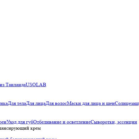
из Таиланда
USOLAB
тика
Для тела
Для лица
Для волос
Маски для лица и шеи
Солнцезащ
реи
Уход для губ
Отбеливание и осветление
Сыворотки, эссенции
алансирующий крем