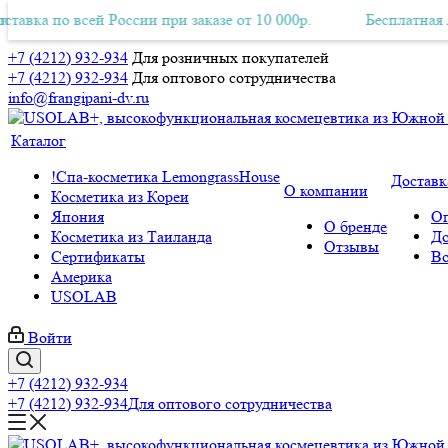
о всей России при заказе от 10 000р.
ная Авиа-доставка по всей России при заказе от 10 000р.
Бесплатная Авиа-дос
+7 (4212) 932-934
Для розничных покупателей
+7 (4212) 932-934
Для оптового сотрудничества
info@frangipani-dv.ru
Каталог
!Спа-косметика LemongrassHouse
Доставк
О компании
Косметика из Кореи
Япония
Оп
О бренде
Косметика из Таиланда
До
Отзывы
Сертификаты
Во
Америка
USOLAB
Войти
+7 (4212) 932-934
+7 (4212) 932-934
Для оптового сотрудничества