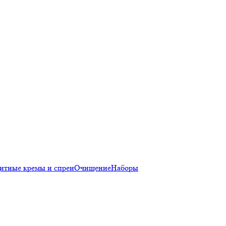
итные кремы и спреи
Очищение
Наборы