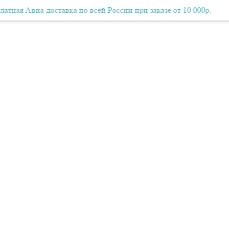
виа-доставка по всей России при заказе от 10 000р.
Бесплатная Авиа-доставка по всей России при заказе от 10
Беспл