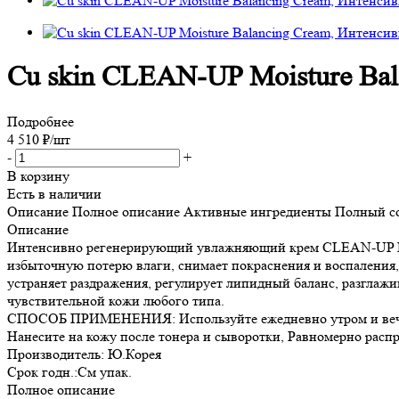
Cu skin CLEAN-UP Moisture Ba
Подробнее
4 510
₽
/шт
-
+
В корзину
Есть в наличии
Описание
Полное описание
Активные ингредиенты
Полный с
Описание
Интенсивно регенерирующий увлажняющий крем CLEAN-UP Mois
избыточную потерю влаги, снимает покраснения и воспаления,
устраняет раздражения, регулирует липидный баланс, разглаж
чувствительной кожи любого типа.
СПОСОБ ПРИМЕНЕНИЯ: Используйте ежедневно утром и веч
Нанесите на кожу после тонера и сыворотки, Равномерно распр
Производитель: Ю.Корея
Срок годн.:См упак.
Полное описание