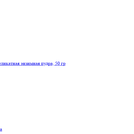
икатная энзимная пудра, 50 гр
а