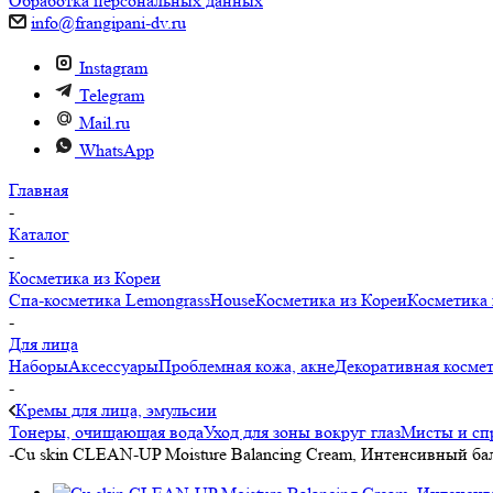
Обработка персональных данных
info@frangipani-dv.ru
Instagram
Telegram
Mail.ru
WhatsApp
Главная
-
Каталог
-
Косметика из Кореи
Спа-косметика LemongrassHouse
Косметика из Кореи
Косметика 
-
Для лица
Наборы
Аксессуары
Проблемная кожа, акне
Декоративная косме
-
Кремы для лица, эмульсии
Тонеры, очищающая вода
Уход для зоны вокруг глаз
Мисты и сп
-
Cu skin CLEAN-UP Moisture Balancing Cream, Интенсивный б