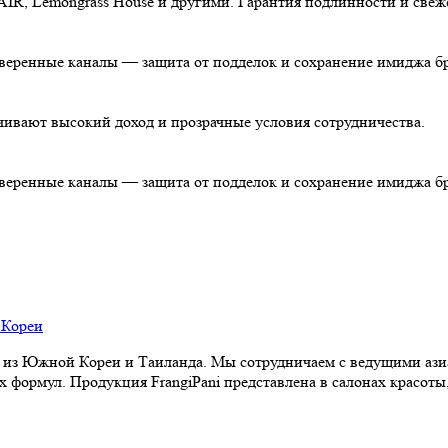
AIR, Lemongrass House и другими. Гарантия подлинности и свеж
роверенные каналы — защита от подделок и сохранение имиджа б
чивают высокий доход и прозрачные условия сотрудничества.
роверенные каналы — защита от подделок и сохранение имиджа б
из Южной Кореи и Таиланда. Мы сотрудничаем с ведущими аз
формул. Продукция FrangiPani представлена в салонах красоты,