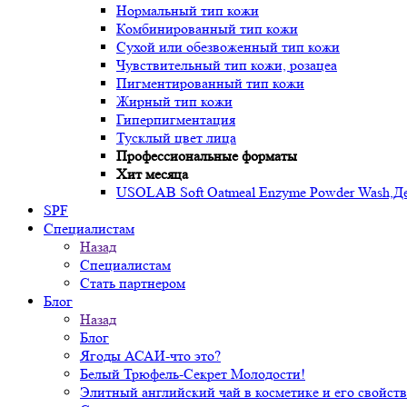
Нормальный тип кожи
Комбинированный тип кожи
Сухой или обезвоженный тип кожи
Чувствительный тип кожи, розацеа
Пигментированный тип кожи
Жирный тип кожи
Гиперпигментация
Тусклый цвет лица
Профессиональные форматы
Хит месяца
USOLAB Soft Oatmeal Enzyme Powder Wash,Дел
SPF
Специалистам
Назад
Специалистам
Стать партнером
Блог
Назад
Блог
Ягоды АСАИ-что это?
Белый Трюфель-Секрет Молодости!
Элитный английский чай в косметике и его свойств