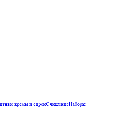
итные кремы и спреи
Очищение
Наборы