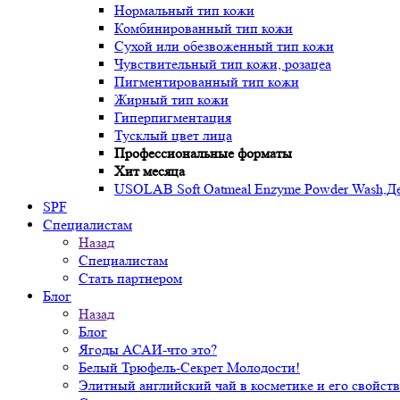
Нормальный тип кожи
Комбинированный тип кожи
Сухой или обезвоженный тип кожи
Чувствительный тип кожи, розацеа
Пигментированный тип кожи
Жирный тип кожи
Гиперпигментация
Тусклый цвет лица
Профессиональные форматы
Хит месяца
USOLAB Soft Oatmeal Enzyme Powder Wash,Дел
SPF
Специалистам
Назад
Специалистам
Стать партнером
Блог
Назад
Блог
Ягоды АСАИ-что это?
Белый Трюфель-Секрет Молодости!
Элитный английский чай в косметике и его свойств