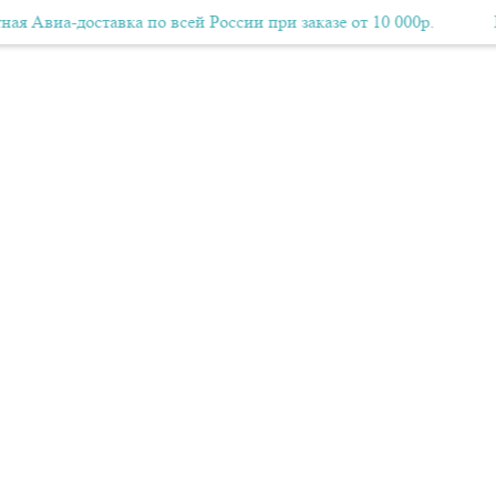
иа-доставка по всей России при заказе от 10 000р.
Бесплатная Авиа-доставка по всей России при заказе от 10
Беспла