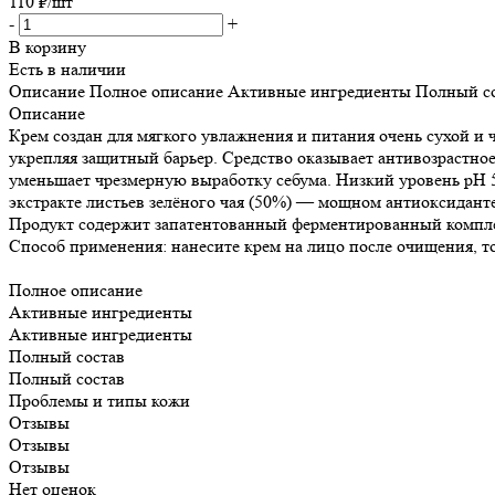
110
₽
/шт
-
+
В корзину
Есть в наличии
Описание
Полное описание
Активные ингредиенты
Полный с
Описание
Крем создан для мягкого увлажнения и питания очень сухой и 
укрепляя защитный барьер. Средство оказывает антивозрастно
уменьшает чрезмерную выработку себума. Низкий уровень pH 5,
экстракте листьев зелёного чая (50%) — мощном антиоксиданте
Продукт содержит запатентованный ферментированный комплекс
Способ применения: нанесите крем на лицо после очищения, т
Полное описание
Активные ингредиенты
Активные ингредиенты
Полный состав
Полный состав
Проблемы и типы кожи
Отзывы
Отзывы
Отзывы
Нет оценок