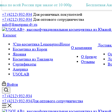
 всей России при заказе от 10 000р.
ная Авиа-доставка по всей России при заказе от 10 000р.
Бесплатная Авиа-дост
+7 (4212) 932-934
Для розничных покупателей
+7 (4212) 932-934
Для оптового сотрудничества
info@frangipani-dv.ru
Каталог
!Спа-косметика LemongrassHouse
Доставк
О компании
Косметика из Кореи
Япония
Оп
О бренде
Косметика из Таиланда
До
Отзывы
Сертификаты
Во
Америка
USOLAB
Войти
+7 (4212) 932-934
+7 (4212) 932-934
Для оптового сотрудничества