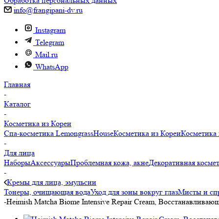
Обработка персональных данных
info@frangipani-dv.ru
Instagram
Telegram
Mail.ru
WhatsApp
Главная
-
Каталог
-
Косметика из Кореи
Спа-косметика LemongrassHouse
Косметика из Кореи
Косметика 
-
Для лица
Наборы
Аксессуары
Проблемная кожа, акне
Декоративная косме
-
Кремы для лица, эмульсии
Тонеры, очищающая вода
Уход для зоны вокруг глаз
Мисты и сп
-
Heimish Matcha Biome Intensive Repair Cream, Восстанавливающ