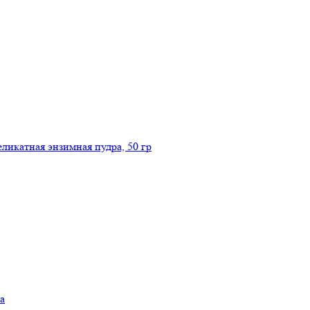
икатная энзимная пудра, 50 гр
а