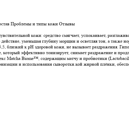
остав
Проблемы и типы кожи
Отзывы
чувствительной кожи: средство смягчает, успокаивает, разглажи
е действие, уменьшая глубину морщин и осветляя тон, а также н
5, близкий к pH здоровой кожи, не вызывает раздражения. Гипоа
, который эффективно тонизирует, снимает раздражение и продле
 Matcha Biome™, содержащим матчу и пробиотики (Lactobacillu
онизации и использования сыворотки.кой жирной плёнки, обесп