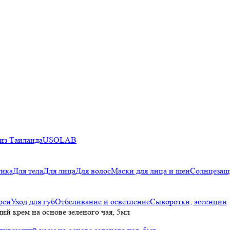
из Таиланда
USOLAB
тика
Для тела
Для лица
Для волос
Маски для лица и шеи
Солнцезащ
реи
Уход для губ
Отбеливание и осветление
Сыворотки, эссенции
ий крем на основе зеленого чая, 5мл