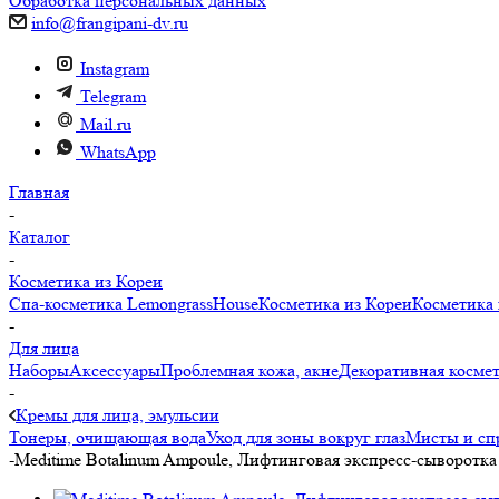
Обработка персональных данных
info@frangipani-dv.ru
Instagram
Telegram
Mail.ru
WhatsApp
Главная
-
Каталог
-
Косметика из Кореи
Спа-косметика LemongrassHouse
Косметика из Кореи
Косметика 
-
Для лица
Наборы
Аксессуары
Проблемная кожа, акне
Декоративная косме
-
Кремы для лица, эмульсии
Тонеры, очищающая вода
Уход для зоны вокруг глаз
Мисты и сп
-
Meditime Botalinum Ampoule, Лифтинговая экспресс-сыворотка