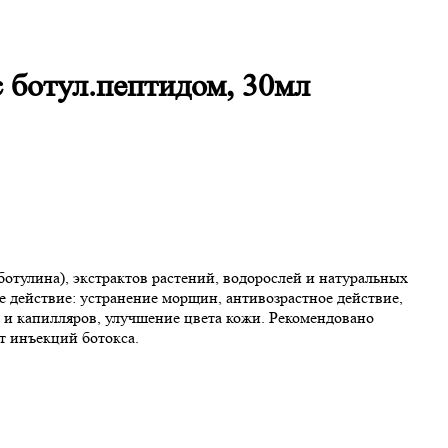
 ботул.пептидом, 30мл
тулина), экстрактов растений, водорослей и натуральных
действие:️ устранение морщин, ️антивозрастное действие,
к и капилляров,️ улучшение цвета кожи. Рекомендовано
т инъекций ботокса.