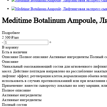
Meditime Botalinum Ampoule, Л
Подробнее
2 500
₽
/шт
-
+
В корзину
Есть в наличии
Описание
Полное описание
Активные ингредиенты
Полный с
Описание
Уникальный омолаживающий состав для мгновенного лифтинга 
масел. Действие пептидов направлено на расслабление зажаты
️лифтинг эффект,️ регенерация клеток,️нормализация обмена вещ
использовать в случаях противопоказаний или при нежелании и
Применение: нанести сыворотку локально на зону марщин, или 
Полное описание
Активные ингредиенты
Активные ингредиенты
Полный состав