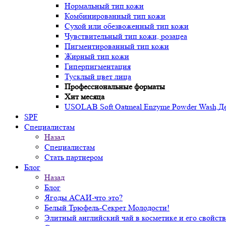
Нормальный тип кожи
Комбинированный тип кожи
Сухой или обезвоженный тип кожи
Чувствительный тип кожи, розацеа
Пигментированный тип кожи
Жирный тип кожи
Гиперпигментация
Тусклый цвет лица
Профессиональные форматы
Хит месяца
USOLAB Soft Oatmeal Enzyme Powder Wash,Дел
SPF
Специалистам
Назад
Специалистам
Стать партнером
Блог
Назад
Блог
Ягоды АСАИ-что это?
Белый Трюфель-Секрет Молодости!
Элитный английский чай в косметике и его свойств