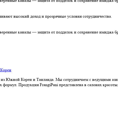
роверенные каналы — защита от подделок и сохранение имиджа б
чивают высокий доход и прозрачные условия сотрудничества.
роверенные каналы — защита от подделок и сохранение имиджа б
из Южной Кореи и Таиланда. Мы сотрудничаем с ведущими аз
формул. Продукция FrangiPani представлена в салонах красоты,