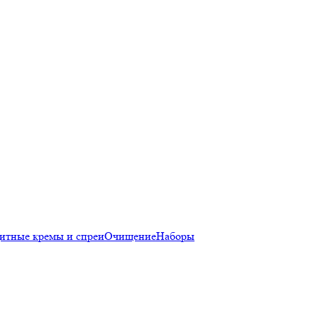
итные кремы и спреи
Очищение
Наборы