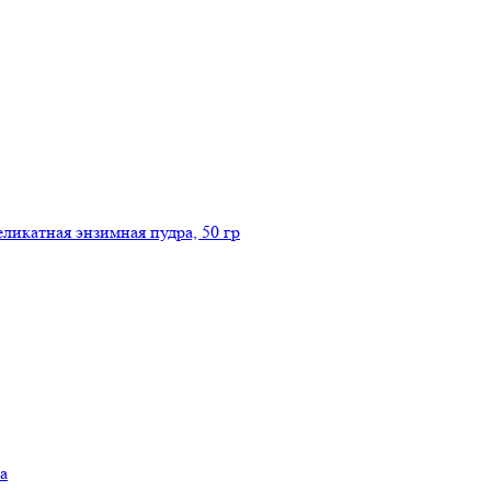
икатная энзимная пудра, 50 гр
а