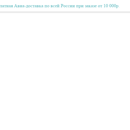
виа-доставка по всей России при заказе от 10 000р.
Бесплатная Авиа-доставка по всей России при заказе от 10
Беспл