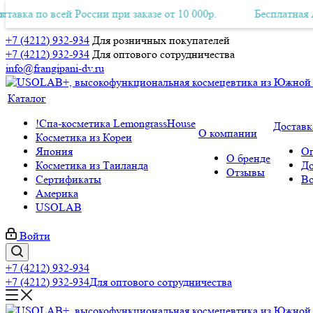
о всей России при заказе от 10 000р.
ная Авиа-доставка по всей России при заказе от 10 000р.
Бесплатная Авиа-дос
+7 (4212) 932-934
Для розничных покупателей
+7 (4212) 932-934
Для оптового сотрудничества
info@frangipani-dv.ru
Каталог
!Спа-косметика LemongrassHouse
Доставк
О компании
Косметика из Кореи
Япония
Оп
О бренде
Косметика из Таиланда
До
Отзывы
Сертификаты
Во
Америка
USOLAB
Войти
+7 (4212) 932-934
+7 (4212) 932-934
Для оптового сотрудничества