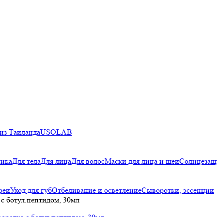
из Таиланда
USOLAB
тика
Для тела
Для лица
Для волос
Маски для лица и шеи
Солнцезащ
реи
Уход для губ
Отбеливание и осветление
Сыворотки, эссенции
 с ботул.пептидом, 30мл