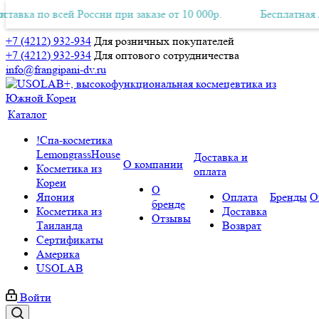
а по всей России при заказе от 10 000р.
тная Авиа-доставка по всей России при заказе от 10 000р.
Бесплатная Авиа-
+7 (4212) 932-934
Для розничных покупателей
+7 (4212) 932-934
Для оптового сотрудничества
info@frangipani-dv.ru
Каталог
!Спа-косметика
LemongrassHouse
Доставка и
О компании
Косметика из
оплата
Кореи
О
Япония
Оплата
Бренды
О
бренде
Косметика из
Доставка
Отзывы
Таиланда
Возврат
Сертификаты
Америка
USOLAB
Войти