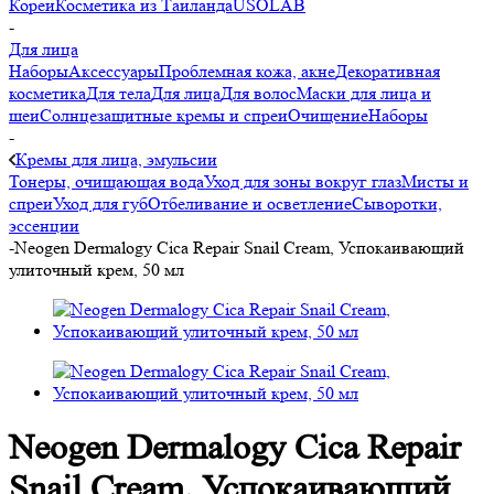
Кореи
Косметика из Таиланда
USOLAB
-
Для лица
Наборы
Аксессуары
Проблемная кожа, акне
Декоративная
косметика
Для тела
Для лица
Для волос
Маски для лица и
шеи
Солнцезащитные кремы и спреи
Очищение
Наборы
-
Кремы для лица, эмульсии
Тонеры, очищающая вода
Уход для зоны вокруг глаз
Мисты и
спреи
Уход для губ
Отбеливание и осветление
Сыворотки,
эссенции
-
Neogen Dermalogy Cica Repair Snail Cream, Успокаивающий
улиточный крем, 50 мл
Neogen Dermalogy Cica Repair
Snail Cream, Успокаивающий