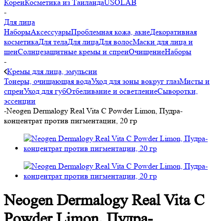
Кореи
Косметика из Таиланда
USOLAB
-
Для лица
Наборы
Аксессуары
Проблемная кожа, акне
Декоративная
косметика
Для тела
Для лица
Для волос
Маски для лица и
шеи
Солнцезащитные кремы и спреи
Очищение
Наборы
-
Кремы для лица, эмульсии
Тонеры, очищающая вода
Уход для зоны вокруг глаз
Мисты и
спреи
Уход для губ
Отбеливание и осветление
Сыворотки,
эссенции
-
Neogen Dermalogy Real Vita C Powder Limon, Пудра-
концентрат против пигментации, 20 гр
Neogen Dermalogy Real Vita C
Powder Limon, Пудра-