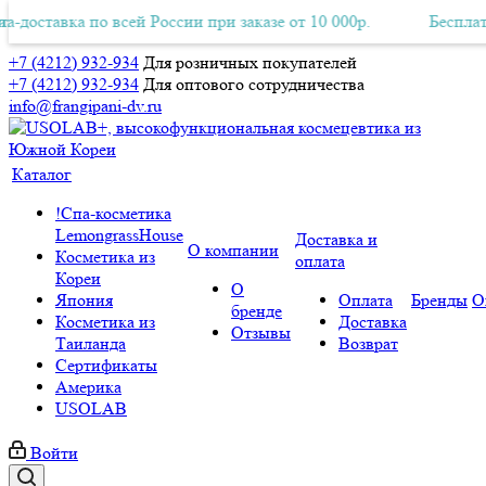
ставка по всей России при заказе от 10 000р.
тная Авиа-доставка по всей России при заказе от 10 000р.
Бесплатная 
+7 (4212) 932-934
Для розничных покупателей
+7 (4212) 932-934
Для оптового сотрудничества
info@frangipani-dv.ru
Каталог
!Спа-косметика
LemongrassHouse
Доставка и
О компании
Косметика из
оплата
Кореи
О
Япония
Оплата
Бренды
О
бренде
Косметика из
Доставка
Отзывы
Таиланда
Возврат
Сертификаты
Америка
USOLAB
Войти