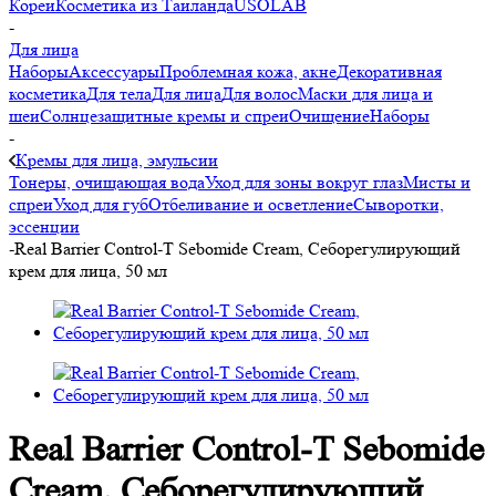
Кореи
Косметика из Таиланда
USOLAB
-
Для лица
Наборы
Аксессуары
Проблемная кожа, акне
Декоративная
косметика
Для тела
Для лица
Для волос
Маски для лица и
шеи
Солнцезащитные кремы и спреи
Очищение
Наборы
-
Кремы для лица, эмульсии
Тонеры, очищающая вода
Уход для зоны вокруг глаз
Мисты и
спреи
Уход для губ
Отбеливание и осветление
Сыворотки,
эссенции
-
Real Barrier Control-T Sebomide Cream, Себорегулирующий
крем для лица, 50 мл
Real Barrier Control-T Sebomide
Cream, Себорегулирующий