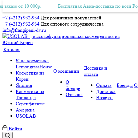
азе от 10 000р.
ая Авиа-доставка по всей России при заказе от 10 000р.
Бесплатная Авиа-доставка по всей России 
Б
+7 (4212) 932-934
Для розничных покупателей
+7 (4212) 932-934
Для оптового сотрудничества
info@frangipani-dv.ru
Каталог
!Спа-косметика
LemongrassHouse
Доставка и
О компании
Косметика из
оплата
Кореи
О
Япония
Оплата
Бренды
О
бренде
Косметика из
Доставка
Отзывы
Таиланда
Возврат
Сертификаты
Америка
USOLAB
Войти