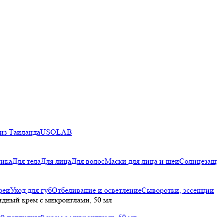
из Таиланда
USOLAB
тика
Для тела
Для лица
Для волос
Маски для лица и шеи
Солнцезащ
реи
Уход для губ
Отбеливание и осветление
Сыворотки, эссенции
идный крем с микроиглами, 50 мл