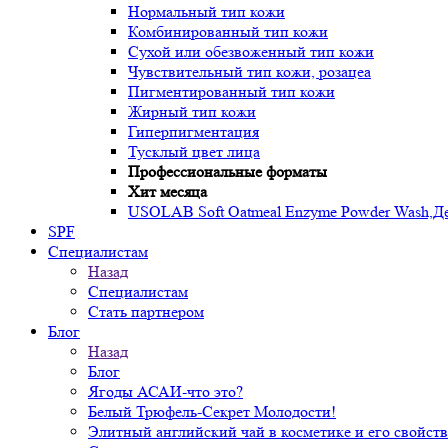
Нормальный тип кожи
Комбинированный тип кожи
Сухой или обезвоженный тип кожи
Чувствительный тип кожи, розацеа
Пигментированный тип кожи
Жирный тип кожи
Гиперпигментация
Тусклый цвет лица
Профессиональные форматы
Хит месяца
USOLAB Soft Oatmeal Enzyme Powder Wash,Дел
SPF
Специалистам
Назад
Специалистам
Стать партнером
Блог
Назад
Блог
Ягоды АСАИ-что это?
Белый Трюфель-Секрет Молодости!
Элитный английский чай в косметике и его свойств