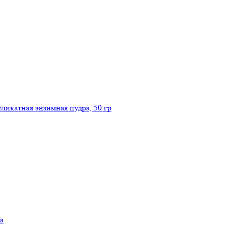
икатная энзимная пудра, 50 гр
а