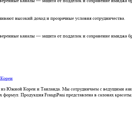
роверенные каналы — защита от подделок и сохранение имиджа б
чивают высокий доход и прозрачные условия сотрудничества.
роверенные каналы — защита от подделок и сохранение имиджа б
из Южной Кореи и Таиланда. Мы сотрудничаем с ведущими аз
формул. Продукция FrangiPani представлена в салонах красоты,