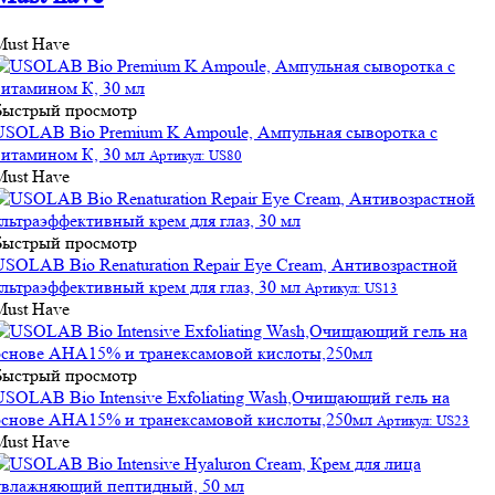
Must Have
Быстрый просмотр
USOLAB Bio Premium K Ampoule, Ампульная сыворотка с
витамином К, 30 мл
Артикул: US80
Must Have
Быстрый просмотр
USOLAB Bio Renaturation Repair Eye Cream, Антивозрастной
ультраэффективный крем для глаз, 30 мл
Артикул: US13
Must Have
Быстрый просмотр
USOLAB Bio Intensive Exfoliating Wash,Очищающий гель на
основе АНА15% и транексамовой кислоты,250мл
Артикул: US23
Must Have