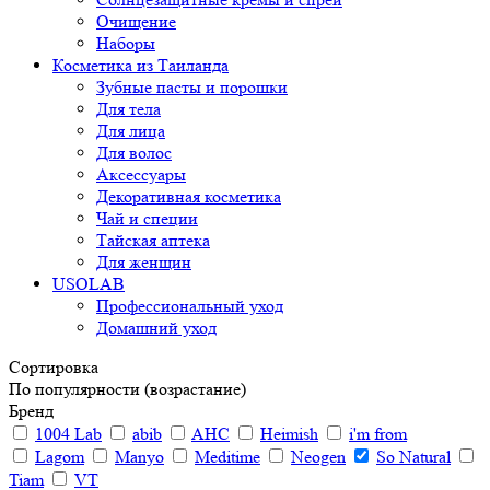
Очищение
Наборы
Косметика из Таиланда
Зубные пасты и порошки
Для тела
Для лица
Для волос
Аксессуары
Декоративная косметика
Чай и специи
Тайская аптека
Для женщин
USOLAB
Профессиональный уход
Домашний уход
Сортировка
По популярности (возрастание)
Бренд
1004 Lab
abib
AHC
Heimish
i'm from
Lagom
Manyo
Meditime
Neogen
So Natural
Tiam
VT