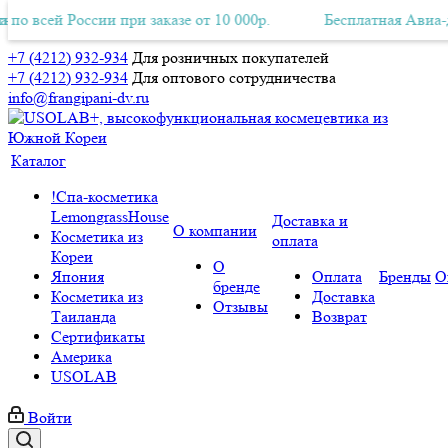
всей России при заказе от 10 000р.
ная Авиа-доставка по всей России при заказе от 10 000р.
Бесплатная Авиа-доста
+7 (4212) 932-934
Для розничных покупателей
+7 (4212) 932-934
Для оптового сотрудничества
info@frangipani-dv.ru
Каталог
!Спа-косметика
LemongrassHouse
Доставка и
О компании
Косметика из
оплата
Кореи
О
Япония
Оплата
Бренды
О
бренде
Косметика из
Доставка
Отзывы
Таиланда
Возврат
Сертификаты
Америка
USOLAB
Войти