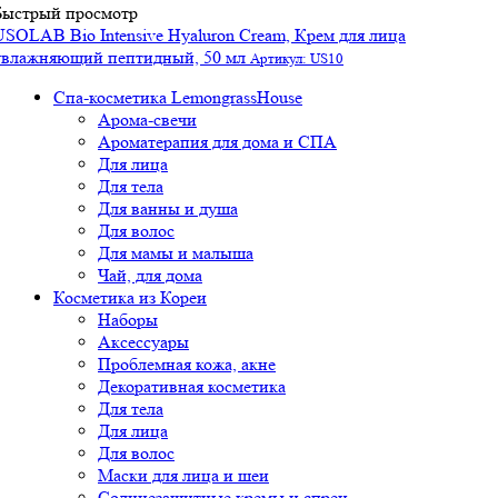
Быстрый просмотр
USOLAB Bio Intensive Hyaluron Cream, Крем для лица
увлажняющий пептидный, 50 мл
Артикул: US10
Спа-косметика LemongrassHouse
Арома-свечи
Ароматерапия для дома и СПА
Для лица
Для тела
Для ванны и душа
Для волос
Для мамы и малыша
Чай, для дома
Косметика из Кореи
Наборы
Аксессуары
Проблемная кожа, акне
Декоративная косметика
Для тела
Для лица
Для волос
Маски для лица и шеи
Солнцезащитные кремы и спреи