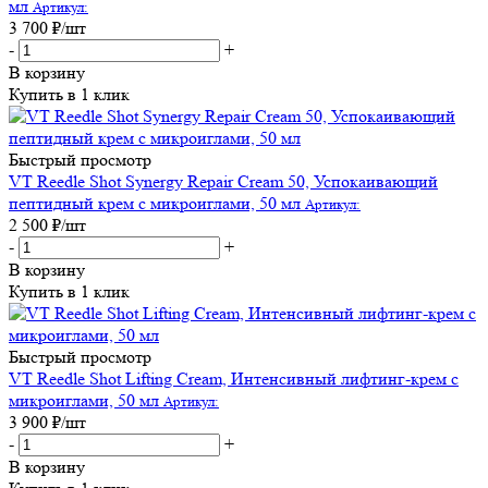
мл
Артикул:
3 700
₽
/шт
-
+
В корзину
Купить в 1 клик
Быстрый просмотр
VT Reedle Shot Synergy Repair Cream 50, Успокаивающий
пептидный крем с микроиглами, 50 мл
Артикул:
2 500
₽
/шт
-
+
В корзину
Купить в 1 клик
Быстрый просмотр
VT Reedle Shot Lifting Cream, Интенсивный лифтинг-крем с
микроиглами, 50 мл
Артикул:
3 900
₽
/шт
-
+
В корзину