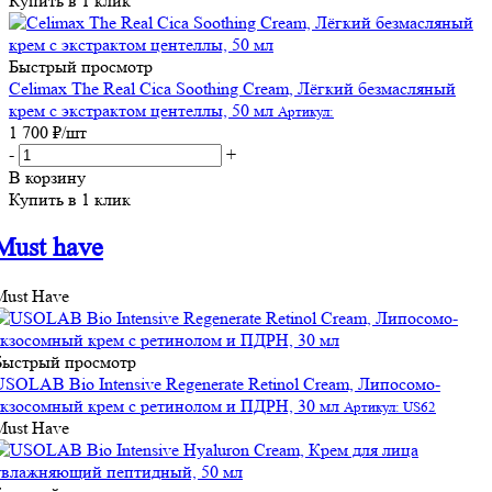
Купить в 1 клик
Быстрый просмотр
Celimax The Real Cica Soothing Cream, Лёгкий безмасляный
крем с экстрактом центеллы, 50 мл
Артикул:
1 700
₽
/шт
-
+
В корзину
Купить в 1 клик
Must have
Must Have
Быстрый просмотр
USOLAB Bio Intensive Regenerate Retinol Cream, Липосомо-
экзосомный крем с ретинолом и ПДРН, 30 мл
Артикул: US62
Must Have