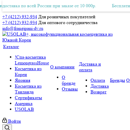
вка по всей России при заказе от 10 000р.
тная Авиа-доставка по всей России при заказе от 10 000р.
Бесплатная Ави
+7 (4212) 932-934
Для розничных покупателей
+7 (4212) 932-934
Для оптового сотрудничества
info@frangipani-dv.ru
Каталог
!Спа-косметика
LemongrassHouse
Доставка и
О компании
Косметика из
оплата
Кореи
О
Япония
Оплата
Бренды
О
бренде
Косметика из
Доставка
Отзывы
Таиланда
Возврат
Сертификаты
Америка
USOLAB
Войти