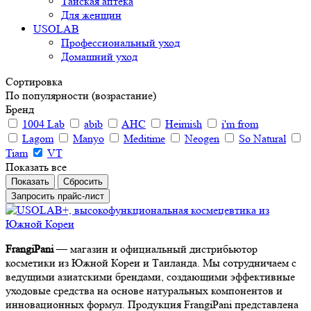
Тайская аптека
Для женщин
USOLAB
Профессиональный уход
Домашний уход
Сортировка
По популярности (возрастание)
Бренд
1004 Lab
abib
AHC
Heimish
i'm from
Lagom
Manyo
Meditime
Neogen
So Natural
Tiam
VT
Показать все
Сбросить
Запросить прайс-лист
FrangiPani
— магазин и официальный дистрибьютор
косметики из Южной Кореи и Таиланда. Мы сотрудничаем с
ведущими азиатскими брендами, создающими эффективные
уходовые средства на основе натуральных компонентов и
инновационных формул. Продукция FrangiPani представлена