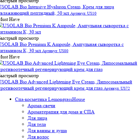
Быстрый просмотр
USOLAB Bio Intensive Hyaluron Cream, Крем для лица
увлажняющий пептидный, 50 мл
Артикул: US10
Must Have
Быстрый просмотр
USOLAB Bio Premium K Ampoule, Ампульная сыворотка с
витамином К, 30 мл
Артикул: US80
Must Have
Быстрый просмотр
USOLAB Bio Advanced Lightening Eye Cream, Липосомальный
противоотечный регенерирующий крем для глаз
Артикул: US72
Спа-косметика LemongrassHouse
Арома-свечи
Ароматерапия для дома и СПА
Для лица
Для тела
Для ванны и душа
Для волос