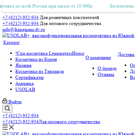
 по всей России при заказе от 10 000р.
ная Авиа-доставка по всей России при заказе от 10 000р.
Бесплатная Авиа-д
+7 (4212) 932-934
Для розничных покупателей
+7 (4212) 932-934
Для оптового сотрудничества
info@frangipani-dv.ru
Каталог
!Спа-косметика LemongrassHouse
Доставк
О компании
Косметика из Кореи
Япония
Оп
О бренде
Косметика из Таиланда
До
Отзывы
Сертификаты
Во
Америка
USOLAB
Войти
+7 (4212) 932-934
+7 (4212) 932-934
Для оптового сотрудничества