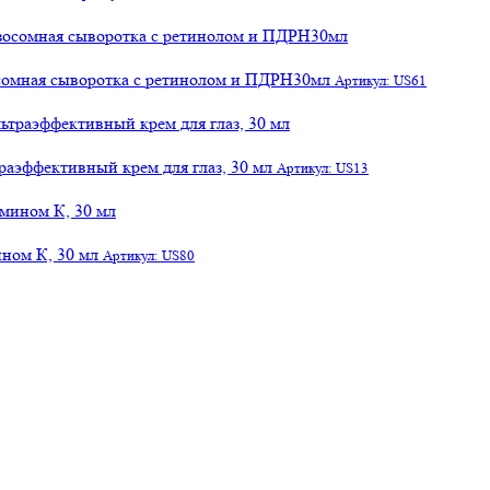
осомная сыворотка с ретинолом и ПДРН30мл
Артикул: US61
раэффективный крем для глаз, 30 мл
Артикул: US13
ном К, 30 мл
Артикул: US80