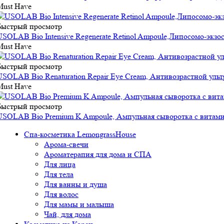
Must Have
Быстрый просмотр
USOLAB Bio Intensive Regenerate Retinol Ampoule,Липосомо-экз
Must Have
Быстрый просмотр
USOLAB Bio Renaturation Repair Eye Cream, Антивозрастной ульт
Must Have
Быстрый просмотр
USOLAB Bio Premium K Ampoule, Ампульная сыворотка с витами
Спа-косметика LemongrassHouse
Арома-свечи
Ароматерапия для дома и СПА
Для лица
Для тела
Для ванны и душа
Для волос
Для мамы и малыша
Чай, для дома