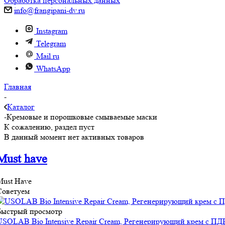
Обработка персональных данных
info@frangipani-dv.ru
Instagram
Telegram
Mail.ru
WhatsApp
Главная
-
Каталог
-
Кремовые и порошковые смываемые маски
К сожалению, раздел пуст
В данный момент нет активных товаров
Must have
Must Have
Советуем
Быстрый просмотр
USOLAB Bio Intensive Repair Cream, Регенерирующий крем с ПД