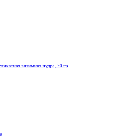
икатная энзимная пудра, 50 гр
а