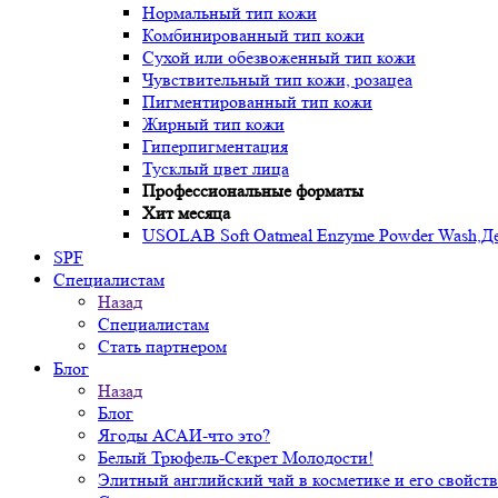
Нормальный тип кожи
Комбинированный тип кожи
Сухой или обезвоженный тип кожи
Чувствительный тип кожи, розацеа
Пигментированный тип кожи
Жирный тип кожи
Гиперпигментация
Тусклый цвет лица
Профессиональные форматы
Хит месяца
USOLAB Soft Oatmeal Enzyme Powder Wash,Дел
SPF
Специалистам
Назад
Специалистам
Стать партнером
Блог
Назад
Блог
Ягоды АСАИ-что это?
Белый Трюфель-Секрет Молодости!
Элитный английский чай в косметике и его свойств