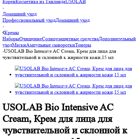
Кореи
Косметика из Таиланда
USOLAB
-
Домашний уход
Профессиональный уход
Домашний уход
-
Кремы
Наборы
Очищение
Солнцезащитные средства
Дополнительный
уход
Маски
Ампульные сыворотки
Тонеры
-
USOLAB Bio Intensive AC Cream, Крем для лица для
чувствительной и склонной к жирности кожи,15 мл
USOLAB Bio Intensive AC
Cream, Крем для лица для
чувствительной и склонной к