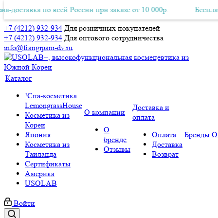
ставка по всей России при заказе от 10 000р.
тная Авиа-доставка по всей России при заказе от 10 000р.
Бесплатная 
+7 (4212) 932-934
Для розничных покупателей
+7 (4212) 932-934
Для оптового сотрудничества
info@frangipani-dv.ru
Каталог
!Спа-косметика
LemongrassHouse
Доставка и
О компании
Косметика из
оплата
Кореи
О
Япония
Оплата
Бренды
О
бренде
Косметика из
Доставка
Отзывы
Таиланда
Возврат
Сертификаты
Америка
USOLAB
Войти