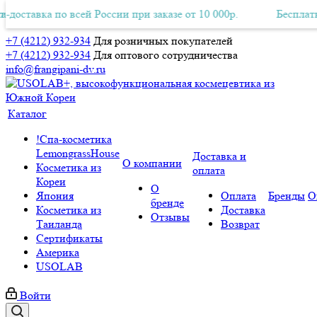
тавка по всей России при заказе от 10 000р.
тная Авиа-доставка по всей России при заказе от 10 000р.
Бесплатная А
+7 (4212) 932-934
Для розничных покупателей
+7 (4212) 932-934
Для оптового сотрудничества
info@frangipani-dv.ru
Каталог
!Спа-косметика
LemongrassHouse
Доставка и
О компании
Косметика из
оплата
Кореи
О
Япония
Оплата
Бренды
О
бренде
Косметика из
Доставка
Отзывы
Таиланда
Возврат
Сертификаты
Америка
USOLAB
Войти