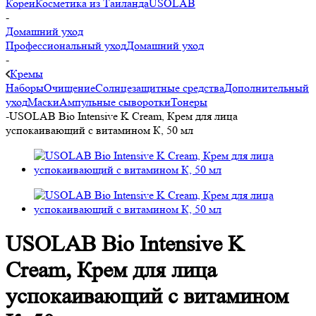
Кореи
Косметика из Таиланда
USOLAB
-
Домашний уход
Профессиональный уход
Домашний уход
-
Кремы
Наборы
Очищение
Солнцезащитные средства
Дополнительный
уход
Маски
Ампульные сыворотки
Тонеры
-
USOLAB Bio Intensive K Cream, Крем для лица
успокаивающий с витамином К, 50 мл
USOLAB Bio Intensive K
Cream, Крем для лица
успокаивающий с витамином