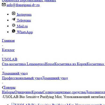
Обработка персональных данных
info@frangipani-dv.ru
Instagram
Telegram
Mail.ru
WhatsApp
Главная
-
Каталог
-
USOLAB
Спа-косметика LemongrassHouse
Косметика из Кореи
Косметика 
-
Домашний уход
Профессиональный уход
Домашний уход
-
Тонеры
Наборы
Очищение
Кремы
Солнцезащитные средства
Дополнител
-
USOLAB Bio Sensitive Purifying Mist, Успокаивающий антибак