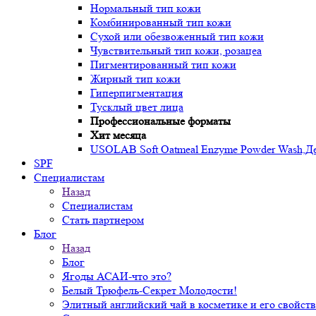
Нормальный тип кожи
Комбинированный тип кожи
Сухой или обезвоженный тип кожи
Чувствительный тип кожи, розацеа
Пигментированный тип кожи
Жирный тип кожи
Гиперпигментация
Тусклый цвет лица
Профессиональные форматы
Хит месяца
USOLAB Soft Oatmeal Enzyme Powder Wash,Дел
SPF
Специалистам
Назад
Специалистам
Стать партнером
Блог
Назад
Блог
Ягоды АСАИ-что это?
Белый Трюфель-Секрет Молодости!
Элитный английский чай в косметике и его свойств