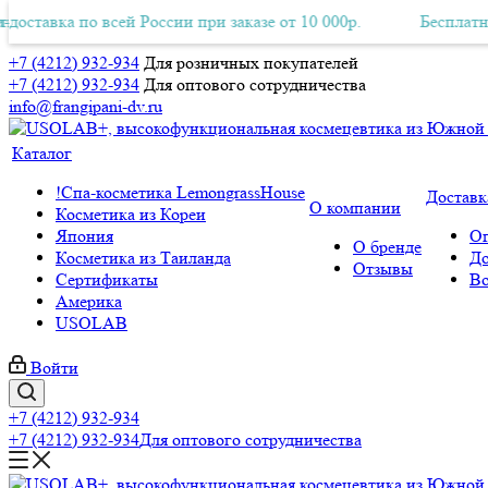
а по всей России при заказе от 10 000р.
тная Авиа-доставка по всей России при заказе от 10 000р.
Бесплатная Авиа-
+7 (4212) 932-934
Для розничных покупателей
+7 (4212) 932-934
Для оптового сотрудничества
info@frangipani-dv.ru
Каталог
!Спа-косметика LemongrassHouse
Доставк
О компании
Косметика из Кореи
Япония
Оп
О бренде
Косметика из Таиланда
До
Отзывы
Сертификаты
Во
Америка
USOLAB
Войти
+7 (4212) 932-934
+7 (4212) 932-934
Для оптового сотрудничества