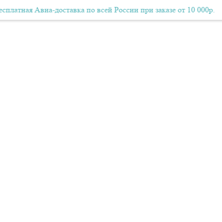
я Авиа-доставка по всей России при заказе от 10 000р.
Бесплатная Авиа-доставка по всей России при заказе от 10
Бе