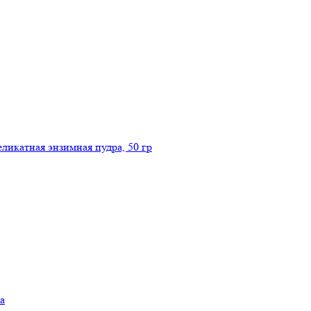
икатная энзимная пудра, 50 гр
а