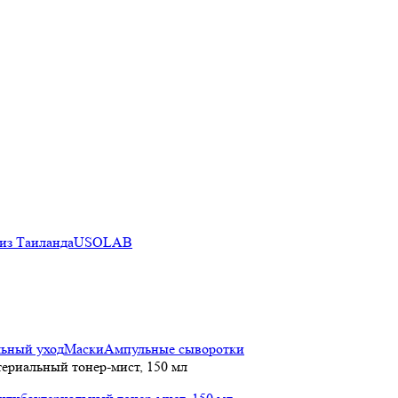
из Таиланда
USOLAB
ьный уход
Маски
Ампульные сыворотки
териальный тонер-мист, 150 мл