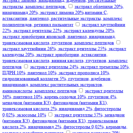
экстракт лимона, ниацинамид, идебенон, растительные
экстракты, комплекс пептидов.
экстракт облепихи 20%,
ниацинамид 20%, экстракт лимона 20%,витамин С,
астаксантин, пантенол, растительные экстракты, комплекс
полипептидов, ретинил пальмитат
экстракт хауттюйнии
22%, экстракт центеллы 22%, экстракт календулы 20%,
экстракт эриоботрии японской, пантенол, ниацинамид,
транексамовая кислота, глутатион, комплекс пептидов
экстракт хауттюйнии 26%, экстракт центеллы 25%, экстракт
календулы 20%, экстракт эриоботрии, астаксантин,
транексамовая кислота, винная кислота, глутатион, комплекс
пептидов
экстракт центеллы 24%, экстракт тремеллы 10%,
ПДРН 10%, пантенол 10%, экстракт прополиса 10%,
гидролизованный коллаген 5%, глутатион, идебенон,
ниацинамид, комплекс растительных экстрактов,
аминокислоты, компллекс пептидов
экстракт центеллы
36%, пантенол 10%, корень солодки 10%, глутатион 4%,
менадион (витамин К3), фитонадион (витамин К1),
транексамовая кислота 2%, ниацинамид 2%, фитостеролы
0,02%, экзосомы 10%
экстракт центеллы 57%, менадион
(витамин К3), фитонадион (витамин К1), транексамовая
кислота 2%, ниацинамид 2%, фитостеролы 0,02%, керамиды,
комплекс новейших пептидов
экстракт центеллы 70%,