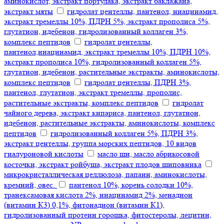
аминокислот, экстракт портулака, экстракт баклажана,
экстракт мяты
гидролат центеллы, пантенол, ниацинамид,
экстракт тремеллы 10%, ПДРН 5%, экстракт прополиса 5%,
глутатион, идебенон, гидролизованный коллаген 3%,
комплекс пептидов
гидролат центеллы,
пантенол,ниацинамид, экстракт тремеллы 10%, ПДРН 10%,
экстракт прополиса 10%, гидролизованный коллаген 5%,
глутатион, идебенон, растительные экстракты, аминокислоты,
комплекс пептидов
гидролат центеллы, ПДРН 3%,
пантенол, глутатион, экстракт тремеллы, прополис,
растительные экстракты, комплекс пептидов
гидролат
чайного дерева, экстракт кипариса, пантенол, глутатион,
идебенон, растительные экстракты, аминокислоты, комплекс
пептидов
гидролизованный коллаген 5%, ПДРН 3%,
экстракт центеллы, группа морских пептидов, 10 видов
гиалуроновой кислоты
масло ши, масло абрикосовой
косточки, экстракт ройбуша, экстракт плодов шиповника
микрокристаллическая целлюлоза, папаин, аминокислоты,
кремний, овес.
пантенол 10%, корень солодки 10%,
транексамовая кислота 2%, ниацинамид 2%, менадион
(витамин К3) 0,1%, фитонадион (витамин К1),
гидролизованный протеин горошка, фитостеролы, лецитин,