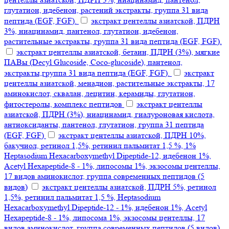
глутатион, идебенон, растений экстракты, группа 31 вида
пептида (EGF, FGF).
экстракт центеллы азиатской, ПДРН
3%, ниацинамид, пантенол, глутатион, идебенон,
растительные экстракты, группа 31 вида пептида (EGF, FGF).
экстракт центеллы азиатской, бетаин, ПДРН (3%), мягкие
ПАВы (Decyl Glucoside, Coco-glucoside), пантенол,
экстракты,группа 31 вида пептида (EGF, FGF).
экстракт
центеллы азиатской, менадион, растительные экстракты, 17
аминокислот, сквалан, лецитин, керамиды, глутатион,
фитостеролы, комплекс пептидов
экстракт центеллы
азиатской, ПДРН (3%), ниацинамид, гиалуроновая кислота,
антиоксиданты, пантенол, глутатион, группа 31 пептида
(EGF, FGF)
экстракт центеллы азиатской, ПДРН 10%,
бакучиол, ретинол 1,5%, ретинил пальмитат 1,5 %, 1%
Heptasodium Hexacarboxymethyl Dipeptide-12, идебенон 1%,
Acetyl Hexapeptide-8 - 1%, липосомы 1%, экзосомы центеллы,
17 видов аминокислот, группа современных пептидов (5
видов)
экстракт центеллы азиатской, ПДРН 5%, ретинол
1,5%, ретинил пальмитат 1,5 %, Heptasodium
Hexacarboxymethyl Dipeptide-12 - 1%, идебенон 1%, Acetyl
Hexapeptide-8 - 1%, липосома 1%, экзосомы центеллы, 17
видов аминокислот, группа современных пептидов (5 видов)