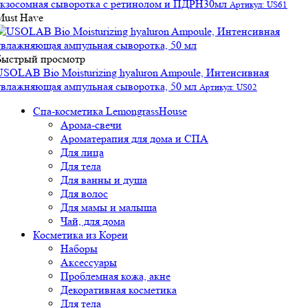
экзосомная сыворотка с ретинолом и ПДРН30мл
Артикул: US61
Must Have
Быстрый просмотр
USOLAB Bio Moisturizing hyaluron Ampoule, Интенсивная
увлажняющая ампульная сыворотка, 50 мл
Артикул: US02
Спа-косметика LemongrassHouse
Арома-свечи
Ароматерапия для дома и СПА
Для лица
Для тела
Для ванны и душа
Для волос
Для мамы и малыша
Чай, для дома
Косметика из Кореи
Наборы
Аксессуары
Проблемная кожа, акне
Декоративная косметика
Для тела