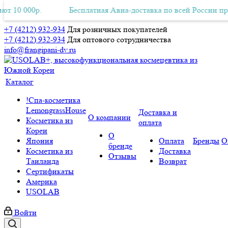
р.
ая Авиа-доставка по всей России при заказе от 10 000р.
Бесплатная Авиа-доставка по всей России при заказе от
Бе
+7 (4212) 932-934
Для розничных покупателей
+7 (4212) 932-934
Для оптового сотрудничества
info@frangipani-dv.ru
Каталог
!Спа-косметика
LemongrassHouse
Доставка и
О компании
Косметика из
оплата
Кореи
О
Япония
Оплата
Бренды
О
бренде
Косметика из
Доставка
Отзывы
Таиланда
Возврат
Сертификаты
Америка
USOLAB
Войти