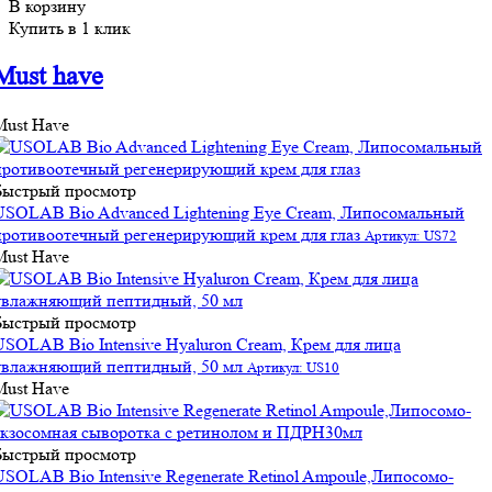
В корзину
Купить в 1 клик
Must have
Must Have
Быстрый просмотр
USOLAB Bio Advanced Lightening Eye Cream, Липосомальный
противоотечный регенерирующий крем для глаз
Артикул: US72
Must Have
Быстрый просмотр
USOLAB Bio Intensive Hyaluron Cream, Крем для лица
увлажняющий пептидный, 50 мл
Артикул: US10
Must Have
Быстрый просмотр
USOLAB Bio Intensive Regenerate Retinol Ampoule,Липосомо-