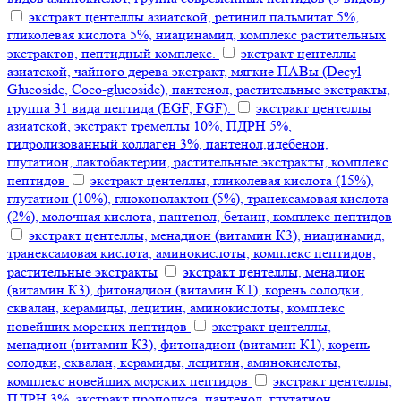
экстракт центеллы азиатской, ретинил пальмитат 5%,
гликолевая кислота 5%, ниацинамид, комплекс растительных
экстрактов, пептидный комплекс.
экстракт центеллы
азиатской, чайного дерева экстракт, мягкие ПАВы (Decyl
Glucoside, Coco-glucoside), пантенол, растительные экстракты,
группа 31 вида пептида (EGF, FGF).
экстракт центеллы
азиатской, экстракт тремеллы 10%, ПДРН 5%,
гидролизованный коллаген 3%, пантенол,идебенон,
глутатион, лактобактерии, растительные экстракты, комплекс
пептидов
экстракт центеллы, гликолевая кислота (15%),
глутатион (10%), глюконолактон (5%), транексамовая кислота
(2%), молочная кислота, пантенол, бетаин, комплекс пептидов
экстракт центеллы, менадион (витамин К3), ниацинамид,
транексамовая кислота, аминокислоты, комплекс пептидов,
растительные экстракты
экстракт центеллы, менадион
(витамин К3), фитонадион (витамин К1), корень солодки,
сквалан, керамиды, лецитин, аминокислоты, комплекс
новейших морских пептидов
экстракт центеллы,
менадион (витамин К3), фитонадион (витамин К1), корень
солодки, сквалан, керамиды, лецитин, аминокислоты,
комплекс новейших морских пептидов
экстракт центеллы,
ПДРН 3%, экстракт прополиса, пантенол, глутатион,