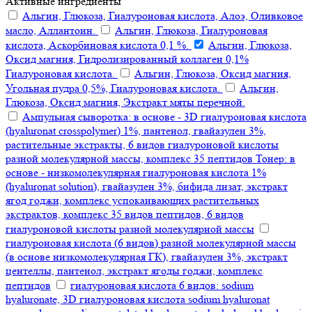
Активные ингредиенты
Альгин, Глюкоза, Гиалуроновая кислота, Алоэ, Оливковое
масло, Аллантоин.
Альгин, Глюкоза, Гиалуроновая
кислота, Аскорбиновая кислота 0,1 %.
Альгин, Глюкоза,
Оксид магния, Гидролизированный коллаген 0,1%
Гиалуроновая кислота.
Альгин, Глюкоза, Оксид магния,
Угольная пудра 0,5%, Гиалуроновая кислота.
Альгин,
Глюкоза, Оксид магния, Экстракт мяты перечной.
Ампульная сыворотка: в основе - 3D гиалуроновая кислота
(hyaluronat crosspolymer) 1%, пантенол, гвайазулен 3%,
растительные экстракты, 6 видов гиалуроновой кислоты
разной молекулярной массы, комплекс 35 пептидов Тонер: в
основе - низкомолекулярная гиалуроновая кислота 1%
(hyaluronat solution), гвайазулен 3%, бифида лизат, экстракт
ягод годжи, комплекс успокаивающих растительных
экстрактов, комплекс 35 видов пептидов, 6 видов
гиалуроновой кислоты разной молекулярной массы
гиалуроновая кислота (6 видов) разной молекулярной массы
(в основе низкомолекулярная ГК), гвайазулен 3%, экстракт
центеллы, пантенол, экстракт ягоды годжи, комплекс
пептидов
гиалуроновая кислота 6 видов: sodium
hyaluronate, 3D гиалуроновая кислота sodium hyaluronat