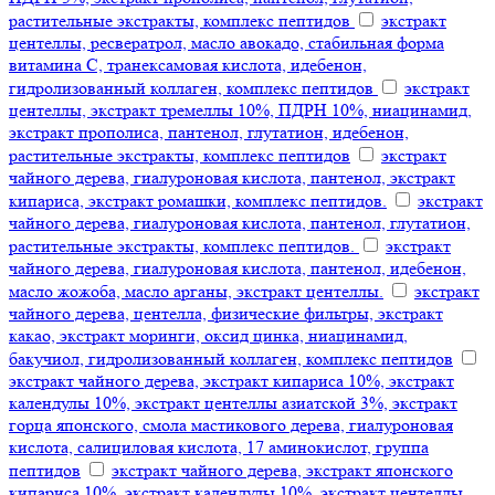
растительные экстракты, комплекс пептидов
экстракт
центеллы, ресвератрол, масло авокадо, стабильная форма
витамина С, транексамовая кислота, идебенон,
гидролизованный коллаген, комплекс пептидов
экстракт
центеллы, экстракт тремеллы 10%, ПДРН 10%, ниацинамид,
экстракт прополиса, пантенол, глутатион, идебенон,
растительные экстракты, комплекс пептидов
экстракт
чайного дерева, гиалуроновая кислота, пантенол, экстракт
кипариса, экстракт ромашки, комплекс пептидов.
экстракт
чайного дерева, гиалуроновая кислота, пантенол, глутатион,
растительные экстракты, комплекс пептидов.
экстракт
чайного дерева, гиалуроновая кислота, пантенол, идебенон,
масло жожоба, масло арганы, экстракт центеллы.
экстракт
чайного дерева, центелла, физические фильтры, экстракт
какао, экстракт моринги, оксид цинка, ниацинамид,
бакучиол, гидролизованный коллаген, комплекс пептидов
экстракт чайного дерева, экстракт кипариса 10%, экстракт
календулы 10%, экстракт центеллы азиатской 3%, экстракт
горца японского, смола мастикового дерева, гиалуроновая
кислота, салициловая кислота, 17 аминокислот, группа
пептидов
экстракт чайного дерева, экстракт японского
кипариса 10%, экстракт календулы 10%, экстракт центеллы