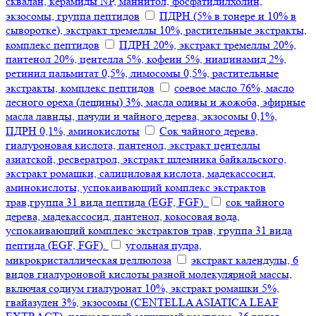
сквалан, керамиды NP, маннитол, фосфатидилхолин,
экзосомы, группа пептидов
ПДРН (5% в тонере и 10% в
сыворотке), экстракт тремеллы 10%, растительные экстракты,
комплекс пептидов
ПДРН 20%, экстракт тремеллы 20%,
пантенол 20%, центелла 5%, кофеин 5%, ниацинамид 2%,
ретинил пальмитат 0,5%, лимосомы 0,5%, растительные
экстракты, комплекс пептидов
соевое масло 76%, масло
лесного ореха (лещины) 3%, масла оливы и жожоба, эфирные
масла лавнды, пачули и чайного дерева, экзосомы 0,1%,
ПДРН 0,1%, аминокислоты
Сок чайного дерева,
гиалуроновая кислота, пантенол, экстракт центеллы
азиатской, ресвератрол, экстракт шлемника байкальского,
экстракт ромашки, салициловая кислота, мадекассосид,
аминокислоты, успокаивающий комплекс экстрактов
трав,группа 31 вида пептида (EGF, FGF).
сок чайного
дерева, мадекассосид, пантенол, кокосовая вода,
успокаивающий комплекс экстрактов трав, группа 31 вида
пептида (EGF, FGF).
угольная пудра,
микрокристаллическая целлюлоза
экстракт календулы, 6
видов гиалуроновой кислоты разной молекулярной массы,
включая содиум гиалуронат 10%, экстракт ромашки 5%,
гвайазулен 3%, экзосомы (CENTELLA ASIATICA LEAF