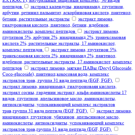
EXTRACT), натуральный защитный комплекс, 36 видов
пептидов
экстракт календулы, ниацинамид, глутатион,
арбутин, ретинил пальмитат, аскорбиновая кислота, пантенол,
бетаин, растительные экстракты
экстракт лимона,
гиалуроновая кислота, пантенол, бетаин, идебенон,
аминокислоты, комплекс пептидов
экстракт лимона,
глутатион 5%, арбутин 2%, ниацинамид 2%, транексамовая
кислота 2%, растительные экстракты, 17 аминокислот,
комплекс пептидов
экстракт лимона, глутатион 5%,
транексамовая кислота 2%, ниацинамид 2%, пантенол,
идебенон, растительные экстракты, 17 аминокислот, комплекс
пептидов
экстракт лимона, мягкие ПАВы (Decyl Glucoside,
Coco-glucoside), пантенол,кокосовая вода, комплекс
экстрактов трав, группа 31 вида пептида (EGF, FGF).
экстракт лимона, ниацинамид, гиалуроноваяя кислота,
экстракт сосны, гардении экстракт, альфа-аминокислоты 17
видов, глутатион, апельсиновое масло, аминокислоты,
антиоксиданты, успокаивающий комплекс экстрактов
трав,группа 31 вида пептида (EGF, FGF).
экстракт лимона,
ниацинамид, глутатион, убихинон, апельсиновое масло,
аминокислоты, антиоксиданты, успокаивающий комплекс
экстрактов трав,группа 31 вида пептида (EGF, FGF).