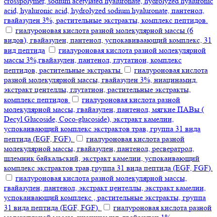
crosspolymer, sodium acetylated hyaluronate, hydrolyzed hyaluronic
acid, hyaluronic acid, hydrolyzed sodium hyaluronate, пантенол,
гвайазулен 3%, растительные экстракты, комплекс пептидов.
гиалуроновая кислота разной молекулярной массы (6
видов), гвайазулен, пантенол, успокавиваающий комплекс, 31
вид пептида
гиалуроновая кислота разной молекулярной
массы 3%,гвайазулен, пантенол, глутатион, комплекс
пептидов, растительные экстракты
гиалуроновая кислота
разной молекулярной массы, гвайазулен 3%, ниацинамид,
экстракт центеллы, глутатион, растительные экстракты,
комплекс пептидов
гиалуроновая кислота разной
молекулярной массы, гвайазулен, пантенол, мягкие ПАВы (
Decyl Glucoside, Coco-glucoside), экстракт камелии,
успокаивающий комплекс экстрактов трав, группа 31 вида
пептида (EGF, FGF).
гиалуроновая кислота разной
молекулярной массы, гвайазулен, пантенол, ресвератрол,
шлемник байкальский, экстракт камелии, успокаивающий
комплекс экстрактов трав,группа 31 вида пептида (EGF, FGF).
гиалуроновая кислота разной молекулярной массы,
гвайазулен, пантенол, экстракт центеллы, экстракт камелии,
успокаивающий комплекс , растительные экстракты, группа
31 вида пептида (EGF, FGF).
гиалуроновая кислота разной