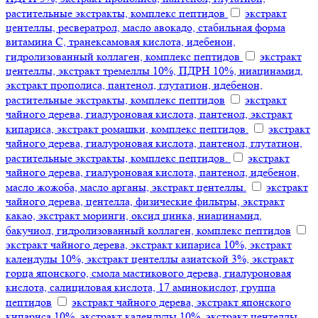
растительные экстракты, комплекс пептидов
экстракт
центеллы, ресвератрол, масло авокадо, стабильная форма
витамина С, транексамовая кислота, идебенон,
гидролизованный коллаген, комплекс пептидов
экстракт
центеллы, экстракт тремеллы 10%, ПДРН 10%, ниацинамид,
экстракт прополиса, пантенол, глутатион, идебенон,
растительные экстракты, комплекс пептидов
экстракт
чайного дерева, гиалуроновая кислота, пантенол, экстракт
кипариса, экстракт ромашки, комплекс пептидов.
экстракт
чайного дерева, гиалуроновая кислота, пантенол, глутатион,
растительные экстракты, комплекс пептидов.
экстракт
чайного дерева, гиалуроновая кислота, пантенол, идебенон,
масло жожоба, масло арганы, экстракт центеллы.
экстракт
чайного дерева, центелла, физические фильтры, экстракт
какао, экстракт моринги, оксид цинка, ниацинамид,
бакучиол, гидролизованный коллаген, комплекс пептидов
экстракт чайного дерева, экстракт кипариса 10%, экстракт
календулы 10%, экстракт центеллы азиатской 3%, экстракт
горца японского, смола мастикового дерева, гиалуроновая
кислота, салициловая кислота, 17 аминокислот, группа
пептидов
экстракт чайного дерева, экстракт японского
кипариса 10%, экстракт календулы 10%, экстракт центеллы