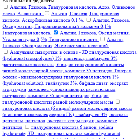
Активные ингредиенты
Альгин, Глюкоза, Гиалуроновая кислота, Алоэ, Оливковое
масло, Аллантоин.
Альгин, Глюкоза, Гиалуроновая
кислота, Аскорбиновая кислота 0,1 %.
Альгин, Глюкоза,
Оксид магния, Гидролизированный коллаген 0,1%
Гиалуроновая кислота.
Альгин, Глюкоза, Оксид магния,
Угольная пудра 0,5%, Гиалуроновая кислота.
Альгин,
Глюкоза, Оксид магния, Экстракт мяты перечной.
Ампульная сыворотка: в основе - 3D гиалуроновая кислота
(hyaluronat crosspolymer) 1%, пантенол, гвайазулен 3%,
растительные экстракты, 6 видов гиалуроновой кислоты
разной молекулярной массы, комплекс 35 пептидов Тонер: в
основе - низкомолекулярная гиалуроновая кислота 1%
(hyaluronat solution), гвайазулен 3%, бифида лизат, экстракт
ягод годжи, комплекс успокаивающих растительных
экстрактов, комплекс 35 видов пептидов, 6 видов
гиалуроновой кислоты разной молекулярной массы
гиалуроновая кислота (6 видов) разной молекулярной массы
(в основе низкомолекулярная ГК), гвайазулен 3%, экстракт
центеллы, пантенол, экстракт ягоды годжи, комплекс
пептидов
гиалуроновая кислота 6 видов: sodium
hyaluronate, 3D гиалуроновая кислота sodium hyaluronat