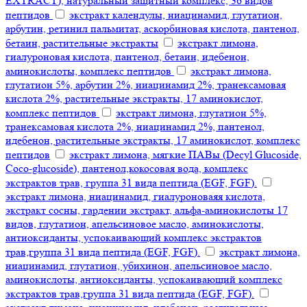
EXTRACT), натуральный защитный комплекс, 36 видов
пептидов
экстракт календулы, ниацинамид, глутатион,
арбутин, ретинил пальмитат, аскорбиновая кислота, пантенол,
бетаин, растительные экстракты
экстракт лимона,
гиалуроновая кислота, пантенол, бетаин, идебенон,
аминокислоты, комплекс пептидов
экстракт лимона,
глутатион 5%, арбутин 2%, ниацинамид 2%, транексамовая
кислота 2%, растительные экстракты, 17 аминокислот,
комплекс пептидов
экстракт лимона, глутатион 5%,
транексамовая кислота 2%, ниацинамид 2%, пантенол,
идебенон, растительные экстракты, 17 аминокислот, комплекс
пептидов
экстракт лимона, мягкие ПАВы (Decyl Glucoside,
Coco-glucoside), пантенол,кокосовая вода, комплекс
экстрактов трав, группа 31 вида пептида (EGF, FGF).
экстракт лимона, ниацинамид, гиалуроноваяя кислота,
экстракт сосны, гардении экстракт, альфа-аминокислоты 17
видов, глутатион, апельсиновое масло, аминокислоты,
антиоксиданты, успокаивающий комплекс экстрактов
трав,группа 31 вида пептида (EGF, FGF).
экстракт лимона,
ниацинамид, глутатион, убихинон, апельсиновое масло,
аминокислоты, антиоксиданты, успокаивающий комплекс
экстрактов трав,группа 31 вида пептида (EGF, FGF).