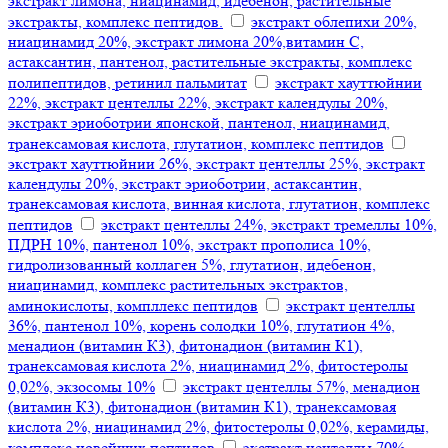
экстракт лимона, ниацинамид, идебенон, растительные
экстракты, комплекс пептидов.
экстракт облепихи 20%,
ниацинамид 20%, экстракт лимона 20%,витамин С,
астаксантин, пантенол, растительные экстракты, комплекс
полипептидов, ретинил пальмитат
экстракт хауттюйнии
22%, экстракт центеллы 22%, экстракт календулы 20%,
экстракт эриоботрии японской, пантенол, ниацинамид,
транексамовая кислота, глутатион, комплекс пептидов
экстракт хауттюйнии 26%, экстракт центеллы 25%, экстракт
календулы 20%, экстракт эриоботрии, астаксантин,
транексамовая кислота, винная кислота, глутатион, комплекс
пептидов
экстракт центеллы 24%, экстракт тремеллы 10%,
ПДРН 10%, пантенол 10%, экстракт прополиса 10%,
гидролизованный коллаген 5%, глутатион, идебенон,
ниацинамид, комплекс растительных экстрактов,
аминокислоты, компллекс пептидов
экстракт центеллы
36%, пантенол 10%, корень солодки 10%, глутатион 4%,
менадион (витамин К3), фитонадион (витамин К1),
транексамовая кислота 2%, ниацинамид 2%, фитостеролы
0,02%, экзосомы 10%
экстракт центеллы 57%, менадион
(витамин К3), фитонадион (витамин К1), транексамовая
кислота 2%, ниацинамид 2%, фитостеролы 0,02%, керамиды,
комплекс новейших пептидов
экстракт центеллы 70%,