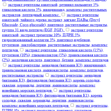
экстракт центеллы азиатской, ретинил пальмитат 5%,
гликолевая кислота 5%, ниацинамид, комплекс растительных
экстрактов, пептидный комплекс.
экстракт центеллы
азиатской, чайного дерева экстракт, мягкие ПАВы (Decyl
Glucoside, Coco-glucoside), пантенол, растительные экстракты,
группа 31 вида пептида (EGF, FGF).
экстракт центеллы
азиатской, экстракт тремеллы 10%, ПДРН 5%,
гидролизованный коллаген 3%, пантенол,идебенон,
глутатион, лактобактерии, растительные экстракты, комплекс
пептидов
экстракт центеллы, гликолевая кислота (15%),
глутатион (10%), глюконолактон (5%), транексамовая кислота
(2%), молочная кислота, пантенол, бетаин, комплекс пептидов
экстракт центеллы, менадион (витамин К3), ниацинамид,
транексамовая кислота, аминокислоты, комплекс пептидов,
растительные экстракты
экстракт центеллы, менадион
(витамин К3), фитонадион (витамин К1), корень солодки,
сквалан, керамиды, лецитин, аминокислоты, комплекс
новейших морских пептидов
экстракт центеллы,
менадион (витамин К3), фитонадион (витамин К1), корень
солодки, сквалан, керамиды, лецитин, аминокислоты,
комплекс новейших морских пептидов
экстракт центеллы,
ПДРН 3%, экстракт прополиса, пантенол, глутатион,