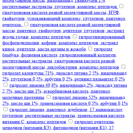
молекулярной массы, ниацинамид, гвайазулен 1%,
растительные экстракты, глутатион, комплекс пептидов
гиалуроновая кислота разной молекулярной массы, НУФ,
гвайазулен, успокаивающий комплекс, глутатион. пантенол,
центелла.
гиалуроновая кислота разной молекулярной
массы, пантенол, гвайазулен, центелла, глутатион, экстракт
ягоды годжи, комплекс пептидов
гидрогенизированный
фосфатидилхолин, кофеин, комплекс пептидов, экстракт
киноа, центелла, масла арганы и жожоба
гидролат
бамбука, фолиевая кислота, гидролизованный коллаген,
растительные экстракты, гиалуроновая кислота разной
молекулярной массы, лактобактерии, комплекс пептидов
гидролат календулы 71%, диоксид титана 2,5%, ниацинамид
2%, глутатион 0,5%, арбутин 0,2%, ретинил пальмитат 0,2%
гидролат лимона 49,8%, ниацинамид 2%, диоксид титана
2,7%, масло ши 1%, аскорбиновая кислота, пантенол,
молочные протеины
гидролат лимона 52%, ниацинамид
2%, масло ши 1%, транексамовая кислота 0,5%, арбутин 0,1%
гидролат лимона, пантенол, идебенон, 17 аминокислот,
глутатион, растительные экстракты, транексамовая кислота,
витамин С, комплекс пептидов
гидролат центеллы,
менадион (витамин К3), фитонадион (витамин К1), 17