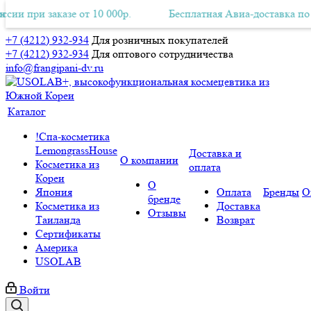
аказе от 10 000р.
ая Авиа-доставка по всей России при заказе от 10 000р.
Бесплатная Авиа-доставка по всей Росси
Б
+7 (4212) 932-934
Для розничных покупателей
+7 (4212) 932-934
Для оптового сотрудничества
info@frangipani-dv.ru
Каталог
!Спа-косметика
LemongrassHouse
Доставка и
О компании
Косметика из
оплата
Кореи
О
Япония
Оплата
Бренды
О
бренде
Косметика из
Доставка
Отзывы
Таиланда
Возврат
Сертификаты
Америка
USOLAB
Войти