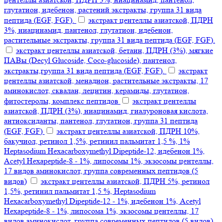
глутатион, идебенон, растений экстракты, группа 31 вида
пептида (EGF, FGF).
экстракт центеллы азиатской, ПДРН
3%, ниацинамид, пантенол, глутатион, идебенон,
растительные экстракты, группа 31 вида пептида (EGF, FGF).
экстракт центеллы азиатской, бетаин, ПДРН (3%), мягкие
ПАВы (Decyl Glucoside, Coco-glucoside), пантенол,
экстракты,группа 31 вида пептида (EGF, FGF).
экстракт
центеллы азиатской, менадион, растительные экстракты, 17
аминокислот, сквалан, лецитин, керамиды, глутатион,
фитостеролы, комплекс пептидов
экстракт центеллы
азиатской, ПДРН (3%), ниацинамид, гиалуроновая кислота,
антиоксиданты, пантенол, глутатион, группа 31 пептида
(EGF, FGF)
экстракт центеллы азиатской, ПДРН 10%,
бакучиол, ретинол 1,5%, ретинил пальмитат 1,5 %, 1%
Heptasodium Hexacarboxymethyl Dipeptide-12, идебенон 1%,
Acetyl Hexapeptide-8 - 1%, липосомы 1%, экзосомы центеллы,
17 видов аминокислот, группа современных пептидов (5
видов)
экстракт центеллы азиатской, ПДРН 5%, ретинол
1,5%, ретинил пальмитат 1,5 %, Heptasodium
Hexacarboxymethyl Dipeptide-12 - 1%, идебенон 1%, Acetyl
Hexapeptide-8 - 1%, липосома 1%, экзосомы центеллы, 17
видов аминокислот, группа современных пептидов (5 видов)