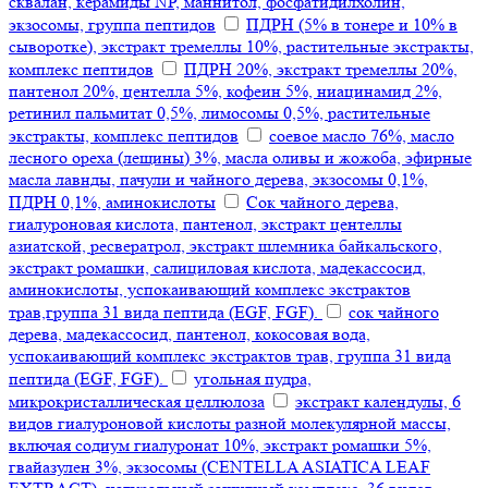
сквалан, керамиды NP, маннитол, фосфатидилхолин,
экзосомы, группа пептидов
ПДРН (5% в тонере и 10% в
сыворотке), экстракт тремеллы 10%, растительные экстракты,
комплекс пептидов
ПДРН 20%, экстракт тремеллы 20%,
пантенол 20%, центелла 5%, кофеин 5%, ниацинамид 2%,
ретинил пальмитат 0,5%, лимосомы 0,5%, растительные
экстракты, комплекс пептидов
соевое масло 76%, масло
лесного ореха (лещины) 3%, масла оливы и жожоба, эфирные
масла лавнды, пачули и чайного дерева, экзосомы 0,1%,
ПДРН 0,1%, аминокислоты
Сок чайного дерева,
гиалуроновая кислота, пантенол, экстракт центеллы
азиатской, ресвератрол, экстракт шлемника байкальского,
экстракт ромашки, салициловая кислота, мадекассосид,
аминокислоты, успокаивающий комплекс экстрактов
трав,группа 31 вида пептида (EGF, FGF).
сок чайного
дерева, мадекассосид, пантенол, кокосовая вода,
успокаивающий комплекс экстрактов трав, группа 31 вида
пептида (EGF, FGF).
угольная пудра,
микрокристаллическая целлюлоза
экстракт календулы, 6
видов гиалуроновой кислоты разной молекулярной массы,
включая содиум гиалуронат 10%, экстракт ромашки 5%,
гвайазулен 3%, экзосомы (CENTELLA ASIATICA LEAF