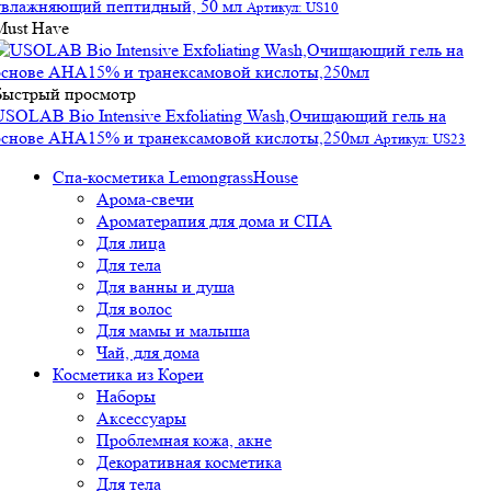
увлажняющий пептидный, 50 мл
Артикул: US10
Must Have
Быстрый просмотр
USOLAB Bio Intensive Exfoliating Wash,Очищающий гель на
основе АНА15% и транексамовой кислоты,250мл
Артикул: US23
Спа-косметика LemongrassHouse
Арома-свечи
Ароматерапия для дома и СПА
Для лица
Для тела
Для ванны и душа
Для волос
Для мамы и малыша
Чай, для дома
Косметика из Кореи
Наборы
Аксессуары
Проблемная кожа, акне
Декоративная косметика
Для тела