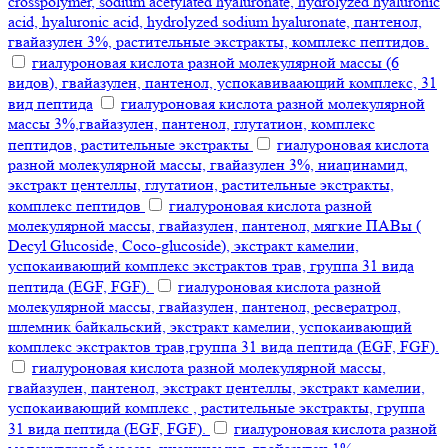
crosspolymer, sodium acetylated hyaluronate, hydrolyzed hyaluronic
acid, hyaluronic acid, hydrolyzed sodium hyaluronate, пантенол,
гвайазулен 3%, растительные экстракты, комплекс пептидов.
гиалуроновая кислота разной молекулярной массы (6
видов), гвайазулен, пантенол, успокавиваающий комплекс, 31
вид пептида
гиалуроновая кислота разной молекулярной
массы 3%,гвайазулен, пантенол, глутатион, комплекс
пептидов, растительные экстракты
гиалуроновая кислота
разной молекулярной массы, гвайазулен 3%, ниацинамид,
экстракт центеллы, глутатион, растительные экстракты,
комплекс пептидов
гиалуроновая кислота разной
молекулярной массы, гвайазулен, пантенол, мягкие ПАВы (
Decyl Glucoside, Coco-glucoside), экстракт камелии,
успокаивающий комплекс экстрактов трав, группа 31 вида
пептида (EGF, FGF).
гиалуроновая кислота разной
молекулярной массы, гвайазулен, пантенол, ресвератрол,
шлемник байкальский, экстракт камелии, успокаивающий
комплекс экстрактов трав,группа 31 вида пептида (EGF, FGF).
гиалуроновая кислота разной молекулярной массы,
гвайазулен, пантенол, экстракт центеллы, экстракт камелии,
успокаивающий комплекс , растительные экстракты, группа
31 вида пептида (EGF, FGF).
гиалуроновая кислота разной