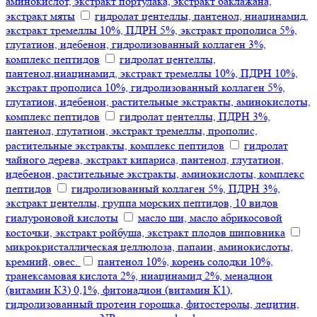
аминокислот, экстракт портулака, экстракт баклажана,
экстракт мяты
гидролат центеллы, пантенол, ниацинамид,
экстракт тремеллы 10%, ПДРН 5%, экстракт прополиса 5%,
глутатион, идебенон, гидролизованный коллаген 3%,
комплекс пептидов
гидролат центеллы,
пантенол,ниацинамид, экстракт тремеллы 10%, ПДРН 10%,
экстракт прополиса 10%, гидролизованный коллаген 5%,
глутатион, идебенон, растительные экстракты, аминокислоты,
комплекс пептидов
гидролат центеллы, ПДРН 3%,
пантенол, глутатион, экстракт тремеллы, прополис,
растительные экстракты, комплекс пептидов
гидролат
чайного дерева, экстракт кипариса, пантенол, глутатион,
идебенон, растительные экстракты, аминокислоты, комплекс
пептидов
гидролизованный коллаген 5%, ПДРН 3%,
экстракт центеллы, группа морских пептидов, 10 видов
гиалуроновой кислоты
масло ши, масло абрикосовой
косточки, экстракт ройбуша, экстракт плодов шиповника
микрокристаллическая целлюлоза, папаин, аминокислоты,
кремний, овес.
пантенол 10%, корень солодки 10%,
транексамовая кислота 2%, ниацинамид 2%, менадион
(витамин К3) 0,1%, фитонадион (витамин К1),
гидролизованный протеин горошка, фитостеролы, лецитин,