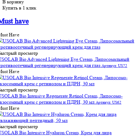
В корзину
Купить в 1 клик
Must have
Must Have
Быстрый просмотр
USOLAB Bio Advanced Lightening Eye Cream, Липосомальный
противоотечный регенерирующий крем для глаз
Артикул: US72
Must Have
Быстрый просмотр
USOLAB Bio Intensive Regenerate Retinol Cream, Липосомо-
экзосомный крем с ретинолом и ПДРН, 30 мл
Артикул: US62
Must Have
Быстрый просмотр
USOLAB Bio Intensive Hyaluron Cream, Крем для лица