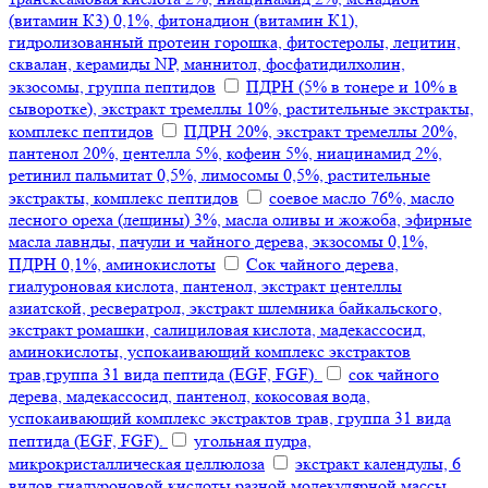
(витамин К3) 0,1%, фитонадион (витамин К1),
гидролизованный протеин горошка, фитостеролы, лецитин,
сквалан, керамиды NP, маннитол, фосфатидилхолин,
экзосомы, группа пептидов
ПДРН (5% в тонере и 10% в
сыворотке), экстракт тремеллы 10%, растительные экстракты,
комплекс пептидов
ПДРН 20%, экстракт тремеллы 20%,
пантенол 20%, центелла 5%, кофеин 5%, ниацинамид 2%,
ретинил пальмитат 0,5%, лимосомы 0,5%, растительные
экстракты, комплекс пептидов
соевое масло 76%, масло
лесного ореха (лещины) 3%, масла оливы и жожоба, эфирные
масла лавнды, пачули и чайного дерева, экзосомы 0,1%,
ПДРН 0,1%, аминокислоты
Сок чайного дерева,
гиалуроновая кислота, пантенол, экстракт центеллы
азиатской, ресвератрол, экстракт шлемника байкальского,
экстракт ромашки, салициловая кислота, мадекассосид,
аминокислоты, успокаивающий комплекс экстрактов
трав,группа 31 вида пептида (EGF, FGF).
сок чайного
дерева, мадекассосид, пантенол, кокосовая вода,
успокаивающий комплекс экстрактов трав, группа 31 вида
пептида (EGF, FGF).
угольная пудра,
микрокристаллическая целлюлоза
экстракт календулы, 6
видов гиалуроновой кислоты разной молекулярной массы,