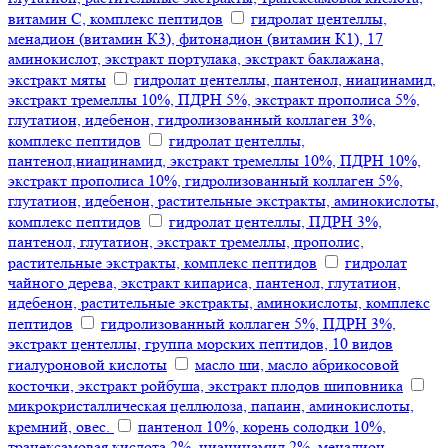
витамин С, комплекс пептидов
гидролат центеллы,
менадион (витамин К3), фитонадион (витамин К1), 17
аминокислот, экстракт портулака, экстракт баклажана,
экстракт мяты
гидролат центеллы, пантенол, ниацинамид,
экстракт тремеллы 10%, ПДРН 5%, экстракт прополиса 5%,
глутатион, идебенон, гидролизованный коллаген 3%,
комплекс пептидов
гидролат центеллы,
пантенол,ниацинамид, экстракт тремеллы 10%, ПДРН 10%,
экстракт прополиса 10%, гидролизованный коллаген 5%,
глутатион, идебенон, растительные экстракты, аминокислоты,
комплекс пептидов
гидролат центеллы, ПДРН 3%,
пантенол, глутатион, экстракт тремеллы, прополис,
растительные экстракты, комплекс пептидов
гидролат
чайного дерева, экстракт кипариса, пантенол, глутатион,
идебенон, растительные экстракты, аминокислоты, комплекс
пептидов
гидролизованный коллаген 5%, ПДРН 3%,
экстракт центеллы, группа морских пептидов, 10 видов
гиалуроновой кислоты
масло ши, масло абрикосовой
косточки, экстракт ройбуша, экстракт плодов шиповника
микрокристаллическая целлюлоза, папаин, аминокислоты,
кремний, овес.
пантенол 10%, корень солодки 10%,
транексамовая кислота 2%, ниацинамид 2%, менадион