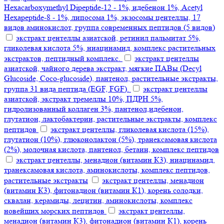
Hexacarboxymethyl Dipeptide-12 - 1%, идебенон 1%, Acetyl
Hexapeptide-8 - 1%, липосома 1%, экзосомы центеллы, 17
видов аминокислот, группа современных пептидов (5 видов)
экстракт центеллы азиатской, ретинил пальмитат 5%,
гликолевая кислота 5%, ниацинамид, комплекс растительных
экстрактов, пептидный комплекс.
экстракт центеллы
азиатской, чайного дерева экстракт, мягкие ПАВы (Decyl
Glucoside, Coco-glucoside), пантенол, растительные экстракты,
группа 31 вида пептида (EGF, FGF).
экстракт центеллы
азиатской, экстракт тремеллы 10%, ПДРН 5%,
гидролизованный коллаген 3%, пантенол,идебенон,
глутатион, лактобактерии, растительные экстракты, комплекс
пептидов
экстракт центеллы, гликолевая кислота (15%),
глутатион (10%), глюконолактон (5%), транексамовая кислота
(2%), молочная кислота, пантенол, бетаин, комплекс пептидов
экстракт центеллы, менадион (витамин К3), ниацинамид,
транексамовая кислота, аминокислоты, комплекс пептидов,
растительные экстракты
экстракт центеллы, менадион
(витамин К3), фитонадион (витамин К1), корень солодки,
сквалан, керамиды, лецитин, аминокислоты, комплекс
новейших морских пептидов
экстракт центеллы,
менадион (витамин К3), фитонадион (витамин К1), корень