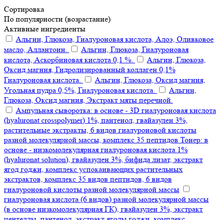
Сортировка
По популярности (возрастание)
Активные ингредиенты
Альгин, Глюкоза, Гиалуроновая кислота, Алоэ, Оливковое
масло, Аллантоин.
Альгин, Глюкоза, Гиалуроновая
кислота, Аскорбиновая кислота 0,1 %.
Альгин, Глюкоза,
Оксид магния, Гидролизированный коллаген 0,1%
Гиалуроновая кислота.
Альгин, Глюкоза, Оксид магния,
Угольная пудра 0,5%, Гиалуроновая кислота.
Альгин,
Глюкоза, Оксид магния, Экстракт мяты перечной.
Ампульная сыворотка: в основе - 3D гиалуроновая кислота
(hyaluronat crosspolymer) 1%, пантенол, гвайазулен 3%,
растительные экстракты, 6 видов гиалуроновой кислоты
разной молекулярной массы, комплекс 35 пептидов Тонер: в
основе - низкомолекулярная гиалуроновая кислота 1%
(hyaluronat solution), гвайазулен 3%, бифида лизат, экстракт
ягод годжи, комплекс успокаивающих растительных
экстрактов, комплекс 35 видов пептидов, 6 видов
гиалуроновой кислоты разной молекулярной массы
гиалуроновая кислота (6 видов) разной молекулярной массы
(в основе низкомолекулярная ГК), гвайазулен 3%, экстракт
центеллы, пантенол, экстракт ягоды годжи, комплекс