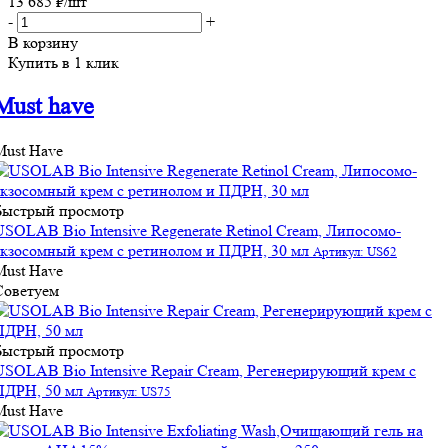
13 685
₽
/шт
-
+
В корзину
Купить в 1 клик
Must have
Must Have
Быстрый просмотр
USOLAB Bio Intensive Regenerate Retinol Cream, Липосомо-
экзосомный крем с ретинолом и ПДРН, 30 мл
Артикул: US62
Must Have
Советуем
Быстрый просмотр
USOLAB Bio Intensive Repair Cream, Регенерирующий крем с
ПДРН, 50 мл
Артикул: US75
Must Have