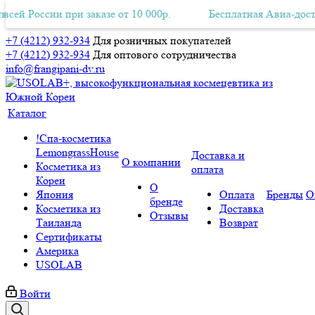
ссии при заказе от 10 000р.
ная Авиа-доставка по всей России при заказе от 10 000р.
Бесплатная Авиа-доставка по 
Б
+7 (4212) 932-934
Для розничных покупателей
+7 (4212) 932-934
Для оптового сотрудничества
info@frangipani-dv.ru
Каталог
!Спа-косметика
LemongrassHouse
Доставка и
О компании
Косметика из
оплата
Кореи
О
Япония
Оплата
Бренды
О
бренде
Косметика из
Доставка
Отзывы
Таиланда
Возврат
Сертификаты
Америка
USOLAB
Войти