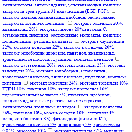
аминокислоты, антиоксиданты, успокаивающий комплекс
экстрактов трав,группа 31 вида пептида (EGF, FGF).
экстракт лимона, ниацинамид, идебенон, растительные
экстракты, комплекс пептидов.
экстракт облепихи 20%,
ниацинамид 20%, экстракт лимона 20%,витамин С,
астаксантин, пантенол, растительные экстракты, комплекс
полипептидов, ретинил пальмитат
экстракт хауттюйнии
22%, экстракт центеллы 22%, экстракт календулы 20%,
экстракт эриоботрии японской, пантенол, ниацинамид,
транексамовая кислота, глутатион, комплекс пептидов
экстракт хауттюйнии 26%, экстракт центеллы 25%, экстракт
календулы 20%, экстракт эриоботрии, астаксантин,
транексамовая кислота, винная кислота, глутатион, комплекс
пептидов
экстракт центеллы 24%, экстракт тремеллы 10%,
ПДРН 10%, пантенол 10%, экстракт прополиса 10%,
гидролизованный коллаген 5%, глутатион, идебенон,
ниацинамид, комплекс растительных экстрактов,
аминокислоты, компллекс пептидов
экстракт центеллы
36%, пантенол 10%, корень солодки 10%, глутатион 4%,
менадион (витамин К3), фитонадион (витамин К1),
транексамовая кислота 2%, ниацинамид 2%, фитостеролы
0,02%, экзосомы 10%
экстракт центеллы 57%, менадион