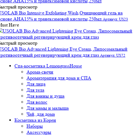
Быстрый просмотр
USOLAB Bio Intensive Exfoliating Wash,Очищающий гель на
основе АНА15% и транексамовой кислоты,250мл
Артикул: US23
Must Have
Быстрый просмотр
USOLAB Bio Advanced Lightening Eye Cream, Липосомальный
противоотечный регенерирующий крем для глаз
Артикул: US72
Спа-косметика LemongrassHouse
Арома-свечи
Ароматерапия для дома и СПА
Для лица
Для тела
Для ванны и душа
Для волос
Для мамы и малыша
Чай, для дома
Косметика из Кореи
Наборы
Аксессуары