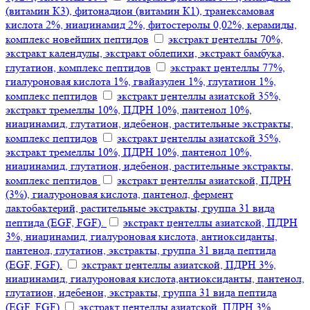
(витамин К3), фитонадион (витамин К1), транексамовая
кислота 2%, ниацинамид 2%, фитостеролы 0,02%, керамиды,
комплекс новейших пептидов
экстракт центеллы 70%,
экстракт календулы, экстракт облепихи, экстракт бамбука,
глутатион, комплекс пептидов
экстракт центеллы 77%,
гиалуроновая кислота 1%, гвайазулен 1%, глутатион 1%,
комплекс пептидов
экстракт центеллы азиатской 35%,
экстракт тремеллы 10%, ПДРН 10%, пантенол 10%,
ниацинамид, глутатион, идебенон, растительные экстракты,
комплекс пептидов
экстракт центеллы азиатской 35%,
экстракт тремеллы 10%, ПДРН 10%, пантенол 10%,
ниацинамид, глутатион, идебенон, растительные экстракты,
комплекс пептидов
экстракт центеллы азиатской, ПДРН
(3%), гиалуроновая кислота, пантенол, фермент
лактобактерий, растительные экстракты, группа 31 вида
пептида (EGF, FGF).
экстракт центеллы азиатской, ПДРН
3%, ниацинамид, гиалуроновая кислота, антиоксиданты,
пантенол, глутатион, экстракты, группа 31 вида пептида
(EGF, FGF).
экстракт центеллы азиатской, ПДРН 3%,
ниацинамид, гиалуроновая кислота,антиоксиданты, пантенол,
глутатион, идебенон, экстракты, группа 31 вида пептида
(EGF, FGF)
экстракт центеллы азиатской, ПДРН 3%,