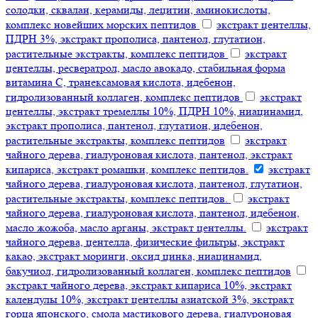
солодки, сквалан, керамиды, лецитин, аминокислоты,
комплекс новейших морских пептидов
экстракт центеллы,
ПДРН 3%, экстракт прополиса, пантенол, глутатион,
растительные экстракты, комплекс пептидов
экстракт
центеллы, ресвератрол, масло авокадо, стабильная форма
витамина С, транексамовая кислота, идебенон,
гидролизованный коллаген, комплекс пептидов
экстракт
центеллы, экстракт тремеллы 10%, ПДРН 10%, ниацинамид,
экстракт прополиса, пантенол, глутатион, идебенон,
растительные экстракты, комплекс пептидов
экстракт
чайного дерева, гиалуроновая кислота, пантенол, экстракт
кипариса, экстракт ромашки, комплекс пептидов.
экстракт
чайного дерева, гиалуроновая кислота, пантенол, глутатион,
растительные экстракты, комплекс пептидов.
экстракт
чайного дерева, гиалуроновая кислота, пантенол, идебенон,
масло жожоба, масло арганы, экстракт центеллы.
экстракт
чайного дерева, центелла, физические фильтры, экстракт
какао, экстракт моринги, оксид цинка, ниацинамид,
бакучиол, гидролизованный коллаген, комплекс пептидов
экстракт чайного дерева, экстракт кипариса 10%, экстракт
календулы 10%, экстракт центеллы азиатской 3%, экстракт
горца японского, смола мастикового дерева, гиалуроновая