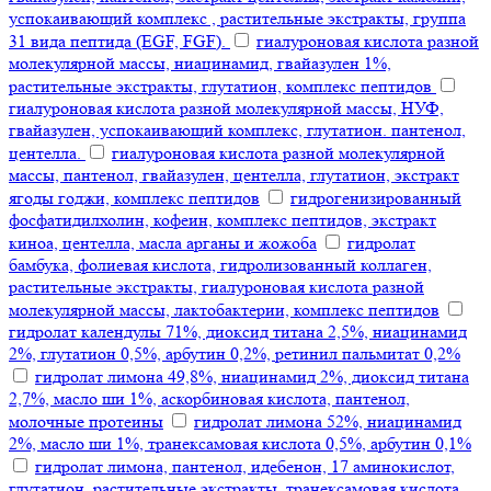
успокаивающий комплекс , растительные экстракты, группа
31 вида пептида (EGF, FGF).
гиалуроновая кислота разной
молекулярной массы, ниацинамид, гвайазулен 1%,
растительные экстракты, глутатион, комплекс пептидов
гиалуроновая кислота разной молекулярной массы, НУФ,
гвайазулен, успокаивающий комплекс, глутатион. пантенол,
центелла.
гиалуроновая кислота разной молекулярной
массы, пантенол, гвайазулен, центелла, глутатион, экстракт
ягоды годжи, комплекс пептидов
гидрогенизированный
фосфатидилхолин, кофеин, комплекс пептидов, экстракт
киноа, центелла, масла арганы и жожоба
гидролат
бамбука, фолиевая кислота, гидролизованный коллаген,
растительные экстракты, гиалуроновая кислота разной
молекулярной массы, лактобактерии, комплекс пептидов
гидролат календулы 71%, диоксид титана 2,5%, ниацинамид
2%, глутатион 0,5%, арбутин 0,2%, ретинил пальмитат 0,2%
гидролат лимона 49,8%, ниацинамид 2%, диоксид титана
2,7%, масло ши 1%, аскорбиновая кислота, пантенол,
молочные протеины
гидролат лимона 52%, ниацинамид
2%, масло ши 1%, транексамовая кислота 0,5%, арбутин 0,1%
гидролат лимона, пантенол, идебенон, 17 аминокислот,
глутатион, растительные экстракты, транексамовая кислота,