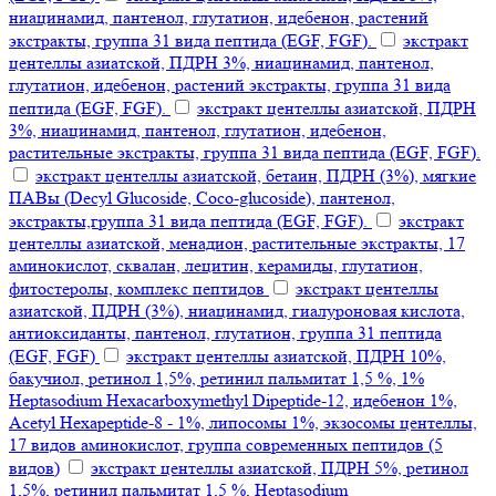
ниацинамид, пантенол, глутатион, идебенон, растений
экстракты, группа 31 вида пептида (EGF, FGF).
экстракт
центеллы азиатской, ПДРН 3%, ниацинамид, пантенол,
глутатион, идебенон, растений экстракты, группа 31 вида
пептида (EGF, FGF).
экстракт центеллы азиатской, ПДРН
3%, ниацинамид, пантенол, глутатион, идебенон,
растительные экстракты, группа 31 вида пептида (EGF, FGF).
экстракт центеллы азиатской, бетаин, ПДРН (3%), мягкие
ПАВы (Decyl Glucoside, Coco-glucoside), пантенол,
экстракты,группа 31 вида пептида (EGF, FGF).
экстракт
центеллы азиатской, менадион, растительные экстракты, 17
аминокислот, сквалан, лецитин, керамиды, глутатион,
фитостеролы, комплекс пептидов
экстракт центеллы
азиатской, ПДРН (3%), ниацинамид, гиалуроновая кислота,
антиоксиданты, пантенол, глутатион, группа 31 пептида
(EGF, FGF)
экстракт центеллы азиатской, ПДРН 10%,
бакучиол, ретинол 1,5%, ретинил пальмитат 1,5 %, 1%
Heptasodium Hexacarboxymethyl Dipeptide-12, идебенон 1%,
Acetyl Hexapeptide-8 - 1%, липосомы 1%, экзосомы центеллы,
17 видов аминокислот, группа современных пептидов (5
видов)
экстракт центеллы азиатской, ПДРН 5%, ретинол
1,5%, ретинил пальмитат 1,5 %, Heptasodium