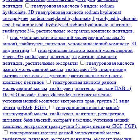
пептидов
гиалуроновая кислота 6 видов: sodium
hyaluronate, 3D гиалуроновая кислота sodium hyaluronat
crosspolymer, sodium acetylated hyaluronate, hydrolyzed hyaluronic
acid, hyaluronic acid, hydrolyzed sodium hyaluronate, пантенол,
гвайазулен 3%, растительные экстракты, комплекс пептидов.
гиалуроновая кислота разной молекулярной массы (6
видов), гвайазулен, пантенол, успокавиваающий комплекс, 31
вид пептида
гиалуроновая кислота разной молекулярной
массы 3%,гвайазулен, пантенол, глутатион, комплекс
пептидов, растительные экстракты
гиалуроновая кислота
разной молекулярной массы, гвайазулен 3%, ниацинамид,
экстракт центеллы, глутатион, растительные экстракты,
комплекс пептидов
гиалуроновая кислота разной
молекулярной массы, гвайазулен, пантенол, мягкие ПАВы (
Decyl Glucoside, Coco-glucoside), экстракт камелии,
успокаивающий комплекс экстрактов трав, группа 31 вида
пептида (EGF, FGF).
гиалуроновая кислота разной
молекулярной массы, гвайазулен, пантенол, ресвератрол,
шлемник байкальский, экстракт камелии, успокаивающий
комплекс экстрактов трав,группа 31 вида пептида (EGF, FGF).
гиалуроновая кислота разной молекулярной массы,
гвайазулен, пантенол, экстракт центеллы, экстракт камелии,