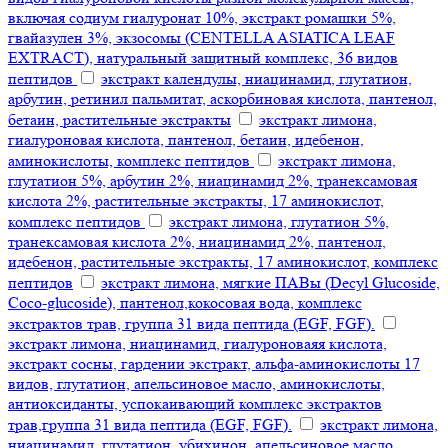
включая содиум гиалуронат 10%, экстракт ромашки 5%,
гвайазулен 3%, экзосомы (CENTELLA ASIATICA LEAF
EXTRACT), натуральный защитный комплекс, 36 видов
пептидов
экстракт календулы, ниацинамид, глутатион,
арбутин, ретинил пальмитат, аскорбиновая кислота, пантенол,
бетаин, растительные экстракты
экстракт лимона,
гиалуроновая кислота, пантенол, бетаин, идебенон,
аминокислоты, комплекс пептидов
экстракт лимона,
глутатион 5%, арбутин 2%, ниацинамид 2%, транексамовая
кислота 2%, растительные экстракты, 17 аминокислот,
комплекс пептидов
экстракт лимона, глутатион 5%,
транексамовая кислота 2%, ниацинамид 2%, пантенол,
идебенон, растительные экстракты, 17 аминокислот, комплекс
пептидов
экстракт лимона, мягкие ПАВы (Decyl Glucoside,
Coco-glucoside), пантенол,кокосовая вода, комплекс
экстрактов трав, группа 31 вида пептида (EGF, FGF).
экстракт лимона, ниацинамид, гиалуроноваяя кислота,
экстракт сосны, гардении экстракт, альфа-аминокислоты 17
видов, глутатион, апельсиновое масло, аминокислоты,
антиоксиданты, успокаивающий комплекс экстрактов
трав,группа 31 вида пептида (EGF, FGF).
экстракт лимона,
ниацинамид, глутатион, убихинон, апельсиновое масло,