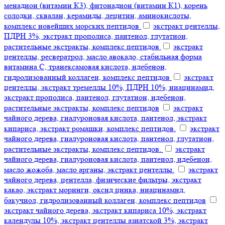
менадион (витамин К3), фитонадион (витамин К1), корень
солодки, сквалан, керамиды, лецитин, аминокислоты,
комплекс новейших морских пептидов
экстракт центеллы,
ПДРН 3%, экстракт прополиса, пантенол, глутатион,
растительные экстракты, комплекс пептидов
экстракт
центеллы, ресвератрол, масло авокадо, стабильная форма
витамина С, транексамовая кислота, идебенон,
гидролизованный коллаген, комплекс пептидов
экстракт
центеллы, экстракт тремеллы 10%, ПДРН 10%, ниацинамид,
экстракт прополиса, пантенол, глутатион, идебенон,
растительные экстракты, комплекс пептидов
экстракт
чайного дерева, гиалуроновая кислота, пантенол, экстракт
кипариса, экстракт ромашки, комплекс пептидов.
экстракт
чайного дерева, гиалуроновая кислота, пантенол, глутатион,
растительные экстракты, комплекс пептидов.
экстракт
чайного дерева, гиалуроновая кислота, пантенол, идебенон,
масло жожоба, масло арганы, экстракт центеллы.
экстракт
чайного дерева, центелла, физические фильтры, экстракт
какао, экстракт моринги, оксид цинка, ниацинамид,
бакучиол, гидролизованный коллаген, комплекс пептидов
экстракт чайного дерева, экстракт кипариса 10%, экстракт
календулы 10%, экстракт центеллы азиатской 3%, экстракт