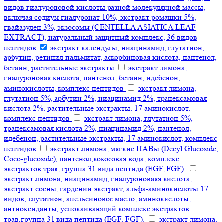
видов гиалуроновой кислоты разной молекулярной массы,
включая содиум гиалуронат 10%, экстракт ромашки 5%,
гвайазулен 3%, экзосомы (CENTELLA ASIATICA LEAF
EXTRACT), натуральный защитный комплекс, 36 видов
пептидов
экстракт календулы, ниацинамид, глутатион,
арбутин, ретинил пальмитат, аскорбиновая кислота, пантенол,
бетаин, растительные экстракты
экстракт лимона,
гиалуроновая кислота, пантенол, бетаин, идебенон,
аминокислоты, комплекс пептидов
экстракт лимона,
глутатион 5%, арбутин 2%, ниацинамид 2%, транексамовая
кислота 2%, растительные экстракты, 17 аминокислот,
комплекс пептидов
экстракт лимона, глутатион 5%,
транексамовая кислота 2%, ниацинамид 2%, пантенол,
идебенон, растительные экстракты, 17 аминокислот, комплекс
пептидов
экстракт лимона, мягкие ПАВы (Decyl Glucoside,
Coco-glucoside), пантенол,кокосовая вода, комплекс
экстрактов трав, группа 31 вида пептида (EGF, FGF).
экстракт лимона, ниацинамид, гиалуроноваяя кислота,
экстракт сосны, гардении экстракт, альфа-аминокислоты 17
видов, глутатион, апельсиновое масло, аминокислоты,
антиоксиданты, успокаивающий комплекс экстрактов
трав,группа 31 вида пептида (EGF, FGF).
экстракт лимона,