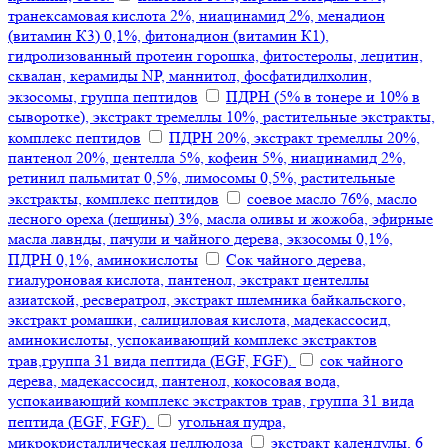
транексамовая кислота 2%, ниацинамид 2%, менадион
(витамин К3) 0,1%, фитонадион (витамин К1),
гидролизованный протеин горошка, фитостеролы, лецитин,
сквалан, керамиды NP, маннитол, фосфатидилхолин,
экзосомы, группа пептидов
ПДРН (5% в тонере и 10% в
сыворотке), экстракт тремеллы 10%, растительные экстракты,
комплекс пептидов
ПДРН 20%, экстракт тремеллы 20%,
пантенол 20%, центелла 5%, кофеин 5%, ниацинамид 2%,
ретинил пальмитат 0,5%, лимосомы 0,5%, растительные
экстракты, комплекс пептидов
соевое масло 76%, масло
лесного ореха (лещины) 3%, масла оливы и жожоба, эфирные
масла лавнды, пачули и чайного дерева, экзосомы 0,1%,
ПДРН 0,1%, аминокислоты
Сок чайного дерева,
гиалуроновая кислота, пантенол, экстракт центеллы
азиатской, ресвератрол, экстракт шлемника байкальского,
экстракт ромашки, салициловая кислота, мадекассосид,
аминокислоты, успокаивающий комплекс экстрактов
трав,группа 31 вида пептида (EGF, FGF).
сок чайного
дерева, мадекассосид, пантенол, кокосовая вода,
успокаивающий комплекс экстрактов трав, группа 31 вида
пептида (EGF, FGF).
угольная пудра,
микрокристаллическая целлюлоза
экстракт календулы, 6