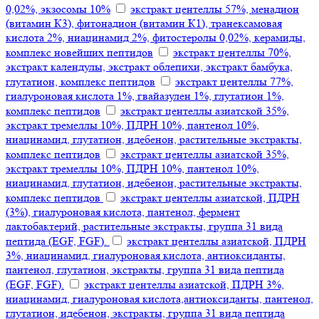
0,02%, экзосомы 10%
экстракт центеллы 57%, менадион
(витамин К3), фитонадион (витамин К1), транексамовая
кислота 2%, ниацинамид 2%, фитостеролы 0,02%, керамиды,
комплекс новейших пептидов
экстракт центеллы 70%,
экстракт календулы, экстракт облепихи, экстракт бамбука,
глутатион, комплекс пептидов
экстракт центеллы 77%,
гиалуроновая кислота 1%, гвайазулен 1%, глутатион 1%,
комплекс пептидов
экстракт центеллы азиатской 35%,
экстракт тремеллы 10%, ПДРН 10%, пантенол 10%,
ниацинамид, глутатион, идебенон, растительные экстракты,
комплекс пептидов
экстракт центеллы азиатской 35%,
экстракт тремеллы 10%, ПДРН 10%, пантенол 10%,
ниацинамид, глутатион, идебенон, растительные экстракты,
комплекс пептидов
экстракт центеллы азиатской, ПДРН
(3%), гиалуроновая кислота, пантенол, фермент
лактобактерий, растительные экстракты, группа 31 вида
пептида (EGF, FGF).
экстракт центеллы азиатской, ПДРН
3%, ниацинамид, гиалуроновая кислота, антиоксиданты,
пантенол, глутатион, экстракты, группа 31 вида пептида
(EGF, FGF).
экстракт центеллы азиатской, ПДРН 3%,
ниацинамид, гиалуроновая кислота,антиоксиданты, пантенол,
глутатион, идебенон, экстракты, группа 31 вида пептида