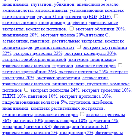
ниацинамид, глутатион, убихинон, апельсиновое масло,
аминокислоты, антиоксиданты, успокаивающий комплекс
экстрактов трав,группа 31 вида пептида (EGF, FGF).
экстракт лимона, ниацинамид, идебенон, растительные
экстракты, комплекс пептидов.
экстракт облепихи 20%,
ниацинамид 20%, экстракт лимона 20%,витамин С,
астаксантин, пантенол, растительные экстракты, комплекс
полипептидов, ретинил пальмитат
экстракт хауттюйнии
22%, экстракт центеллы 22%, экстракт календулы 20%,
экстракт эриоботрии японской, пантенол, ниацинамид,
транексамовая кислота, глутатион, комплекс пептидов
экстракт хауттюйнии 26%, экстракт центеллы 25%, экстракт
календулы 20%, экстракт эриоботрии, астаксантин,
транексамовая кислота, винная кислота, глутатион, комплекс
пептидов
экстракт центеллы 24%, экстракт тремеллы 10%,
ПДРН 10%, пантенол 10%, экстракт прополиса 10%,
гидролизованный коллаген 5%, глутатион, идебенон,
ниацинамид, комплекс растительных экстрактов,
аминокислоты, компллекс пептидов
экстракт центеллы
36%, пантенол 10%, корень солодки 10%, глутатион 4%,
менадион (витамин К3), фитонадион (витамин К1),
транексамовая кислота 2%, ниацинамид 2%, фитостеролы