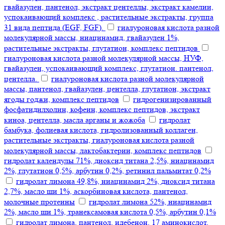
гвайазулен, пантенол, экстракт центеллы, экстракт камелии,
успокаивающий комплекс , растительные экстракты, группа
31 вида пептида (EGF, FGF).
гиалуроновая кислота разной
молекулярной массы, ниацинамид, гвайазулен 1%,
растительные экстракты, глутатион, комплекс пептидов
гиалуроновая кислота разной молекулярной массы, НУФ,
гвайазулен, успокаивающий комплекс, глутатион. пантенол,
центелла.
гиалуроновая кислота разной молекулярной
массы, пантенол, гвайазулен, центелла, глутатион, экстракт
ягоды годжи, комплекс пептидов
гидрогенизированный
фосфатидилхолин, кофеин, комплекс пептидов, экстракт
киноа, центелла, масла арганы и жожоба
гидролат
бамбука, фолиевая кислота, гидролизованный коллаген,
растительные экстракты, гиалуроновая кислота разной
молекулярной массы, лактобактерии, комплекс пептидов
гидролат календулы 71%, диоксид титана 2,5%, ниацинамид
2%, глутатион 0,5%, арбутин 0,2%, ретинил пальмитат 0,2%
гидролат лимона 49,8%, ниацинамид 2%, диоксид титана
2,7%, масло ши 1%, аскорбиновая кислота, пантенол,
молочные протеины
гидролат лимона 52%, ниацинамид
2%, масло ши 1%, транексамовая кислота 0,5%, арбутин 0,1%
гидролат лимона, пантенол, идебенон, 17 аминокислот,