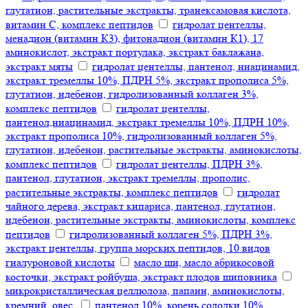
глутатион, растительные экстракты, транексамовая кислота,
витамин С, комплекс пептидов
гидролат центеллы,
менадион (витамин К3), фитонадион (витамин К1), 17
аминокислот, экстракт портулака, экстракт баклажана,
экстракт мяты
гидролат центеллы, пантенол, ниацинамид,
экстракт тремеллы 10%, ПДРН 5%, экстракт прополиса 5%,
глутатион, идебенон, гидролизованный коллаген 3%,
комплекс пептидов
гидролат центеллы,
пантенол,ниацинамид, экстракт тремеллы 10%, ПДРН 10%,
экстракт прополиса 10%, гидролизованный коллаген 5%,
глутатион, идебенон, растительные экстракты, аминокислоты,
комплекс пептидов
гидролат центеллы, ПДРН 3%,
пантенол, глутатион, экстракт тремеллы, прополис,
растительные экстракты, комплекс пептидов
гидролат
чайного дерева, экстракт кипариса, пантенол, глутатион,
идебенон, растительные экстракты, аминокислоты, комплекс
пептидов
гидролизованный коллаген 5%, ПДРН 3%,
экстракт центеллы, группа морских пептидов, 10 видов
гиалуроновой кислоты
масло ши, масло абрикосовой
косточки, экстракт ройбуша, экстракт плодов шиповника
микрокристаллическая целлюлоза, папаин, аминокислоты,
кремний, овес.
пантенол 10%, корень солодки 10%,