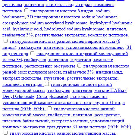
центеллы, пантенол, экстракт ягоды годжи, комплекс
пептидов
гиалуроновая кислота 6 видов: sodium
hyaluronate, 3D гиалуроновая кислота sodium hyaluronat
crosspolymer, sodium acetylated hyaluronate, hydrolyzed hyaluronic
acid, hyaluronic acid, hydrolyzed sodium hyaluronate, пантенол,
гвайазулен 3%, растительные экстракты, комплекс пептидов.
гиалуроновая кислота разной молекулярной массы (6
видов), гвайазулен, пантенол, успокавиваающий комплекс, 31
вид пептида
гиалуроновая кислота разной молекулярной
массы 3%,гвайазулен, пантенол, глутатион, комплекс
пептидов, растительные экстракты
гиалуроновая кислота
разной молекулярной массы, гвайазулен 3%, ниацинамид,
экстракт центеллы, глутатион, растительные экстракты,
комплекс пептидов
гиалуроновая кислота разной
молекулярной массы, гвайазулен, пантенол, мягкие ПАВы (
Decyl Glucoside, Coco-glucoside), экстракт камелии,
успокаивающий комплекс экстрактов трав, группа 31 вида
пептида (EGF, FGF).
гиалуроновая кислота разной
молекулярной массы, гвайазулен, пантенол, ресвератрол,
шлемник байкальский, экстракт камелии, успокаивающий
комплекс экстрактов трав,группа 31 вида пептида (EGF, FGF).
гиалуроновая кислота разной молекулярной массы,