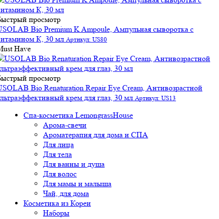
Быстрый просмотр
USOLAB Bio Premium K Ampoule, Ампульная сыворотка с
витамином К, 30 мл
Артикул: US80
Must Have
Быстрый просмотр
USOLAB Bio Renaturation Repair Eye Cream, Антивозрастной
ультраэффективный крем для глаз, 30 мл
Артикул: US13
Спа-косметика LemongrassHouse
Арома-свечи
Ароматерапия для дома и СПА
Для лица
Для тела
Для ванны и душа
Для волос
Для мамы и малыша
Чай, для дома
Косметика из Кореи
Наборы