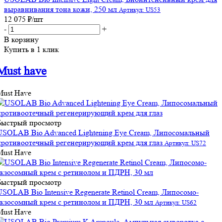
выравнивания тона кожи, 250 мл
Артикул: US53
12 075
₽
/шт
-
+
В корзину
Купить в 1 клик
Must have
Must Have
Быстрый просмотр
USOLAB Bio Advanced Lightening Eye Cream, Липосомальный
противоотечный регенерирующий крем для глаз
Артикул: US72
Must Have
Быстрый просмотр
USOLAB Bio Intensive Regenerate Retinol Cream, Липосомо-
экзосомный крем с ретинолом и ПДРН, 30 мл
Артикул: US62
Must Have