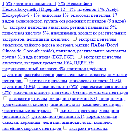
1,5%, ретинил пальмитат 1,5 %, Heptasodium
Hexacarboxymethyl Dipeptide-12 - 1%, идебенон 1%, Acetyl
Hexapeptide-8 - 1%, липосома 1%, экзосомы центеллы, 17
видов аминокислот, группа современных пептидов (5 видов)
экстракт центеллы азиатской, ретинил пальмитат 5%,
гликолевая кислота 5%, ниацинамид, комплекс растительных
экстрактов, пептидный комплекс.
экстракт центеллы
азиатской, чайного дерева экстракт, мягкие ПАВы (Decyl
Glucoside, Coco-glucoside), пантенол, растительные экстракты,
группа 31 вида пептида (EGF, FGF).
экстракт центеллы
азиатской, экстракт тремеллы 10%, ПДРН 5%,
гидролизованный коллаген 3%, пантенол,идебенон,
глутатион, лактобактерии, растительные экстракты, комплекс
пептидов
экстракт центеллы, гликолевая кислота (15%),
глутатион (10%), глюконолактон (5%), транексамовая кислота
(2%), молочная кислота, пантенол, бетаин, комплекс пептидов
экстракт центеллы, менадион (витамин К3), ниацинамид,
транексамовая кислота, аминокислоты, комплекс пептидов,
растительные экстракты
экстракт центеллы, менадион
(витамин К3), фитонадион (витамин К1), корень солодки,
сквалан, керамиды, лецитин, аминокислоты, комплекс
новейших морских пептидов
экстракт центеллы,