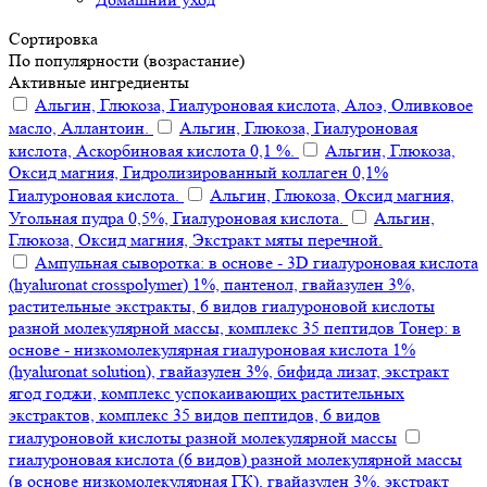
Сортировка
По популярности (возрастание)
Активные ингредиенты
Альгин, Глюкоза, Гиалуроновая кислота, Алоэ, Оливковое
масло, Аллантоин.
Альгин, Глюкоза, Гиалуроновая
кислота, Аскорбиновая кислота 0,1 %.
Альгин, Глюкоза,
Оксид магния, Гидролизированный коллаген 0,1%
Гиалуроновая кислота.
Альгин, Глюкоза, Оксид магния,
Угольная пудра 0,5%, Гиалуроновая кислота.
Альгин,
Глюкоза, Оксид магния, Экстракт мяты перечной.
Ампульная сыворотка: в основе - 3D гиалуроновая кислота
(hyaluronat crosspolymer) 1%, пантенол, гвайазулен 3%,
растительные экстракты, 6 видов гиалуроновой кислоты
разной молекулярной массы, комплекс 35 пептидов Тонер: в
основе - низкомолекулярная гиалуроновая кислота 1%
(hyaluronat solution), гвайазулен 3%, бифида лизат, экстракт
ягод годжи, комплекс успокаивающих растительных
экстрактов, комплекс 35 видов пептидов, 6 видов
гиалуроновой кислоты разной молекулярной массы
гиалуроновая кислота (6 видов) разной молекулярной массы
(в основе низкомолекулярная ГК), гвайазулен 3%, экстракт