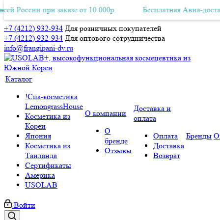
 при заказе от 10 000р.
ная Авиа-доставка по всей России при заказе от 10 000р.
Бесплатная Авиа-доставка по всей
Б
+7 (4212) 932-934
Для розничных покупателей
+7 (4212) 932-934
Для оптового сотрудничества
info@frangipani-dv.ru
Каталог
!Спа-косметика
LemongrassHouse
Доставка и
О компании
Косметика из
оплата
Кореи
О
Япония
Оплата
Бренды
О
бренде
Косметика из
Доставка
Отзывы
Таиланда
Возврат
Сертификаты
Америка
USOLAB
Войти