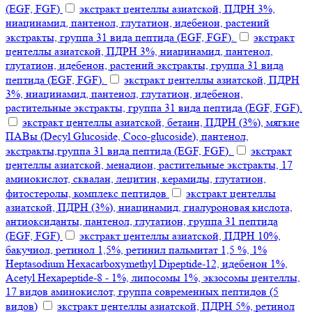
(EGF, FGF)
экстракт центеллы азиатской, ПДРН 3%,
ниацинамид, пантенол, глутатион, идебенон, растений
экстракты, группа 31 вида пептида (EGF, FGF).
экстракт
центеллы азиатской, ПДРН 3%, ниацинамид, пантенол,
глутатион, идебенон, растений экстракты, группа 31 вида
пептида (EGF, FGF).
экстракт центеллы азиатской, ПДРН
3%, ниацинамид, пантенол, глутатион, идебенон,
растительные экстракты, группа 31 вида пептида (EGF, FGF).
экстракт центеллы азиатской, бетаин, ПДРН (3%), мягкие
ПАВы (Decyl Glucoside, Coco-glucoside), пантенол,
экстракты,группа 31 вида пептида (EGF, FGF).
экстракт
центеллы азиатской, менадион, растительные экстракты, 17
аминокислот, сквалан, лецитин, керамиды, глутатион,
фитостеролы, комплекс пептидов
экстракт центеллы
азиатской, ПДРН (3%), ниацинамид, гиалуроновая кислота,
антиоксиданты, пантенол, глутатион, группа 31 пептида
(EGF, FGF)
экстракт центеллы азиатской, ПДРН 10%,
бакучиол, ретинол 1,5%, ретинил пальмитат 1,5 %, 1%
Heptasodium Hexacarboxymethyl Dipeptide-12, идебенон 1%,
Acetyl Hexapeptide-8 - 1%, липосомы 1%, экзосомы центеллы,
17 видов аминокислот, группа современных пептидов (5
видов)
экстракт центеллы азиатской, ПДРН 5%, ретинол