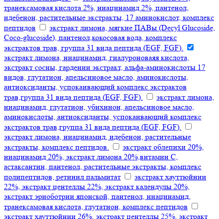
транексамовая кислота 2%, ниацинамид 2%, пантенол,
идебенон, растительные экстракты, 17 аминокислот, комплекс
пептидов
экстракт лимона, мягкие ПАВы (Decyl Glucoside,
Coco-glucoside), пантенол,кокосовая вода, комплекс
экстрактов трав, группа 31 вида пептида (EGF, FGF).
экстракт лимона, ниацинамид, гиалуроноваяя кислота,
экстракт сосны, гардении экстракт, альфа-аминокислоты 17
видов, глутатион, апельсиновое масло, аминокислоты,
антиоксиданты, успокаивающий комплекс экстрактов
трав,группа 31 вида пептида (EGF, FGF).
экстракт лимона,
ниацинамид, глутатион, убихинон, апельсиновое масло,
аминокислоты, антиоксиданты, успокаивающий комплекс
экстрактов трав,группа 31 вида пептида (EGF, FGF).
экстракт лимона, ниацинамид, идебенон, растительные
экстракты, комплекс пептидов.
экстракт облепихи 20%,
ниацинамид 20%, экстракт лимона 20%,витамин С,
астаксантин, пантенол, растительные экстракты, комплекс
полипептидов, ретинил пальмитат
экстракт хауттюйнии
22%, экстракт центеллы 22%, экстракт календулы 20%,
экстракт эриоботрии японской, пантенол, ниацинамид,
транексамовая кислота, глутатион, комплекс пептидов
экстракт хауттюйнии 26%, экстракт центеллы 25%, экстракт