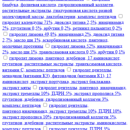
бамбука, фолиевая кислота, гидролизованный коллаген,
растительные экстракты, гиалуроновая кислота разной
молекулярной массы, лактобактерии, комплекс пептидов
гидролат календулы 71%, диоксид титана 2,5%, ниацинамид
2%, глутатион 0,5%, арбутин 0,2%, ретинил пальмитат 0,2%
гидролат лимона 49,8%, ниацинамид 2%, диоксид титана
2,7%, масло ши 1%, аскорбиновая кислота, пантенол,
молочные протеины
гидролат лимона 52%, ниацинамид
2%, масло ши 1%, транексамовая кислота 0,5%, арбутин 0,1%
гидролат лимона, пантенол, идебенон, 17 аминокислот,
глутатион, растительные экстракты, транексамовая кислота,
витамин С, комплекс пептидов
гидролат центеллы,
менадион (витамин К3), фитонадион (витамин К1), 17
аминокислот, экстракт портулака, экстракт баклажана,
экстракт мяты
гидролат центеллы, пантенол, ниацинамид,
экстракт тремеллы 10%, ПДРН 5%, экстракт прополиса 5%,
глутатион, идебенон, гидролизованный коллаген 3%,
комплекс пептидов
гидролат центеллы,
пантенол,ниацинамид, экстракт тремеллы 10%, ПДРН 10%,
экстракт прополиса 10%, гидролизованный коллаген 5%,
глутатион, идебенон, растительные экстракты, аминокислоты,
комплекс пептидов
гидролат центеллы, ПДРН 3%,