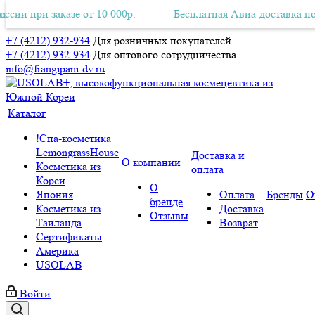
заказе от 10 000р.
ая Авиа-доставка по всей России при заказе от 10 000р.
Бесплатная Авиа-доставка по всей Росс
Б
+7 (4212) 932-934
Для розничных покупателей
+7 (4212) 932-934
Для оптового сотрудничества
info@frangipani-dv.ru
Каталог
!Спа-косметика
LemongrassHouse
Доставка и
О компании
Косметика из
оплата
Кореи
О
Япония
Оплата
Бренды
О
бренде
Косметика из
Доставка
Отзывы
Таиланда
Возврат
Сертификаты
Америка
USOLAB
Войти