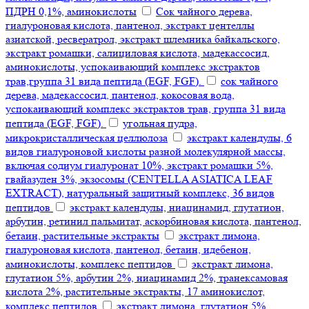
ПДРН 0,1%, аминокислоты
Сок чайного дерева,
гиалуроновая кислота, пантенол, экстракт центеллы
азиатской, ресвератрол, экстракт шлемника байкальского,
экстракт ромашки, салициловая кислота, мадекассосид,
аминокислоты, успокаивающий комплекс экстрактов
трав,группа 31 вида пептида (EGF, FGF).
сок чайного
дерева, мадекассосид, пантенол, кокосовая вода,
успокаивающий комплекс экстрактов трав, группа 31 вида
пептида (EGF, FGF).
угольная пудра,
микрокристаллическая целлюлоза
экстракт календулы, 6
видов гиалуроновой кислоты разной молекулярной массы,
включая содиум гиалуронат 10%, экстракт ромашки 5%,
гвайазулен 3%, экзосомы (CENTELLA ASIATICA LEAF
EXTRACT), натуральный защитный комплекс, 36 видов
пептидов
экстракт календулы, ниацинамид, глутатион,
арбутин, ретинил пальмитат, аскорбиновая кислота, пантенол,
бетаин, растительные экстракты
экстракт лимона,
гиалуроновая кислота, пантенол, бетаин, идебенон,
аминокислоты, комплекс пептидов
экстракт лимона,
глутатион 5%, арбутин 2%, ниацинамид 2%, транексамовая
кислота 2%, растительные экстракты, 17 аминокислот,
комплекс пептидов
экстракт лимона, глутатион 5%,