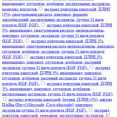
ниацинамид, глутатион, идебенон, растительные экстракты,
комплекс пептидов
экстракт центеллы азиатской, ПДРН
(3%), гиалуроновая кислота, пантенол, фермент
лактобактерий, растительные экстракты, группа 31 вида
пептида (EGF, FGF).
экстракт центеллы азиатской, ПДРН
3%, ниацинамид, гиалуроновая кислота, антиоксиданты,
пантенол, глутатион, экстракты, группа 31 вида пептида
(EGF, FGF).
экстракт центеллы азиатской, ПДРН 3%,
ниацинамид, гиалуроновая кислота,антиоксиданты, пантенол,
глутатион, идебенон, экстракты, группа 31 вида пептида
(EGF, FGF)
экстракт центеллы азиатской, ПДРН 3%,
ниацинамид, пантенол, глутатион, идебенон, растений
экстракты, группа 31 вида пептида (EGF, FGF).
экстракт
центеллы азиатской, ПДРН 3%, ниацинамид, пантенол,
глутатион, идебенон, растений экстракты, группа 31 вида
пептида (EGF, FGF).
экстракт центеллы азиатской, ПДРН
3%, ниацинамид, пантенол, глутатион, идебенон,
растительные экстракты, группа 31 вида пептида (EGF, FGF).
экстракт центеллы азиатской, бетаин, ПДРН (3%), мягкие
ПАВы (Decyl Glucoside, Coco-glucoside), пантенол,
экстракты,группа 31 вида пептида (EGF, FGF).
экстракт
центеллы азиатской, менадион, растительные экстракты, 17