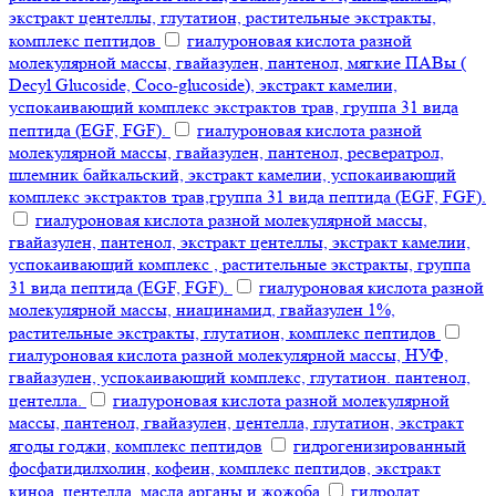
экстракт центеллы, глутатион, растительные экстракты,
комплекс пептидов
гиалуроновая кислота разной
молекулярной массы, гвайазулен, пантенол, мягкие ПАВы (
Decyl Glucoside, Coco-glucoside), экстракт камелии,
успокаивающий комплекс экстрактов трав, группа 31 вида
пептида (EGF, FGF).
гиалуроновая кислота разной
молекулярной массы, гвайазулен, пантенол, ресвератрол,
шлемник байкальский, экстракт камелии, успокаивающий
комплекс экстрактов трав,группа 31 вида пептида (EGF, FGF).
гиалуроновая кислота разной молекулярной массы,
гвайазулен, пантенол, экстракт центеллы, экстракт камелии,
успокаивающий комплекс , растительные экстракты, группа
31 вида пептида (EGF, FGF).
гиалуроновая кислота разной
молекулярной массы, ниацинамид, гвайазулен 1%,
растительные экстракты, глутатион, комплекс пептидов
гиалуроновая кислота разной молекулярной массы, НУФ,
гвайазулен, успокаивающий комплекс, глутатион. пантенол,
центелла.
гиалуроновая кислота разной молекулярной
массы, пантенол, гвайазулен, центелла, глутатион, экстракт
ягоды годжи, комплекс пептидов
гидрогенизированный
фосфатидилхолин, кофеин, комплекс пептидов, экстракт
киноа, центелла, масла арганы и жожоба
гидролат