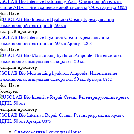
USOLAB Bio Intensive Exfoliating Wash,Очищающий гель на
основе АНА15% и транексамовой кислоты,250мл
Артикул: US23
Must Have
Быстрый просмотр
USOLAB Bio Intensive Hyaluron Cream, Крем для лица
увлажняющий пептидный, 50 мл
Артикул: US10
Must Have
Быстрый просмотр
USOLAB Bio Moisturizing hyaluron Ampoule, Интенсивная
увлажняющая ампульная сыворотка, 50 мл
Артикул: US02
Must Have
Советуем
Быстрый просмотр
USOLAB Bio Intensive Repair Cream, Регенерирующий крем с
ПДРН, 50 мл
Артикул: US75
Спа-косметика LemongrassHouse