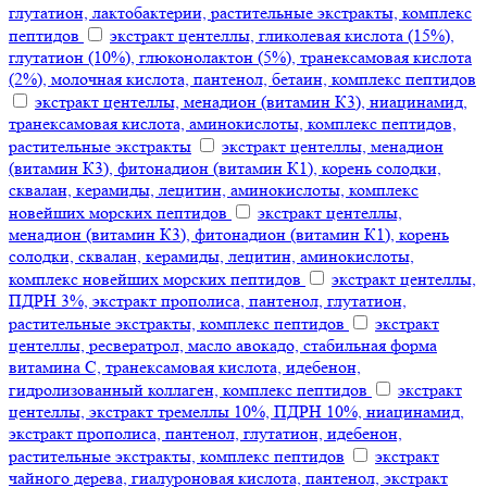
глутатион, лактобактерии, растительные экстракты, комплекс
пептидов
экстракт центеллы, гликолевая кислота (15%),
глутатион (10%), глюконолактон (5%), транексамовая кислота
(2%), молочная кислота, пантенол, бетаин, комплекс пептидов
экстракт центеллы, менадион (витамин К3), ниацинамид,
транексамовая кислота, аминокислоты, комплекс пептидов,
растительные экстракты
экстракт центеллы, менадион
(витамин К3), фитонадион (витамин К1), корень солодки,
сквалан, керамиды, лецитин, аминокислоты, комплекс
новейших морских пептидов
экстракт центеллы,
менадион (витамин К3), фитонадион (витамин К1), корень
солодки, сквалан, керамиды, лецитин, аминокислоты,
комплекс новейших морских пептидов
экстракт центеллы,
ПДРН 3%, экстракт прополиса, пантенол, глутатион,
растительные экстракты, комплекс пептидов
экстракт
центеллы, ресвератрол, масло авокадо, стабильная форма
витамина С, транексамовая кислота, идебенон,
гидролизованный коллаген, комплекс пептидов
экстракт
центеллы, экстракт тремеллы 10%, ПДРН 10%, ниацинамид,
экстракт прополиса, пантенол, глутатион, идебенон,
растительные экстракты, комплекс пептидов
экстракт
чайного дерева, гиалуроновая кислота, пантенол, экстракт