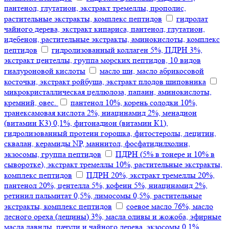
пантенол, глутатион, экстракт тремеллы, прополис,
растительные экстракты, комплекс пептидов
гидролат
чайного дерева, экстракт кипариса, пантенол, глутатион,
идебенон, растительные экстракты, аминокислоты, комплекс
пептидов
гидролизованный коллаген 5%, ПДРН 3%,
экстракт центеллы, группа морских пептидов, 10 видов
гиалуроновой кислоты
масло ши, масло абрикосовой
косточки, экстракт ройбуша, экстракт плодов шиповника
микрокристаллическая целлюлоза, папаин, аминокислоты,
кремний, овес.
пантенол 10%, корень солодки 10%,
транексамовая кислота 2%, ниацинамид 2%, менадион
(витамин К3) 0,1%, фитонадион (витамин К1),
гидролизованный протеин горошка, фитостеролы, лецитин,
сквалан, керамиды NP, маннитол, фосфатидилхолин,
экзосомы, группа пептидов
ПДРН (5% в тонере и 10% в
сыворотке), экстракт тремеллы 10%, растительные экстракты,
комплекс пептидов
ПДРН 20%, экстракт тремеллы 20%,
пантенол 20%, центелла 5%, кофеин 5%, ниацинамид 2%,
ретинил пальмитат 0,5%, лимосомы 0,5%, растительные
экстракты, комплекс пептидов
соевое масло 76%, масло
лесного ореха (лещины) 3%, масла оливы и жожоба, эфирные
масла лавнды, пачули и чайного дерева, экзосомы 0,1%,