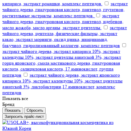
кипариса, экстракт ромашки, комплекс пептидов.
экстракт
чайного дерева, гиалуроновая кислота, пантенол, глутатион,
растительные экстракты, комплекс пептидов.
экстракт
чайного дерева, гиалуроновая кислота, пантенол, идебенон,
масло жожоба, масло арганы, экстракт центеллы.
экстракт
чайного дерева, центелла, физические фильтры, экстракт
какао, экстракт моринги, оксид цинка, ниацинамид,
бакучиол, гидролизованный коллаген, комплекс пептидов
экстракт чайного дерева, экстракт кипариса 10%, экстракт
календулы 10%, экстракт центеллы азиатской 3%, экстракт
горца японского, смола мастикового дерева, гиалуроновая
кислота, салициловая кислота, 17 аминокислот, группа
пептидов
экстракт чайного дерева, экстракт японского
кипариса 10%, экстракт календулы 10%, экстракт центеллы
азиатской 3%, лактобактерии,17 аминокислот, комплекс
пептидов
Показать все
Бренд
Сбросить
Запросить прайс-лист