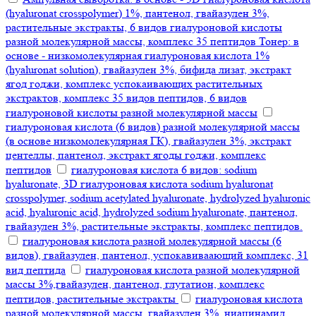
(hyaluronat crosspolymer) 1%, пантенол, гвайазулен 3%,
растительные экстракты, 6 видов гиалуроновой кислоты
разной молекулярной массы, комплекс 35 пептидов Тонер: в
основе - низкомолекулярная гиалуроновая кислота 1%
(hyaluronat solution), гвайазулен 3%, бифида лизат, экстракт
ягод годжи, комплекс успокаивающих растительных
экстрактов, комплекс 35 видов пептидов, 6 видов
гиалуроновой кислоты разной молекулярной массы
гиалуроновая кислота (6 видов) разной молекулярной массы
(в основе низкомолекулярная ГК), гвайазулен 3%, экстракт
центеллы, пантенол, экстракт ягоды годжи, комплекс
пептидов
гиалуроновая кислота 6 видов: sodium
hyaluronate, 3D гиалуроновая кислота sodium hyaluronat
crosspolymer, sodium acetylated hyaluronate, hydrolyzed hyaluronic
acid, hyaluronic acid, hydrolyzed sodium hyaluronate, пантенол,
гвайазулен 3%, растительные экстракты, комплекс пептидов.
гиалуроновая кислота разной молекулярной массы (6
видов), гвайазулен, пантенол, успокавиваающий комплекс, 31
вид пептида
гиалуроновая кислота разной молекулярной
массы 3%,гвайазулен, пантенол, глутатион, комплекс
пептидов, растительные экстракты
гиалуроновая кислота
разной молекулярной массы, гвайазулен 3%, ниацинамид,