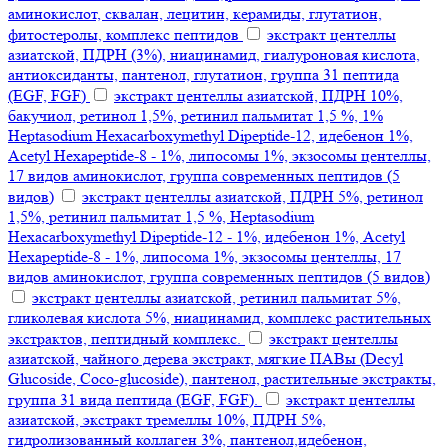
аминокислот, сквалан, лецитин, керамиды, глутатион,
фитостеролы, комплекс пептидов
экстракт центеллы
азиатской, ПДРН (3%), ниацинамид, гиалуроновая кислота,
антиоксиданты, пантенол, глутатион, группа 31 пептида
(EGF, FGF)
экстракт центеллы азиатской, ПДРН 10%,
бакучиол, ретинол 1,5%, ретинил пальмитат 1,5 %, 1%
Heptasodium Hexacarboxymethyl Dipeptide-12, идебенон 1%,
Acetyl Hexapeptide-8 - 1%, липосомы 1%, экзосомы центеллы,
17 видов аминокислот, группа современных пептидов (5
видов)
экстракт центеллы азиатской, ПДРН 5%, ретинол
1,5%, ретинил пальмитат 1,5 %, Heptasodium
Hexacarboxymethyl Dipeptide-12 - 1%, идебенон 1%, Acetyl
Hexapeptide-8 - 1%, липосома 1%, экзосомы центеллы, 17
видов аминокислот, группа современных пептидов (5 видов)
экстракт центеллы азиатской, ретинил пальмитат 5%,
гликолевая кислота 5%, ниацинамид, комплекс растительных
экстрактов, пептидный комплекс.
экстракт центеллы
азиатской, чайного дерева экстракт, мягкие ПАВы (Decyl
Glucoside, Coco-glucoside), пантенол, растительные экстракты,
группа 31 вида пептида (EGF, FGF).
экстракт центеллы
азиатской, экстракт тремеллы 10%, ПДРН 5%,
гидролизованный коллаген 3%, пантенол,идебенон,