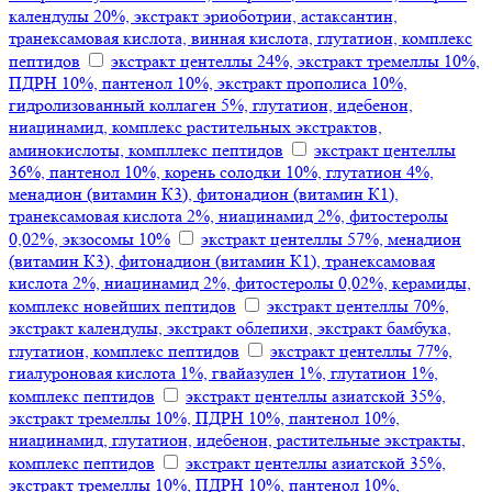
календулы 20%, экстракт эриоботрии, астаксантин,
транексамовая кислота, винная кислота, глутатион, комплекс
пептидов
экстракт центеллы 24%, экстракт тремеллы 10%,
ПДРН 10%, пантенол 10%, экстракт прополиса 10%,
гидролизованный коллаген 5%, глутатион, идебенон,
ниацинамид, комплекс растительных экстрактов,
аминокислоты, компллекс пептидов
экстракт центеллы
36%, пантенол 10%, корень солодки 10%, глутатион 4%,
менадион (витамин К3), фитонадион (витамин К1),
транексамовая кислота 2%, ниацинамид 2%, фитостеролы
0,02%, экзосомы 10%
экстракт центеллы 57%, менадион
(витамин К3), фитонадион (витамин К1), транексамовая
кислота 2%, ниацинамид 2%, фитостеролы 0,02%, керамиды,
комплекс новейших пептидов
экстракт центеллы 70%,
экстракт календулы, экстракт облепихи, экстракт бамбука,
глутатион, комплекс пептидов
экстракт центеллы 77%,
гиалуроновая кислота 1%, гвайазулен 1%, глутатион 1%,
комплекс пептидов
экстракт центеллы азиатской 35%,
экстракт тремеллы 10%, ПДРН 10%, пантенол 10%,
ниацинамид, глутатион, идебенон, растительные экстракты,
комплекс пептидов
экстракт центеллы азиатской 35%,
экстракт тремеллы 10%, ПДРН 10%, пантенол 10%,