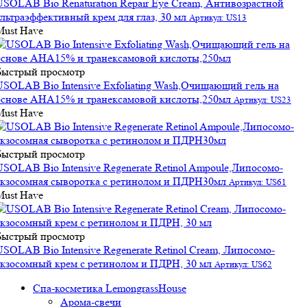
USOLAB Bio Renaturation Repair Eye Cream, Антивозрастной
ультраэффективный крем для глаз, 30 мл
Артикул: US13
Must Have
Быстрый просмотр
USOLAB Bio Intensive Exfoliating Wash,Очищающий гель на
основе АНА15% и транексамовой кислоты,250мл
Артикул: US23
Must Have
Быстрый просмотр
USOLAB Bio Intensive Regenerate Retinol Ampoule,Липосомо-
экзосомная сыворотка с ретинолом и ПДРН30мл
Артикул: US61
Must Have
Быстрый просмотр
USOLAB Bio Intensive Regenerate Retinol Cream, Липосомо-
экзосомный крем с ретинолом и ПДРН, 30 мл
Артикул: US62
Спа-косметика LemongrassHouse
Арома-свечи