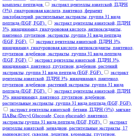
комплекс пептидов
экстракт центеллы азиатской, ПДРН
(3%), гиалуроновая кислота, пантенол, фермент
лактобактерий, растительные экстракты, группа 31 вида
пептида (EGF, FGF).
экстракт центеллы азиатской, ПДРН
3%, ниацинамид, гиалуроновая кислота, антиоксиданты,
пантенол, глутатион, экстракты, группа 31 вида пептида
(EGF, FGF).
экстракт центеллы азиатской, ПДРН 3%,
ниацинамид, гиалуроновая кислота,антиоксиданты, пантенол,
глутатион, идебенон, экстракты, группа 31 вида пептида
(EGF, FGF)
экстракт центеллы азиатской, ПДРН 3%,
ниацинамид, пантенол, глутатион, идебенон, растений
экстракты, группа 31 вида пептида (EGF, FGF).
экстракт
центеллы азиатской, ПДРН 3%, ниацинамид, пантенол,
глутатион, идебенон, растений экстракты, группа 31 вида
пептида (EGF, FGF).
экстракт центеллы азиатской, ПДРН
3%, ниацинамид, пантенол, глутатион, идебенон,
растительные экстракты, группа 31 вида пептида (EGF, FGF).
экстракт центеллы азиатской, бетаин, ПДРН (3%), мягкие
ПАВы (Decyl Glucoside, Coco-glucoside), пантенол,
экстракты,группа 31 вида пептида (EGF, FGF).
экстракт
центеллы азиатской, менадион, растительные экстракты, 17
аминокислот, сквалан, лецитин, керамиды, глутатион,