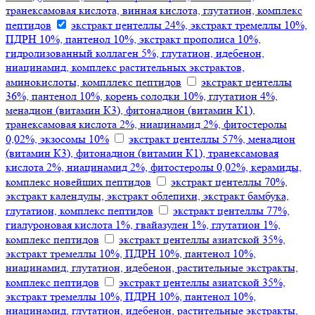
транексамовая кислота, винная кислота, глутатион, комплекс
пептидов
экстракт центеллы 24%, экстракт тремеллы 10%,
ПДРН 10%, пантенол 10%, экстракт прополиса 10%,
гидролизованный коллаген 5%, глутатион, идебенон,
ниацинамид, комплекс растительных экстрактов,
аминокислоты, компллекс пептидов
экстракт центеллы
36%, пантенол 10%, корень солодки 10%, глутатион 4%,
менадион (витамин К3), фитонадион (витамин К1),
транексамовая кислота 2%, ниацинамид 2%, фитостеролы
0,02%, экзосомы 10%
экстракт центеллы 57%, менадион
(витамин К3), фитонадион (витамин К1), транексамовая
кислота 2%, ниацинамид 2%, фитостеролы 0,02%, керамиды,
комплекс новейших пептидов
экстракт центеллы 70%,
экстракт календулы, экстракт облепихи, экстракт бамбука,
глутатион, комплекс пептидов
экстракт центеллы 77%,
гиалуроновая кислота 1%, гвайазулен 1%, глутатион 1%,
комплекс пептидов
экстракт центеллы азиатской 35%,
экстракт тремеллы 10%, ПДРН 10%, пантенол 10%,
ниацинамид, глутатион, идебенон, растительные экстракты,
комплекс пептидов
экстракт центеллы азиатской 35%,
экстракт тремеллы 10%, ПДРН 10%, пантенол 10%,
ниацинамид, глутатион, идебенон, растительные экстракты,