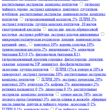
растительные экстракты, комплекс пептидов
гидролат
чайного дерева, экстракт кипариса, пантенол, глутатион,
идебенон, растительные экстракты, аминокислоты, комплекс
пептидов
гидролизованный коллаген 5%, ПДРН 3%,
экстракт центеллы, группа морских пептидов, 10 видов
гиалуроновой кислоты
масло ши, масло абрикосовой
косточки, экстракт ройбуша, экстракт плодов шиповника
микрокристаллическая целлюлоза, папаин, аминокислоты,
кремний, овес.
пантенол 10%, корень солодки 10%,
транексамовая кислота 2%, ниацинамид 2%, менадион
(витамин К3) 0,1%, фитонадион (витамин К1),
гидролизованный протеин горошка, фитостеролы, лецитин,
сквалан, керамиды NP, маннитол, фосфатидилхолин,
экзосомы, группа пептидов
ПДРН (5% в тонере и 10% в
сыворотке), экстракт тремеллы 10%, растительные экстракты,
комплекс пептидов
ПДРН 20%, экстракт тремеллы 20%,
пантенол 20%, центелла 5%, кофеин 5%, ниацинамид 2%,
ретинил пальмитат 0,5%, лимосомы 0,5%, растительные
экстракты, комплекс пептидов
соевое масло 76%, масло
лесного ореха (лещины) 3%, масла оливы и жожоба, эфирные
масла лавнды, пачули и чайного дерева, экзосомы 0,1%,
ПДРН 0,1%, аминокислоты
Сок чайного дерева,