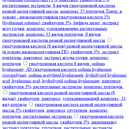
растительные экстракты, 6 видов гиалуроновой кислоты
разной молекулярной массы, комплекс 35 пептидов Тонер: в
основе - низкомолекулярная гиалуроновая кислота 1%
(hyaluronat solution), гвайазулен 3%, бифида лизат, экстракт
ягод годжи, комплекс успокаивающих растительных
экстрактов, комплекс 35 видов пептидов, 6 видов
гиалуроновой кислоты разной молекулярной массы
гиалуроновая кислота (6 видов) разной молекулярной массы
(в основе низкомолекулярная ГК), гвайазулен 3%, экстракт
центеллы, пантенол, экстракт ягоды годжи, комплекс
пептидов
гиалуроновая кислота 6 видов: sodium
hyaluronate, 3D гиалуроновая кислота sodium hyaluronat
crosspolymer, sodium acetylated hyaluronate, hydrolyzed hyaluronic
acid, hyaluronic acid, hydrolyzed sodium hyaluronate, пантенол,
гвайазулен 3%, растительные экстракты, комплекс пептидов.
гиалуроновая кислота разной молекулярной массы (6
видов), гвайазулен, пантенол, успокавиваающий комплекс, 31
вид пептида
гиалуроновая кислота разной молекулярной
массы 3%,гвайазулен, пантенол, глутатион, комплекс
пептидов, растительные экстракты
гиалуроновая кислота
разной молекулярной массы, гвайазулен 3%, ниацинамид,
экстракт центеллы, глутатион, растительные экстракты,