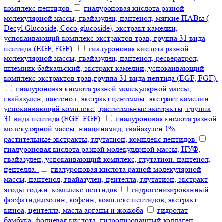
комплекс пептидов
гиалуроновая кислота разной
молекулярной массы, гвайазулен, пантенол, мягкие ПАВы (
Decyl Glucoside, Coco-glucoside), экстракт камелии,
успокаивающий комплекс экстрактов трав, группа 31 вида
пептида (EGF, FGF).
гиалуроновая кислота разной
молекулярной массы, гвайазулен, пантенол, ресвератрол,
шлемник байкальский, экстракт камелии, успокаивающий
комплекс экстрактов трав,группа 31 вида пептида (EGF, FGF).
гиалуроновая кислота разной молекулярной массы,
гвайазулен, пантенол, экстракт центеллы, экстракт камелии,
успокаивающий комплекс , растительные экстракты, группа
31 вида пептида (EGF, FGF).
гиалуроновая кислота разной
молекулярной массы, ниацинамид, гвайазулен 1%,
растительные экстракты, глутатион, комплекс пептидов
гиалуроновая кислота разной молекулярной массы, НУФ,
гвайазулен, успокаивающий комплекс, глутатион. пантенол,
центелла.
гиалуроновая кислота разной молекулярной
массы, пантенол, гвайазулен, центелла, глутатион, экстракт
ягоды годжи, комплекс пептидов
гидрогенизированный
фосфатидилхолин, кофеин, комплекс пептидов, экстракт
киноа, центелла, масла арганы и жожоба
гидролат
бамбука, фолиевая кислота, гидролизованный коллаген,