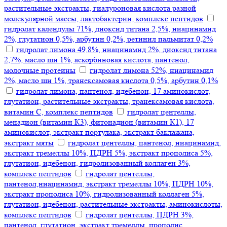
растительные экстракты, гиалуроновая кислота разной
молекулярной массы, лактобактерии, комплекс пептидов
гидролат календулы 71%, диоксид титана 2,5%, ниацинамид
2%, глутатион 0,5%, арбутин 0,2%, ретинил пальмитат 0,2%
гидролат лимона 49,8%, ниацинамид 2%, диоксид титана
2,7%, масло ши 1%, аскорбиновая кислота, пантенол,
молочные протеины
гидролат лимона 52%, ниацинамид
2%, масло ши 1%, транексамовая кислота 0,5%, арбутин 0,1%
гидролат лимона, пантенол, идебенон, 17 аминокислот,
глутатион, растительные экстракты, транексамовая кислота,
витамин С, комплекс пептидов
гидролат центеллы,
менадион (витамин К3), фитонадион (витамин К1), 17
аминокислот, экстракт портулака, экстракт баклажана,
экстракт мяты
гидролат центеллы, пантенол, ниацинамид,
экстракт тремеллы 10%, ПДРН 5%, экстракт прополиса 5%,
глутатион, идебенон, гидролизованный коллаген 3%,
комплекс пептидов
гидролат центеллы,
пантенол,ниацинамид, экстракт тремеллы 10%, ПДРН 10%,
экстракт прополиса 10%, гидролизованный коллаген 5%,
глутатион, идебенон, растительные экстракты, аминокислоты,
комплекс пептидов
гидролат центеллы, ПДРН 3%,
пантенол, глутатион, экстракт тремеллы, прополис,