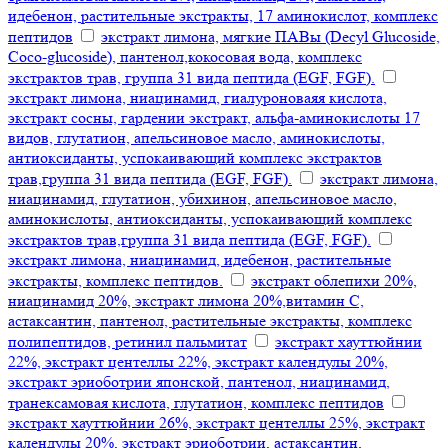
идебенон, растительные экстракты, 17 аминокислот, комплекс
пептидов
экстракт лимона, мягкие ПАВы (Decyl Glucoside,
Coco-glucoside), пантенол,кокосовая вода, комплекс
экстрактов трав, группа 31 вида пептида (EGF, FGF).
экстракт лимона, ниацинамид, гиалуроноваяя кислота,
экстракт сосны, гардении экстракт, альфа-аминокислоты 17
видов, глутатион, апельсиновое масло, аминокислоты,
антиоксиданты, успокаивающий комплекс экстрактов
трав,группа 31 вида пептида (EGF, FGF).
экстракт лимона,
ниацинамид, глутатион, убихинон, апельсиновое масло,
аминокислоты, антиоксиданты, успокаивающий комплекс
экстрактов трав,группа 31 вида пептида (EGF, FGF).
экстракт лимона, ниацинамид, идебенон, растительные
экстракты, комплекс пептидов.
экстракт облепихи 20%,
ниацинамид 20%, экстракт лимона 20%,витамин С,
астаксантин, пантенол, растительные экстракты, комплекс
полипептидов, ретинил пальмитат
экстракт хауттюйнии
22%, экстракт центеллы 22%, экстракт календулы 20%,
экстракт эриоботрии японской, пантенол, ниацинамид,
транексамовая кислота, глутатион, комплекс пептидов
экстракт хауттюйнии 26%, экстракт центеллы 25%, экстракт
календулы 20%, экстракт эриоботрии, астаксантин,