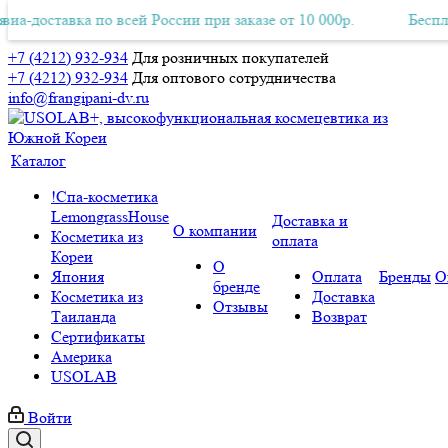
ка по всей России при заказе от 10 000р.
 Авиа-доставка по всей России при заказе от 10 000р.
Бесплатная Авиа
Бес
+7 (4212) 932-934
Для розничных покупателей
+7 (4212) 932-934
Для оптового сотрудничества
info@frangipani-dv.ru
Каталог
!Спа-косметика
LemongrassHouse
Доставка и
О компании
Косметика из
оплата
Кореи
О
Япония
Оплата
Бренды
О
бренде
Косметика из
Доставка
Отзывы
Таиланда
Возврат
Сертификаты
Америка
USOLAB
Войти