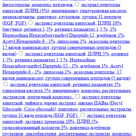
фитостеролы, комплекс пептидов
экстракт центеллы
азиатской, ПДРН (3%), ниацинамид, гиалуроновая кислота,
антиоксиданты, пантенол, глутатион, группа 31 пептида
(EGF, FGF)
экстракт центеллы азиатской, ПДРН 10%,
бакучиол, ретинол 1,5%, ретинил пальмитат 1,5 %, 1%
Heptasodium Hexacarboxymethyl Dipeptide-12, идебенон 1%,
Acetyl Hexapeptide-8 - 1%, липосомы 1%, экзосомы центеллы,
17 видов аминокислот, группа современных пептидов (5
видов)
экстракт центеллы азиатской, ПДРН 5%, ретинол
1,5%, ретинил пальмитат 1,5 %, Heptasodium
Hexacarboxymethyl Dipeptide-12 - 1%, идебенон 1%, Acetyl
Hexapeptide-8 - 1%, липосома 1%, экзосомы центеллы, 17
видов аминокислот, группа современных пептидов (5 видов)
экстракт центеллы азиатской, ретинил пальмитат 5%,
гликолевая кислота 5%, ниацинамид, комплекс растительных
экстрактов, пептидный комплекс.
экстракт центеллы
азиатской, чайного дерева экстракт, мягкие ПАВы (Decyl
Glucoside, Coco-glucoside), пантенол, растительные экстракты,
группа 31 вида пептида (EGF, FGF).
экстракт центеллы
азиатской, экстракт тремеллы 10%, ПДРН 5%,
гидролизованный коллаген 3%, пантенол,идебенон,
глутатион, лактобактерии, растительные экстракты, комплекс