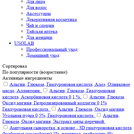
Для лица
Для волос
Аксессуары
Декоративная косметика
Чай и специи
Тайская аптека
Для женщин
USOLAB
Профессиональный уход
Домашний уход
Сортировка
По популярности (возрастание)
Активные ингредиенты
Альгин, Глюкоза, Гиалуроновая кислота, Алоэ, Оливковое
масло, Аллантоин.
Альгин, Глюкоза, Гиалуроновая
кислота, Аскорбиновая кислота 0,1 %.
Альгин, Глюкоза,
Оксид магния, Гидролизированный коллаген 0,1%
Гиалуроновая кислота.
Альгин, Глюкоза, Оксид магния,
Угольная пудра 0,5%, Гиалуроновая кислота.
Альгин,
Глюкоза, Оксид магния, Экстракт мяты перечной.
Ампульная сыворотка: в основе - 3D гиалуроновая кислота
(hyaluronat crosspolymer) 1%, пантенол, гвайазулен 3%,