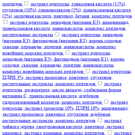
пептидов
экстракт центеллы, гликолевая кислота (15%),
глутатион (10%), глюконолактон (5%), транексамовая кислота
(2%), молочная кислота, пантенол, бетаин, комплекс пептидов
экстракт центеллы, менадион (витамин К3), ниацинамид,
транексамовая кислота, аминокислоты, комплекс пептидов,
растительные экстракты
экстракт центеллы, менадион
(витамин К3), фитонадион (витамин К1), корень солодки,
сквалан, керамиды, лецитин, аминокислоты, комплекс
новейших морских пептидов
экстракт центеллы,
менадион (витамин К3), фитонадион (витамин К1), корень
солодки, сквалан, керамиды, лецитин, аминокислоты,
комплекс новейших морских пептидов
экстракт центеллы,
ПДРН 3%, экстракт прополиса, пантенол, глутатион,
растительные экстракты, комплекс пептидов
экстракт
центеллы, ресвератрол, масло авокадо, стабильная форма
витамина С, транексамовая кислота, идебенон,
гидролизованный коллаген, комплекс пептидов
экстракт
центеллы, экстракт тремеллы 10%, ПДРН 10%, ниацинамид,
экстракт прополиса, пантенол, глутатион, идебенон,
растительные экстракты, комплекс пептидов
экстракт
чайного дерева, гиалуроновая кислота, пантенол, экстракт
кипариса, экстракт ромашки, комплекс пептидов.
экстракт