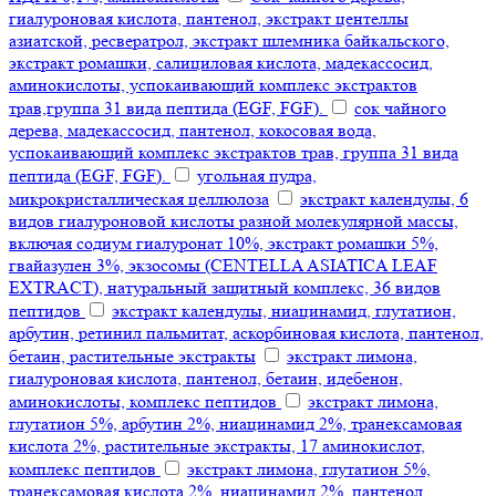
гиалуроновая кислота, пантенол, экстракт центеллы
азиатской, ресвератрол, экстракт шлемника байкальского,
экстракт ромашки, салициловая кислота, мадекассосид,
аминокислоты, успокаивающий комплекс экстрактов
трав,группа 31 вида пептида (EGF, FGF).
сок чайного
дерева, мадекассосид, пантенол, кокосовая вода,
успокаивающий комплекс экстрактов трав, группа 31 вида
пептида (EGF, FGF).
угольная пудра,
микрокристаллическая целлюлоза
экстракт календулы, 6
видов гиалуроновой кислоты разной молекулярной массы,
включая содиум гиалуронат 10%, экстракт ромашки 5%,
гвайазулен 3%, экзосомы (CENTELLA ASIATICA LEAF
EXTRACT), натуральный защитный комплекс, 36 видов
пептидов
экстракт календулы, ниацинамид, глутатион,
арбутин, ретинил пальмитат, аскорбиновая кислота, пантенол,
бетаин, растительные экстракты
экстракт лимона,
гиалуроновая кислота, пантенол, бетаин, идебенон,
аминокислоты, комплекс пептидов
экстракт лимона,
глутатион 5%, арбутин 2%, ниацинамид 2%, транексамовая
кислота 2%, растительные экстракты, 17 аминокислот,
комплекс пептидов
экстракт лимона, глутатион 5%,
транексамовая кислота 2%, ниацинамид 2%, пантенол,