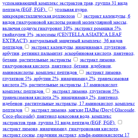
успокаивающий комплекс экстрактов трав, группа 31 вида
пептида (EGF, FGF).
угольная пудра,
микрокристаллическая целлюлоза
экстракт календулы, 6
видов гиалуроновой кислоты разной молекулярной массы,
включая содиум гиалуронат 10%, экстракт ромашки 5%,
гвайазулен 3%, экзосомы (CENTELLA ASIATICA LEAF
EXTRACT), натуральный защитный комплекс, 36 видов
пептидов
экстракт календулы, ниацинамид, глутатион,
арбутин, ретинил пальмитат, аскорбиновая кислота, пантенол,
бетаин, растительные экстракты
экстракт лимона,
гиалуроновая кислота, пантенол, бетаин, идебенон,
аминокислоты, комплекс пептидов
экстракт лимона,
глутатион 5%, арбутин 2%, ниацинамид 2%, транексамовая
кислота 2%, растительные экстракты, 17 аминокислот,
комплекс пептидов
экстракт лимона, глутатион 5%,
транексамовая кислота 2%, ниацинамид 2%, пантенол,
идебенон, растительные экстракты, 17 аминокислот, комплекс
пептидов
экстракт лимона, мягкие ПАВы (Decyl Glucoside,
Coco-glucoside), пантенол,кокосовая вода, комплекс
экстрактов трав, группа 31 вида пептида (EGF, FGF).
экстракт лимона, ниацинамид, гиалуроноваяя кислота,
экстракт сосны, гардении экстракт, альфа-аминокислоты 17