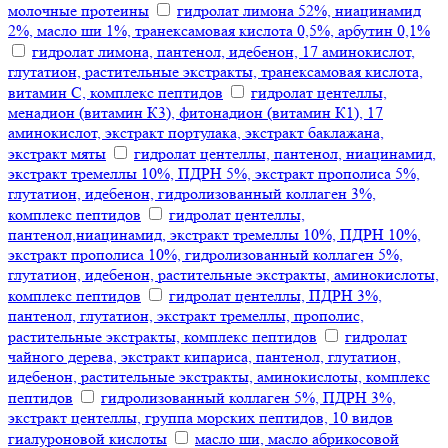
молочные протеины
гидролат лимона 52%, ниацинамид
2%, масло ши 1%, транексамовая кислота 0,5%, арбутин 0,1%
гидролат лимона, пантенол, идебенон, 17 аминокислот,
глутатион, растительные экстракты, транексамовая кислота,
витамин С, комплекс пептидов
гидролат центеллы,
менадион (витамин К3), фитонадион (витамин К1), 17
аминокислот, экстракт портулака, экстракт баклажана,
экстракт мяты
гидролат центеллы, пантенол, ниацинамид,
экстракт тремеллы 10%, ПДРН 5%, экстракт прополиса 5%,
глутатион, идебенон, гидролизованный коллаген 3%,
комплекс пептидов
гидролат центеллы,
пантенол,ниацинамид, экстракт тремеллы 10%, ПДРН 10%,
экстракт прополиса 10%, гидролизованный коллаген 5%,
глутатион, идебенон, растительные экстракты, аминокислоты,
комплекс пептидов
гидролат центеллы, ПДРН 3%,
пантенол, глутатион, экстракт тремеллы, прополис,
растительные экстракты, комплекс пептидов
гидролат
чайного дерева, экстракт кипариса, пантенол, глутатион,
идебенон, растительные экстракты, аминокислоты, комплекс
пептидов
гидролизованный коллаген 5%, ПДРН 3%,
экстракт центеллы, группа морских пептидов, 10 видов
гиалуроновой кислоты
масло ши, масло абрикосовой