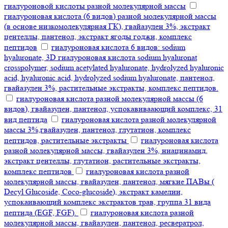
гиалуроновой кислоты разной молекулярной массы
гиалуроновая кислота (6 видов) разной молекулярной массы
(в основе низкомолекулярная ГК), гвайазулен 3%, экстракт
центеллы, пантенол, экстракт ягоды годжи, комплекс
пептидов
гиалуроновая кислота 6 видов: sodium
hyaluronate, 3D гиалуроновая кислота sodium hyaluronat
crosspolymer, sodium acetylated hyaluronate, hydrolyzed hyaluronic
acid, hyaluronic acid, hydrolyzed sodium hyaluronate, пантенол,
гвайазулен 3%, растительные экстракты, комплекс пептидов.
гиалуроновая кислота разной молекулярной массы (6
видов), гвайазулен, пантенол, успокавиваающий комплекс, 31
вид пептида
гиалуроновая кислота разной молекулярной
массы 3%,гвайазулен, пантенол, глутатион, комплекс
пептидов, растительные экстракты
гиалуроновая кислота
разной молекулярной массы, гвайазулен 3%, ниацинамид,
экстракт центеллы, глутатион, растительные экстракты,
комплекс пептидов
гиалуроновая кислота разной
молекулярной массы, гвайазулен, пантенол, мягкие ПАВы (
Decyl Glucoside, Coco-glucoside), экстракт камелии,
успокаивающий комплекс экстрактов трав, группа 31 вида
пептида (EGF, FGF).
гиалуроновая кислота разной
молекулярной массы, гвайазулен, пантенол, ресвератрол,