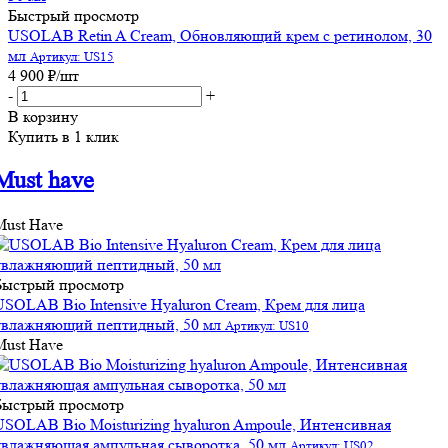
Быстрый просмотр
USOLAB Retin A Cream, Обновляющий крем с ретинолом, 30
мл
Артикул: US15
4 900
₽
/шт
-
+
В корзину
Купить в 1 клик
Must have
Must Have
Быстрый просмотр
USOLAB Bio Intensive Hyaluron Cream, Крем для лица
увлажняющий пептидный, 50 мл
Артикул: US10
Must Have
Быстрый просмотр
USOLAB Bio Moisturizing hyaluron Ampoule, Интенсивная
увлажняющая ампульная сыворотка, 50 мл
Артикул: US02