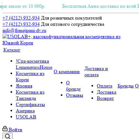
от 10 000р.
ая Авиа-доставка по всей России при заказе от 10 000р.
Бесплатная Авиа-доставка по всей России при 
Б
+7 (4212) 932-934
Для розничных покупателей
+7 (4212) 932-934
Для оптового сотрудничества
info@frangipani-dv.ru
Каталог
!Спа-косметика
LemongrassHouse
Доставка и
О компании
Косметика из
оплата
Кореи
О
Япония
Оплата
Бренды
О
бренде
Косметика из
Доставка
Отзывы
Таиланда
Возврат
Сертификаты
Америка
USOLAB
Войти