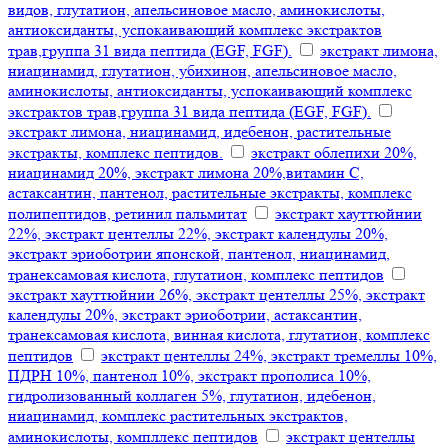
видов, глутатион, апельсиновое масло, аминокислоты,
антиоксиданты, успокаивающий комплекс экстрактов
трав,группа 31 вида пептида (EGF, FGF).
экстракт лимона,
ниацинамид, глутатион, убихинон, апельсиновое масло,
аминокислоты, антиоксиданты, успокаивающий комплекс
экстрактов трав,группа 31 вида пептида (EGF, FGF).
экстракт лимона, ниацинамид, идебенон, растительные
экстракты, комплекс пептидов.
экстракт облепихи 20%,
ниацинамид 20%, экстракт лимона 20%,витамин С,
астаксантин, пантенол, растительные экстракты, комплекс
полипептидов, ретинил пальмитат
экстракт хауттюйнии
22%, экстракт центеллы 22%, экстракт календулы 20%,
экстракт эриоботрии японской, пантенол, ниацинамид,
транексамовая кислота, глутатион, комплекс пептидов
экстракт хауттюйнии 26%, экстракт центеллы 25%, экстракт
календулы 20%, экстракт эриоботрии, астаксантин,
транексамовая кислота, винная кислота, глутатион, комплекс
пептидов
экстракт центеллы 24%, экстракт тремеллы 10%,
ПДРН 10%, пантенол 10%, экстракт прополиса 10%,
гидролизованный коллаген 5%, глутатион, идебенон,
ниацинамид, комплекс растительных экстрактов,
аминокислоты, компллекс пептидов
экстракт центеллы