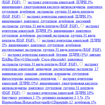
(EGF, FGF).
экстракт центеллы азиатской, ПДРН 3%,
ниацинамид, гиалуроновая кислота,антиоксиданты, пантенол,
глутатион, идебенон, экстракты, группа 31 вида пептида
(EGF, FGF)
экстракт центеллы азиатской, ПДРН 3%,
ниацинамид, пантенол, глутатион, идебенон, растений
экстракты, группа 31 вида пептида (EGF, FGF).
экстракт
центеллы азиатской, ПДРН 3%, ниацинамид, пантенол,
глутатион, идебенон, растений экстракты, группа 31 вида
пептида (EGF, FGF).
экстракт центеллы азиатской, ПДРН
3%, ниацинамид, пантенол, глутатион, идебенон,
растительные экстракты, группа 31 вида пептида (EGF, FGF).
экстракт центеллы азиатской, бетаин, ПДРН (3%), мягкие
ПАВы (Decyl Glucoside, Coco-glucoside), пантенол,
экстракты,группа 31 вида пептида (EGF, FGF).
экстракт
центеллы азиатской, менадион, растительные экстракты, 17
аминокислот, сквалан, лецитин, керамиды, глутатион,
фитостеролы, комплекс пептидов
экстракт центеллы
азиатской, ПДРН (3%), ниацинамид, гиалуроновая кислота,
антиоксиданты, пантенол, глутатион, группа 31 пептида
(EGF, FGF)
экстракт центеллы азиатской, ПДРН 10%,
бакучиол, ретинол 1,5%, ретинил пальмитат 1,5 %, 1%
Heptasodium Hexacarboxymethyl Dipeptide-12, идебенон 1%,