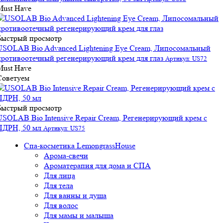
Must Have
Быстрый просмотр
USOLAB Bio Advanced Lightening Eye Cream, Липосомальный
противоотечный регенерирующий крем для глаз
Артикул: US72
Must Have
Советуем
Быстрый просмотр
USOLAB Bio Intensive Repair Cream, Регенерирующий крем с
ПДРН, 50 мл
Артикул: US75
Спа-косметика LemongrassHouse
Арома-свечи
Ароматерапия для дома и СПА
Для лица
Для тела
Для ванны и душа
Для волос
Для мамы и малыша