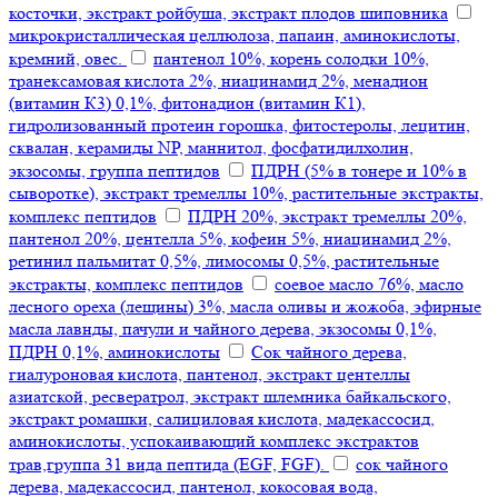
косточки, экстракт ройбуша, экстракт плодов шиповника
микрокристаллическая целлюлоза, папаин, аминокислоты,
кремний, овес.
пантенол 10%, корень солодки 10%,
транексамовая кислота 2%, ниацинамид 2%, менадион
(витамин К3) 0,1%, фитонадион (витамин К1),
гидролизованный протеин горошка, фитостеролы, лецитин,
сквалан, керамиды NP, маннитол, фосфатидилхолин,
экзосомы, группа пептидов
ПДРН (5% в тонере и 10% в
сыворотке), экстракт тремеллы 10%, растительные экстракты,
комплекс пептидов
ПДРН 20%, экстракт тремеллы 20%,
пантенол 20%, центелла 5%, кофеин 5%, ниацинамид 2%,
ретинил пальмитат 0,5%, лимосомы 0,5%, растительные
экстракты, комплекс пептидов
соевое масло 76%, масло
лесного ореха (лещины) 3%, масла оливы и жожоба, эфирные
масла лавнды, пачули и чайного дерева, экзосомы 0,1%,
ПДРН 0,1%, аминокислоты
Сок чайного дерева,
гиалуроновая кислота, пантенол, экстракт центеллы
азиатской, ресвератрол, экстракт шлемника байкальского,
экстракт ромашки, салициловая кислота, мадекассосид,
аминокислоты, успокаивающий комплекс экстрактов
трав,группа 31 вида пептида (EGF, FGF).
сок чайного
дерева, мадекассосид, пантенол, кокосовая вода,