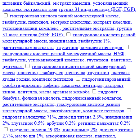
шлемник байкальский, экстракт камелии, успокаивающий
комплекс экстрактов трав,группа 31 вида пептида (EGF, FGF).
гиалуроновая кислота разной молекулярной массы,
гвайазулен, пантенол, экстракт центеллы, экстракт камелии,
успокаивающий комплекс , растительные экстракты, группа
31 вида пептида (EGF, FGF).
гиалуроновая кислота разной
молекулярной массы, ниацинамид, гвайазулен 1%,
растительные экстракты, глутатион, комплекс пептидов
гиалуроновая кислота разной молекулярной массы, НУФ,
гвайазулен, успокаивающий комплекс, глутатион. пантенол,
центелла.
гиалуроновая кислота разной молекулярной
массы, пантенол, гвайазулен, центелла, глутатион, экстракт
ягоды годжи, комплекс пептидов
гидрогенизированный
фосфатидилхолин, кофеин, комплекс пептидов, экстракт
киноа, центелла, масла арганы и жожоба
гидролат
бамбука, фолиевая кислота, гидролизованный коллаген,
растительные экстракты, гиалуроновая кислота разной
молекулярной массы, лактобактерии, комплекс пептидов
гидролат календулы 71%, диоксид титана 2,5%, ниацинамид
2%, глутатион 0,5%, арбутин 0,2%, ретинил пальмитат 0,2%
гидролат лимона 49,8%, ниацинамид 2%, диоксид титана
2,7%, масло ши 1%, аскорбиновая кислота, пантенол,