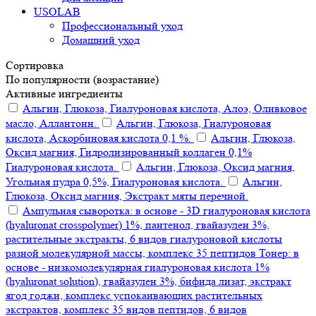
USOLAB
Профессиональный уход
Домашний уход
Сортировка
По популярности (возрастание)
Активные ингредиенты
Альгин, Глюкоза, Гиалуроновая кислота, Алоэ, Оливковое
масло, Аллантоин.
Альгин, Глюкоза, Гиалуроновая
кислота, Аскорбиновая кислота 0,1 %.
Альгин, Глюкоза,
Оксид магния, Гидролизированный коллаген 0,1%
Гиалуроновая кислота.
Альгин, Глюкоза, Оксид магния,
Угольная пудра 0,5%, Гиалуроновая кислота.
Альгин,
Глюкоза, Оксид магния, Экстракт мяты перечной.
Ампульная сыворотка: в основе - 3D гиалуроновая кислота
(hyaluronat crosspolymer) 1%, пантенол, гвайазулен 3%,
растительные экстракты, 6 видов гиалуроновой кислоты
разной молекулярной массы, комплекс 35 пептидов Тонер: в
основе - низкомолекулярная гиалуроновая кислота 1%
(hyaluronat solution), гвайазулен 3%, бифида лизат, экстракт
ягод годжи, комплекс успокаивающих растительных
экстрактов, комплекс 35 видов пептидов, 6 видов