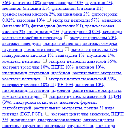
36%, пантенол 10%, корень солодки 10%, глутатион 4%,
менадион (витамин К3), фитонадион (витамин К1),
транексамовая кислота 2%, ниацинамид 2%, фитостеролы
0,02%, экзосомы 10%
экстракт центеллы 57%, менадион
(витамин К3), фитонадион (витамин К1), транексамовая
кислота 2%, ниацинамид 2%, фитостеролы 0,02%, керамиды,
комплекс новейших пептидов
экстракт центеллы 70%,
экстракт календулы, экстракт облепихи, экстракт бамбука,
глутатион, комплекс пептидов
экстракт центеллы 77%,
гиалуроновая кислота 1%, гвайазулен 1%, глутатион 1%,
комплекс пептидов
экстракт центеллы азиатской 35%,
экстракт тремеллы 10%, ПДРН 10%, пантенол 10%,
ниацинамид, глутатион, идебенон, растительные экстракты,
комплекс пептидов
экстракт центеллы азиатской 35%,
экстракт тремеллы 10%, ПДРН 10%, пантенол 10%,
ниацинамид, глутатион, идебенон, растительные экстракты,
комплекс пептидов
экстракт центеллы азиатской, ПДРН
(3%), гиалуроновая кислота, пантенол, фермент
лактобактерий, растительные экстракты, группа 31 вида
пептида (EGF, FGF).
экстракт центеллы азиатской, ПДРН
3%, ниацинамид, гиалуроновая кислота, антиоксиданты,
пантенол, глутатион, экстракты, группа 31 вида пептида