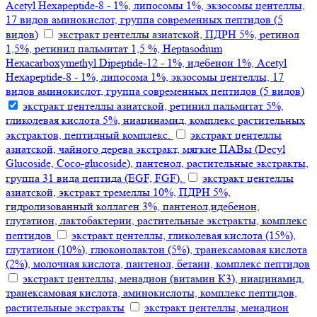
Acetyl Hexapeptide-8 - 1%, липосомы 1%, экзосомы центеллы,
17 видов аминокислот, группа современных пептидов (5
видов)
экстракт центеллы азиатской, ПДРН 5%, ретинол
1,5%, ретинил пальмитат 1,5 %, Heptasodium
Hexacarboxymethyl Dipeptide-12 - 1%, идебенон 1%, Acetyl
Hexapeptide-8 - 1%, липосома 1%, экзосомы центеллы, 17
видов аминокислот, группа современных пептидов (5 видов)
экстракт центеллы азиатской, ретинил пальмитат 5%,
гликолевая кислота 5%, ниацинамид, комплекс растительных
экстрактов, пептидный комплекс.
экстракт центеллы
азиатской, чайного дерева экстракт, мягкие ПАВы (Decyl
Glucoside, Coco-glucoside), пантенол, растительные экстракты,
группа 31 вида пептида (EGF, FGF).
экстракт центеллы
азиатской, экстракт тремеллы 10%, ПДРН 5%,
гидролизованный коллаген 3%, пантенол,идебенон,
глутатион, лактобактерии, растительные экстракты, комплекс
пептидов
экстракт центеллы, гликолевая кислота (15%),
глутатион (10%), глюконолактон (5%), транексамовая кислота
(2%), молочная кислота, пантенол, бетаин, комплекс пептидов
экстракт центеллы, менадион (витамин К3), ниацинамид,
транексамовая кислота, аминокислоты, комплекс пептидов,
растительные экстракты
экстракт центеллы, менадион