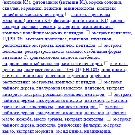
(витамин К3), фитонадион (витамин К1), корень солодки,
сквалан, керамиды, лецитин, аминокислоты, комплекс
новейших морских пептидов
экстракт центеллы,
менадион (витамин К3), фитонадион (витамин К1), корень
солодки, сквалан, керамиды, лецитин, аминокислоты,
комплекс новейших морских пептидов
экстракт центеллы,
ПДРН 3%, экстракт прополиса, пантенол, глутатион,
растительные экстракты, комплекс пептидов
экстракт
центеллы, ресвератрол, масло авокадо, стабильная форма
витамина С, транексамовая кислота, идебенон,
гидролизованный коллаген, комплекс пептидов
экстракт
центеллы, экстракт тремеллы 10%, ПДРН 10%, ниацинамид,
экстракт прополиса, пантенол, глутатион, идебенон,
растительные экстракты, комплекс пептидов
экстракт
чайного дерева, гиалуроновая кислота, пантенол, экстракт
кипариса, экстракт ромашки, комплекс пептидов.
экстракт
чайного дерева, гиалуроновая кислота, пантенол, глутатион,
растительные экстракты, комплекс пептидов.
экстракт
чайного дерева, гиалуроновая кислота, пантенол, идебенон,
масло жожоба, масло арганы, экстракт центеллы.
экстракт
чайного дерева, центелла, физические фильтры, экстракт
какао, экстракт моринги, оксид цинка, ниацинамид,