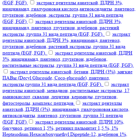
(EGF, FGF).
экстракт центеллы азиатской, ПДРН 3%,
ниацинамид, гиалуроновая кислота,антиоксиданты, пантенол,
глутатион, идебенон, экстракты, группа 31 вида пептида
(EGF, FGF)
экстракт центеллы азиатской, ПДРН 3%,
ниацинамид, пантенол, глутатион, идебенон, растений
экстракты, группа 31 вида пептида (EGF, FGF).
экстракт
центеллы азиатской, ПДРН 3%, ниацинамид, пантенол,
глутатион, идебенон, растений экстракты, группа 31 вида
пептида (EGF, FGF).
экстракт центеллы азиатской, ПДРН
3%, ниацинамид, пантенол, глутатион, идебенон,
растительные экстракты, группа 31 вида пептида (EGF, FGF).
экстракт центеллы азиатской, бетаин, ПДРН (3%), мягкие
ПАВы (Decyl Glucoside, Coco-glucoside), пантенол,
экстракты,группа 31 вида пептида (EGF, FGF).
экстракт
центеллы азиатской, менадион, растительные экстракты, 17
аминокислот, сквалан, лецитин, керамиды, глутатион,
фитостеролы, комплекс пептидов
экстракт центеллы
азиатской, ПДРН (3%), ниацинамид, гиалуроновая кислота,
антиоксиданты, пантенол, глутатион, группа 31 пептида
(EGF, FGF)
экстракт центеллы азиатской, ПДРН 10%,
бакучиол, ретинол 1,5%, ретинил пальмитат 1,5 %, 1%
Heptasodium Hexacarboxymethyl Dipeptide-12, идебенон 1%,