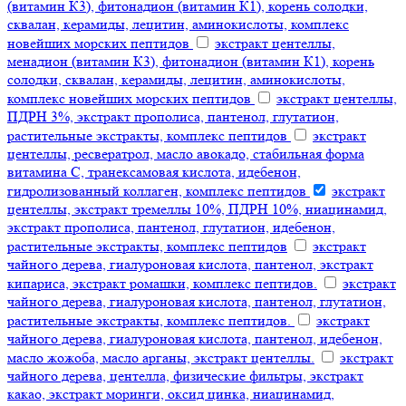
(витамин К3), фитонадион (витамин К1), корень солодки,
сквалан, керамиды, лецитин, аминокислоты, комплекс
новейших морских пептидов
экстракт центеллы,
менадион (витамин К3), фитонадион (витамин К1), корень
солодки, сквалан, керамиды, лецитин, аминокислоты,
комплекс новейших морских пептидов
экстракт центеллы,
ПДРН 3%, экстракт прополиса, пантенол, глутатион,
растительные экстракты, комплекс пептидов
экстракт
центеллы, ресвератрол, масло авокадо, стабильная форма
витамина С, транексамовая кислота, идебенон,
гидролизованный коллаген, комплекс пептидов
экстракт
центеллы, экстракт тремеллы 10%, ПДРН 10%, ниацинамид,
экстракт прополиса, пантенол, глутатион, идебенон,
растительные экстракты, комплекс пептидов
экстракт
чайного дерева, гиалуроновая кислота, пантенол, экстракт
кипариса, экстракт ромашки, комплекс пептидов.
экстракт
чайного дерева, гиалуроновая кислота, пантенол, глутатион,
растительные экстракты, комплекс пептидов.
экстракт
чайного дерева, гиалуроновая кислота, пантенол, идебенон,
масло жожоба, масло арганы, экстракт центеллы.
экстракт
чайного дерева, центелла, физические фильтры, экстракт
какао, экстракт моринги, оксид цинка, ниацинамид,