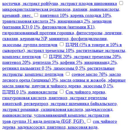
косточки, экстракт ройбуша, экстракт плодов шиповника
микрокристаллическая целлюлоза, папаин, аминокислоты,
кремний, овес.
пантенол 10%, корень солодки 10%,
транексамовая кислота 2%, ниацинамид 2%, менадион
(витамин К3) 0,1%, фитонадион (витамин К1),
гидролизованный протеин горошка, фитостеролы, лецитин,
сквалан, керамиды NP, маннитол, фосфатидилхолин,
экзосомы, группа пептидов
ПДРН (5% в тонере и 10% в
сыворотке), экстракт тремеллы 10%, растительные экстракты,
комплекс пептидов
ПДРН 20%, экстракт тремеллы 20%,
пантенол 20%, центелла 5%, кофеин 5%, ниацинамид 2%,
ретинил пальмитат 0,5%, лимосомы 0,5%, растительные
экстракты, комплекс пептидов
соевое масло 76%, масло
лесного ореха (лещины) 3%, масла оливы и жожоба, эфирные
масла лавнды, пачули и чайного дерева, экзосомы 0,1%,
ПДРН 0,1%, аминокислоты
Сок чайного дерева,
гиалуроновая кислота, пантенол, экстракт центеллы
азиатской, ресвератрол, экстракт шлемника байкальского,
экстракт ромашки, салициловая кислота, мадекассосид,
аминокислоты, успокаивающий комплекс экстрактов
трав,группа 31 вида пептида (EGF, FGF).
сок чайного
дерева, мадекассосид, пантенол, кокосовая вода,