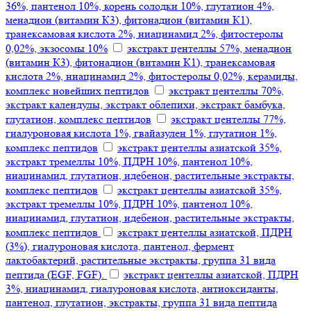
36%, пантенол 10%, корень солодки 10%, глутатион 4%,
менадион (витамин К3), фитонадион (витамин К1),
транексамовая кислота 2%, ниацинамид 2%, фитостеролы
0,02%, экзосомы 10%
экстракт центеллы 57%, менадион
(витамин К3), фитонадион (витамин К1), транексамовая
кислота 2%, ниацинамид 2%, фитостеролы 0,02%, керамиды,
комплекс новейших пептидов
экстракт центеллы 70%,
экстракт календулы, экстракт облепихи, экстракт бамбука,
глутатион, комплекс пептидов
экстракт центеллы 77%,
гиалуроновая кислота 1%, гвайазулен 1%, глутатион 1%,
комплекс пептидов
экстракт центеллы азиатской 35%,
экстракт тремеллы 10%, ПДРН 10%, пантенол 10%,
ниацинамид, глутатион, идебенон, растительные экстракты,
комплекс пептидов
экстракт центеллы азиатской 35%,
экстракт тремеллы 10%, ПДРН 10%, пантенол 10%,
ниацинамид, глутатион, идебенон, растительные экстракты,
комплекс пептидов
экстракт центеллы азиатской, ПДРН
(3%), гиалуроновая кислота, пантенол, фермент
лактобактерий, растительные экстракты, группа 31 вида
пептида (EGF, FGF).
экстракт центеллы азиатской, ПДРН
3%, ниацинамид, гиалуроновая кислота, антиоксиданты,
пантенол, глутатион, экстракты, группа 31 вида пептида