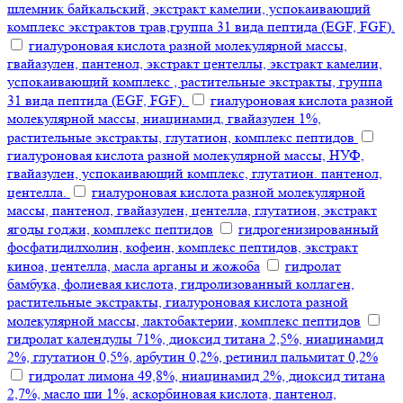
шлемник байкальский, экстракт камелии, успокаивающий
комплекс экстрактов трав,группа 31 вида пептида (EGF, FGF).
гиалуроновая кислота разной молекулярной массы,
гвайазулен, пантенол, экстракт центеллы, экстракт камелии,
успокаивающий комплекс , растительные экстракты, группа
31 вида пептида (EGF, FGF).
гиалуроновая кислота разной
молекулярной массы, ниацинамид, гвайазулен 1%,
растительные экстракты, глутатион, комплекс пептидов
гиалуроновая кислота разной молекулярной массы, НУФ,
гвайазулен, успокаивающий комплекс, глутатион. пантенол,
центелла.
гиалуроновая кислота разной молекулярной
массы, пантенол, гвайазулен, центелла, глутатион, экстракт
ягоды годжи, комплекс пептидов
гидрогенизированный
фосфатидилхолин, кофеин, комплекс пептидов, экстракт
киноа, центелла, масла арганы и жожоба
гидролат
бамбука, фолиевая кислота, гидролизованный коллаген,
растительные экстракты, гиалуроновая кислота разной
молекулярной массы, лактобактерии, комплекс пептидов
гидролат календулы 71%, диоксид титана 2,5%, ниацинамид
2%, глутатион 0,5%, арбутин 0,2%, ретинил пальмитат 0,2%
гидролат лимона 49,8%, ниацинамид 2%, диоксид титана
2,7%, масло ши 1%, аскорбиновая кислота, пантенол,