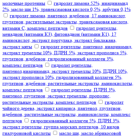
молочные протеины
гидролат лимона 52%, ниацинамид
2%, масло ши 1%, транексамовая кислота 0,5%, арбутин 0,1%
гидролат лимона, пантенол, идебенон, 17 аминокислот,
глутатион, растительные экстракты, транексамовая кислота,
витамин С, комплекс пептидов
гидролат центеллы,
менадион (витамин К3), фитонадион (витамин К1), 17
аминокислот, экстракт портулака, экстракт баклажана,
экстракт мяты
гидролат центеллы, пантенол, ниацинамид,
экстракт тремеллы 10%, ПДРН 5%, экстракт прополиса 5%,
глутатион, идебенон, гидролизованный коллаген 3%,
комплекс пептидов
гидролат центеллы,
пантенол,ниацинамид, экстракт тремеллы 10%, ПДРН 10%,
экстракт прополиса 10%, гидролизованный коллаген 5%,
глутатион, идебенон, растительные экстракты, аминокислоты,
комплекс пептидов
гидролат центеллы, ПДРН 3%,
пантенол, глутатион, экстракт тремеллы, прополис,
растительные экстракты, комплекс пептидов
гидролат
чайного дерева, экстракт кипариса, пантенол, глутатион,
идебенон, растительные экстракты, аминокислоты, комплекс
пептидов
гидролизованный коллаген 5%, ПДРН 3%,
экстракт центеллы, группа морских пептидов, 10 видов
гиалуроновой кислоты
масло ши, масло абрикосовой