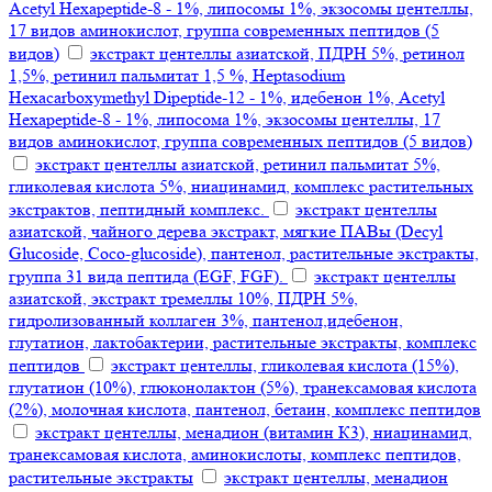
Acetyl Hexapeptide-8 - 1%, липосомы 1%, экзосомы центеллы,
17 видов аминокислот, группа современных пептидов (5
видов)
экстракт центеллы азиатской, ПДРН 5%, ретинол
1,5%, ретинил пальмитат 1,5 %, Heptasodium
Hexacarboxymethyl Dipeptide-12 - 1%, идебенон 1%, Acetyl
Hexapeptide-8 - 1%, липосома 1%, экзосомы центеллы, 17
видов аминокислот, группа современных пептидов (5 видов)
экстракт центеллы азиатской, ретинил пальмитат 5%,
гликолевая кислота 5%, ниацинамид, комплекс растительных
экстрактов, пептидный комплекс.
экстракт центеллы
азиатской, чайного дерева экстракт, мягкие ПАВы (Decyl
Glucoside, Coco-glucoside), пантенол, растительные экстракты,
группа 31 вида пептида (EGF, FGF).
экстракт центеллы
азиатской, экстракт тремеллы 10%, ПДРН 5%,
гидролизованный коллаген 3%, пантенол,идебенон,
глутатион, лактобактерии, растительные экстракты, комплекс
пептидов
экстракт центеллы, гликолевая кислота (15%),
глутатион (10%), глюконолактон (5%), транексамовая кислота
(2%), молочная кислота, пантенол, бетаин, комплекс пептидов
экстракт центеллы, менадион (витамин К3), ниацинамид,
транексамовая кислота, аминокислоты, комплекс пептидов,
растительные экстракты
экстракт центеллы, менадион