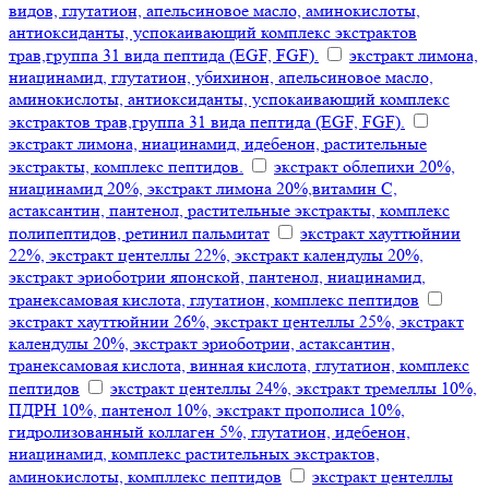
видов, глутатион, апельсиновое масло, аминокислоты,
антиоксиданты, успокаивающий комплекс экстрактов
трав,группа 31 вида пептида (EGF, FGF).
экстракт лимона,
ниацинамид, глутатион, убихинон, апельсиновое масло,
аминокислоты, антиоксиданты, успокаивающий комплекс
экстрактов трав,группа 31 вида пептида (EGF, FGF).
экстракт лимона, ниацинамид, идебенон, растительные
экстракты, комплекс пептидов.
экстракт облепихи 20%,
ниацинамид 20%, экстракт лимона 20%,витамин С,
астаксантин, пантенол, растительные экстракты, комплекс
полипептидов, ретинил пальмитат
экстракт хауттюйнии
22%, экстракт центеллы 22%, экстракт календулы 20%,
экстракт эриоботрии японской, пантенол, ниацинамид,
транексамовая кислота, глутатион, комплекс пептидов
экстракт хауттюйнии 26%, экстракт центеллы 25%, экстракт
календулы 20%, экстракт эриоботрии, астаксантин,
транексамовая кислота, винная кислота, глутатион, комплекс
пептидов
экстракт центеллы 24%, экстракт тремеллы 10%,
ПДРН 10%, пантенол 10%, экстракт прополиса 10%,
гидролизованный коллаген 5%, глутатион, идебенон,
ниацинамид, комплекс растительных экстрактов,
аминокислоты, компллекс пептидов
экстракт центеллы