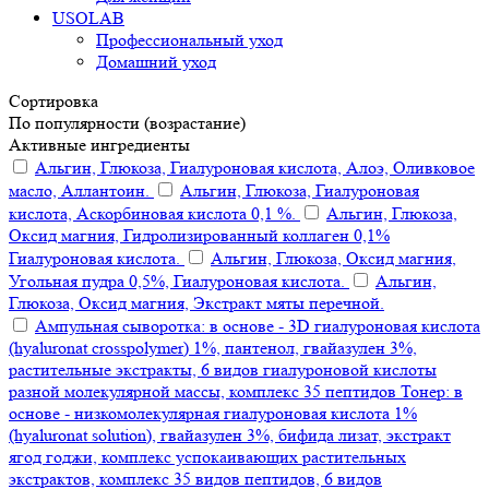
USOLAB
Профессиональный уход
Домашний уход
Сортировка
По популярности (возрастание)
Активные ингредиенты
Альгин, Глюкоза, Гиалуроновая кислота, Алоэ, Оливковое
масло, Аллантоин.
Альгин, Глюкоза, Гиалуроновая
кислота, Аскорбиновая кислота 0,1 %.
Альгин, Глюкоза,
Оксид магния, Гидролизированный коллаген 0,1%
Гиалуроновая кислота.
Альгин, Глюкоза, Оксид магния,
Угольная пудра 0,5%, Гиалуроновая кислота.
Альгин,
Глюкоза, Оксид магния, Экстракт мяты перечной.
Ампульная сыворотка: в основе - 3D гиалуроновая кислота
(hyaluronat crosspolymer) 1%, пантенол, гвайазулен 3%,
растительные экстракты, 6 видов гиалуроновой кислоты
разной молекулярной массы, комплекс 35 пептидов Тонер: в
основе - низкомолекулярная гиалуроновая кислота 1%
(hyaluronat solution), гвайазулен 3%, бифида лизат, экстракт
ягод годжи, комплекс успокаивающих растительных
экстрактов, комплекс 35 видов пептидов, 6 видов