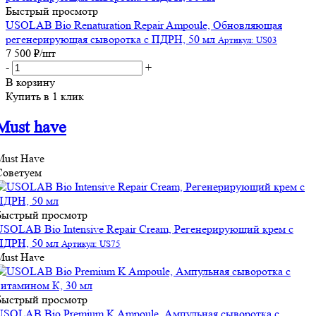
Быстрый просмотр
USOLAB Bio Renaturation Repair Ampoule, Обновляющая
регенерирующая сыворотка с ПДРН, 50 мл
Артикул: US03
7 500
₽
/шт
-
+
В корзину
Купить в 1 клик
Must have
Must Have
Советуем
Быстрый просмотр
USOLAB Bio Intensive Repair Cream, Регенерирующий крем с
ПДРН, 50 мл
Артикул: US75
Must Have
Быстрый просмотр
USOLAB Bio Premium K Ampoule, Ампульная сыворотка с