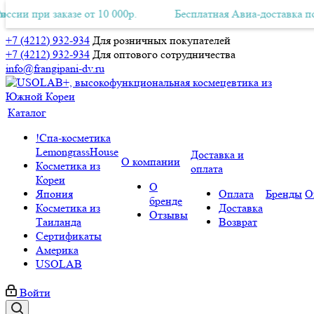
заказе от 10 000р.
ая Авиа-доставка по всей России при заказе от 10 000р.
Бесплатная Авиа-доставка по всей Росс
Б
+7 (4212) 932-934
Для розничных покупателей
+7 (4212) 932-934
Для оптового сотрудничества
info@frangipani-dv.ru
Каталог
!Спа-косметика
LemongrassHouse
Доставка и
О компании
Косметика из
оплата
Кореи
О
Япония
Оплата
Бренды
О
бренде
Косметика из
Доставка
Отзывы
Таиланда
Возврат
Сертификаты
Америка
USOLAB
Войти