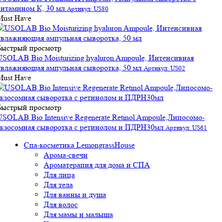
витамином К, 30 мл
Артикул: US80
Must Have
Быстрый просмотр
USOLAB Bio Moisturizing hyaluron Ampoule, Интенсивная
увлажняющая ампульная сыворотка, 50 мл
Артикул: US02
Must Have
Быстрый просмотр
USOLAB Bio Intensive Regenerate Retinol Ampoule,Липосомо-
экзосомная сыворотка с ретинолом и ПДРН30мл
Артикул: US61
Спа-косметика LemongrassHouse
Арома-свечи
Ароматерапия для дома и СПА
Для лица
Для тела
Для ванны и душа
Для волос
Для мамы и малыша