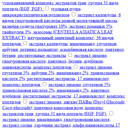
успокаивающий комплекс экстрактов трав, группа 31 вида
пептида (EGF, FGF).
угольная пудра,
микрокристаллическая целлюлоза
экстракт календулы, 6
видов гиалуроновой кислоты разной молекулярной массы,
включая содиум гиалуронат 10%, экстракт ромашки 5%,
гвайазулен 3%, экзосомы (CENTELLA ASIATICA LEAF
EXTRACT), натуральный защитный комплекс, 36 видов
пептидов
экстракт календулы, ниацинамид, глутатион,
арбутин, ретинил пальмитат, аскорбиновая кислота, пантенол,
бетаин, растительные экстракты
экстракт лимона,
гиалуроновая кислота, пантенол, бетаин, идебенон,
аминокислоты, комплекс пептидов
экстракт лимона,
глутатион 5%, арбутин 2%, ниацинамид 2%, транексамовая
кислота 2%, растительные экстракты, 17 аминокислот,
комплекс пептидов
экстракт лимона, глутатион 5%,
транексамовая кислота 2%, ниацинамид 2%, пантенол,
идебенон, растительные экстракты, 17 аминокислот, комплекс
пептидов
экстракт лимона, мягкие ПАВы (Decyl Glucoside,
Coco-glucoside), пантенол,кокосовая вода, комплекс
экстрактов трав, группа 31 вида пептида (EGF, FGF).
экстракт лимона, ниацинамид, гиалуроноваяя кислота,
экстракт сосны, гардении экстракт, альфа-аминокислоты 17