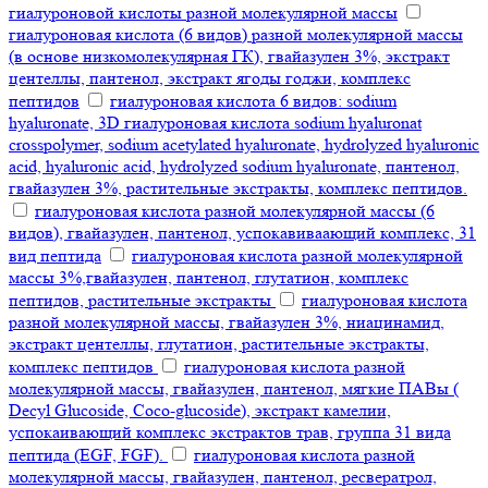
гиалуроновой кислоты разной молекулярной массы
гиалуроновая кислота (6 видов) разной молекулярной массы
(в основе низкомолекулярная ГК), гвайазулен 3%, экстракт
центеллы, пантенол, экстракт ягоды годжи, комплекс
пептидов
гиалуроновая кислота 6 видов: sodium
hyaluronate, 3D гиалуроновая кислота sodium hyaluronat
crosspolymer, sodium acetylated hyaluronate, hydrolyzed hyaluronic
acid, hyaluronic acid, hydrolyzed sodium hyaluronate, пантенол,
гвайазулен 3%, растительные экстракты, комплекс пептидов.
гиалуроновая кислота разной молекулярной массы (6
видов), гвайазулен, пантенол, успокавиваающий комплекс, 31
вид пептида
гиалуроновая кислота разной молекулярной
массы 3%,гвайазулен, пантенол, глутатион, комплекс
пептидов, растительные экстракты
гиалуроновая кислота
разной молекулярной массы, гвайазулен 3%, ниацинамид,
экстракт центеллы, глутатион, растительные экстракты,
комплекс пептидов
гиалуроновая кислота разной
молекулярной массы, гвайазулен, пантенол, мягкие ПАВы (
Decyl Glucoside, Coco-glucoside), экстракт камелии,
успокаивающий комплекс экстрактов трав, группа 31 вида
пептида (EGF, FGF).
гиалуроновая кислота разной
молекулярной массы, гвайазулен, пантенол, ресвератрол,