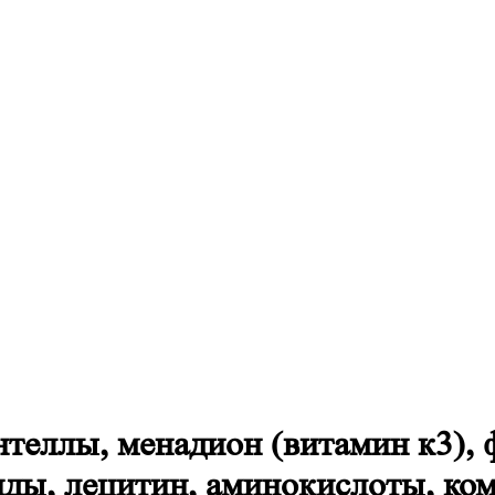
теллы, менадион (витамин к3), 
миды, лецитин, аминокислоты, к