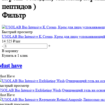
пептидов )
Фильтр
Быстрый просмотр
USOLAB Bio Intensive K Cream, Крем для лица успокаивающий
14 525
₽
/шт
-
+
В корзину
Купить в 1 клик
Must have
Must Have
Быстрый просмотр
USOLAB Bio Intensive Exfoliating Wash,Очищающий гель на осн
Must Have
Быстрый просмотр