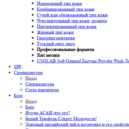
Нормальный тип кожи
Комбинированный тип кожи
Сухой или обезвоженный тип кожи
Чувствительный тип кожи, розацеа
Пигментированный тип кожи
Жирный тип кожи
Гиперпигментация
Тусклый цвет лица
Профессиональные форматы
Хит месяца
USOLAB Soft Oatmeal Enzyme Powder Wash,Дел
SPF
Специалистам
Назад
Специалистам
Стать партнером
Блог
Назад
Блог
Ягоды АСАИ-что это?
Белый Трюфель-Секрет Молодости!
Элитный английский чай в косметике и его свойств