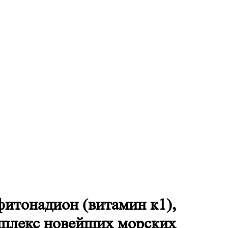
фитонадион (витамин к1),
омплекс новейших морских