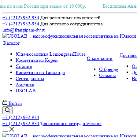
й России при заказе от 10 000р.
ная Авиа-доставка по всей России при заказе от 10 000р.
Бесплатная Авиа-доставка
+7 (4212) 932-934
Для розничных покупателей
+7 (4212) 932-934
Для оптового сотрудничества
info@frangipani-dv.ru
Каталог
!Спа-косметика LemongrassHouse
Доставк
О компании
Косметика из Кореи
Япония
Оп
О бренде
Косметика из Таиланда
До
Отзывы
Сертификаты
Во
Америка
USOLAB
Войти
+7 (4212) 932-934
+7 (4212) 932-934
Для оптового сотрудничества