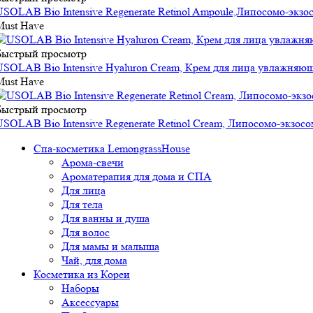
USOLAB Bio Intensive Regenerate Retinol Ampoule,Липосомо-экз
Must Have
Быстрый просмотр
USOLAB Bio Intensive Hyaluron Cream, Крем для лица увлажняю
Must Have
Быстрый просмотр
USOLAB Bio Intensive Regenerate Retinol Cream, Липосомо-экзо
Спа-косметика LemongrassHouse
Арома-свечи
Ароматерапия для дома и СПА
Для лица
Для тела
Для ванны и душа
Для волос
Для мамы и малыша
Чай, для дома
Косметика из Кореи
Наборы
Аксессуары