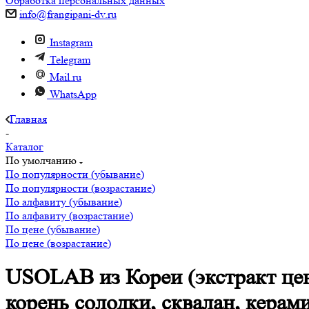
Обработка персональных данных
info@frangipani-dv.ru
Instagram
Telegram
Mail.ru
WhatsApp
Главная
-
Каталог
По умолчанию
По популярности (убывание)
По популярности (возрастание)
По алфавиту (убывание)
По алфавиту (возрастание)
По цене (убывание)
По цене (возрастание)
USOLAB из Кореи (экстракт цен
корень солодки, сквалан, кера