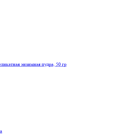
икатная энзимная пудра, 50 гр
а