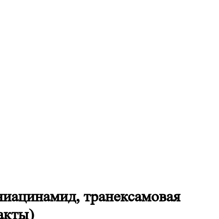
ниацинамид, транексамовая
акты)