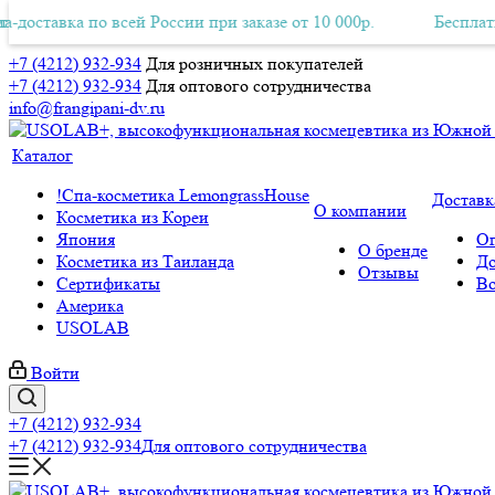
вка по всей России при заказе от 10 000р.
тная Авиа-доставка по всей России при заказе от 10 000р.
Бесплатная Ави
+7 (4212) 932-934
Для розничных покупателей
+7 (4212) 932-934
Для оптового сотрудничества
info@frangipani-dv.ru
Каталог
!Спа-косметика LemongrassHouse
Доставк
О компании
Косметика из Кореи
Япония
Оп
О бренде
Косметика из Таиланда
До
Отзывы
Сертификаты
Во
Америка
USOLAB
Войти
+7 (4212) 932-934
+7 (4212) 932-934
Для оптового сотрудничества