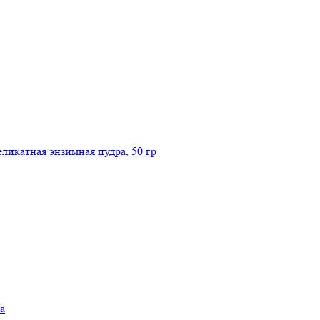
икатная энзимная пудра, 50 гр
а