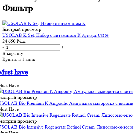
Фильтр
Быстрый просмотр
USOLAB K Set, Набор с витамином К
Артикул: US103
24 650
₽
/шт
-
+
В корзину
Купить в 1 клик
Must have
Must Have
Быстрый просмотр
USOLAB Bio Premium K Ampoule, Ампульная сыворотка с витами
Must Have
Быстрый просмотр
USOLAB Bio Intensive Regenerate Retinol Cream, Липосомо-экзо
Must Have