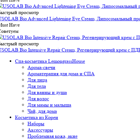
Быстрый просмотр
USOLAB Bio Advanced Lightening Eye Cream, Липосомальный пр
Must Have
Советуем
Быстрый просмотр
USOLAB Bio Intensive Repair Cream, Регенерирующий крем с ПД
Спа-косметика LemongrassHouse
Арома-свечи
Ароматерапия для дома и СПА
Для лица
Для тела
Для ванны и душа
Для волос
Для мамы и малыша
Чай, для дома
Косметика из Кореи
Наборы
Аксессуары
Проблемная кожа, акне