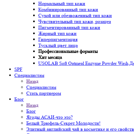
Нормальный тип кожи
Комбинированный тип кожи
Сухой или обезвоженный тип кожи
Чувствительный тип кожи, розацеа
Пигментированный тип кожи
Жирный тип кожи
Гиперпигментация
Тусклый цвет лица
Профессиональные форматы
Хит месяца
USOLAB Soft Oatmeal Enzyme Powder Wash,Дел
SPF
Специалистам
Назад
Специалистам
Стать партнером
Блог
Назад
Блог
Ягоды АСАИ-что это?
Белый Трюфель-Секрет Молодости!
Элитный английский чай в косметике и его свойств