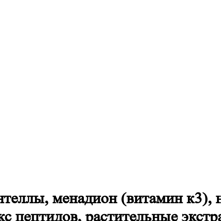
теллы, менадион (витамин к3), 
кс пептидов, растительные экстр