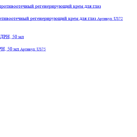
отивоотечный регенерирующий крем для глаз
Артикул: US72
РН, 50 мл
Артикул: US75