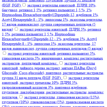
антиоксиданты, пантенол, глутатион, группа 31 пептида
(EGF, FGF)
экстракт центеллы азиатской, ПДРН 10%,
бакучиол, ретинол 1,5%, ретинил пальмитат 1,5 %, 1%
Heptasodium Hexacarboxymethyl Dipeptide-12, идебенон 1%,
Acetyl Hexapeptide-8 - 1%, липосомы 1%, экзосомы центеллы,
17 видов аминокислот, группа современных пептидов (5
видов)
экстракт центеллы азиатской, ПДРН 5%, ретинол
1,5%, ретинил пальмитат 1,5 %, Heptasodium
Hexacarboxymethyl Dipeptide-12 - 1%, идебенон 1%, Acetyl
Hexapeptide-8 - 1%, липосома 1%, экзосомы центеллы, 17
видов аминокислот, группа современных пептидов (5 видов)
экстракт центеллы азиатской, ретинил пальмитат 5%,
гликолевая кислота 5%, ниацинамид, комплекс растительных
экстрактов, пептидный комплекс.
экстракт центеллы
азиатской, чайного дерева экстракт, мягкие ПАВы (Decyl
Glucoside, Coco-glucoside), пантенол, растительные экстракты,
группа 31 вида пептида (EGF, FGF).
экстракт центеллы
азиатской, экстракт тремеллы 10%, ПДРН 5%,
гидролизованный коллаген 3%, пантенол,идебенон,
глутатион, лактобактерии, растительные экстракты, комплекс
пептидов
экстракт центеллы, гликолевая кислота (15%),
глутатион (10%), глюконолактон (5%), транексамовая кислота
(2%), молочная кислота, пантенол, бетаин, комплекс пептидов