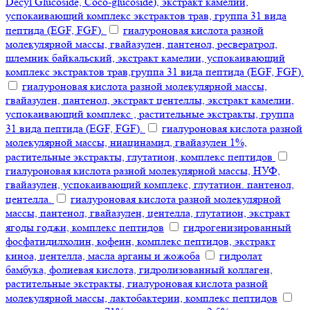
Decyl Glucoside, Coco-glucoside), экстракт камелии,
успокаивающий комплекс экстрактов трав, группа 31 вида
пептида (EGF, FGF).
гиалуроновая кислота разной
молекулярной массы, гвайазулен, пантенол, ресвератрол,
шлемник байкальский, экстракт камелии, успокаивающий
комплекс экстрактов трав,группа 31 вида пептида (EGF, FGF).
гиалуроновая кислота разной молекулярной массы,
гвайазулен, пантенол, экстракт центеллы, экстракт камелии,
успокаивающий комплекс , растительные экстракты, группа
31 вида пептида (EGF, FGF).
гиалуроновая кислота разной
молекулярной массы, ниацинамид, гвайазулен 1%,
растительные экстракты, глутатион, комплекс пептидов
гиалуроновая кислота разной молекулярной массы, НУФ,
гвайазулен, успокаивающий комплекс, глутатион. пантенол,
центелла.
гиалуроновая кислота разной молекулярной
массы, пантенол, гвайазулен, центелла, глутатион, экстракт
ягоды годжи, комплекс пептидов
гидрогенизированный
фосфатидилхолин, кофеин, комплекс пептидов, экстракт
киноа, центелла, масла арганы и жожоба
гидролат
бамбука, фолиевая кислота, гидролизованный коллаген,
растительные экстракты, гиалуроновая кислота разной
молекулярной массы, лактобактерии, комплекс пептидов