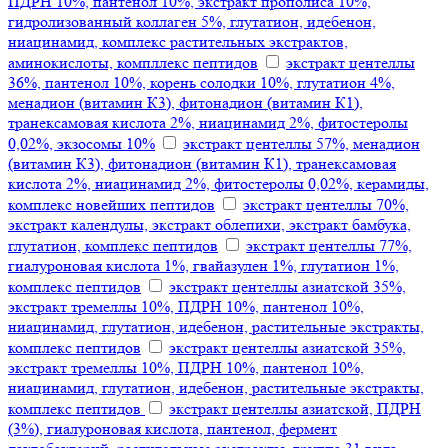
ПДРН 10%, пантенол 10%, экстракт прополиса 10%,
гидролизованный коллаген 5%, глутатион, идебенон,
ниацинамид, комплекс растительных экстрактов,
аминокислоты, компллекс пептидов
экстракт центеллы
36%, пантенол 10%, корень солодки 10%, глутатион 4%,
менадион (витамин К3), фитонадион (витамин К1),
транексамовая кислота 2%, ниацинамид 2%, фитостеролы
0,02%, экзосомы 10%
экстракт центеллы 57%, менадион
(витамин К3), фитонадион (витамин К1), транексамовая
кислота 2%, ниацинамид 2%, фитостеролы 0,02%, керамиды,
комплекс новейших пептидов
экстракт центеллы 70%,
экстракт календулы, экстракт облепихи, экстракт бамбука,
глутатион, комплекс пептидов
экстракт центеллы 77%,
гиалуроновая кислота 1%, гвайазулен 1%, глутатион 1%,
комплекс пептидов
экстракт центеллы азиатской 35%,
экстракт тремеллы 10%, ПДРН 10%, пантенол 10%,
ниацинамид, глутатион, идебенон, растительные экстракты,
комплекс пептидов
экстракт центеллы азиатской 35%,
экстракт тремеллы 10%, ПДРН 10%, пантенол 10%,
ниацинамид, глутатион, идебенон, растительные экстракты,
комплекс пептидов
экстракт центеллы азиатской, ПДРН
(3%), гиалуроновая кислота, пантенол, фермент