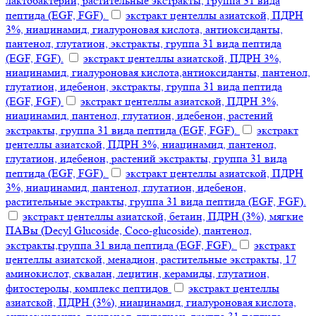
лактобактерий, растительные экстракты, группа 31 вида
пептида (EGF, FGF).
экстракт центеллы азиатской, ПДРН
3%, ниацинамид, гиалуроновая кислота, антиоксиданты,
пантенол, глутатион, экстракты, группа 31 вида пептида
(EGF, FGF).
экстракт центеллы азиатской, ПДРН 3%,
ниацинамид, гиалуроновая кислота,антиоксиданты, пантенол,
глутатион, идебенон, экстракты, группа 31 вида пептида
(EGF, FGF)
экстракт центеллы азиатской, ПДРН 3%,
ниацинамид, пантенол, глутатион, идебенон, растений
экстракты, группа 31 вида пептида (EGF, FGF).
экстракт
центеллы азиатской, ПДРН 3%, ниацинамид, пантенол,
глутатион, идебенон, растений экстракты, группа 31 вида
пептида (EGF, FGF).
экстракт центеллы азиатской, ПДРН
3%, ниацинамид, пантенол, глутатион, идебенон,
растительные экстракты, группа 31 вида пептида (EGF, FGF).
экстракт центеллы азиатской, бетаин, ПДРН (3%), мягкие
ПАВы (Decyl Glucoside, Coco-glucoside), пантенол,
экстракты,группа 31 вида пептида (EGF, FGF).
экстракт
центеллы азиатской, менадион, растительные экстракты, 17
аминокислот, сквалан, лецитин, керамиды, глутатион,
фитостеролы, комплекс пептидов
экстракт центеллы
азиатской, ПДРН (3%), ниацинамид, гиалуроновая кислота,