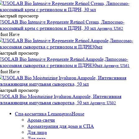
Быстрый просмотр
USOLAB Bio Intensive Regenerate Retinol Cream, Липосомо-
экзосомный крем с ретинолом и ПДРН, 30 мл
Артикул: US62
Must Have
Быстрый просмотр
USOLAB Bio Intensive Regenerate Retinol Ampoule,Липосомо-
экзосомная сыворотка с ретинолом и ПДРН30мл
Артикул: US61
Must Have
Быстрый просмотр
USOLAB Bio Moisturizing hyaluron Ampoule, Интенсивная
увлажняющая ампульная сыворотка, 50 мл
Артикул: US02
Спа-косметика LemongrassHouse
Арома-свечи
Ароматерапия для дома и СПА
Для лица
Для тела