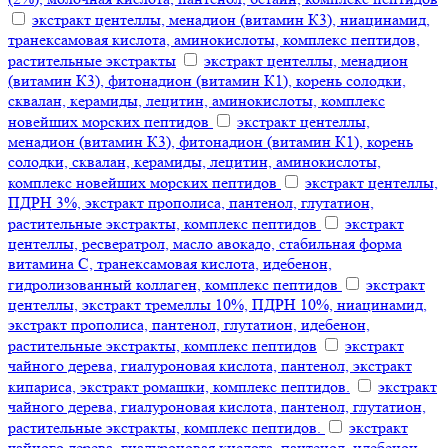
экстракт центеллы, менадион (витамин К3), ниацинамид,
транексамовая кислота, аминокислоты, комплекс пептидов,
растительные экстракты
экстракт центеллы, менадион
(витамин К3), фитонадион (витамин К1), корень солодки,
сквалан, керамиды, лецитин, аминокислоты, комплекс
новейших морских пептидов
экстракт центеллы,
менадион (витамин К3), фитонадион (витамин К1), корень
солодки, сквалан, керамиды, лецитин, аминокислоты,
комплекс новейших морских пептидов
экстракт центеллы,
ПДРН 3%, экстракт прополиса, пантенол, глутатион,
растительные экстракты, комплекс пептидов
экстракт
центеллы, ресвератрол, масло авокадо, стабильная форма
витамина С, транексамовая кислота, идебенон,
гидролизованный коллаген, комплекс пептидов
экстракт
центеллы, экстракт тремеллы 10%, ПДРН 10%, ниацинамид,
экстракт прополиса, пантенол, глутатион, идебенон,
растительные экстракты, комплекс пептидов
экстракт
чайного дерева, гиалуроновая кислота, пантенол, экстракт
кипариса, экстракт ромашки, комплекс пептидов.
экстракт
чайного дерева, гиалуроновая кислота, пантенол, глутатион,
растительные экстракты, комплекс пептидов.
экстракт
чайного дерева, гиалуроновая кислота, пантенол, идебенон,