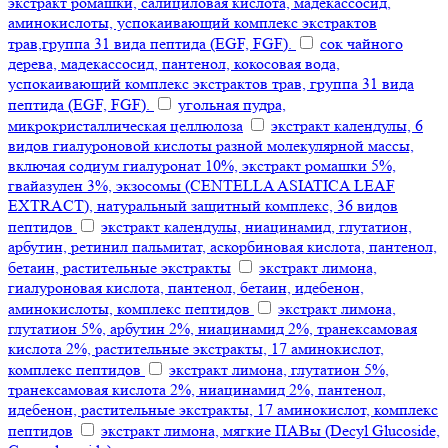
экстракт ромашки, салициловая кислота, мадекассосид,
аминокислоты, успокаивающий комплекс экстрактов
трав,группа 31 вида пептида (EGF, FGF).
сок чайного
дерева, мадекассосид, пантенол, кокосовая вода,
успокаивающий комплекс экстрактов трав, группа 31 вида
пептида (EGF, FGF).
угольная пудра,
микрокристаллическая целлюлоза
экстракт календулы, 6
видов гиалуроновой кислоты разной молекулярной массы,
включая содиум гиалуронат 10%, экстракт ромашки 5%,
гвайазулен 3%, экзосомы (CENTELLA ASIATICA LEAF
EXTRACT), натуральный защитный комплекс, 36 видов
пептидов
экстракт календулы, ниацинамид, глутатион,
арбутин, ретинил пальмитат, аскорбиновая кислота, пантенол,
бетаин, растительные экстракты
экстракт лимона,
гиалуроновая кислота, пантенол, бетаин, идебенон,
аминокислоты, комплекс пептидов
экстракт лимона,
глутатион 5%, арбутин 2%, ниацинамид 2%, транексамовая
кислота 2%, растительные экстракты, 17 аминокислот,
комплекс пептидов
экстракт лимона, глутатион 5%,
транексамовая кислота 2%, ниацинамид 2%, пантенол,
идебенон, растительные экстракты, 17 аминокислот, комплекс
пептидов
экстракт лимона, мягкие ПАВы (Decyl Glucoside,