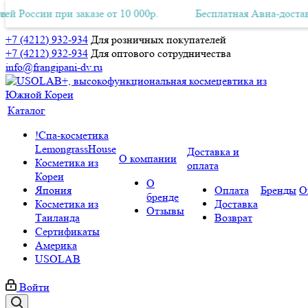
 при заказе от 10 000р.
ная Авиа-доставка по всей России при заказе от 10 000р.
Бесплатная Авиа-доставка по всей
Б
+7 (4212) 932-934
Для розничных покупателей
+7 (4212) 932-934
Для оптового сотрудничества
info@frangipani-dv.ru
Каталог
!Спа-косметика
LemongrassHouse
Доставка и
О компании
Косметика из
оплата
Кореи
О
Япония
Оплата
Бренды
О
бренде
Косметика из
Доставка
Отзывы
Таиланда
Возврат
Сертификаты
Америка
USOLAB
Войти