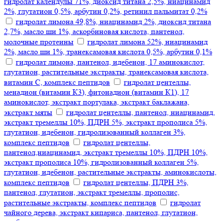
гидролат календулы 71%, диоксид титана 2,5%, ниацинамид
2%, глутатион 0,5%, арбутин 0,2%, ретинил пальмитат 0,2%
гидролат лимона 49,8%, ниацинамид 2%, диоксид титана
2,7%, масло ши 1%, аскорбиновая кислота, пантенол,
молочные протеины
гидролат лимона 52%, ниацинамид
2%, масло ши 1%, транексамовая кислота 0,5%, арбутин 0,1%
гидролат лимона, пантенол, идебенон, 17 аминокислот,
глутатион, растительные экстракты, транексамовая кислота,
витамин С, комплекс пептидов
гидролат центеллы,
менадион (витамин К3), фитонадион (витамин К1), 17
аминокислот, экстракт портулака, экстракт баклажана,
экстракт мяты
гидролат центеллы, пантенол, ниацинамид,
экстракт тремеллы 10%, ПДРН 5%, экстракт прополиса 5%,
глутатион, идебенон, гидролизованный коллаген 3%,
комплекс пептидов
гидролат центеллы,
пантенол,ниацинамид, экстракт тремеллы 10%, ПДРН 10%,
экстракт прополиса 10%, гидролизованный коллаген 5%,
глутатион, идебенон, растительные экстракты, аминокислоты,
комплекс пептидов
гидролат центеллы, ПДРН 3%,
пантенол, глутатион, экстракт тремеллы, прополис,
растительные экстракты, комплекс пептидов
гидролат
чайного дерева, экстракт кипариса, пантенол, глутатион,