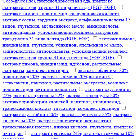
Coco-glucoside), пантенол,кокосовая вода, комплекс
экстрактов трав, группа 31 вида пептида (EGF, FGF).
экстракт лимона, ниацинамид, гиалуроноваяя кислота,
экстракт сосны, гардении экстракт, альфа-аминокислоты 17
видов, глутатион, апельсиновое масло, аминокислоты,
антиоксиданты, успокаивающий комплекс экстрактов
трав,группа 31 вида пептида (EGF, FGF).
экстракт лимона,
ниацинамид, глутатион, убихинон, апельсиновое масло,
аминокислоты, антиоксиданты, успокаивающий комплекс
экстрактов трав,группа 31 вида пептида (EGF, FGF).
экстракт лимона, ниацинамид, идебенон, растительные
экстракты, комплекс пептидов.
экстракт облепихи 20%,
ниацинамид 20%, экстракт лимона 20%,витамин С,
астаксантин, пантенол, растительные экстракты, комплекс
полипептидов, ретинил пальмитат
экстракт хауттюйнии
22%, экстракт центеллы 22%, экстракт календулы 20%,
экстракт эриоботрии японской, пантенол, ниацинамид,
транексамовая кислота, глутатион, комплекс пептидов
экстракт хауттюйнии 26%, экстракт центеллы 25%, экстракт
календулы 20%, экстракт эриоботрии, астаксантин,
транексамовая кислота, винная кислота, глутатион, комплекс
пептидов
экстракт центеллы 24%, экстракт тремеллы 10%,