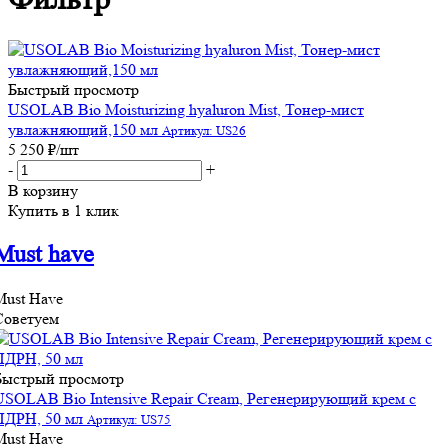
Быстрый просмотр
USOLAB Bio Moisturizing hyaluron Mist, Тонер-мист
увлажняющий,150 мл
Артикул: US26
5 250
₽
/шт
-
+
В корзину
Купить в 1 клик
Must have
Must Have
Советуем
Быстрый просмотр
USOLAB Bio Intensive Repair Cream, Регенерирующий крем с
ПДРН, 50 мл
Артикул: US75
Must Have