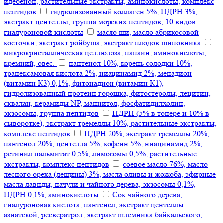
идебенон, растительные экстракты, аминокислоты, комплекс
пептидов
гидролизованный коллаген 5%, ПДРН 3%,
экстракт центеллы, группа морских пептидов, 10 видов
гиалуроновой кислоты
масло ши, масло абрикосовой
косточки, экстракт ройбуша, экстракт плодов шиповника
микрокристаллическая целлюлоза, папаин, аминокислоты,
кремний, овес.
пантенол 10%, корень солодки 10%,
транексамовая кислота 2%, ниацинамид 2%, менадион
(витамин К3) 0,1%, фитонадион (витамин К1),
гидролизованный протеин горошка, фитостеролы, лецитин,
сквалан, керамиды NP, маннитол, фосфатидилхолин,
экзосомы, группа пептидов
ПДРН (5% в тонере и 10% в
сыворотке), экстракт тремеллы 10%, растительные экстракты,
комплекс пептидов
ПДРН 20%, экстракт тремеллы 20%,
пантенол 20%, центелла 5%, кофеин 5%, ниацинамид 2%,
ретинил пальмитат 0,5%, лимосомы 0,5%, растительные
экстракты, комплекс пептидов
соевое масло 76%, масло
лесного ореха (лещины) 3%, масла оливы и жожоба, эфирные
масла лавнды, пачули и чайного дерева, экзосомы 0,1%,
ПДРН 0,1%, аминокислоты
Сок чайного дерева,
гиалуроновая кислота, пантенол, экстракт центеллы
азиатской, ресвератрол, экстракт шлемника байкальского,