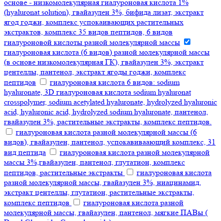
основе - низкомолекулярная гиалуроновая кислота 1%
(hyaluronat solution), гвайазулен 3%, бифида лизат, экстракт
ягод годжи, комплекс успокаивающих растительных
экстрактов, комплекс 35 видов пептидов, 6 видов
гиалуроновой кислоты разной молекулярной массы
гиалуроновая кислота (6 видов) разной молекулярной массы
(в основе низкомолекулярная ГК), гвайазулен 3%, экстракт
центеллы, пантенол, экстракт ягоды годжи, комплекс
пептидов
гиалуроновая кислота 6 видов: sodium
hyaluronate, 3D гиалуроновая кислота sodium hyaluronat
crosspolymer, sodium acetylated hyaluronate, hydrolyzed hyaluronic
acid, hyaluronic acid, hydrolyzed sodium hyaluronate, пантенол,
гвайазулен 3%, растительные экстракты, комплекс пептидов.
гиалуроновая кислота разной молекулярной массы (6
видов), гвайазулен, пантенол, успокавиваающий комплекс, 31
вид пептида
гиалуроновая кислота разной молекулярной
массы 3%,гвайазулен, пантенол, глутатион, комплекс
пептидов, растительные экстракты
гиалуроновая кислота
разной молекулярной массы, гвайазулен 3%, ниацинамид,
экстракт центеллы, глутатион, растительные экстракты,
комплекс пептидов
гиалуроновая кислота разной
молекулярной массы, гвайазулен, пантенол, мягкие ПАВы (