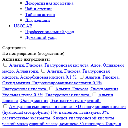
Декоративная косметика
Чай и специи
Тайская аптека
Для женщин
USOLAB
Профессиональный уход
Домашний уход
Сортировка
По популярности (возрастание)
Активные ингредиенты
Альгин, Глюкоза, Гиалуроновая кислота, Алоэ, Оливковое
масло, Аллантоин.
Альгин, Глюкоза, Гиалуроновая
кислота, Аскорбиновая кислота 0,1 %.
Альгин, Глюкоза,
Оксид магния, Гидролизированный коллаген 0,1%
Гиалуроновая кислота.
Альгин, Глюкоза, Оксид магния,
Угольная пудра 0,5%, Гиалуроновая кислота.
Альгин,
Глюкоза, Оксид магния, Экстракт мяты перечной.
Ампульная сыворотка: в основе - 3D гиалуроновая кислота
(hyaluronat crosspolymer) 1%, пантенол, гвайазулен 3%,
растительные экстракты, 6 видов гиалуроновой кислоты
разной молекулярной массы, комплекс 35 пептидов Тонер: в