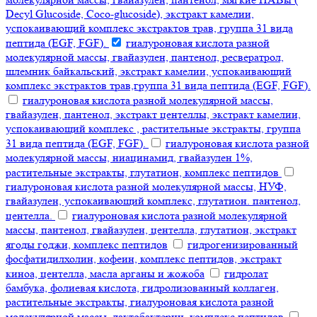
Decyl Glucoside, Coco-glucoside), экстракт камелии,
успокаивающий комплекс экстрактов трав, группа 31 вида
пептида (EGF, FGF).
гиалуроновая кислота разной
молекулярной массы, гвайазулен, пантенол, ресвератрол,
шлемник байкальский, экстракт камелии, успокаивающий
комплекс экстрактов трав,группа 31 вида пептида (EGF, FGF).
гиалуроновая кислота разной молекулярной массы,
гвайазулен, пантенол, экстракт центеллы, экстракт камелии,
успокаивающий комплекс , растительные экстракты, группа
31 вида пептида (EGF, FGF).
гиалуроновая кислота разной
молекулярной массы, ниацинамид, гвайазулен 1%,
растительные экстракты, глутатион, комплекс пептидов
гиалуроновая кислота разной молекулярной массы, НУФ,
гвайазулен, успокаивающий комплекс, глутатион. пантенол,
центелла.
гиалуроновая кислота разной молекулярной
массы, пантенол, гвайазулен, центелла, глутатион, экстракт
ягоды годжи, комплекс пептидов
гидрогенизированный
фосфатидилхолин, кофеин, комплекс пептидов, экстракт
киноа, центелла, масла арганы и жожоба
гидролат
бамбука, фолиевая кислота, гидролизованный коллаген,
растительные экстракты, гиалуроновая кислота разной
молекулярной массы, лактобактерии, комплекс пептидов