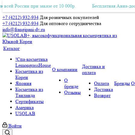
сии при заказе от 10 000р.
ная Авиа-доставка по всей России при заказе от 10 000р.
Бесплатная Авиа-доставка по в
Б
+7 (4212) 932-934
Для розничных покупателей
+7 (4212) 932-934
Для оптового сотрудничества
info@frangipani-dv.ru
Каталог
!Спа-косметика
LemongrassHouse
Доставка и
О компании
Косметика из
оплата
Кореи
О
Япония
Оплата
Бренды
О
бренде
Косметика из
Доставка
Отзывы
Таиланда
Возврат
Сертификаты
Америка
USOLAB
Войти