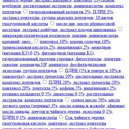
идебенон, растительные экстракты, аминокислоты, комплекс
пептидов
гидролизованный коллаген 5%, ПДРН 3%,
экстракт центеллы, группа морских пептидов, 10 видов
гиалуроновой кислоты
масло ши, масло абрикосовой
косточки, экстракт ройбуша, экстракт плодов шиповника
микрокристаллическая целлюлоза, папаин, аминокислоты,
кремний, овес.
пантенол 10%, корень солодки 10%,
транексамовая кислота 2%, ниацинамид 2%, менадион
(витамин К3) 0,1%, фитонадион (витамин К1),
гидролизованный протеин горошка, фитостеролы, лецитин,
сквалан, керамиды NP, маннитол, фосфатидилхолин,
экзосомы, группа пептидов
ПДРН (5% в тонере и 10% в
сыворотке), экстракт тремеллы 10%, растительные экстракты,
комплекс пептидов
ПДРН 20%, экстракт тремеллы 20%,
пантенол 20%, центелла 5%, кофеин 5%, ниацинамид 2%,
ретинил пальмитат 0,5%, лимосомы 0,5%, растительные
экстракты, комплекс пептидов
соевое масло 76%, масло
лесного ореха (лещины) 3%, масла оливы и жожоба, эфирные
масла лавнды, пачули и чайного дерева, экзосомы 0,1%,
ПДРН 0,1%, аминокислоты
Сок чайного дерева,
гиалуроновая кислота, пантенол, экстракт центеллы
азиатской, ресвератрол, экстракт шлемника байкальского,