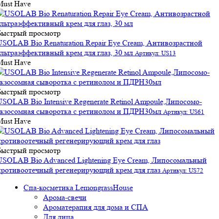
Must Have
Быстрый просмотр
USOLAB Bio Renaturation Repair Eye Cream, Антивозрастной
ультраэффективный крем для глаз, 30 мл
Артикул: US13
Must Have
Быстрый просмотр
USOLAB Bio Intensive Regenerate Retinol Ampoule,Липосомо-
экзосомная сыворотка с ретинолом и ПДРН30мл
Артикул: US61
Must Have
Быстрый просмотр
USOLAB Bio Advanced Lightening Eye Cream, Липосомальный
противоотечный регенерирующий крем для глаз
Артикул: US72
Спа-косметика LemongrassHouse
Арома-свечи
Ароматерапия для дома и СПА
Для лица