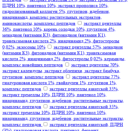
ПДРН 10%, пантенол 10%, экстракт прополиса 10%,
гидролизованный коллаген 5%, глутатион, идебенон,
ниацинамид, комплекс растительных экстрактов,
аминокислоты, компллекс пептидов
экстракт центеллы
36%, пантенол 10%, корень солодки 10%, глутатион 4%,
менадион (витамин К3), фитонадион (витамин К1),
транексамовая кислота 2%, ниацинамид 2%, фитостеролы
0,02%, экзосомы 10%
экстракт центеллы 57%, менадион
(витамин К3), фитонадион (витамин К1), транексамовая
кислота 2%, ниацинамид 2%, фитостеролы 0,02%, керамиды,
комплекс новейших пептидов
экстракт центеллы 70%,
экстракт календулы, экстракт облепихи, экстракт бамбука,
глутатион, комплекс пептидов
экстракт центеллы 77%,
гиалуроновая кислота 1%, гвайазулен 1%, глутатион 1%,
комплекс пептидов
экстракт центеллы азиатской 35%,
экстракт тремеллы 10%, ПДРН 10%, пантенол 10%,
ниацинамид, глутатион, идебенон, растительные экстракты,
комплекс пептидов
экстракт центеллы азиатской 35%,
экстракт тремеллы 10%, ПДРН 10%, пантенол 10%,
ниацинамид, глутатион, идебенон, растительные экстракты,
комплекс пептидов
экстракт центеллы азиатской, ПДРН
(3%), гиалуроновая кислота, пантенол, фермент