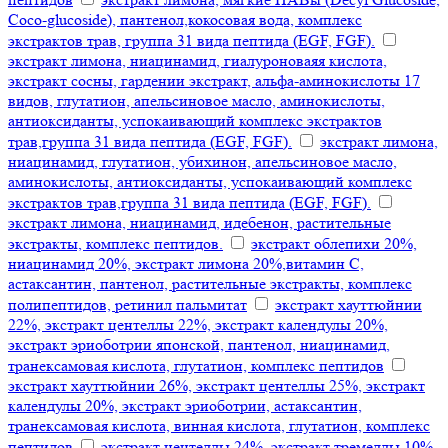
Coco-glucoside), пантенол,кокосовая вода, комплекс
экстрактов трав, группа 31 вида пептида (EGF, FGF).
экстракт лимона, ниацинамид, гиалуроноваяя кислота,
экстракт сосны, гардении экстракт, альфа-аминокислоты 17
видов, глутатион, апельсиновое масло, аминокислоты,
антиоксиданты, успокаивающий комплекс экстрактов
трав,группа 31 вида пептида (EGF, FGF).
экстракт лимона,
ниацинамид, глутатион, убихинон, апельсиновое масло,
аминокислоты, антиоксиданты, успокаивающий комплекс
экстрактов трав,группа 31 вида пептида (EGF, FGF).
экстракт лимона, ниацинамид, идебенон, растительные
экстракты, комплекс пептидов.
экстракт облепихи 20%,
ниацинамид 20%, экстракт лимона 20%,витамин С,
астаксантин, пантенол, растительные экстракты, комплекс
полипептидов, ретинил пальмитат
экстракт хауттюйнии
22%, экстракт центеллы 22%, экстракт календулы 20%,
экстракт эриоботрии японской, пантенол, ниацинамид,
транексамовая кислота, глутатион, комплекс пептидов
экстракт хауттюйнии 26%, экстракт центеллы 25%, экстракт
календулы 20%, экстракт эриоботрии, астаксантин,
транексамовая кислота, винная кислота, глутатион, комплекс
пептидов
экстракт центеллы 24%, экстракт тремеллы 10%,