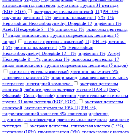
антиоксиданты, пантенол, глутатион, группа 31 пептида
(EGF, FGF)
экстракт центеллы азиатской, ПДРН 10%,
бакучиол, ретинол 1,5%, ретинил пальмитат 1,5 %, 1%
Heptasodium Hexacarboxymethyl Dipeptide-12, идебенон 1%,
Acetyl Hexapeptide-8 - 1%, липосомы 1%, экзосомы центеллы,
17 видов аминокислот, группа современных пептидов (5
видов)
экстракт центеллы азиатской, ПДРН 5%, ретинол
1,5%, ретинил пальмитат 1,5 %, Heptasodium
Hexacarboxymethyl Dipeptide-12 - 1%, идебенон 1%, Acetyl
Hexapeptide-8 - 1%, липосома 1%, экзосомы центеллы, 17
видов аминокислот, группа современных пептидов (5 видов)
экстракт центеллы азиатской, ретинил пальмитат 5%,
гликолевая кислота 5%, ниацинамид, комплекс растительных
экстрактов, пептидный комплекс.
экстракт центеллы
азиатской, чайного дерева экстракт, мягкие ПАВы (Decyl
Glucoside, Coco-glucoside), пантенол, растительные экстракты,
группа 31 вида пептида (EGF, FGF).
экстракт центеллы
азиатской, экстракт тремеллы 10%, ПДРН 5%,
гидролизованный коллаген 3%, пантенол,идебенон,
глутатион, лактобактерии, растительные экстракты, комплекс
пептидов
экстракт центеллы, гликолевая кислота (15%),
глутатион (10%), глюконолактон (5%), транексамовая кислота