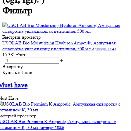
Фильтр
Быстрый просмотр
USOLAB Bio Moisturizing Hyaluron Ampoule, Ампульная
сыворотка увлажняющая пептидная, 500 мл
Артикул: US41
15 381
₽
/шт
-
+
В корзину
Купить в 1 клик
Must have
Must Have
Быстрый просмотр
USOLAB Bio Premium K Ampoule, Ампульная сыворотка с
витамином К, 30 мл
Артикул: US80