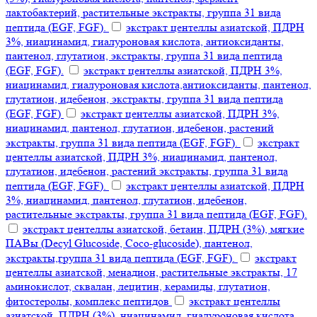
лактобактерий, растительные экстракты, группа 31 вида
пептида (EGF, FGF).
экстракт центеллы азиатской, ПДРН
3%, ниацинамид, гиалуроновая кислота, антиоксиданты,
пантенол, глутатион, экстракты, группа 31 вида пептида
(EGF, FGF).
экстракт центеллы азиатской, ПДРН 3%,
ниацинамид, гиалуроновая кислота,антиоксиданты, пантенол,
глутатион, идебенон, экстракты, группа 31 вида пептида
(EGF, FGF)
экстракт центеллы азиатской, ПДРН 3%,
ниацинамид, пантенол, глутатион, идебенон, растений
экстракты, группа 31 вида пептида (EGF, FGF).
экстракт
центеллы азиатской, ПДРН 3%, ниацинамид, пантенол,
глутатион, идебенон, растений экстракты, группа 31 вида
пептида (EGF, FGF).
экстракт центеллы азиатской, ПДРН
3%, ниацинамид, пантенол, глутатион, идебенон,
растительные экстракты, группа 31 вида пептида (EGF, FGF).
экстракт центеллы азиатской, бетаин, ПДРН (3%), мягкие
ПАВы (Decyl Glucoside, Coco-glucoside), пантенол,
экстракты,группа 31 вида пептида (EGF, FGF).
экстракт
центеллы азиатской, менадион, растительные экстракты, 17
аминокислот, сквалан, лецитин, керамиды, глутатион,
фитостеролы, комплекс пептидов
экстракт центеллы
азиатской, ПДРН (3%), ниацинамид, гиалуроновая кислота,