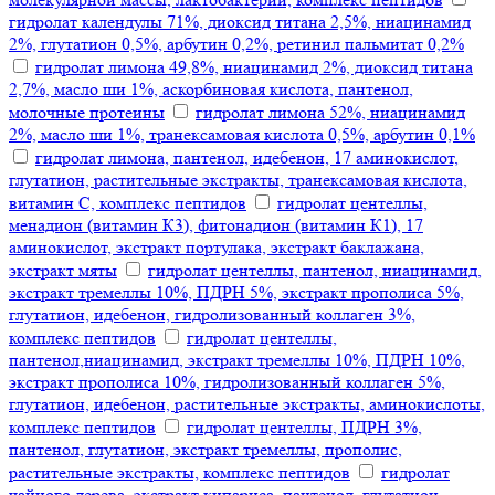
гидролат календулы 71%, диоксид титана 2,5%, ниацинамид
2%, глутатион 0,5%, арбутин 0,2%, ретинил пальмитат 0,2%
гидролат лимона 49,8%, ниацинамид 2%, диоксид титана
2,7%, масло ши 1%, аскорбиновая кислота, пантенол,
молочные протеины
гидролат лимона 52%, ниацинамид
2%, масло ши 1%, транексамовая кислота 0,5%, арбутин 0,1%
гидролат лимона, пантенол, идебенон, 17 аминокислот,
глутатион, растительные экстракты, транексамовая кислота,
витамин С, комплекс пептидов
гидролат центеллы,
менадион (витамин К3), фитонадион (витамин К1), 17
аминокислот, экстракт портулака, экстракт баклажана,
экстракт мяты
гидролат центеллы, пантенол, ниацинамид,
экстракт тремеллы 10%, ПДРН 5%, экстракт прополиса 5%,
глутатион, идебенон, гидролизованный коллаген 3%,
комплекс пептидов
гидролат центеллы,
пантенол,ниацинамид, экстракт тремеллы 10%, ПДРН 10%,
экстракт прополиса 10%, гидролизованный коллаген 5%,
глутатион, идебенон, растительные экстракты, аминокислоты,
комплекс пептидов
гидролат центеллы, ПДРН 3%,
пантенол, глутатион, экстракт тремеллы, прополис,
растительные экстракты, комплекс пептидов
гидролат
чайного дерева, экстракт кипариса, пантенол, глутатион,