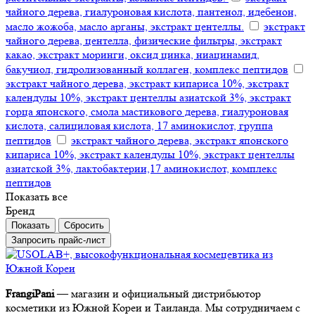
чайного дерева, гиалуроновая кислота, пантенол, идебенон,
масло жожоба, масло арганы, экстракт центеллы.
экстракт
чайного дерева, центелла, физические фильтры, экстракт
какао, экстракт моринги, оксид цинка, ниацинамид,
бакучиол, гидролизованный коллаген, комплекс пептидов
экстракт чайного дерева, экстракт кипариса 10%, экстракт
календулы 10%, экстракт центеллы азиатской 3%, экстракт
горца японского, смола мастикового дерева, гиалуроновая
кислота, салициловая кислота, 17 аминокислот, группа
пептидов
экстракт чайного дерева, экстракт японского
кипариса 10%, экстракт календулы 10%, экстракт центеллы
азиатской 3%, лактобактерии,17 аминокислот, комплекс
пептидов
Показать все
Бренд
Сбросить
Запросить прайс-лист
FrangiPani
— магазин и официальный дистрибьютор
косметики из Южной Кореи и Таиланда. Мы сотрудничаем с