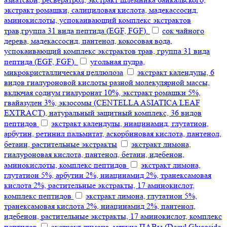
экстракт ромашки, салициловая кислота, мадекассосид,
аминокислоты, успокаивающий комплекс экстрактов
трав,группа 31 вида пептида (EGF, FGF).
сок чайного
дерева, мадекассосид, пантенол, кокосовая вода,
успокаивающий комплекс экстрактов трав, группа 31 вида
пептида (EGF, FGF).
угольная пудра,
микрокристаллическая целлюлоза
экстракт календулы, 6
видов гиалуроновой кислоты разной молекулярной массы,
включая содиум гиалуронат 10%, экстракт ромашки 5%,
гвайазулен 3%, экзосомы (CENTELLA ASIATICA LEAF
EXTRACT), натуральный защитный комплекс, 36 видов
пептидов
экстракт календулы, ниацинамид, глутатион,
арбутин, ретинил пальмитат, аскорбиновая кислота, пантенол,
бетаин, растительные экстракты
экстракт лимона,
гиалуроновая кислота, пантенол, бетаин, идебенон,
аминокислоты, комплекс пептидов
экстракт лимона,
глутатион 5%, арбутин 2%, ниацинамид 2%, транексамовая
кислота 2%, растительные экстракты, 17 аминокислот,
комплекс пептидов
экстракт лимона, глутатион 5%,
транексамовая кислота 2%, ниацинамид 2%, пантенол,
идебенон, растительные экстракты, 17 аминокислот, комплекс
пептидов
экстракт лимона, мягкие ПАВы (Decyl Glucoside,