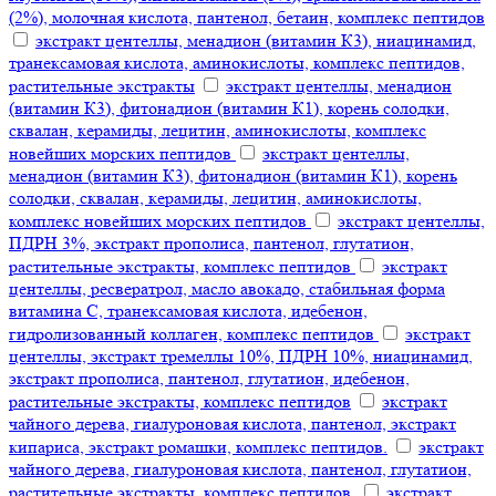
(2%), молочная кислота, пантенол, бетаин, комплекс пептидов
экстракт центеллы, менадион (витамин К3), ниацинамид,
транексамовая кислота, аминокислоты, комплекс пептидов,
растительные экстракты
экстракт центеллы, менадион
(витамин К3), фитонадион (витамин К1), корень солодки,
сквалан, керамиды, лецитин, аминокислоты, комплекс
новейших морских пептидов
экстракт центеллы,
менадион (витамин К3), фитонадион (витамин К1), корень
солодки, сквалан, керамиды, лецитин, аминокислоты,
комплекс новейших морских пептидов
экстракт центеллы,
ПДРН 3%, экстракт прополиса, пантенол, глутатион,
растительные экстракты, комплекс пептидов
экстракт
центеллы, ресвератрол, масло авокадо, стабильная форма
витамина С, транексамовая кислота, идебенон,
гидролизованный коллаген, комплекс пептидов
экстракт
центеллы, экстракт тремеллы 10%, ПДРН 10%, ниацинамид,
экстракт прополиса, пантенол, глутатион, идебенон,
растительные экстракты, комплекс пептидов
экстракт
чайного дерева, гиалуроновая кислота, пантенол, экстракт
кипариса, экстракт ромашки, комплекс пептидов.
экстракт
чайного дерева, гиалуроновая кислота, пантенол, глутатион,
растительные экстракты, комплекс пептидов.
экстракт