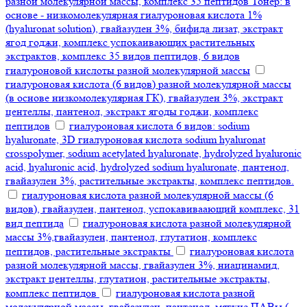
разной молекулярной массы, комплекс 35 пептидов Тонер: в
основе - низкомолекулярная гиалуроновая кислота 1%
(hyaluronat solution), гвайазулен 3%, бифида лизат, экстракт
ягод годжи, комплекс успокаивающих растительных
экстрактов, комплекс 35 видов пептидов, 6 видов
гиалуроновой кислоты разной молекулярной массы
гиалуроновая кислота (6 видов) разной молекулярной массы
(в основе низкомолекулярная ГК), гвайазулен 3%, экстракт
центеллы, пантенол, экстракт ягоды годжи, комплекс
пептидов
гиалуроновая кислота 6 видов: sodium
hyaluronate, 3D гиалуроновая кислота sodium hyaluronat
crosspolymer, sodium acetylated hyaluronate, hydrolyzed hyaluronic
acid, hyaluronic acid, hydrolyzed sodium hyaluronate, пантенол,
гвайазулен 3%, растительные экстракты, комплекс пептидов.
гиалуроновая кислота разной молекулярной массы (6
видов), гвайазулен, пантенол, успокавиваающий комплекс, 31
вид пептида
гиалуроновая кислота разной молекулярной
массы 3%,гвайазулен, пантенол, глутатион, комплекс
пептидов, растительные экстракты
гиалуроновая кислота
разной молекулярной массы, гвайазулен 3%, ниацинамид,
экстракт центеллы, глутатион, растительные экстракты,
комплекс пептидов
гиалуроновая кислота разной
молекулярной массы, гвайазулен, пантенол, мягкие ПАВы (