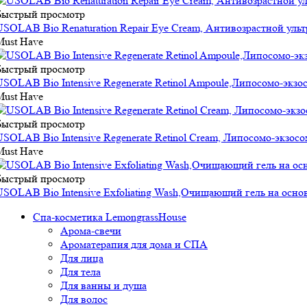
Быстрый просмотр
USOLAB Bio Renaturation Repair Eye Cream, Антивозрастной ульт
Must Have
Быстрый просмотр
USOLAB Bio Intensive Regenerate Retinol Ampoule,Липосомо-экз
Must Have
Быстрый просмотр
USOLAB Bio Intensive Regenerate Retinol Cream, Липосомо-экзо
Must Have
Быстрый просмотр
USOLAB Bio Intensive Exfoliating Wash,Очищающий гель на осн
Спа-косметика LemongrassHouse
Арома-свечи
Ароматерапия для дома и СПА
Для лица
Для тела
Для ванны и душа
Для волос