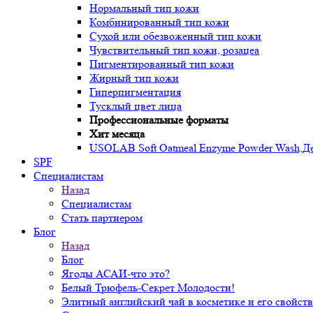
Нормальный тип кожи
Комбинированный тип кожи
Сухой или обезвоженный тип кожи
Чувствительный тип кожи, розацеа
Пигментированный тип кожи
Жирный тип кожи
Гиперпигментация
Тусклый цвет лица
Профессиональные форматы
Хит месяца
USOLAB Soft Oatmeal Enzyme Powder Wash,Дел
SPF
Специалистам
Назад
Специалистам
Стать партнером
Блог
Назад
Блог
Ягоды АСАИ-что это?
Белый Трюфель-Секрет Молодости!
Элитный английский чай в косметике и его свойств