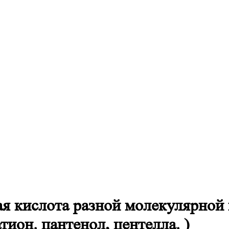
 кислота разной молекулярной м
ион. пантенол, центелла. )