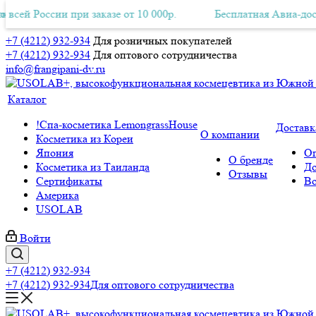
ссии при заказе от 10 000р.
ная Авиа-доставка по всей России при заказе от 10 000р.
Бесплатная Авиа-доставка по 
Б
+7 (4212) 932-934
Для розничных покупателей
+7 (4212) 932-934
Для оптового сотрудничества
info@frangipani-dv.ru
Каталог
!Спа-косметика LemongrassHouse
Доставк
О компании
Косметика из Кореи
Япония
Оп
О бренде
Косметика из Таиланда
До
Отзывы
Сертификаты
Во
Америка
USOLAB
Войти
+7 (4212) 932-934
+7 (4212) 932-934
Для оптового сотрудничества