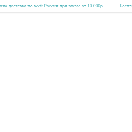
вка по всей России при заказе от 10 000р.
Бесплатная Авиа-доставка по всей России при заказе от 10
Бесплатная Ави