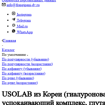
Обработка персональных данных
info@frangipani-dv.ru
Instagram
Telegram
Mail.ru
WhatsApp
Главная
-
Каталог
По умолчанию
По популярности (убывание)
По популярности (возрастание)
По алфавиту (убывание)
По алфавиту (возрастание)
По цене (убывание)
По цене (возрастание)
USOLAB из Кореи (гиалуроновая
успокаивающий комплекс, глутат