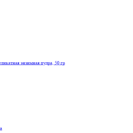
икатная энзимная пудра, 50 гр
а