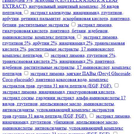
гвайазулен 3%, экзосомы (CENTELLA ASIATICA LEAF
EXTRACT), натуральный защитный комплекс, 36 видов
пептидов
экстракт календулы, ниацинамид, глутатион,
арбутин, ретинил пальмитат, аскорбиновая кислота, пантенол,
бетаин, растительные экстракты
экстракт лимона,
гиалуроновая кислота, пантенол, бетаин, идебенон,
аминокислоты, комплекс пептидов
экстракт лимона,
глутатион 5%, арбутин 2%, ниацинамид 2%, транексамовая
кислота 2%, растительные экстракты, 17 аминокислот,
комплекс пептидов
экстракт лимона, глутатион 5%,
транексамовая кислота 2%, ниацинамид 2%, пантенол,
идебенон, растительные экстракты, 17 аминокислот, комплекс
пептидов
экстракт лимона, мягкие ПАВы (Decyl Glucoside,
Coco-glucoside), пантенол,кокосовая вода, комплекс
экстрактов трав, группа 31 вида пептида (EGF, FGF).
экстракт лимона, ниацинамид, гиалуроноваяя кислота,
экстракт сосны, гардении экстракт, альфа-аминокислоты 17
видов, глутатион, апельсиновое масло, аминокислоты,
антиоксиданты, успокаивающий комплекс экстрактов
трав,группа 31 вида пептида (EGF, FGF).
экстракт лимона,
ниацинамид, глутатион, убихинон, апельсиновое масло,
аминокислоты, антиоксиданты, успокаивающий комплекс