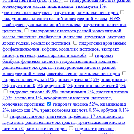
31 вида пептида (EGF, FGF).
гиалуроновая кислота разной
молекулярной массы, ниацинамид, гвайазулен 1%,
растительные экстракты, глутатион, комплекс пептидов
гиалуроновая кислота разной молекулярной массы, НУФ,
гвайазулен, успокаивающий комплекс, глутатион. пантенол,
центелла.
гиалуроновая кислота разной молекулярной
массы, пантенол, гвайазулен, центелла, глутатион, экстракт
ягоды годжи, комплекс пептидов
гидрогенизированный
фосфатидилхолин, кофеин, комплекс пептидов, экстракт
киноа, центелла, масла арганы и жожоба
гидролат
бамбука, фолиевая кислота, гидролизованный коллаген,
растительные экстракты, гиалуроновая кислота разной
молекулярной массы, лактобактерии, комплекс пептидов
гидролат календулы 71%, диоксид титана 2,5%, ниацинамид
2%, глутатион 0,5%, арбутин 0,2%, ретинил пальмитат 0,2%
гидролат лимона 49,8%, ниацинамид 2%, диоксид титана
2,7%, масло ши 1%, аскорбиновая кислота, пантенол,
молочные протеины
гидролат лимона 52%, ниацинамид
2%, масло ши 1%, транексамовая кислота 0,5%, арбутин 0,1%
гидролат лимона, пантенол, идебенон, 17 аминокислот,
глутатион, растительные экстракты, транексамовая кислота,
витамин С, комплекс пептидов
гидролат центеллы,