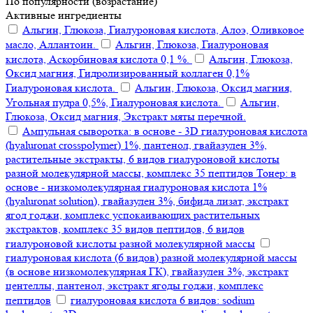
По популярности (возрастание)
Активные ингредиенты
Альгин, Глюкоза, Гиалуроновая кислота, Алоэ, Оливковое
масло, Аллантоин.
Альгин, Глюкоза, Гиалуроновая
кислота, Аскорбиновая кислота 0,1 %.
Альгин, Глюкоза,
Оксид магния, Гидролизированный коллаген 0,1%
Гиалуроновая кислота.
Альгин, Глюкоза, Оксид магния,
Угольная пудра 0,5%, Гиалуроновая кислота.
Альгин,
Глюкоза, Оксид магния, Экстракт мяты перечной.
Ампульная сыворотка: в основе - 3D гиалуроновая кислота
(hyaluronat crosspolymer) 1%, пантенол, гвайазулен 3%,
растительные экстракты, 6 видов гиалуроновой кислоты
разной молекулярной массы, комплекс 35 пептидов Тонер: в
основе - низкомолекулярная гиалуроновая кислота 1%
(hyaluronat solution), гвайазулен 3%, бифида лизат, экстракт
ягод годжи, комплекс успокаивающих растительных
экстрактов, комплекс 35 видов пептидов, 6 видов
гиалуроновой кислоты разной молекулярной массы
гиалуроновая кислота (6 видов) разной молекулярной массы
(в основе низкомолекулярная ГК), гвайазулен 3%, экстракт
центеллы, пантенол, экстракт ягоды годжи, комплекс
пептидов
гиалуроновая кислота 6 видов: sodium