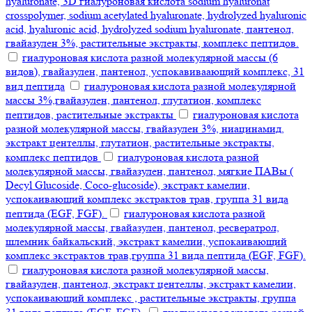
hyaluronate, 3D гиалуроновая кислота sodium hyaluronat
crosspolymer, sodium acetylated hyaluronate, hydrolyzed hyaluronic
acid, hyaluronic acid, hydrolyzed sodium hyaluronate, пантенол,
гвайазулен 3%, растительные экстракты, комплекс пептидов.
гиалуроновая кислота разной молекулярной массы (6
видов), гвайазулен, пантенол, успокавиваающий комплекс, 31
вид пептида
гиалуроновая кислота разной молекулярной
массы 3%,гвайазулен, пантенол, глутатион, комплекс
пептидов, растительные экстракты
гиалуроновая кислота
разной молекулярной массы, гвайазулен 3%, ниацинамид,
экстракт центеллы, глутатион, растительные экстракты,
комплекс пептидов
гиалуроновая кислота разной
молекулярной массы, гвайазулен, пантенол, мягкие ПАВы (
Decyl Glucoside, Coco-glucoside), экстракт камелии,
успокаивающий комплекс экстрактов трав, группа 31 вида
пептида (EGF, FGF).
гиалуроновая кислота разной
молекулярной массы, гвайазулен, пантенол, ресвератрол,
шлемник байкальский, экстракт камелии, успокаивающий
комплекс экстрактов трав,группа 31 вида пептида (EGF, FGF).
гиалуроновая кислота разной молекулярной массы,
гвайазулен, пантенол, экстракт центеллы, экстракт камелии,
успокаивающий комплекс , растительные экстракты, группа