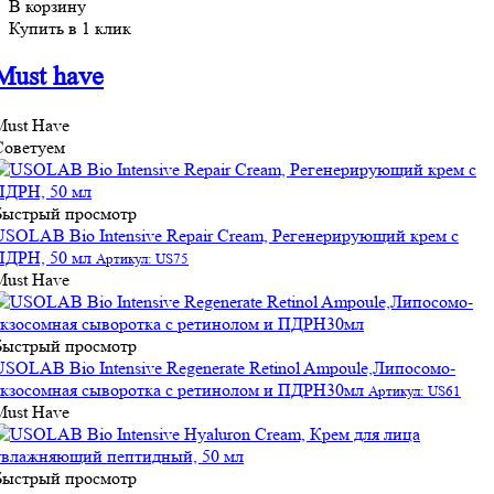
В корзину
Купить в 1 клик
Must have
Must Have
Советуем
Быстрый просмотр
USOLAB Bio Intensive Repair Cream, Регенерирующий крем с
ПДРН, 50 мл
Артикул: US75
Must Have
Быстрый просмотр
USOLAB Bio Intensive Regenerate Retinol Ampoule,Липосомо-
экзосомная сыворотка с ретинолом и ПДРН30мл
Артикул: US61
Must Have
Быстрый просмотр