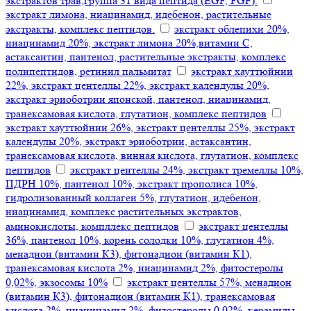
экстрактов трав,группа 31 вида пептида (EGF, FGF).
экстракт лимона, ниацинамид, идебенон, растительные
экстракты, комплекс пептидов.
экстракт облепихи 20%,
ниацинамид 20%, экстракт лимона 20%,витамин С,
астаксантин, пантенол, растительные экстракты, комплекс
полипептидов, ретинил пальмитат
экстракт хауттюйнии
22%, экстракт центеллы 22%, экстракт календулы 20%,
экстракт эриоботрии японской, пантенол, ниацинамид,
транексамовая кислота, глутатион, комплекс пептидов
экстракт хауттюйнии 26%, экстракт центеллы 25%, экстракт
календулы 20%, экстракт эриоботрии, астаксантин,
транексамовая кислота, винная кислота, глутатион, комплекс
пептидов
экстракт центеллы 24%, экстракт тремеллы 10%,
ПДРН 10%, пантенол 10%, экстракт прополиса 10%,
гидролизованный коллаген 5%, глутатион, идебенон,
ниацинамид, комплекс растительных экстрактов,
аминокислоты, компллекс пептидов
экстракт центеллы
36%, пантенол 10%, корень солодки 10%, глутатион 4%,
менадион (витамин К3), фитонадион (витамин К1),
транексамовая кислота 2%, ниацинамид 2%, фитостеролы
0,02%, экзосомы 10%
экстракт центеллы 57%, менадион
(витамин К3), фитонадион (витамин К1), транексамовая
кислота 2%, ниацинамид 2%, фитостеролы 0,02%, керамиды,