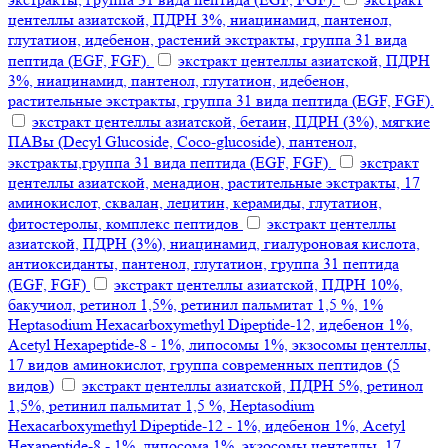
центеллы азиатской, ПДРН 3%, ниацинамид, пантенол,
глутатион, идебенон, растений экстракты, группа 31 вида
пептида (EGF, FGF).
экстракт центеллы азиатской, ПДРН
3%, ниацинамид, пантенол, глутатион, идебенон,
растительные экстракты, группа 31 вида пептида (EGF, FGF).
экстракт центеллы азиатской, бетаин, ПДРН (3%), мягкие
ПАВы (Decyl Glucoside, Coco-glucoside), пантенол,
экстракты,группа 31 вида пептида (EGF, FGF).
экстракт
центеллы азиатской, менадион, растительные экстракты, 17
аминокислот, сквалан, лецитин, керамиды, глутатион,
фитостеролы, комплекс пептидов
экстракт центеллы
азиатской, ПДРН (3%), ниацинамид, гиалуроновая кислота,
антиоксиданты, пантенол, глутатион, группа 31 пептида
(EGF, FGF)
экстракт центеллы азиатской, ПДРН 10%,
бакучиол, ретинол 1,5%, ретинил пальмитат 1,5 %, 1%
Heptasodium Hexacarboxymethyl Dipeptide-12, идебенон 1%,
Acetyl Hexapeptide-8 - 1%, липосомы 1%, экзосомы центеллы,
17 видов аминокислот, группа современных пептидов (5
видов)
экстракт центеллы азиатской, ПДРН 5%, ретинол
1,5%, ретинил пальмитат 1,5 %, Heptasodium
Hexacarboxymethyl Dipeptide-12 - 1%, идебенон 1%, Acetyl
Hexapeptide-8 - 1%, липосома 1%, экзосомы центеллы, 17