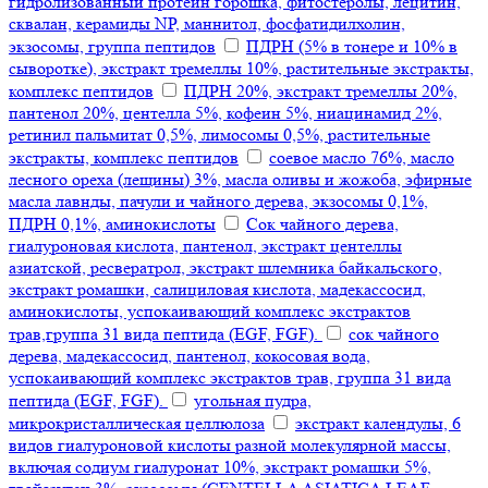
гидролизованный протеин горошка, фитостеролы, лецитин,
сквалан, керамиды NP, маннитол, фосфатидилхолин,
экзосомы, группа пептидов
ПДРН (5% в тонере и 10% в
сыворотке), экстракт тремеллы 10%, растительные экстракты,
комплекс пептидов
ПДРН 20%, экстракт тремеллы 20%,
пантенол 20%, центелла 5%, кофеин 5%, ниацинамид 2%,
ретинил пальмитат 0,5%, лимосомы 0,5%, растительные
экстракты, комплекс пептидов
соевое масло 76%, масло
лесного ореха (лещины) 3%, масла оливы и жожоба, эфирные
масла лавнды, пачули и чайного дерева, экзосомы 0,1%,
ПДРН 0,1%, аминокислоты
Сок чайного дерева,
гиалуроновая кислота, пантенол, экстракт центеллы
азиатской, ресвератрол, экстракт шлемника байкальского,
экстракт ромашки, салициловая кислота, мадекассосид,
аминокислоты, успокаивающий комплекс экстрактов
трав,группа 31 вида пептида (EGF, FGF).
сок чайного
дерева, мадекассосид, пантенол, кокосовая вода,
успокаивающий комплекс экстрактов трав, группа 31 вида
пептида (EGF, FGF).
угольная пудра,
микрокристаллическая целлюлоза
экстракт календулы, 6
видов гиалуроновой кислоты разной молекулярной массы,
включая содиум гиалуронат 10%, экстракт ромашки 5%,