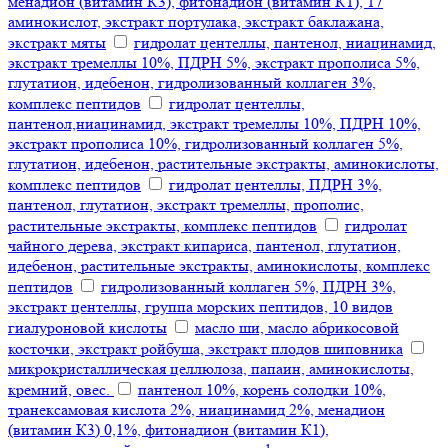
менадион (витамин К3), фитонадион (витамин К1), 17
аминокислот, экстракт портулака, экстракт баклажана,
экстракт мяты
гидролат центеллы, пантенол, ниацинамид,
экстракт тремеллы 10%, ПДРН 5%, экстракт прополиса 5%,
глутатион, идебенон, гидролизованный коллаген 3%,
комплекс пептидов
гидролат центеллы,
пантенол,ниацинамид, экстракт тремеллы 10%, ПДРН 10%,
экстракт прополиса 10%, гидролизованный коллаген 5%,
глутатион, идебенон, растительные экстракты, аминокислоты,
комплекс пептидов
гидролат центеллы, ПДРН 3%,
пантенол, глутатион, экстракт тремеллы, прополис,
растительные экстракты, комплекс пептидов
гидролат
чайного дерева, экстракт кипариса, пантенол, глутатион,
идебенон, растительные экстракты, аминокислоты, комплекс
пептидов
гидролизованный коллаген 5%, ПДРН 3%,
экстракт центеллы, группа морских пептидов, 10 видов
гиалуроновой кислоты
масло ши, масло абрикосовой
косточки, экстракт ройбуша, экстракт плодов шиповника
микрокристаллическая целлюлоза, папаин, аминокислоты,
кремний, овес.
пантенол 10%, корень солодки 10%,
транексамовая кислота 2%, ниацинамид 2%, менадион
(витамин К3) 0,1%, фитонадион (витамин К1),