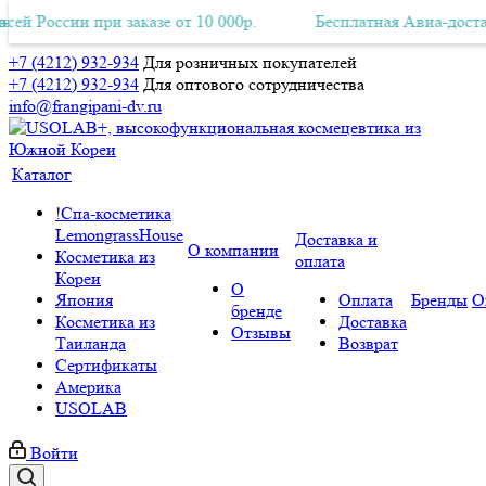
 при заказе от 10 000р.
ная Авиа-доставка по всей России при заказе от 10 000р.
Бесплатная Авиа-доставка по всей
Б
+7 (4212) 932-934
Для розничных покупателей
+7 (4212) 932-934
Для оптового сотрудничества
info@frangipani-dv.ru
Каталог
!Спа-косметика
LemongrassHouse
Доставка и
О компании
Косметика из
оплата
Кореи
О
Япония
Оплата
Бренды
О
бренде
Косметика из
Доставка
Отзывы
Таиланда
Возврат
Сертификаты
Америка
USOLAB
Войти