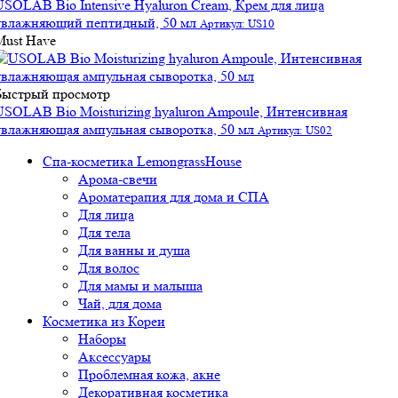
USOLAB Bio Intensive Hyaluron Cream, Крем для лица
увлажняющий пептидный, 50 мл
Артикул: US10
Must Have
Быстрый просмотр
USOLAB Bio Moisturizing hyaluron Ampoule, Интенсивная
увлажняющая ампульная сыворотка, 50 мл
Артикул: US02
Спа-косметика LemongrassHouse
Арома-свечи
Ароматерапия для дома и СПА
Для лица
Для тела
Для ванны и душа
Для волос
Для мамы и малыша
Чай, для дома
Косметика из Кореи
Наборы
Аксессуары
Проблемная кожа, акне
Декоративная косметика