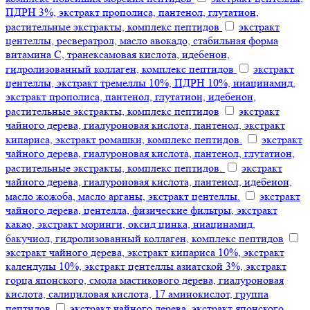
ПДРН 3%, экстракт прополиса, пантенол, глутатион,
растительные экстракты, комплекс пептидов
экстракт
центеллы, ресвератрол, масло авокадо, стабильная форма
витамина С, транексамовая кислота, идебенон,
гидролизованный коллаген, комплекс пептидов
экстракт
центеллы, экстракт тремеллы 10%, ПДРН 10%, ниацинамид,
экстракт прополиса, пантенол, глутатион, идебенон,
растительные экстракты, комплекс пептидов
экстракт
чайного дерева, гиалуроновая кислота, пантенол, экстракт
кипариса, экстракт ромашки, комплекс пептидов.
экстракт
чайного дерева, гиалуроновая кислота, пантенол, глутатион,
растительные экстракты, комплекс пептидов.
экстракт
чайного дерева, гиалуроновая кислота, пантенол, идебенон,
масло жожоба, масло арганы, экстракт центеллы.
экстракт
чайного дерева, центелла, физические фильтры, экстракт
какао, экстракт моринги, оксид цинка, ниацинамид,
бакучиол, гидролизованный коллаген, комплекс пептидов
экстракт чайного дерева, экстракт кипариса 10%, экстракт
календулы 10%, экстракт центеллы азиатской 3%, экстракт
горца японского, смола мастикового дерева, гиалуроновая
кислота, салициловая кислота, 17 аминокислот, группа
пептидов
экстракт чайного дерева, экстракт японского