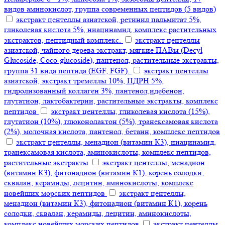
видов аминокислот, группа современных пептидов (5 видов)
экстракт центеллы азиатской, ретинил пальмитат 5%,
гликолевая кислота 5%, ниацинамид, комплекс растительных
экстрактов, пептидный комплекс.
экстракт центеллы
азиатской, чайного дерева экстракт, мягкие ПАВы (Decyl
Glucoside, Coco-glucoside), пантенол, растительные экстракты,
группа 31 вида пептида (EGF, FGF).
экстракт центеллы
азиатской, экстракт тремеллы 10%, ПДРН 5%,
гидролизованный коллаген 3%, пантенол,идебенон,
глутатион, лактобактерии, растительные экстракты, комплекс
пептидов
экстракт центеллы, гликолевая кислота (15%),
глутатион (10%), глюконолактон (5%), транексамовая кислота
(2%), молочная кислота, пантенол, бетаин, комплекс пептидов
экстракт центеллы, менадион (витамин К3), ниацинамид,
транексамовая кислота, аминокислоты, комплекс пептидов,
растительные экстракты
экстракт центеллы, менадион
(витамин К3), фитонадион (витамин К1), корень солодки,
сквалан, керамиды, лецитин, аминокислоты, комплекс
новейших морских пептидов
экстракт центеллы,
менадион (витамин К3), фитонадион (витамин К1), корень
солодки, сквалан, керамиды, лецитин, аминокислоты,
комплекс новейших морских пептидов
экстракт центеллы,