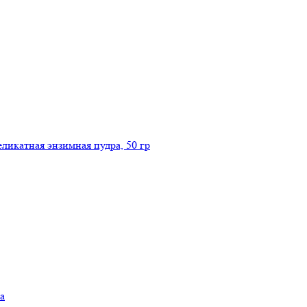
икатная энзимная пудра, 50 гр
а