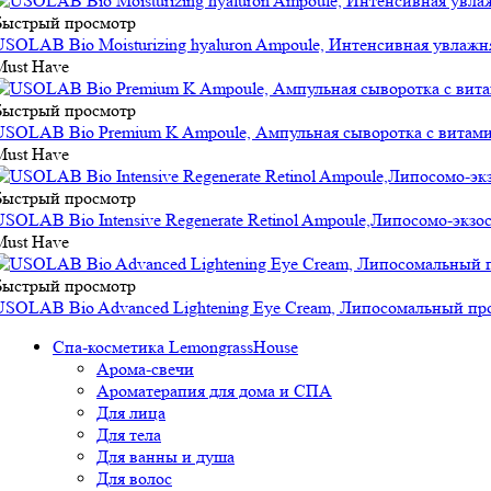
Быстрый просмотр
USOLAB Bio Moisturizing hyaluron Ampoule, Интенсивная увлажн
Must Have
Быстрый просмотр
USOLAB Bio Premium K Ampoule, Ампульная сыворотка с витами
Must Have
Быстрый просмотр
USOLAB Bio Intensive Regenerate Retinol Ampoule,Липосомо-экз
Must Have
Быстрый просмотр
USOLAB Bio Advanced Lightening Eye Cream, Липосомальный пр
Спа-косметика LemongrassHouse
Арома-свечи
Ароматерапия для дома и СПА
Для лица
Для тела
Для ванны и душа
Для волос