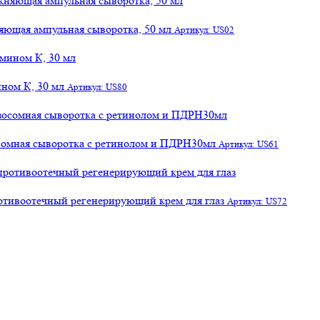
яющая ампульная сыворотка, 50 мл
Артикул: US02
ном К, 30 мл
Артикул: US80
осомная сыворотка с ретинолом и ПДРН30мл
Артикул: US61
отивоотечный регенерирующий крем для глаз
Артикул: US72