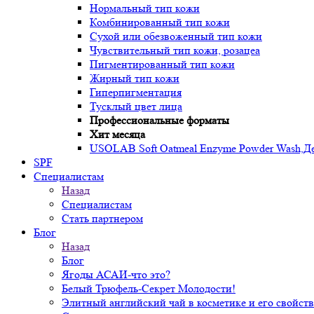
Нормальный тип кожи
Комбинированный тип кожи
Сухой или обезвоженный тип кожи
Чувствительный тип кожи, розацеа
Пигментированный тип кожи
Жирный тип кожи
Гиперпигментация
Тусклый цвет лица
Профессиональные форматы
Хит месяца
USOLAB Soft Oatmeal Enzyme Powder Wash,Дел
SPF
Специалистам
Назад
Специалистам
Стать партнером
Блог
Назад
Блог
Ягоды АСАИ-что это?
Белый Трюфель-Секрет Молодости!
Элитный английский чай в косметике и его свойств