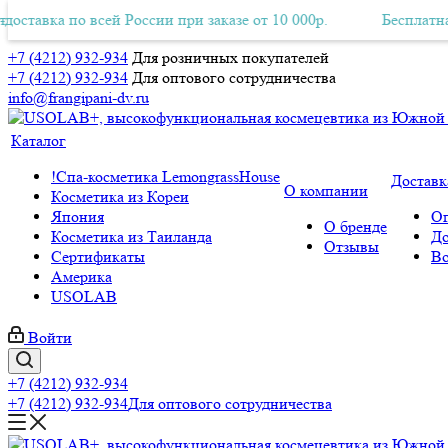
 по всей России при заказе от 10 000р.
ная Авиа-доставка по всей России при заказе от 10 000р.
Бесплатная Авиа-д
+7 (4212) 932-934
Для розничных покупателей
+7 (4212) 932-934
Для оптового сотрудничества
info@frangipani-dv.ru
Каталог
!Спа-косметика LemongrassHouse
Доставк
О компании
Косметика из Кореи
Япония
Оп
О бренде
Косметика из Таиланда
До
Отзывы
Сертификаты
Во
Америка
USOLAB
Войти
+7 (4212) 932-934
+7 (4212) 932-934
Для оптового сотрудничества