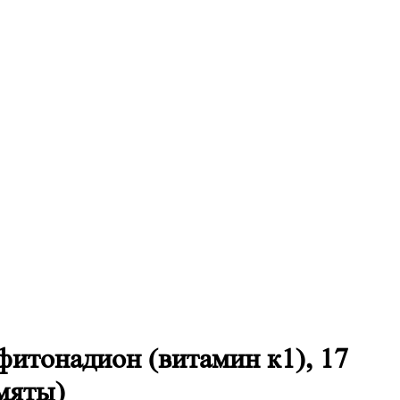
фитонадион (витамин к1), 17
 мяты)