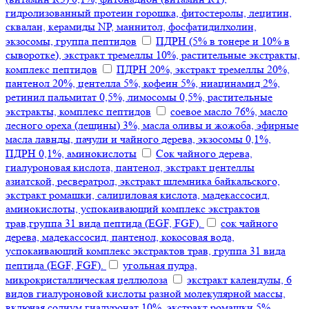
гидролизованный протеин горошка, фитостеролы, лецитин,
сквалан, керамиды NP, маннитол, фосфатидилхолин,
экзосомы, группа пептидов
ПДРН (5% в тонере и 10% в
сыворотке), экстракт тремеллы 10%, растительные экстракты,
комплекс пептидов
ПДРН 20%, экстракт тремеллы 20%,
пантенол 20%, центелла 5%, кофеин 5%, ниацинамид 2%,
ретинил пальмитат 0,5%, лимосомы 0,5%, растительные
экстракты, комплекс пептидов
соевое масло 76%, масло
лесного ореха (лещины) 3%, масла оливы и жожоба, эфирные
масла лавнды, пачули и чайного дерева, экзосомы 0,1%,
ПДРН 0,1%, аминокислоты
Сок чайного дерева,
гиалуроновая кислота, пантенол, экстракт центеллы
азиатской, ресвератрол, экстракт шлемника байкальского,
экстракт ромашки, салициловая кислота, мадекассосид,
аминокислоты, успокаивающий комплекс экстрактов
трав,группа 31 вида пептида (EGF, FGF).
сок чайного
дерева, мадекассосид, пантенол, кокосовая вода,
успокаивающий комплекс экстрактов трав, группа 31 вида
пептида (EGF, FGF).
угольная пудра,
микрокристаллическая целлюлоза
экстракт календулы, 6
видов гиалуроновой кислоты разной молекулярной массы,
включая содиум гиалуронат 10%, экстракт ромашки 5%,