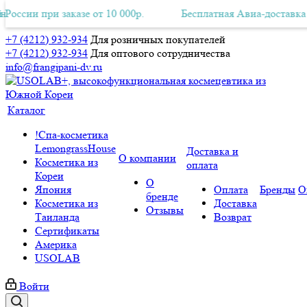
и заказе от 10 000р.
ная Авиа-доставка по всей России при заказе от 10 000р.
Бесплатная Авиа-доставка по всей Ро
Б
+7 (4212) 932-934
Для розничных покупателей
+7 (4212) 932-934
Для оптового сотрудничества
info@frangipani-dv.ru
Каталог
!Спа-косметика
LemongrassHouse
Доставка и
О компании
Косметика из
оплата
Кореи
О
Япония
Оплата
Бренды
О
бренде
Косметика из
Доставка
Отзывы
Таиланда
Возврат
Сертификаты
Америка
USOLAB
Войти