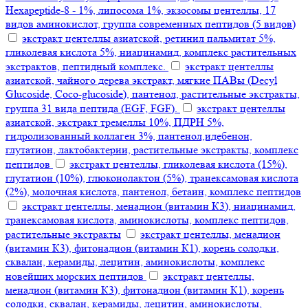
Hexapeptide-8 - 1%, липосома 1%, экзосомы центеллы, 17
видов аминокислот, группа современных пептидов (5 видов)
экстракт центеллы азиатской, ретинил пальмитат 5%,
гликолевая кислота 5%, ниацинамид, комплекс растительных
экстрактов, пептидный комплекс.
экстракт центеллы
азиатской, чайного дерева экстракт, мягкие ПАВы (Decyl
Glucoside, Coco-glucoside), пантенол, растительные экстракты,
группа 31 вида пептида (EGF, FGF).
экстракт центеллы
азиатской, экстракт тремеллы 10%, ПДРН 5%,
гидролизованный коллаген 3%, пантенол,идебенон,
глутатион, лактобактерии, растительные экстракты, комплекс
пептидов
экстракт центеллы, гликолевая кислота (15%),
глутатион (10%), глюконолактон (5%), транексамовая кислота
(2%), молочная кислота, пантенол, бетаин, комплекс пептидов
экстракт центеллы, менадион (витамин К3), ниацинамид,
транексамовая кислота, аминокислоты, комплекс пептидов,
растительные экстракты
экстракт центеллы, менадион
(витамин К3), фитонадион (витамин К1), корень солодки,
сквалан, керамиды, лецитин, аминокислоты, комплекс
новейших морских пептидов
экстракт центеллы,
менадион (витамин К3), фитонадион (витамин К1), корень
солодки, сквалан, керамиды, лецитин, аминокислоты,