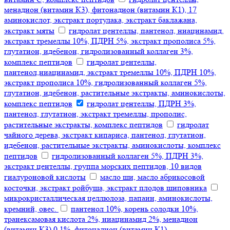
менадион (витамин К3), фитонадион (витамин К1), 17
аминокислот, экстракт портулака, экстракт баклажана,
экстракт мяты
гидролат центеллы, пантенол, ниацинамид,
экстракт тремеллы 10%, ПДРН 5%, экстракт прополиса 5%,
глутатион, идебенон, гидролизованный коллаген 3%,
комплекс пептидов
гидролат центеллы,
пантенол,ниацинамид, экстракт тремеллы 10%, ПДРН 10%,
экстракт прополиса 10%, гидролизованный коллаген 5%,
глутатион, идебенон, растительные экстракты, аминокислоты,
комплекс пептидов
гидролат центеллы, ПДРН 3%,
пантенол, глутатион, экстракт тремеллы, прополис,
растительные экстракты, комплекс пептидов
гидролат
чайного дерева, экстракт кипариса, пантенол, глутатион,
идебенон, растительные экстракты, аминокислоты, комплекс
пептидов
гидролизованный коллаген 5%, ПДРН 3%,
экстракт центеллы, группа морских пептидов, 10 видов
гиалуроновой кислоты
масло ши, масло абрикосовой
косточки, экстракт ройбуша, экстракт плодов шиповника
микрокристаллическая целлюлоза, папаин, аминокислоты,
кремний, овес.
пантенол 10%, корень солодки 10%,
транексамовая кислота 2%, ниацинамид 2%, менадион
(витамин К3) 0,1%, фитонадион (витамин К1),