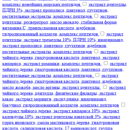
комплекс новейших морских пептидов
экстракт центеллы,
ПДРН 3%, экстракт прополиса, пантенол, глутатион,
растительные экстракты, комплекс пептидов
экстракт
центеллы, ресвератрол, масло авокадо, стабильная форма
витамина С, транексамовая кислота, идебенон,
гидролизованный коллаген, комплекс пептидов
экстракт
центеллы, экстракт тремеллы 10%, ПДРН 10%, ниацинамид,
экстракт прополиса, пантенол, глутатион, идебенон,
растительные экстракты, комплекс пептидов
экстракт
чайного дерева, гиалуроновая кислота, пантенол, экстракт
кипариса, экстракт ромашки, комплекс пептидов.
экстракт
чайного дерева, гиалуроновая кислота, пантенол, глутатион,
растительные экстракты, комплекс пептидов.
экстракт
чайного дерева, гиалуроновая кислота, пантенол, идебенон,
масло жожоба, масло арганы, экстракт центеллы.
экстракт
чайного дерева, центелла, физические фильтры, экстракт
какао, экстракт моринги, оксид цинка, ниацинамид,
бакучиол, гидролизованный коллаген, комплекс пептидов
экстракт чайного дерева, экстракт кипариса 10%, экстракт
календулы 10%, экстракт центеллы азиатской 3%, экстракт
горца японского, смола мастикового дерева, гиалуроновая
кислота, салициловая кислота, 17 аминокислот, группа