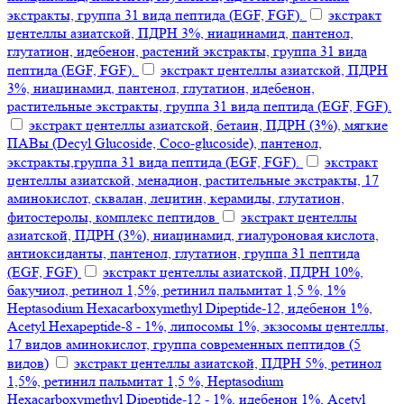
экстракты, группа 31 вида пептида (EGF, FGF).
экстракт
центеллы азиатской, ПДРН 3%, ниацинамид, пантенол,
глутатион, идебенон, растений экстракты, группа 31 вида
пептида (EGF, FGF).
экстракт центеллы азиатской, ПДРН
3%, ниацинамид, пантенол, глутатион, идебенон,
растительные экстракты, группа 31 вида пептида (EGF, FGF).
экстракт центеллы азиатской, бетаин, ПДРН (3%), мягкие
ПАВы (Decyl Glucoside, Coco-glucoside), пантенол,
экстракты,группа 31 вида пептида (EGF, FGF).
экстракт
центеллы азиатской, менадион, растительные экстракты, 17
аминокислот, сквалан, лецитин, керамиды, глутатион,
фитостеролы, комплекс пептидов
экстракт центеллы
азиатской, ПДРН (3%), ниацинамид, гиалуроновая кислота,
антиоксиданты, пантенол, глутатион, группа 31 пептида
(EGF, FGF)
экстракт центеллы азиатской, ПДРН 10%,
бакучиол, ретинол 1,5%, ретинил пальмитат 1,5 %, 1%
Heptasodium Hexacarboxymethyl Dipeptide-12, идебенон 1%,
Acetyl Hexapeptide-8 - 1%, липосомы 1%, экзосомы центеллы,
17 видов аминокислот, группа современных пептидов (5
видов)
экстракт центеллы азиатской, ПДРН 5%, ретинол
1,5%, ретинил пальмитат 1,5 %, Heptasodium
Hexacarboxymethyl Dipeptide-12 - 1%, идебенон 1%, Acetyl