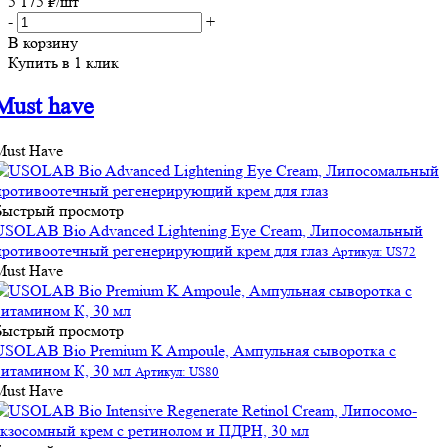
5 175
₽
/шт
-
+
В корзину
Купить в 1 клик
Must have
Must Have
Быстрый просмотр
USOLAB Bio Advanced Lightening Eye Cream, Липосомальный
противоотечный регенерирующий крем для глаз
Артикул: US72
Must Have
Быстрый просмотр
USOLAB Bio Premium K Ampoule, Ампульная сыворотка с
витамином К, 30 мл
Артикул: US80
Must Have