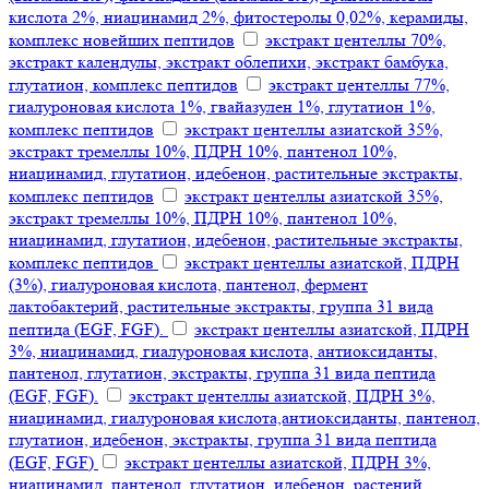
кислота 2%, ниацинамид 2%, фитостеролы 0,02%, керамиды,
комплекс новейших пептидов
экстракт центеллы 70%,
экстракт календулы, экстракт облепихи, экстракт бамбука,
глутатион, комплекс пептидов
экстракт центеллы 77%,
гиалуроновая кислота 1%, гвайазулен 1%, глутатион 1%,
комплекс пептидов
экстракт центеллы азиатской 35%,
экстракт тремеллы 10%, ПДРН 10%, пантенол 10%,
ниацинамид, глутатион, идебенон, растительные экстракты,
комплекс пептидов
экстракт центеллы азиатской 35%,
экстракт тремеллы 10%, ПДРН 10%, пантенол 10%,
ниацинамид, глутатион, идебенон, растительные экстракты,
комплекс пептидов
экстракт центеллы азиатской, ПДРН
(3%), гиалуроновая кислота, пантенол, фермент
лактобактерий, растительные экстракты, группа 31 вида
пептида (EGF, FGF).
экстракт центеллы азиатской, ПДРН
3%, ниацинамид, гиалуроновая кислота, антиоксиданты,
пантенол, глутатион, экстракты, группа 31 вида пептида
(EGF, FGF).
экстракт центеллы азиатской, ПДРН 3%,
ниацинамид, гиалуроновая кислота,антиоксиданты, пантенол,
глутатион, идебенон, экстракты, группа 31 вида пептида
(EGF, FGF)
экстракт центеллы азиатской, ПДРН 3%,
ниацинамид, пантенол, глутатион, идебенон, растений