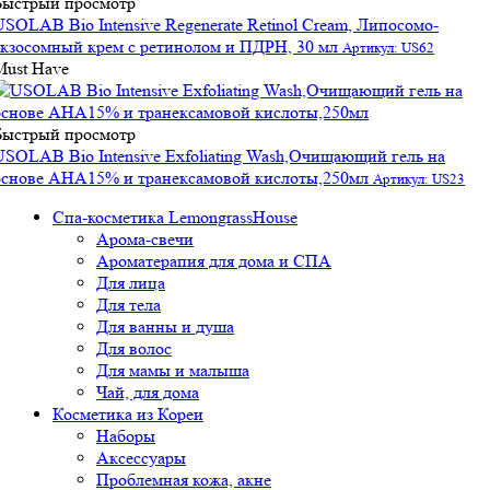
Быстрый просмотр
USOLAB Bio Intensive Regenerate Retinol Cream, Липосомо-
экзосомный крем с ретинолом и ПДРН, 30 мл
Артикул: US62
Must Have
Быстрый просмотр
USOLAB Bio Intensive Exfoliating Wash,Очищающий гель на
основе АНА15% и транексамовой кислоты,250мл
Артикул: US23
Спа-косметика LemongrassHouse
Арома-свечи
Ароматерапия для дома и СПА
Для лица
Для тела
Для ванны и душа
Для волос
Для мамы и малыша
Чай, для дома
Косметика из Кореи
Наборы
Аксессуары
Проблемная кожа, акне