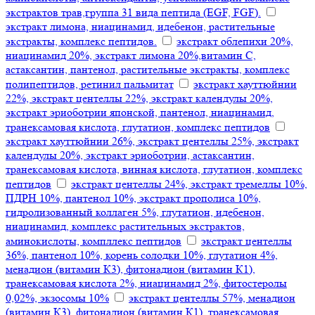
экстрактов трав,группа 31 вида пептида (EGF, FGF).
экстракт лимона, ниацинамид, идебенон, растительные
экстракты, комплекс пептидов.
экстракт облепихи 20%,
ниацинамид 20%, экстракт лимона 20%,витамин С,
астаксантин, пантенол, растительные экстракты, комплекс
полипептидов, ретинил пальмитат
экстракт хауттюйнии
22%, экстракт центеллы 22%, экстракт календулы 20%,
экстракт эриоботрии японской, пантенол, ниацинамид,
транексамовая кислота, глутатион, комплекс пептидов
экстракт хауттюйнии 26%, экстракт центеллы 25%, экстракт
календулы 20%, экстракт эриоботрии, астаксантин,
транексамовая кислота, винная кислота, глутатион, комплекс
пептидов
экстракт центеллы 24%, экстракт тремеллы 10%,
ПДРН 10%, пантенол 10%, экстракт прополиса 10%,
гидролизованный коллаген 5%, глутатион, идебенон,
ниацинамид, комплекс растительных экстрактов,
аминокислоты, компллекс пептидов
экстракт центеллы
36%, пантенол 10%, корень солодки 10%, глутатион 4%,
менадион (витамин К3), фитонадион (витамин К1),
транексамовая кислота 2%, ниацинамид 2%, фитостеролы
0,02%, экзосомы 10%
экстракт центеллы 57%, менадион
(витамин К3), фитонадион (витамин К1), транексамовая