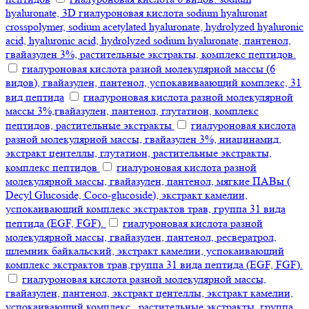
hyaluronate, 3D гиалуроновая кислота sodium hyaluronat
crosspolymer, sodium acetylated hyaluronate, hydrolyzed hyaluronic
acid, hyaluronic acid, hydrolyzed sodium hyaluronate, пантенол,
гвайазулен 3%, растительные экстракты, комплекс пептидов.
гиалуроновая кислота разной молекулярной массы (6
видов), гвайазулен, пантенол, успокавиваающий комплекс, 31
вид пептида
гиалуроновая кислота разной молекулярной
массы 3%,гвайазулен, пантенол, глутатион, комплекс
пептидов, растительные экстракты
гиалуроновая кислота
разной молекулярной массы, гвайазулен 3%, ниацинамид,
экстракт центеллы, глутатион, растительные экстракты,
комплекс пептидов
гиалуроновая кислота разной
молекулярной массы, гвайазулен, пантенол, мягкие ПАВы (
Decyl Glucoside, Coco-glucoside), экстракт камелии,
успокаивающий комплекс экстрактов трав, группа 31 вида
пептида (EGF, FGF).
гиалуроновая кислота разной
молекулярной массы, гвайазулен, пантенол, ресвератрол,
шлемник байкальский, экстракт камелии, успокаивающий
комплекс экстрактов трав,группа 31 вида пептида (EGF, FGF).
гиалуроновая кислота разной молекулярной массы,
гвайазулен, пантенол, экстракт центеллы, экстракт камелии,
успокаивающий комплекс , растительные экстракты, группа