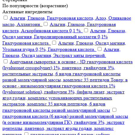
По популярности (возрастание)
Активные ингредиенты
Альгин, Глюкоза, Гиалуроновая кислота, Алоэ, Оливковое
масло, Аллантоин.
Альгин, Глюкоза, Гиалуроновая
кислота, Аскорбиновая кислота 0,1 %.
Альгин, Глюкоза,
Оксид магния, Гидролизированный коллаген 0,1%
Гиалуроновая кислота.
Альгин, Глюкоза, Оксид магния,
Угольная пудра 0,5%, Гиалуроновая кислота.
Альгин,
Глюкоза, Оксид магния, Экстракт мяты перечной.
Ампульная сыворотка: в основе - 3D гиалуроновая кислота
(hyaluronat crosspolymer) 1%, пантенол, гвайазулен 3%,
растительные экстракты, 6 видов гиалуроновой кислоты
разной молекулярной массы, комплекс 35 пептидов Тонер: в
основе - низкомолекулярная гиалуроновая кислота 1%
(hyaluronat solution), гвайазулен 3%, бифида лизат, экстракт
ягод годжи, комплекс успокаивающих растительных
экстрактов, комплекс 35 видов пептидов, 6 видов
гиалуроновой кислоты разной молекулярной массы
гиалуроновая кислота (6 видов) разной молекулярной массы
(в основе низкомолекулярная ГК), гвайазулен 3%, экстракт
центеллы, пантенол, экстракт ягоды годжи, комплекс
пептидов
гиалуроновая кислота 6 видов: sodium