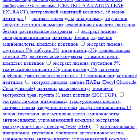
гвайазулен 3%, экзосомы (CENTELLA ASIATICA LEAF
EXTRACT), натуральный защитный комплекс, 36 видов
пептидов
экстракт календулы, ниацинамид, глутатион,
арбутин, ретинил пальмитат, аскорбиновая кислота, пантенол,
бетаин, растительные экстракты
экстракт лимона,
гиалуроновая кислота, пантенол, бетаин, идебенон,
аминокислоты, комплекс пептидов
экстракт лимона,
глутатион 5%, арбутин 2%, ниацинамид 2%, транексамовая
кислота 2%, растительные экстракты, 17 аминокислот,
комплекс пептидов
экстракт лимона, глутатион 5%,
транексамовая кислота 2%, ниацинамид 2%, пантенол,
идебенон, растительные экстракты, 17 аминокислот, комплекс
пептидов
экстракт лимона, мягкие ПАВы (Decyl Glucoside,
Coco-glucoside), пантенол,кокосовая вода, комплекс
экстрактов трав, группа 31 вида пептида (EGF, FGF).
экстракт лимона, ниацинамид, гиалуроноваяя кислота,
экстракт сосны, гардении экстракт, альфа-аминокислоты 17
видов, глутатион, апельсиновое масло, аминокислоты,
антиоксиданты, успокаивающий комплекс экстрактов
трав,группа 31 вида пептида (EGF, FGF).
экстракт лимона,
ниацинамид, глутатион, убихинон, апельсиновое масло,
аминокислоты, антиоксиданты, успокаивающий комплекс