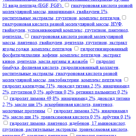
31 вида пептида (EGF, FGF).
гиалуроновая кислота разной
молекулярной массы, ниацинамид, гвайазулен 1%,
растительные экстракты, глутатион, комплекс пептидов
гиалуроновая кислота разной молекулярной массы, НУФ,
гвайазулен, успокаивающий комплекс, глутатион. пантенол,
центелла.
гиалуроновая кислота разной молекулярной
массы, пантенол, гвайазулен, центелла, глутатион, экстракт
ягоды годжи, комплекс пептидов
гидрогенизированный
фосфатидилхолин, кофеин, комплекс пептидов, экстракт
киноа, центелла, масла арганы и жожоба
гидролат
бамбука, фолиевая кислота, гидролизованный коллаген,
растительные экстракты, гиалуроновая кислота разной
молекулярной массы, лактобактерии, комплекс пептидов
гидролат календулы 71%, диоксид титана 2,5%, ниацинамид
2%, глутатион 0,5%, арбутин 0,2%, ретинил пальмитат 0,2%
гидролат лимона 49,8%, ниацинамид 2%, диоксид титана
2,7%, масло ши 1%, аскорбиновая кислота, пантенол,
молочные протеины
гидролат лимона 52%, ниацинамид
2%, масло ши 1%, транексамовая кислота 0,5%, арбутин 0,1%
гидролат лимона, пантенол, идебенон, 17 аминокислот,
глутатион, растительные экстракты, транексамовая кислота,
витамин С, комплекс пептидов
гидролат центеллы,