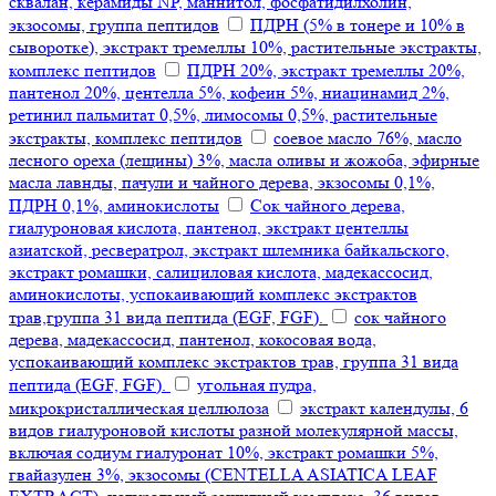
сквалан, керамиды NP, маннитол, фосфатидилхолин,
экзосомы, группа пептидов
ПДРН (5% в тонере и 10% в
сыворотке), экстракт тремеллы 10%, растительные экстракты,
комплекс пептидов
ПДРН 20%, экстракт тремеллы 20%,
пантенол 20%, центелла 5%, кофеин 5%, ниацинамид 2%,
ретинил пальмитат 0,5%, лимосомы 0,5%, растительные
экстракты, комплекс пептидов
соевое масло 76%, масло
лесного ореха (лещины) 3%, масла оливы и жожоба, эфирные
масла лавнды, пачули и чайного дерева, экзосомы 0,1%,
ПДРН 0,1%, аминокислоты
Сок чайного дерева,
гиалуроновая кислота, пантенол, экстракт центеллы
азиатской, ресвератрол, экстракт шлемника байкальского,
экстракт ромашки, салициловая кислота, мадекассосид,
аминокислоты, успокаивающий комплекс экстрактов
трав,группа 31 вида пептида (EGF, FGF).
сок чайного
дерева, мадекассосид, пантенол, кокосовая вода,
успокаивающий комплекс экстрактов трав, группа 31 вида
пептида (EGF, FGF).
угольная пудра,
микрокристаллическая целлюлоза
экстракт календулы, 6
видов гиалуроновой кислоты разной молекулярной массы,
включая содиум гиалуронат 10%, экстракт ромашки 5%,
гвайазулен 3%, экзосомы (CENTELLA ASIATICA LEAF