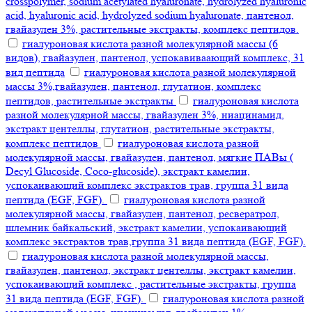
crosspolymer, sodium acetylated hyaluronate, hydrolyzed hyaluronic
acid, hyaluronic acid, hydrolyzed sodium hyaluronate, пантенол,
гвайазулен 3%, растительные экстракты, комплекс пептидов.
гиалуроновая кислота разной молекулярной массы (6
видов), гвайазулен, пантенол, успокавиваающий комплекс, 31
вид пептида
гиалуроновая кислота разной молекулярной
массы 3%,гвайазулен, пантенол, глутатион, комплекс
пептидов, растительные экстракты
гиалуроновая кислота
разной молекулярной массы, гвайазулен 3%, ниацинамид,
экстракт центеллы, глутатион, растительные экстракты,
комплекс пептидов
гиалуроновая кислота разной
молекулярной массы, гвайазулен, пантенол, мягкие ПАВы (
Decyl Glucoside, Coco-glucoside), экстракт камелии,
успокаивающий комплекс экстрактов трав, группа 31 вида
пептида (EGF, FGF).
гиалуроновая кислота разной
молекулярной массы, гвайазулен, пантенол, ресвератрол,
шлемник байкальский, экстракт камелии, успокаивающий
комплекс экстрактов трав,группа 31 вида пептида (EGF, FGF).
гиалуроновая кислота разной молекулярной массы,
гвайазулен, пантенол, экстракт центеллы, экстракт камелии,
успокаивающий комплекс , растительные экстракты, группа
31 вида пептида (EGF, FGF).
гиалуроновая кислота разной