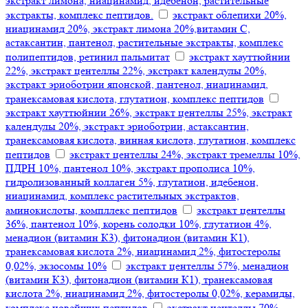
экстракт лимона, ниацинамид, идебенон, растительные
экстракты, комплекс пептидов.
экстракт облепихи 20%,
ниацинамид 20%, экстракт лимона 20%,витамин С,
астаксантин, пантенол, растительные экстракты, комплекс
полипептидов, ретинил пальмитат
экстракт хауттюйнии
22%, экстракт центеллы 22%, экстракт календулы 20%,
экстракт эриоботрии японской, пантенол, ниацинамид,
транексамовая кислота, глутатион, комплекс пептидов
экстракт хауттюйнии 26%, экстракт центеллы 25%, экстракт
календулы 20%, экстракт эриоботрии, астаксантин,
транексамовая кислота, винная кислота, глутатион, комплекс
пептидов
экстракт центеллы 24%, экстракт тремеллы 10%,
ПДРН 10%, пантенол 10%, экстракт прополиса 10%,
гидролизованный коллаген 5%, глутатион, идебенон,
ниацинамид, комплекс растительных экстрактов,
аминокислоты, компллекс пептидов
экстракт центеллы
36%, пантенол 10%, корень солодки 10%, глутатион 4%,
менадион (витамин К3), фитонадион (витамин К1),
транексамовая кислота 2%, ниацинамид 2%, фитостеролы
0,02%, экзосомы 10%
экстракт центеллы 57%, менадион
(витамин К3), фитонадион (витамин К1), транексамовая
кислота 2%, ниацинамид 2%, фитостеролы 0,02%, керамиды,
комплекс новейших пептидов
экстракт центеллы 70%,