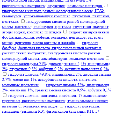
молекулярной массы, ниацинамид, гвайазулен 1%,
растительные экстракты, глутатион, комплекс пептидов
гиалуроновая кислота разной молекулярной массы, НУФ,
гвайазулен, успокаивающий комплекс, глутатион. пантенол,
центелла.
гиалуроновая кислота разной молекулярной
массы, пантенол, гвайазулен, центелла, глутатион, экстракт
ягоды годжи, комплекс пептидов
гидрогенизированный
фосфатидилхолин, кофеин, комплекс пептидов, экстракт
киноа, центелла, масла арганы и жожоба
гидролат
бамбука, фолиевая кислота, гидролизованный коллаген,
растительные экстракты, гиалуроновая кислота разной
молекулярной массы, лактобактерии, комплекс пептидов
гидролат календулы 71%, диоксид титана 2,5%, ниацинамид
2%, глутатион 0,5%, арбутин 0,2%, ретинил пальмитат 0,2%
гидролат лимона 49,8%, ниацинамид 2%, диоксид титана
2,7%, масло ши 1%, аскорбиновая кислота, пантенол,
молочные протеины
гидролат лимона 52%, ниацинамид
2%, масло ши 1%, транексамовая кислота 0,5%, арбутин 0,1%
гидролат лимона, пантенол, идебенон, 17 аминокислот,
глутатион, растительные экстракты, транексамовая кислота,
витамин С, комплекс пептидов
гидролат центеллы,
менадион (витамин К3), фитонадион (витамин К1), 17