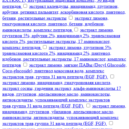
EXTRACT), натуральный защитный комплекс, 36 видов
пептидов
экстракт календулы, ниацинамид, глутатион,
арбутин, ретинил пальмитат, аскорбиновая кислота, пантенол,
бетаин, растительные экстракты
экстракт лимона,
гиалуроновая кислота, пантенол, бетаин, идебенон,
аминокислоты, комплекс пептидов
экстракт лимона,
глутатион 5%, арбутин 2%, ниацинамид 2%, транексамовая
кислота 2%, растительные экстракты, 17 аминокислот,
комплекс пептидов
экстракт лимона, глутатион 5%,
транексамовая кислота 2%, ниацинамид 2%, пантенол,
идебенон, растительные экстракты, 17 аминокислот, комплекс
пептидов
экстракт лимона, мягкие ПАВы (Decyl Glucoside,
Coco-glucoside), пантенол,кокосовая вода, комплекс
экстрактов трав, группа 31 вида пептида (EGF, FGF).
экстракт лимона, ниацинамид, гиалуроноваяя кислота,
экстракт сосны, гардении экстракт, альфа-аминокислоты 17
видов, глутатион, апельсиновое масло, аминокислоты,
антиоксиданты, успокаивающий комплекс экстрактов
трав,группа 31 вида пептида (EGF, FGF).
экстракт лимона,
ниацинамид, глутатион, убихинон, апельсиновое масло,
аминокислоты, антиоксиданты, успокаивающий комплекс
экстрактов трав,группа 31 вида пептида (EGF, FGF).