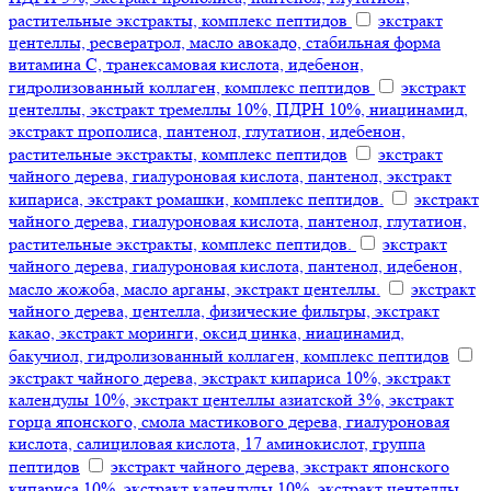
растительные экстракты, комплекс пептидов
экстракт
центеллы, ресвератрол, масло авокадо, стабильная форма
витамина С, транексамовая кислота, идебенон,
гидролизованный коллаген, комплекс пептидов
экстракт
центеллы, экстракт тремеллы 10%, ПДРН 10%, ниацинамид,
экстракт прополиса, пантенол, глутатион, идебенон,
растительные экстракты, комплекс пептидов
экстракт
чайного дерева, гиалуроновая кислота, пантенол, экстракт
кипариса, экстракт ромашки, комплекс пептидов.
экстракт
чайного дерева, гиалуроновая кислота, пантенол, глутатион,
растительные экстракты, комплекс пептидов.
экстракт
чайного дерева, гиалуроновая кислота, пантенол, идебенон,
масло жожоба, масло арганы, экстракт центеллы.
экстракт
чайного дерева, центелла, физические фильтры, экстракт
какао, экстракт моринги, оксид цинка, ниацинамид,
бакучиол, гидролизованный коллаген, комплекс пептидов
экстракт чайного дерева, экстракт кипариса 10%, экстракт
календулы 10%, экстракт центеллы азиатской 3%, экстракт
горца японского, смола мастикового дерева, гиалуроновая
кислота, салициловая кислота, 17 аминокислот, группа
пептидов
экстракт чайного дерева, экстракт японского
кипариса 10%, экстракт календулы 10%, экстракт центеллы