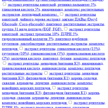
экстракт центеллы азиатской, ретинил пальмитат 5%,
гликолевая кислота 5%, ниацинамид, комплекс растительных
экстрактов, пептидный комплекс.
экстракт центеллы
азиатской, чайного дерева экстракт, мягкие ПАВы (Decyl
Glucoside, Coco-glucoside), пантенол, растительные экстракты,
группа 31 вида пептида (EGF, FGF).
экстракт центеллы
азиатской, экстракт тремеллы 10%, ПДРН 5%,
гидролизованный коллаген 3%, пантенол,идебенон,
глутатион, лактобактерии, растительные экстракты, комплекс
пептидов
экстракт центеллы, гликолевая кислота (15%),
глутатион (10%), глюконолактон (5%), транексамовая кислота
(2%), молочная кислота, пантенол, бетаин, комплекс пептидов
экстракт центеллы, менадион (витамин К3), ниацинамид,
транексамовая кислота, аминокислоты, комплекс пептидов,
растительные экстракты
экстракт центеллы, менадион
(витамин К3), фитонадион (витамин К1), корень солодки,
сквалан, керамиды, лецитин, аминокислоты, комплекс
новейших морских пептидов
экстракт центеллы,
менадион (витамин К3), фитонадион (витамин К1), корень
солодки, сквалан, керамиды, лецитин, аминокислоты,
комплекс новейших морских пептидов
экстракт центеллы,
ПДРН 3%, экстракт прополиса, пантенол, глутатион,