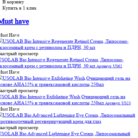
В корзину
Купить в 1 клик
Must have
Must Have
Быстрый просмотр
USOLAB Bio Intensive Regenerate Retinol Cream, Липосомо-
экзосомный крем с ретинолом и ПДРН, 30 мл
Артикул: US62
Must Have
Быстрый просмотр
USOLAB Bio Intensive Exfoliating Wash,Очищающий гель на
основе АНА15% и транексамовой кислоты,250мл
Артикул: US23
Must Have
Быстрый просмотр
USOLAB Bio Advanced Lightening Eye Cream, Липосомальный