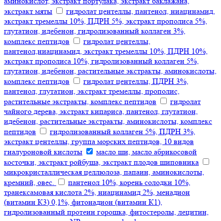
аминокислот, экстракт портулака, экстракт баклажана,
экстракт мяты
гидролат центеллы, пантенол, ниацинамид,
экстракт тремеллы 10%, ПДРН 5%, экстракт прополиса 5%,
глутатион, идебенон, гидролизованный коллаген 3%,
комплекс пептидов
гидролат центеллы,
пантенол,ниацинамид, экстракт тремеллы 10%, ПДРН 10%,
экстракт прополиса 10%, гидролизованный коллаген 5%,
глутатион, идебенон, растительные экстракты, аминокислоты,
комплекс пептидов
гидролат центеллы, ПДРН 3%,
пантенол, глутатион, экстракт тремеллы, прополис,
растительные экстракты, комплекс пептидов
гидролат
чайного дерева, экстракт кипариса, пантенол, глутатион,
идебенон, растительные экстракты, аминокислоты, комплекс
пептидов
гидролизованный коллаген 5%, ПДРН 3%,
экстракт центеллы, группа морских пептидов, 10 видов
гиалуроновой кислоты
масло ши, масло абрикосовой
косточки, экстракт ройбуша, экстракт плодов шиповника
микрокристаллическая целлюлоза, папаин, аминокислоты,
кремний, овес.
пантенол 10%, корень солодки 10%,
транексамовая кислота 2%, ниацинамид 2%, менадион
(витамин К3) 0,1%, фитонадион (витамин К1),
гидролизованный протеин горошка, фитостеролы, лецитин,