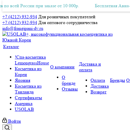
России при заказе от 10 000р.
ная Авиа-доставка по всей России при заказе от 10 000р.
Бесплатная Авиа-доставка п
+7 (4212) 932-934
Для розничных покупателей
+7 (4212) 932-934
Для оптового сотрудничества
info@frangipani-dv.ru
Каталог
!Спа-косметика
LemongrassHouse
Доставка и
О компании
Косметика из
оплата
Кореи
О
Япония
Оплата
Бренды
О
бренде
Косметика из
Доставка
Отзывы
Таиланда
Возврат
Сертификаты
Америка
USOLAB
Войти