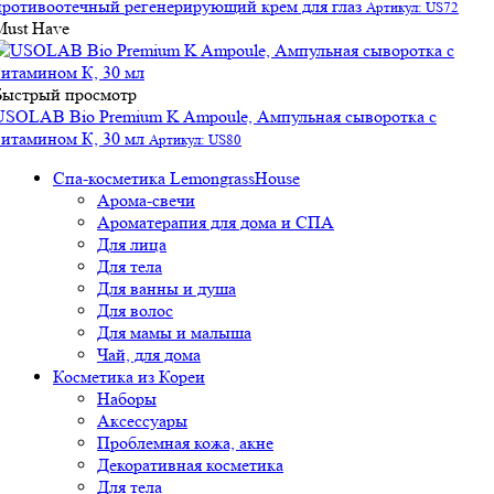
противоотечный регенерирующий крем для глаз
Артикул: US72
Must Have
Быстрый просмотр
USOLAB Bio Premium K Ampoule, Ампульная сыворотка с
витамином К, 30 мл
Артикул: US80
Спа-косметика LemongrassHouse
Арома-свечи
Ароматерапия для дома и СПА
Для лица
Для тела
Для ванны и душа
Для волос
Для мамы и малыша
Чай, для дома
Косметика из Кореи
Наборы
Аксессуары
Проблемная кожа, акне
Декоративная косметика
Для тела