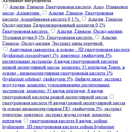
Активные ингредиенты
Альгин, Глюкоза, Гиалуроновая кислота, Алоэ, Оливковое
масло, Аллантоин.
Альгин, Глюкоза, Гиалуроновая
кислота, Аскорбиновая кислота 0,1 %.
Альгин, Глюкоза,
Оксид магния, Гидролизированный коллаген 0,1%
Гиалуроновая кислота.
Альгин, Глюкоза, Оксид магния,
Угольная пудра 0,5%, Гиалуроновая кислота.
Альгин,
Глюкоза, Оксид магния, Экстракт мяты перечной.
Ампульная сыворотка: в основе - 3D гиалуроновая кислота
(hyaluronat crosspolymer) 1%, пантенол, гвайазулен 3%,
растительные экстракты, 6 видов гиалуроновой кислоты
разной молекулярной массы, комплекс 35 пептидов Тонер: в
основе - низкомолекулярная гиалуроновая кислота 1%
(hyaluronat solution), гвайазулен 3%, бифида лизат, экстракт
ягод годжи, комплекс успокаивающих растительных
экстрактов, комплекс 35 видов пептидов, 6 видов
гиалуроновой кислоты разной молекулярной массы
гиалуроновая кислота (6 видов) разной молекулярной массы
(в основе низкомолекулярная ГК), гвайазулен 3%, экстракт
центеллы, пантенол, экстракт ягоды годжи, комплекс
пептидов
гиалуроновая кислота 6 видов: sodium
hyaluronate, 3D гиалуроновая кислота sodium hyaluronat