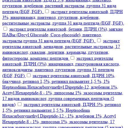
глутатион, идебенон, растений экстракты, группа 31 вида
пептида (EGF, FGF).
экстракт центеллы азиатской, ПДРН
3%, ниацинамид, пантенол, глутатион, идебенон,
растительные экстракты, группа 31 вида пептида (EGF, FGF).
экстракт центеллы азиатской, бетаин, ПДРН (3%), мягкие
ПАВы (Decyl Glucoside, Coco-glucoside), пантенол,
экстракты,группа 31 вида пептида (EGF, FGF).
экстракт
центеллы азиатской, менадион, растительные экстракты, 17
аминокислот, сквалан, лецитин, керамиды, глутатион,
фитостеролы, комплекс пептидов
экстракт центеллы
азиатской, ПДРН (3%), ниацинамид, гиалуроновая кислота,
антиоксиданты, пантенол, глутатион, группа 31 пептида
(EGF, FGF)
экстракт центеллы азиатской, ПДРН 10%,
бакучиол, ретинол 1,5%, ретинил пальмитат 1,5 %, 1%
Heptasodium Hexacarboxymethyl Dipeptide-12, идебенон 1%,
Acetyl Hexapeptide-8 - 1%, липосомы 1%, экзосомы центеллы,
17 видов аминокислот, группа современных пептидов (5
видов)
экстракт центеллы азиатской, ПДРН 5%, ретинол
1,5%, ретинил пальмитат 1,5 %, Heptasodium
Hexacarboxymethyl Dipeptide-12 - 1%, идебенон 1%, Acetyl
Hexapeptide-8 - 1%, липосома 1%, экзосомы центеллы, 17
видов аминокислот, группа современных пептидов (5 видов)