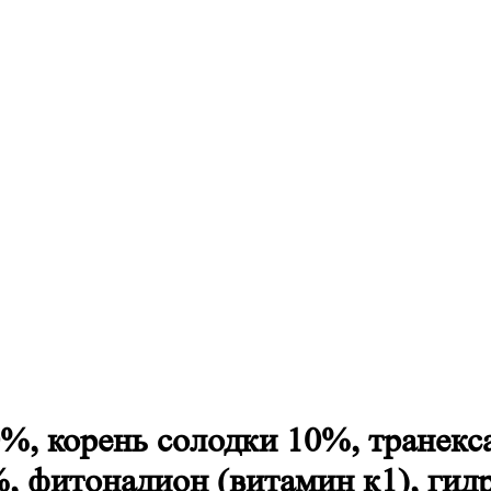
%, корень солодки 10%, транекс
%, фитонадион (витамин к1), ги