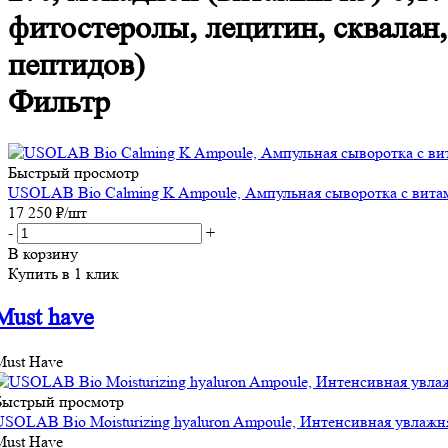
фитостеролы, лецитин, сквалан
пептидов)
Фильтр
Быстрый просмотр
USOLAB Bio Calming K Ampoule, Ампульная сыворотка с вита
17 250
₽
/шт
-
+
В корзину
Купить в 1 клик
Must have
Must Have
Быстрый просмотр
USOLAB Bio Moisturizing hyaluron Ampoule, Интенсивная увлажн
Must Have