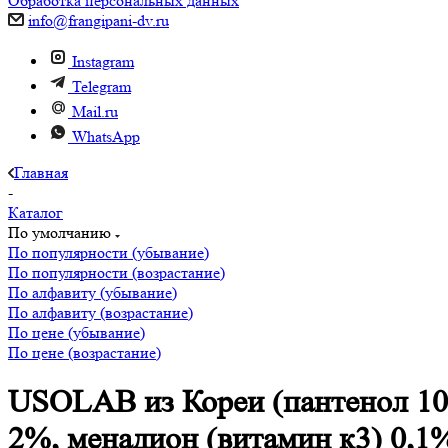
Обработка персональных данных
info@frangipani-dv.ru
Instagram
Telegram
Mail.ru
WhatsApp
Главная
-
Каталог
По умолчанию
По популярности (убывание)
По популярности (возрастание)
По алфавиту (убывание)
По алфавиту (возрастание)
По цене (убывание)
По цене (возрастание)
USOLAB из Кореи (пантенол 10
2%, менадион (витамин к3) 0,1