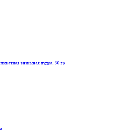
икатная энзимная пудра, 50 гр
а