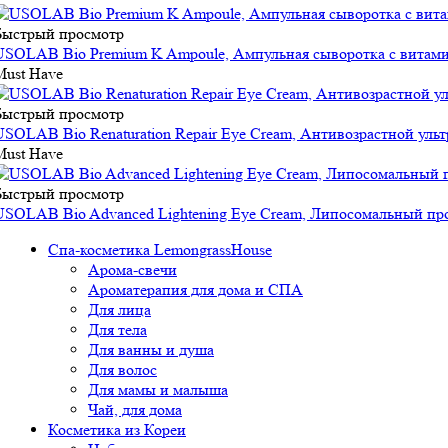
Быстрый просмотр
USOLAB Bio Premium K Ampoule, Ампульная сыворотка с витами
Must Have
Быстрый просмотр
USOLAB Bio Renaturation Repair Eye Cream, Антивозрастной ульт
Must Have
Быстрый просмотр
USOLAB Bio Advanced Lightening Eye Cream, Липосомальный пр
Спа-косметика LemongrassHouse
Арома-свечи
Ароматерапия для дома и СПА
Для лица
Для тела
Для ванны и душа
Для волос
Для мамы и малыша
Чай, для дома
Косметика из Кореи