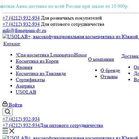
виа-доставка по всей России при заказе от 10 000р.
я Авиа-доставка по всей России при заказе от 10 000р.
Беспл
Бес
+7 (4212) 932-934
Для розничных покупателей
+7 (4212) 932-934
Для оптового сотрудничества
info@frangipani-dv.ru
Каталог
!Спа-косметика LemongrassHouse
Доставк
О компании
Косметика из Кореи
Япония
Оп
О бренде
Косметика из Таиланда
До
Отзывы
Сертификаты
Во
Америка
USOLAB
Войти
+7 (4212) 932-934
+7 (4212) 932-934
Для оптового сотрудничества