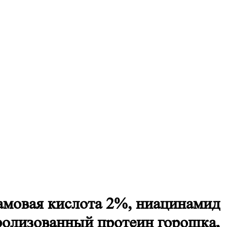
амовая кислота 2%, ниацинамид
дролизованный протеин горошка,