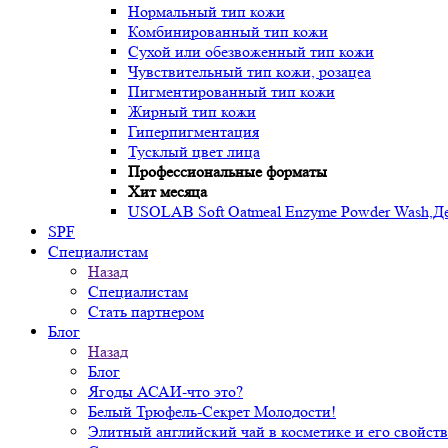
Нормальный тип кожи
Комбинированный тип кожи
Сухой или обезвоженный тип кожи
Чувствительный тип кожи, розацеа
Пигментированный тип кожи
Жирный тип кожи
Гиперпигментация
Тусклый цвет лица
Профессиональные форматы
Хит месяца
USOLAB Soft Oatmeal Enzyme Powder Wash,Дел
SPF
Специалистам
Назад
Специалистам
Стать партнером
Блог
Назад
Блог
Ягоды АСАИ-что это?
Белый Трюфель-Секрет Молодости!
Элитный английский чай в косметике и его свойств