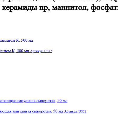
, керамиды np, маннитол, фосфат
мином К, 500 мл
Артикул: US77
яющая ампульная сыворотка, 50 мл
Артикул: US02