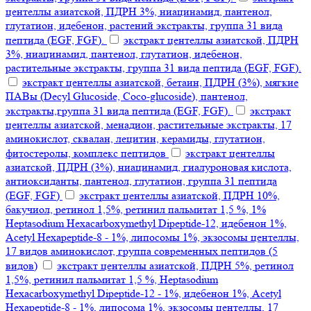
центеллы азиатской, ПДРН 3%, ниацинамид, пантенол,
глутатион, идебенон, растений экстракты, группа 31 вида
пептида (EGF, FGF).
экстракт центеллы азиатской, ПДРН
3%, ниацинамид, пантенол, глутатион, идебенон,
растительные экстракты, группа 31 вида пептида (EGF, FGF).
экстракт центеллы азиатской, бетаин, ПДРН (3%), мягкие
ПАВы (Decyl Glucoside, Coco-glucoside), пантенол,
экстракты,группа 31 вида пептида (EGF, FGF).
экстракт
центеллы азиатской, менадион, растительные экстракты, 17
аминокислот, сквалан, лецитин, керамиды, глутатион,
фитостеролы, комплекс пептидов
экстракт центеллы
азиатской, ПДРН (3%), ниацинамид, гиалуроновая кислота,
антиоксиданты, пантенол, глутатион, группа 31 пептида
(EGF, FGF)
экстракт центеллы азиатской, ПДРН 10%,
бакучиол, ретинол 1,5%, ретинил пальмитат 1,5 %, 1%
Heptasodium Hexacarboxymethyl Dipeptide-12, идебенон 1%,
Acetyl Hexapeptide-8 - 1%, липосомы 1%, экзосомы центеллы,
17 видов аминокислот, группа современных пептидов (5
видов)
экстракт центеллы азиатской, ПДРН 5%, ретинол
1,5%, ретинил пальмитат 1,5 %, Heptasodium
Hexacarboxymethyl Dipeptide-12 - 1%, идебенон 1%, Acetyl
Hexapeptide-8 - 1%, липосома 1%, экзосомы центеллы, 17