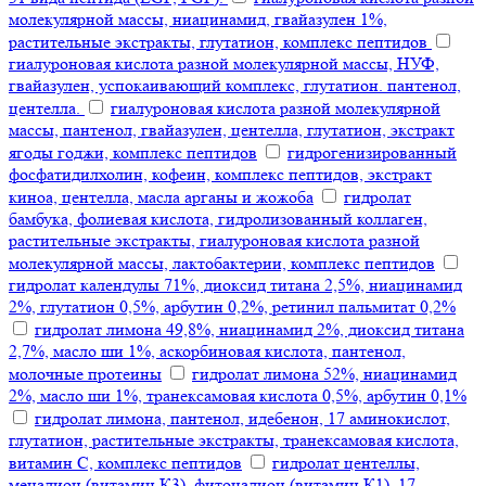
молекулярной массы, ниацинамид, гвайазулен 1%,
растительные экстракты, глутатион, комплекс пептидов
гиалуроновая кислота разной молекулярной массы, НУФ,
гвайазулен, успокаивающий комплекс, глутатион. пантенол,
центелла.
гиалуроновая кислота разной молекулярной
массы, пантенол, гвайазулен, центелла, глутатион, экстракт
ягоды годжи, комплекс пептидов
гидрогенизированный
фосфатидилхолин, кофеин, комплекс пептидов, экстракт
киноа, центелла, масла арганы и жожоба
гидролат
бамбука, фолиевая кислота, гидролизованный коллаген,
растительные экстракты, гиалуроновая кислота разной
молекулярной массы, лактобактерии, комплекс пептидов
гидролат календулы 71%, диоксид титана 2,5%, ниацинамид
2%, глутатион 0,5%, арбутин 0,2%, ретинил пальмитат 0,2%
гидролат лимона 49,8%, ниацинамид 2%, диоксид титана
2,7%, масло ши 1%, аскорбиновая кислота, пантенол,
молочные протеины
гидролат лимона 52%, ниацинамид
2%, масло ши 1%, транексамовая кислота 0,5%, арбутин 0,1%
гидролат лимона, пантенол, идебенон, 17 аминокислот,
глутатион, растительные экстракты, транексамовая кислота,
витамин С, комплекс пептидов
гидролат центеллы,
менадион (витамин К3), фитонадион (витамин К1), 17