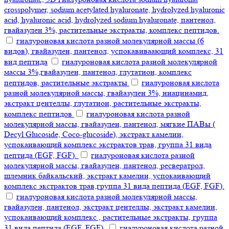
crosspolymer, sodium acetylated hyaluronate, hydrolyzed hyaluronic
acid, hyaluronic acid, hydrolyzed sodium hyaluronate, пантенол,
гвайазулен 3%, растительные экстракты, комплекс пептидов.
гиалуроновая кислота разной молекулярной массы (6
видов), гвайазулен, пантенол, успокавиваающий комплекс, 31
вид пептида
гиалуроновая кислота разной молекулярной
массы 3%,гвайазулен, пантенол, глутатион, комплекс
пептидов, растительные экстракты
гиалуроновая кислота
разной молекулярной массы, гвайазулен 3%, ниацинамид,
экстракт центеллы, глутатион, растительные экстракты,
комплекс пептидов
гиалуроновая кислота разной
молекулярной массы, гвайазулен, пантенол, мягкие ПАВы (
Decyl Glucoside, Coco-glucoside), экстракт камелии,
успокаивающий комплекс экстрактов трав, группа 31 вида
пептида (EGF, FGF).
гиалуроновая кислота разной
молекулярной массы, гвайазулен, пантенол, ресвератрол,
шлемник байкальский, экстракт камелии, успокаивающий
комплекс экстрактов трав,группа 31 вида пептида (EGF, FGF).
гиалуроновая кислота разной молекулярной массы,
гвайазулен, пантенол, экстракт центеллы, экстракт камелии,
успокаивающий комплекс , растительные экстракты, группа
31 вида пептида (EGF, FGF).
гиалуроновая кислота разной