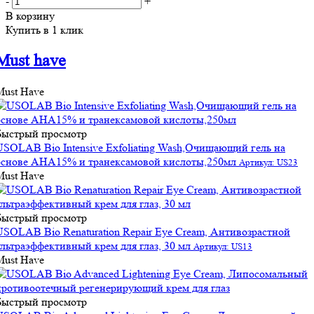
-
+
В корзину
Купить в 1 клик
Must have
Must Have
Быстрый просмотр
USOLAB Bio Intensive Exfoliating Wash,Очищающий гель на
основе АНА15% и транексамовой кислоты,250мл
Артикул: US23
Must Have
Быстрый просмотр
USOLAB Bio Renaturation Repair Eye Cream, Антивозрастной
ультраэффективный крем для глаз, 30 мл
Артикул: US13
Must Have
Быстрый просмотр