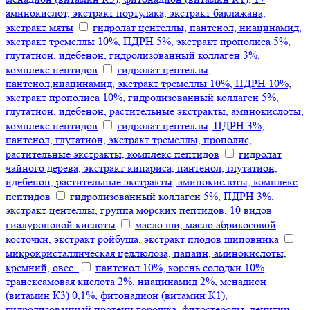
аминокислот, экстракт портулака, экстракт баклажана,
экстракт мяты
гидролат центеллы, пантенол, ниацинамид,
экстракт тремеллы 10%, ПДРН 5%, экстракт прополиса 5%,
глутатион, идебенон, гидролизованный коллаген 3%,
комплекс пептидов
гидролат центеллы,
пантенол,ниацинамид, экстракт тремеллы 10%, ПДРН 10%,
экстракт прополиса 10%, гидролизованный коллаген 5%,
глутатион, идебенон, растительные экстракты, аминокислоты,
комплекс пептидов
гидролат центеллы, ПДРН 3%,
пантенол, глутатион, экстракт тремеллы, прополис,
растительные экстракты, комплекс пептидов
гидролат
чайного дерева, экстракт кипариса, пантенол, глутатион,
идебенон, растительные экстракты, аминокислоты, комплекс
пептидов
гидролизованный коллаген 5%, ПДРН 3%,
экстракт центеллы, группа морских пептидов, 10 видов
гиалуроновой кислоты
масло ши, масло абрикосовой
косточки, экстракт ройбуша, экстракт плодов шиповника
микрокристаллическая целлюлоза, папаин, аминокислоты,
кремний, овес.
пантенол 10%, корень солодки 10%,
транексамовая кислота 2%, ниацинамид 2%, менадион
(витамин К3) 0,1%, фитонадион (витамин К1),
гидролизованный протеин горошка, фитостеролы, лецитин,