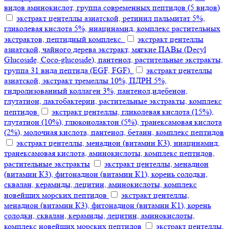
видов аминокислот, группа современных пептидов (5 видов)
экстракт центеллы азиатской, ретинил пальмитат 5%,
гликолевая кислота 5%, ниацинамид, комплекс растительных
экстрактов, пептидный комплекс.
экстракт центеллы
азиатской, чайного дерева экстракт, мягкие ПАВы (Decyl
Glucoside, Coco-glucoside), пантенол, растительные экстракты,
группа 31 вида пептида (EGF, FGF).
экстракт центеллы
азиатской, экстракт тремеллы 10%, ПДРН 5%,
гидролизованный коллаген 3%, пантенол,идебенон,
глутатион, лактобактерии, растительные экстракты, комплекс
пептидов
экстракт центеллы, гликолевая кислота (15%),
глутатион (10%), глюконолактон (5%), транексамовая кислота
(2%), молочная кислота, пантенол, бетаин, комплекс пептидов
экстракт центеллы, менадион (витамин К3), ниацинамид,
транексамовая кислота, аминокислоты, комплекс пептидов,
растительные экстракты
экстракт центеллы, менадион
(витамин К3), фитонадион (витамин К1), корень солодки,
сквалан, керамиды, лецитин, аминокислоты, комплекс
новейших морских пептидов
экстракт центеллы,
менадион (витамин К3), фитонадион (витамин К1), корень
солодки, сквалан, керамиды, лецитин, аминокислоты,
комплекс новейших морских пептидов
экстракт центеллы,