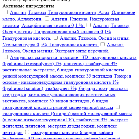
Активные ингредиенты
Альгин, Глюкоза, Гиалуроновая кислота, Алоэ, Оливковое
масло, Аллантоин.
Альгин, Глюкоза, Гиалуроновая
кислота, Аскорбиновая кислота 0,1 %.
Альгин, Глюкоза,
Оксид магния, Гидролизированный коллаген 0,1%
Гиалуроновая кислота.
Альгин, Глюкоза, Оксид магния,
Угольная пудра 0,5%, Гиалуроновая кислота.
Альгин,
Глюкоза, Оксид магния, Экстракт мяты перечной.
Ампульная сыворотка: в основе - 3D гиалуроновая кислота
(hyaluronat crosspolymer) 1%, пантенол, гвайазулен 3%,
растительные экстракты, 6 видов гиалуроновой кислоты
разной молекулярной массы, комплекс 35 пептидов Тонер: в
основе - низкомолекулярная гиалуроновая кислота 1%
(hyaluronat solution), гвайазулен 3%, бифида лизат, экстракт
ягод годжи, комплекс успокаивающих растительных
экстрактов, комплекс 35 видов пептидов, 6 видов
гиалуроновой кислоты разной молекулярной массы
гиалуроновая кислота (6 видов) разной молекулярной массы
(в основе низкомолекулярная ГК), гвайазулен 3%, экстракт
центеллы, пантенол, экстракт ягоды годжи, комплекс
пептидов
гиалуроновая кислота 6 видов: sodium
hyaluronate, 3D гиалуроновая кислота sodium hyaluronat