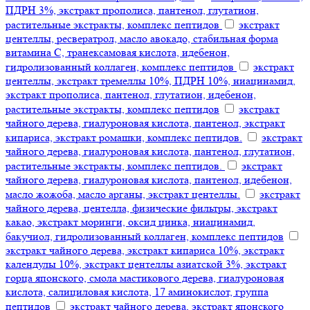
ПДРН 3%, экстракт прополиса, пантенол, глутатион,
растительные экстракты, комплекс пептидов
экстракт
центеллы, ресвератрол, масло авокадо, стабильная форма
витамина С, транексамовая кислота, идебенон,
гидролизованный коллаген, комплекс пептидов
экстракт
центеллы, экстракт тремеллы 10%, ПДРН 10%, ниацинамид,
экстракт прополиса, пантенол, глутатион, идебенон,
растительные экстракты, комплекс пептидов
экстракт
чайного дерева, гиалуроновая кислота, пантенол, экстракт
кипариса, экстракт ромашки, комплекс пептидов.
экстракт
чайного дерева, гиалуроновая кислота, пантенол, глутатион,
растительные экстракты, комплекс пептидов.
экстракт
чайного дерева, гиалуроновая кислота, пантенол, идебенон,
масло жожоба, масло арганы, экстракт центеллы.
экстракт
чайного дерева, центелла, физические фильтры, экстракт
какао, экстракт моринги, оксид цинка, ниацинамид,
бакучиол, гидролизованный коллаген, комплекс пептидов
экстракт чайного дерева, экстракт кипариса 10%, экстракт
календулы 10%, экстракт центеллы азиатской 3%, экстракт
горца японского, смола мастикового дерева, гиалуроновая
кислота, салициловая кислота, 17 аминокислот, группа
пептидов
экстракт чайного дерева, экстракт японского