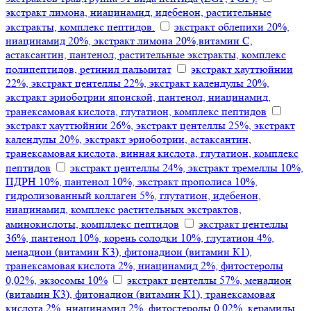
экстракт лимона, ниацинамид, идебенон, растительные
экстракты, комплекс пептидов.
экстракт облепихи 20%,
ниацинамид 20%, экстракт лимона 20%,витамин С,
астаксантин, пантенол, растительные экстракты, комплекс
полипептидов, ретинил пальмитат
экстракт хауттюйнии
22%, экстракт центеллы 22%, экстракт календулы 20%,
экстракт эриоботрии японской, пантенол, ниацинамид,
транексамовая кислота, глутатион, комплекс пептидов
экстракт хауттюйнии 26%, экстракт центеллы 25%, экстракт
календулы 20%, экстракт эриоботрии, астаксантин,
транексамовая кислота, винная кислота, глутатион, комплекс
пептидов
экстракт центеллы 24%, экстракт тремеллы 10%,
ПДРН 10%, пантенол 10%, экстракт прополиса 10%,
гидролизованный коллаген 5%, глутатион, идебенон,
ниацинамид, комплекс растительных экстрактов,
аминокислоты, компллекс пептидов
экстракт центеллы
36%, пантенол 10%, корень солодки 10%, глутатион 4%,
менадион (витамин К3), фитонадион (витамин К1),
транексамовая кислота 2%, ниацинамид 2%, фитостеролы
0,02%, экзосомы 10%
экстракт центеллы 57%, менадион
(витамин К3), фитонадион (витамин К1), транексамовая
кислота 2%, ниацинамид 2%, фитостеролы 0,02%, керамиды,