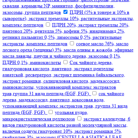
сквалан, керамиды NP, маннитол, фосфатидилхолин,
экзосомы, группа пептидов
ПДРН (5% в тонере и 10% в
сыворотке), экстракт тремеллы 10%, растительные экстракты,
комплекс пептидов
ПДРН 20%, экстракт тремеллы 20%,
пантенол 20%, центелла 5%, кофеин 5%, ниацинамид 2%,
ретинил пальмитат 0,5%, лимосомы 0,5%, растительные
экстракты, комплекс пептидов
соевое масло 76%, масло
лесного ореха (лещины) 3%, масла оливы и жожоба, эфирные
масла лавнды, пачули и чайного дерева, экзосомы 0,1%,
ПДРН 0,1%, аминокислоты
Сок чайного дерева,
гиалуроновая кислота, пантенол, экстракт центеллы
азиатской, ресвератрол, экстракт шлемника байкальского,
экстракт ромашки, салициловая кислота, мадекассосид,
аминокислоты, успокаивающий комплекс экстрактов
трав,группа 31 вида пептида (EGF, FGF).
сок чайного
дерева, мадекассосид, пантенол, кокосовая вода,
успокаивающий комплекс экстрактов трав, группа 31 вида
пептида (EGF, FGF).
угольная пудра,
микрокристаллическая целлюлоза
экстракт календулы, 6
видов гиалуроновой кислоты разной молекулярной массы,
включая содиум гиалуронат 10%, экстракт ромашки 5%,
гвайазулен 3%, экзосомы (CENTELLA ASIATICA LEAF