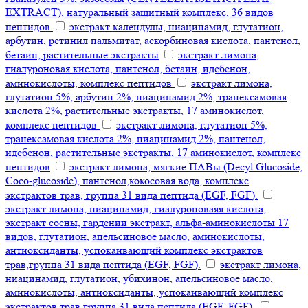
EXTRACT), натуральный защитный комплекс, 36 видов
пептидов
экстракт календулы, ниацинамид, глутатион,
арбутин, ретинил пальмитат, аскорбиновая кислота, пантенол,
бетаин, растительные экстракты
экстракт лимона,
гиалуроновая кислота, пантенол, бетаин, идебенон,
аминокислоты, комплекс пептидов
экстракт лимона,
глутатион 5%, арбутин 2%, ниацинамид 2%, транексамовая
кислота 2%, растительные экстракты, 17 аминокислот,
комплекс пептидов
экстракт лимона, глутатион 5%,
транексамовая кислота 2%, ниацинамид 2%, пантенол,
идебенон, растительные экстракты, 17 аминокислот, комплекс
пептидов
экстракт лимона, мягкие ПАВы (Decyl Glucoside,
Coco-glucoside), пантенол,кокосовая вода, комплекс
экстрактов трав, группа 31 вида пептида (EGF, FGF).
экстракт лимона, ниацинамид, гиалуроноваяя кислота,
экстракт сосны, гардении экстракт, альфа-аминокислоты 17
видов, глутатион, апельсиновое масло, аминокислоты,
антиоксиданты, успокаивающий комплекс экстрактов
трав,группа 31 вида пептида (EGF, FGF).
экстракт лимона,
ниацинамид, глутатион, убихинон, апельсиновое масло,
аминокислоты, антиоксиданты, успокаивающий комплекс
экстрактов трав,группа 31 вида пептида (EGF, FGF).