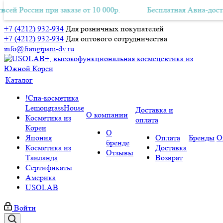
и при заказе от 10 000р.
ная Авиа-доставка по всей России при заказе от 10 000р.
Бесплатная Авиа-доставка по все
Б
+7 (4212) 932-934
Для розничных покупателей
+7 (4212) 932-934
Для оптового сотрудничества
info@frangipani-dv.ru
Каталог
!Спа-косметика
LemongrassHouse
Доставка и
О компании
Косметика из
оплата
Кореи
О
Япония
Оплата
Бренды
О
бренде
Косметика из
Доставка
Отзывы
Таиланда
Возврат
Сертификаты
Америка
USOLAB
Войти