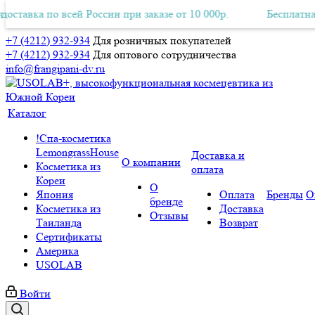
вка по всей России при заказе от 10 000р.
тная Авиа-доставка по всей России при заказе от 10 000р.
Бесплатная Ави
+7 (4212) 932-934
Для розничных покупателей
+7 (4212) 932-934
Для оптового сотрудничества
info@frangipani-dv.ru
Каталог
!Спа-косметика
LemongrassHouse
Доставка и
О компании
Косметика из
оплата
Кореи
О
Япония
Оплата
Бренды
О
бренде
Косметика из
Доставка
Отзывы
Таиланда
Возврат
Сертификаты
Америка
USOLAB
Войти