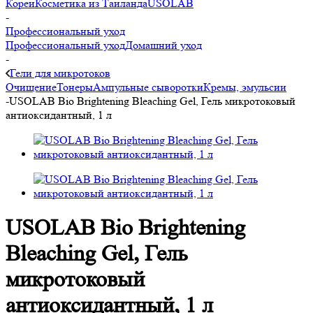
Кореи
Косметика из Таиланда
USOLAB
-
Профессиональный уход
Профессиональный уход
Домашний уход
-
Гели для микротоков
Очищение
Тонеры
Ампульные сыворотки
Кремы, эмульсии
-
USOLAB Bio Brightening Bleaching Gel, Гель микротоковый
антиоксидантный, 1 л
USOLAB Bio Brightening
Bleaching Gel, Гель
микротоковый
антиоксидантный, 1 л