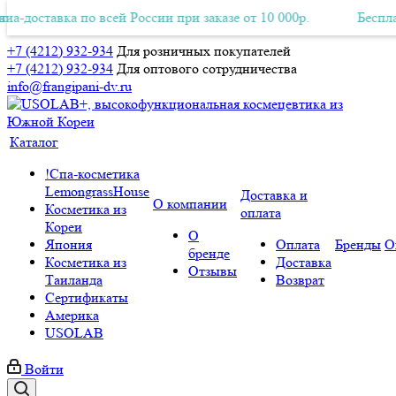
ставка по всей России при заказе от 10 000р.
тная Авиа-доставка по всей России при заказе от 10 000р.
Бесплатная 
+7 (4212) 932-934
Для розничных покупателей
+7 (4212) 932-934
Для оптового сотрудничества
info@frangipani-dv.ru
Каталог
!Спа-косметика
LemongrassHouse
Доставка и
О компании
Косметика из
оплата
Кореи
О
Япония
Оплата
Бренды
О
бренде
Косметика из
Доставка
Отзывы
Таиланда
Возврат
Сертификаты
Америка
USOLAB
Войти