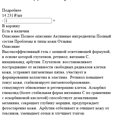
Подробнее
14 231
₽
/шт
-
+
В корзину
Есть в наличии
Описание
Полное описание
Активные ингредиенты
Полный
состав
Проблемы и типы кожи
Отзывы
Описание
Высокоэффективный гель с мощной осветляющей формулой,
в основе которой глутатион, ретинол, витамин С,
ниацинамид, арбутин. Глутатион восстанавливает
пострадавшие от активности свободных радикалов клетки
кожи, устраняет пигментные пятна, участвует в
формировании коллагена и эластина. Ретинол повышает
тонус кожи, стабилизирует пигментообразование,
стимулирует обновление и регенерацию клеток. Аскорбил
глюкозид (более стабильная форма витамина С по сравнению
с аскорбиновой кислотой) способствует дезактивации
меланина, сокращает глубину морщин, предупреждает
фотостарение кожи. Арбутин отбеливает и очищает кожу от
токсинов, уменьшает отеки и улучшает тургор