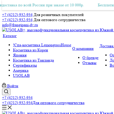
а по всей России при заказе от 10 000р.
ная Авиа-доставка по всей России при заказе от 10 000р.
Бесплатная Авиа-
+7 (4212) 932-934
Для розничных покупателей
+7 (4212) 932-934
Для оптового сотрудничества
info@frangipani-dv.ru
Каталог
!Спа-косметика LemongrassHouse
Доставк
О компании
Косметика из Кореи
Япония
Оп
О бренде
Косметика из Таиланда
До
Отзывы
Сертификаты
Во
Америка
USOLAB
Войти
+7 (4212) 932-934
+7 (4212) 932-934
Для оптового сотрудничества