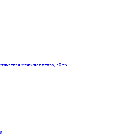
икатная энзимная пудра, 50 гр
а