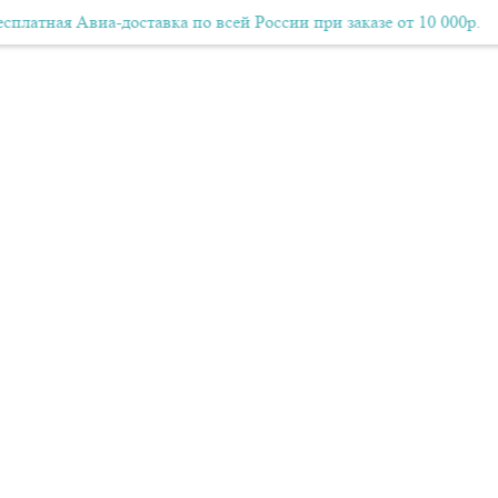
я Авиа-доставка по всей России при заказе от 10 000р.
Бесплатная Авиа-доставка по всей России при заказе от 10
Бе