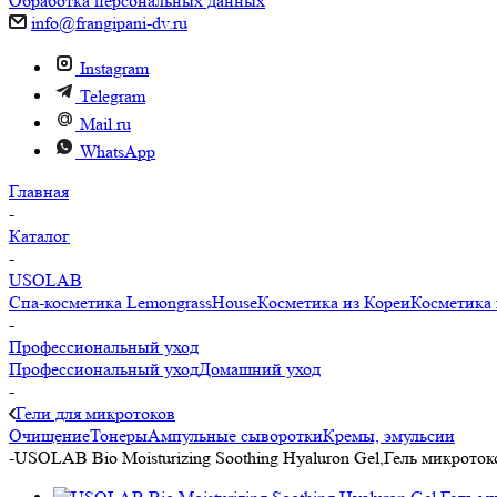
Обработка персональных данных
info@frangipani-dv.ru
Instagram
Telegram
Mail.ru
WhatsApp
Главная
-
Каталог
-
USOLAB
Спа-косметика LemongrassHouse
Косметика из Кореи
Косметика 
-
Профессиональный уход
Профессиональный уход
Домашний уход
-
Гели для микротоков
Очищение
Тонеры
Ампульные сыворотки
Кремы, эмульсии
-
USOLAB Bio Moisturizing Soothing Hyaluron Gel,Гель микрот