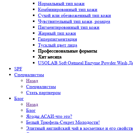
Нормальный тип кожи
Комбинированный тип кожи
Сухой или обезвоженный тип кожи
Чувствительный тип кожи, розацеа
Пигментированный тип кожи
Жирный тип кожи
Гиперпигментация
Тусклый цвет лица
Профессиональные форматы
Хит месяца
USOLAB Soft Oatmeal Enzyme Powder Wash,Дел
SPF
Специалистам
Назад
Специалистам
Стать партнером
Блог
Назад
Блог
Ягоды АСАИ-что это?
Белый Трюфель-Секрет Молодости!
Элитный английский чай в косметике и его свойств