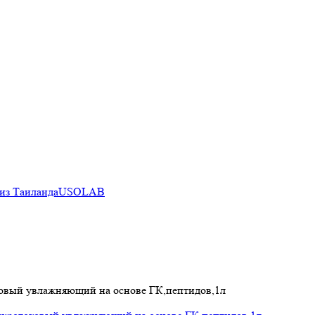
из Таиланда
USOLAB
оковый увлажняющий на основе ГК,пептидов,1л