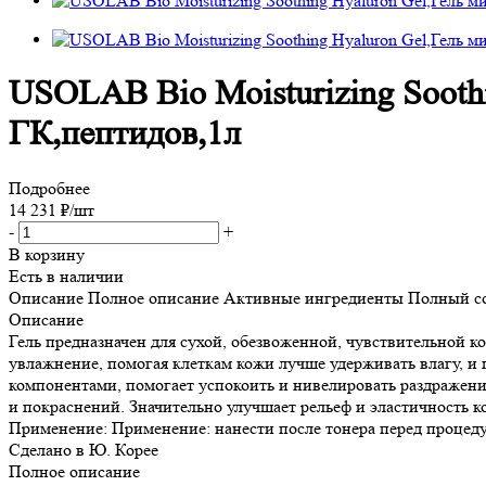
USOLAB Bio Moisturizing Sooth
ГК,пептидов,1л
Подробнее
14 231
₽
/шт
-
+
В корзину
Есть в наличии
Описание
Полное описание
Активные ингредиенты
Полный с
Описание
Гель предназначен для сухой, обезвоженной, чувствительной к
увлажнение, помогая клеткам кожи лучше удерживать влагу, и
компонентами, помогает успокоить и нивелировать раздражени
и покраснений. Значительно улучшает рельеф и эластичность к
Применение: Применение: нанести после тонера перед процед
Сделано в Ю. Корее
Полное описание