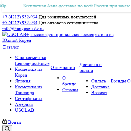
ая Авиа-доставка по всей России при заказе от 10 000р.
Бесплатная Авиа-доставка по всей России при заказе от 1
Бе
+7 (4212) 932-934
Для розничных покупателей
+7 (4212) 932-934
Для оптового сотрудничества
info@frangipani-dv.ru
Каталог
!Спа-косметика
LemongrassHouse
Доставка и
О компании
Косметика из
оплата
Кореи
О
Япония
Оплата
Бренды
О
бренде
Косметика из
Доставка
Отзывы
Таиланда
Возврат
Сертификаты
Америка
USOLAB
Войти