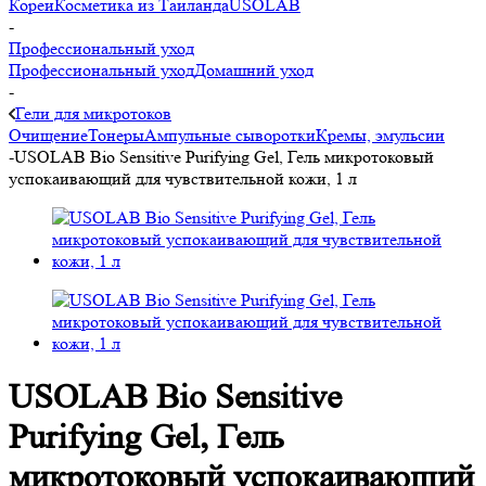
Кореи
Косметика из Таиланда
USOLAB
-
Профессиональный уход
Профессиональный уход
Домашний уход
-
Гели для микротоков
Очищение
Тонеры
Ампульные сыворотки
Кремы, эмульсии
-
USOLAB Bio Sensitive Purifying Gel, Гель микротоковый
успокаивающий для чувствительной кожи, 1 л
USOLAB Bio Sensitive
Purifying Gel, Гель
микротоковый успокаивающий