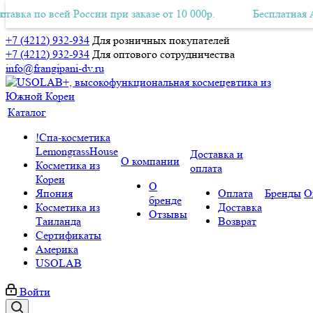
а по всей России при заказе от 10 000р.
ная Авиа-доставка по всей России при заказе от 10 000р.
Бесплатная Авиа-
+7 (4212) 932-934
Для розничных покупателей
+7 (4212) 932-934
Для оптового сотрудничества
info@frangipani-dv.ru
Каталог
!Спа-косметика
LemongrassHouse
Доставка и
О компании
Косметика из
оплата
Кореи
О
Япония
Оплата
Бренды
О
бренде
Косметика из
Доставка
Отзывы
Таиланда
Возврат
Сертификаты
Америка
USOLAB
Войти