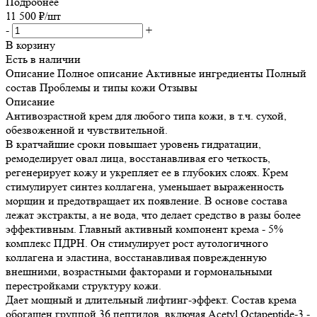
Подробнее
11 500
₽
/шт
-
+
В корзину
Есть в наличии
Описание
Полное описание
Активные ингредиенты
Полный
состав
Проблемы и типы кожи
Отзывы
Описание
Антивозрастной крем для любого типа кожи, в т.ч. сухой,
обезвоженной и чувствительной.
В кратчайшие сроки повышает уровень гидратации,
ремоделирует овал лица, восстанавливая его четкость,
регенерирует кожу и укрепляет ее в глубоких слоях. Крем
стимулирует синтез коллагена, уменьшает выраженность
морщин и предотвращает их появление. В основе состава
лежат экстракты, а не вода, что делает средство в разы более
эффективным. Главный активный компонент крема - 5%
комплекс ПДРН. Он стимулирует рост аутологичного
коллагена и эластина, восстанавливая поврежденную
внешними, возрастными факторами и гормональными
перестройками структуру кожи.
Дает мощный и длительный лифтинг-эффект. Состав крема
обогащен группой 36 пептидов, включая Acetyl Octapeptide-3 -