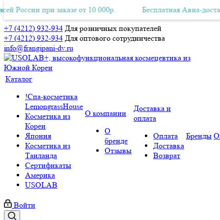
 России при заказе от 10 000р.
ная Авиа-доставка по всей России при заказе от 10 000р.
Бесплатная Авиа-доставка 
+7 (4212) 932-934
Для розничных покупателей
+7 (4212) 932-934
Для оптового сотрудничества
info@frangipani-dv.ru
Каталог
!Спа-косметика
LemongrassHouse
Доставка и
О компании
Косметика из
оплата
Кореи
О
Япония
Оплата
Бренды
О
бренде
Косметика из
Доставка
Отзывы
Таиланда
Возврат
Сертификаты
Америка
USOLAB
Войти