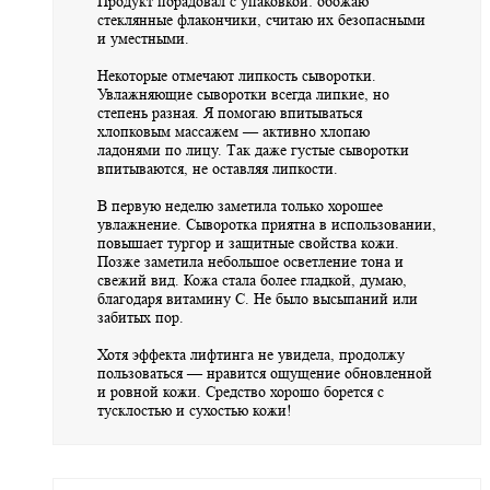
Продукт порадовал с упаковкой: обожаю
стеклянные флакончики, считаю их безопасными
и уместными.
Некоторые отмечают липкость сыворотки.
Увлажняющие сыворотки всегда липкие, но
степень разная. Я помогаю впитываться
хлопковым массажем — активно хлопаю
ладонями по лицу. Так даже густые сыворотки
впитываются, не оставляя липкости.
В первую неделю заметила только хорошее
увлажнение. Сыворотка приятна в использовании,
повышает тургор и защитные свойства кожи.
Позже заметила небольшое осветление тона и
свежий вид. Кожа стала более гладкой, думаю,
благодаря витамину С. Не было высыпаний или
забитых пор.
Хотя эффекта лифтинга не увидела, продолжу
пользоваться — нравится ощущение обновленной
и ровной кожи. Средство хорошо борется с
тусклостью и сухостью кожи!