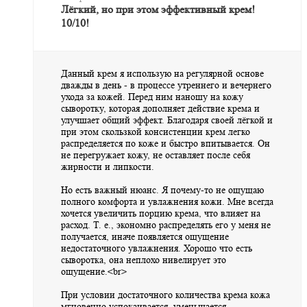
Лёгкий, но при этом эффективный крем!
10/10!
Данный крем я использую на регулярной основе
дважды в день - в процессе утреннего и вечернего
ухода за кожей. Перед ним наношу на кожу
сыворотку, которая дополняет действие крема и
улучшает общий эффект. Благодаря своей лёгкой и
при этом скользкой консистенции крем легко
распределяется по коже и быстро впитывается. Он
не перегружает кожу, не оставляет после себя
жирности и липкости.
Но есть важный нюанс. Я почему-то не ощущаю
полного комфорта и увлажнения кожи. Мне всегда
хочется увеличить порцию крема, что влияет на
расход. Т. е., экономно распределять его у меня не
получается, иначе появляется ощущение
недостаточного увлажнения. Хорошо что есть
сыворотка, она неплохо нивелирует это
ощущение.<br>
При условии достаточного количества крема кожа
мгновенно успокаивается, уменьшается