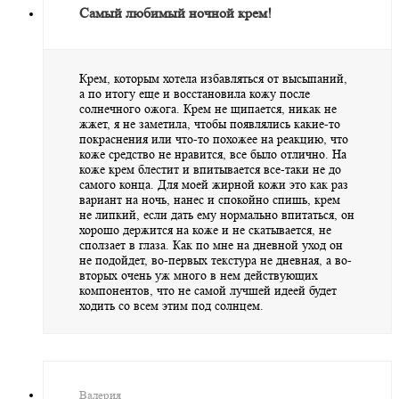
Самый любимый ночной крем!
Крем, которым хотела избавляться от высыпаний,
а по итогу еще и восстановила кожу после
солнечного ожога. Крем не щипается, никак не
жжет, я не заметила, чтобы появлялись какие-то
покраснения или что-то похожее на реакцию, что
коже средство не нравится, все было отлично. На
коже крем блестит и впитывается все-таки не до
самого конца. Для моей жирной кожи это как раз
вариант на ночь, нанес и спокойно спишь, крем
не липкий, если дать ему нормально впитаться, он
хорошо держится на коже и не скатывается, не
сползает в глаза. Как по мне на дневной уход он
не подойдет, во-первых текстура не дневная, а во-
вторых очень уж много в нем действующих
компонентов, что не самой лучшей идеей будет
ходить со всем этим под солнцем.
Валерия