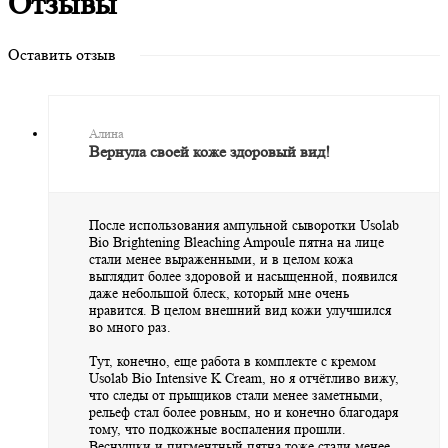
Отзывы
Оставить отзыв
Алина
Вернула своей коже здоровый вид!
После использования ампульной сыворотки Usolab
Bio Brightening Bleaching Ampoule пятна на лице
стали менее выраженными, и в целом кожа
выглядит более здоровой и насыщенной, появился
даже небольшой блеск, который мне очень
нравится. В целом внешний вид кожи улучшился
во много раз.
Тут, конечно, еще работа в комплекте с кремом
Usolab Bio Intensive K Cream, но я отчётливо вижу,
что следы от прыщиков стали менее заметными,
рельеф стал более ровным, но и конечно благодаря
тому, что подкожные воспаления прошли.
Веснушки и пигментный пятна тоже стали менее