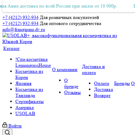
оставка по всей России при заказе от 10 000р.
тная Авиа-доставка по всей России при заказе от 10 000р.
Бесплатная
+7 (4212) 932-934
Для розничных покупателей
+7 (4212) 932-934
Для оптового сотрудничества
info@frangipani-dv.ru
Каталог
!Спа-косметика
LemongrassHouse
Доставка и
О компании
Косметика из
оплата
Кореи
О
Япония
Оплата
Бренды
О
бренде
Косметика из
Доставка
Отзывы
Таиланда
Возврат
Сертификаты
Америка
USOLAB
Войти