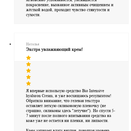
покраснение, вызванное активным очищением и
жёсткой водой, проходит чувство стянутости и
сухости.
Наталья
Экстра увлажняющий крем!
Я впервые использую средство Bio Intensive
hyaluron Cream, и уже восхищаюсь результатом!
Обратила внимание, что гелевая текстура
оставляет легкую силиконовую пленочку (не
страшно, силиконы здесь "летучие"). Но спустя 5-
7 минут после полного впитывания средства на
коже уже не остается ни пленки, ни липкости.
Крем запирает влагу внутри, повышая уровень