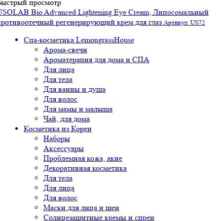
Быстрый просмотр
USOLAB Bio Advanced Lightening Eye Cream, Липосомальный
противоотечный регенерирующий крем для глаз
Артикул: US72
Спа-косметика LemongrassHouse
Арома-свечи
Ароматерапия для дома и СПА
Для лица
Для тела
Для ванны и душа
Для волос
Для мамы и малыша
Чай, для дома
Косметика из Кореи
Наборы
Аксессуары
Проблемная кожа, акне
Декоративная косметика
Для тела
Для лица
Для волос
Маски для лица и шеи
Солнцезащитные кремы и спреи