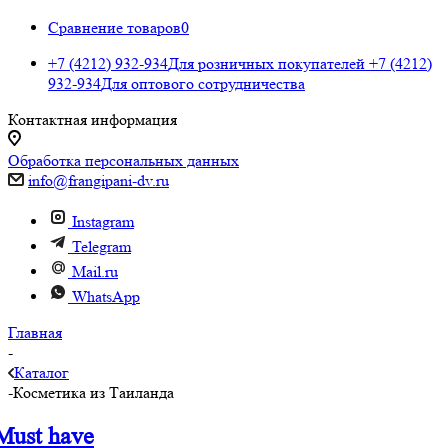
Сравнение товаров
0
+7 (4212) 932-934
Для розничных покупателей
+7 (4212)
932-934
Для оптового сотрудничества
Контактная информация
Обработка персональных данных
info@frangipani-dv.ru
Instagram
Telegram
Mail.ru
WhatsApp
Главная
-
Каталог
-
Косметика из Таиланда
Must have