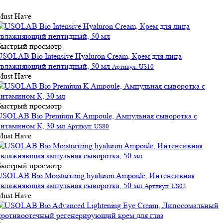
Must Have
Быстрый просмотр
USOLAB Bio Intensive Hyaluron Cream, Крем для лица
увлажняющий пептидный, 50 мл
Артикул: US10
Must Have
Быстрый просмотр
USOLAB Bio Premium K Ampoule, Ампульная сыворотка с
витамином К, 30 мл
Артикул: US80
Must Have
Быстрый просмотр
USOLAB Bio Moisturizing hyaluron Ampoule, Интенсивная
увлажняющая ампульная сыворотка, 50 мл
Артикул: US02
Must Have