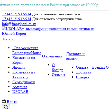
ая Авиа-доставка по всей России при заказе от 10 000р.
тная Авиа-доставка по всей России при заказе от 10 000р.
Б
+7 (4212) 932-934
Для розничных покупателей
+7 (4212) 932-934
Для оптового сотрудничества
info@frangipani-dv.ru
Каталог
!Спа-косметика
LemongrassHouse
Доставка и
О компании
Косметика из
оплата
Кореи
О
Япония
Оплата
Бренды
О
бренде
Косметика из
Доставка
Отзывы
Таиланда
Возврат
Сертификаты
Америка
USOLAB
Войти