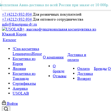
тная Авиа-доставка по всей России при заказе от 10 000р.
латная Авиа-доставка по всей России при заказе от 10 000р.
+7 (4212) 932-934
Для розничных покупателей
+7 (4212) 932-934
Для оптового сотрудничества
info@frangipani-dv.ru
Каталог
!Спа-косметика
LemongrassHouse
Доставка и
О компании
Косметика из
оплата
Кореи
О
Япония
Оплата
Бренды
О
бренде
Косметика из
Доставка
Отзывы
Таиланда
Возврат
Сертификаты
Америка
USOLAB
Войти