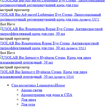
Быстрый просмотр
USOLAB Bio Advanced Lightening Eye Cream, Липосомальный
противоотечный регенерирующий крем для глаз
Артикул: US72
Must Have
Быстрый просмотр
USOLAB Bio Renaturation Repair Eye Cream, Антивозрастной
ультраэффективный крем для глаз, 30 мл
Артикул: US13
Must Have
Быстрый просмотр
USOLAB Bio Intensive Hyaluron Cream, Крем для лица
увлажняющий пептидный, 50 мл
Артикул: US10
Спа-косметика LemongrassHouse
Арома-свечи
Ароматерапия для дома и СПА
Для лица
Для тела