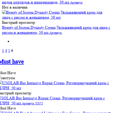
видов пептидов и ниацинамида, 30 мл
Артикул:
Нет в наличии
Быстрый просмотр
Beauty of Joseon Dynasty Cream,Увлажняющий крем для лица с
рисом и женьшенем, 50 мл
Артикул:
1
4
5
6
Must have
Must Have
Советуем
Быстрый просмотр
USOLAB Bio Intensive Repair Cream, Регенерирующий крем с
ПДРН, 50 мл
Артикул: US75
Must Have