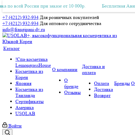
 всей России при заказе от 10 000р.
ная Авиа-доставка по всей России при заказе от 10 000р.
Бесплатная Авиа-дост
+7 (4212) 932-934
Для розничных покупателей
+7 (4212) 932-934
Для оптового сотрудничества
info@frangipani-dv.ru
Каталог
!Спа-косметика
LemongrassHouse
Доставка и
О компании
Косметика из
оплата
Кореи
О
Япония
Оплата
Бренды
О
бренде
Косметика из
Доставка
Отзывы
Таиланда
Возврат
Сертификаты
Америка
USOLAB
Войти