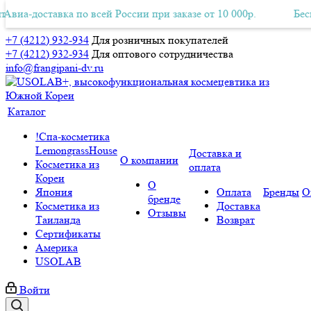
а-доставка по всей России при заказе от 10 000р.
тная Авиа-доставка по всей России при заказе от 10 000р.
Бесплат
+7 (4212) 932-934
Для розничных покупателей
+7 (4212) 932-934
Для оптового сотрудничества
info@frangipani-dv.ru
Каталог
!Спа-косметика
LemongrassHouse
Доставка и
О компании
Косметика из
оплата
Кореи
О
Япония
Оплата
Бренды
О
бренде
Косметика из
Доставка
Отзывы
Таиланда
Возврат
Сертификаты
Америка
USOLAB
Войти