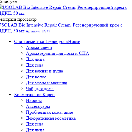
Советуем
Быстрый просмотр
USOLAB Bio Intensive Repair Cream, Регенерирующий крем с
ПДРН, 50 мл
Артикул: US75
Спа-косметика LemongrassHouse
Арома-свечи
Ароматерапия для дома и СПА
Для лица
Для тела
Для ванны и душа
Для волос
Для мамы и малыша
Чай, для дома
Косметика из Кореи
Наборы
Аксессуары
Проблемная кожа, акне
Декоративная косметика
Для тела
Для лица