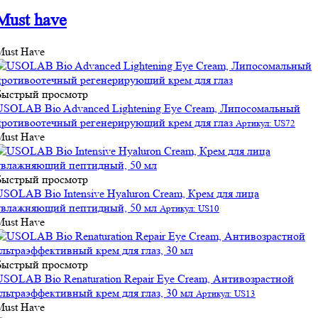
Must have
Must Have
Быстрый просмотр
USOLAB Bio Advanced Lightening Eye Cream, Липосомальный
противоотечный регенерирующий крем для глаз
Артикул: US72
Must Have
Быстрый просмотр
USOLAB Bio Intensive Hyaluron Cream, Крем для лица
увлажняющий пептидный, 50 мл
Артикул: US10
Must Have
Быстрый просмотр
USOLAB Bio Renaturation Repair Eye Cream, Антивозрастной
ультраэффективный крем для глаз, 30 мл
Артикул: US13
Must Have