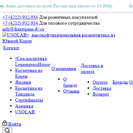
виа-доставка по всей России при заказе от 10 000р.
тная Авиа-доставка по всей России при заказе от 10 000р.
Беспл
+7 (4212) 932-934
Для розничных покупателей
+7 (4212) 932-934
Для оптового сотрудничества
info@frangipani-dv.ru
Каталог
!Спа-косметика
LemongrassHouse
Доставка и
О компании
Косметика из
оплата
Кореи
О
Япония
Оплата
Бренды
О
бренде
Косметика из
Доставка
Отзывы
Таиланда
Возврат
Сертификаты
Америка
USOLAB
Войти