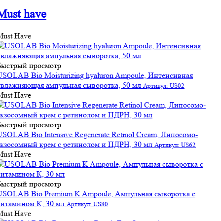
Must have
Must Have
Быстрый просмотр
USOLAB Bio Moisturizing hyaluron Ampoule, Интенсивная
увлажняющая ампульная сыворотка, 50 мл
Артикул: US02
Must Have
Быстрый просмотр
USOLAB Bio Intensive Regenerate Retinol Cream, Липосомо-
экзосомный крем с ретинолом и ПДРН, 30 мл
Артикул: US62
Must Have
Быстрый просмотр
USOLAB Bio Premium K Ampoule, Ампульная сыворотка с
витамином К, 30 мл
Артикул: US80
Must Have