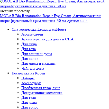
Быстрый просмотр
USOLAB Bio Renaturation Repair Eye Cream, Антивозрастной
ультраэффективный крем для глаз, 30 мл
Артикул: US13
Спа-косметика LemongrassHouse
Арома-свечи
Ароматерапия для дома и СПА
Для лица
Для тела
Для ванны и душа
Для волос
Для мамы и малыша
Чай, для дома
Косметика из Кореи
Наборы
Аксессуары
Проблемная кожа, акне
Декоративная косметика
Для тела
Для лица
Для волос