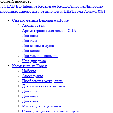
Быстрый просмотр
USOLAB Bio Intensive Regenerate Retinol Ampoule,Липосомо-
экзосомная сыворотка с ретинолом и ПДРН30мл
Артикул: US61
Спа-косметика LemongrassHouse
Арома-свечи
Ароматерапия для дома и СПА
Для лица
Для тела
Для ванны и душа
Для волос
Для мамы и малыша
Чай, для дома
Косметика из Кореи
Наборы
Аксессуары
Проблемная кожа, акне
Декоративная косметика
Для тела
Для лица
Для волос
Маски для лица и шеи
Солнцезащитные кремы и спреи