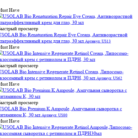
Must Have
Быстрый просмотр
USOLAB Bio Renaturation Repair Eye Cream, Антивозрастной
ультраэффективный крем для глаз, 30 мл
Артикул: US13
Must Have
Быстрый просмотр
USOLAB Bio Intensive Regenerate Retinol Cream, Липосомо-
экзосомный крем с ретинолом и ПДРН, 30 мл
Артикул: US62
Must Have
Быстрый просмотр
USOLAB Bio Premium K Ampoule, Ампульная сыворотка с
витамином К, 30 мл
Артикул: US80
Must Have