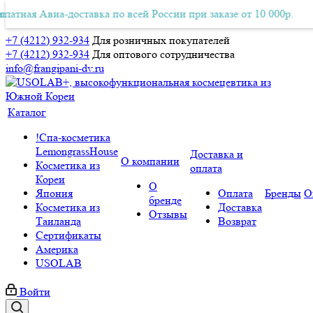
тная Авиа-доставка по всей России при заказе от 10 000р.
тная Авиа-доставка по всей России при заказе от 10 000р.
+7 (4212) 932-934
Для розничных покупателей
+7 (4212) 932-934
Для оптового сотрудничества
info@frangipani-dv.ru
Каталог
!Спа-косметика
LemongrassHouse
Доставка и
О компании
Косметика из
оплата
Кореи
О
Япония
Оплата
Бренды
О
бренде
Косметика из
Доставка
Отзывы
Таиланда
Возврат
Сертификаты
Америка
USOLAB
Войти