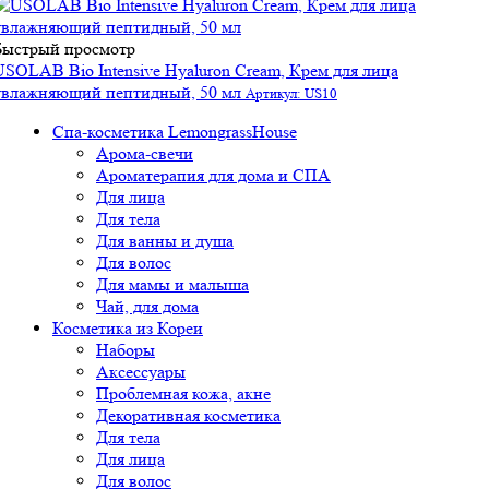
Быстрый просмотр
USOLAB Bio Intensive Hyaluron Cream, Крем для лица
увлажняющий пептидный, 50 мл
Артикул: US10
Спа-косметика LemongrassHouse
Арома-свечи
Ароматерапия для дома и СПА
Для лица
Для тела
Для ванны и душа
Для волос
Для мамы и малыша
Чай, для дома
Косметика из Кореи
Наборы
Аксессуары
Проблемная кожа, акне
Декоративная косметика
Для тела
Для лица
Для волос