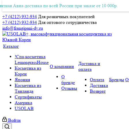
я Авиа-доставка по всей России при заказе от 10 000р.
тная Авиа-доставка по всей России при заказе от 10 000р.
Бе
+7 (4212) 932-934
Для розничных покупателей
+7 (4212) 932-934
Для оптового сотрудничества
info@frangipani-dv.ru
Каталог
!Спа-косметика
LemongrassHouse
Доставка и
О компании
Косметика из
оплата
Кореи
О
Япония
Оплата
Бренды
О
бренде
Косметика из
Доставка
Отзывы
Таиланда
Возврат
Сертификаты
Америка
USOLAB
Войти