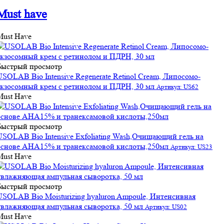
Must have
Must Have
Быстрый просмотр
USOLAB Bio Intensive Regenerate Retinol Cream, Липосомо-
экзосомный крем с ретинолом и ПДРН, 30 мл
Артикул: US62
Must Have
Быстрый просмотр
USOLAB Bio Intensive Exfoliating Wash,Очищающий гель на
основе АНА15% и транексамовой кислоты,250мл
Артикул: US23
Must Have
Быстрый просмотр
USOLAB Bio Moisturizing hyaluron Ampoule, Интенсивная
увлажняющая ампульная сыворотка, 50 мл
Артикул: US02
Must Have