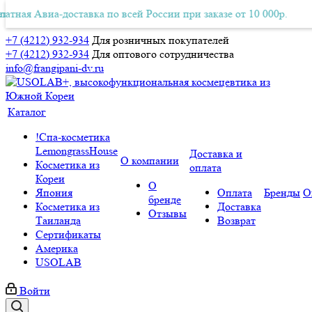
ая Авиа-доставка по всей России при заказе от 10 000р.
тная Авиа-доставка по всей России при заказе от 10 000р.
Б
+7 (4212) 932-934
Для розничных покупателей
+7 (4212) 932-934
Для оптового сотрудничества
info@frangipani-dv.ru
Каталог
!Спа-косметика
LemongrassHouse
Доставка и
О компании
Косметика из
оплата
Кореи
О
Япония
Оплата
Бренды
О
бренде
Косметика из
Доставка
Отзывы
Таиланда
Возврат
Сертификаты
Америка
USOLAB
Войти