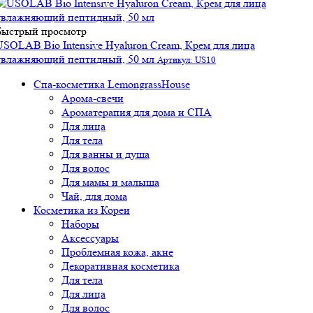
Быстрый просмотр
USOLAB Bio Intensive Hyaluron Cream, Крем для лица
увлажняющий пептидный, 50 мл
Артикул: US10
Спа-косметика LemongrassHouse
Арома-свечи
Ароматерапия для дома и СПА
Для лица
Для тела
Для ванны и душа
Для волос
Для мамы и малыша
Чай, для дома
Косметика из Кореи
Наборы
Аксессуары
Проблемная кожа, акне
Декоративная косметика
Для тела
Для лица
Для волос