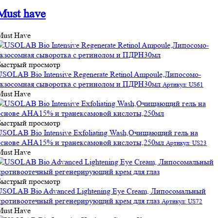
Must have
Must Have
Быстрый просмотр
USOLAB Bio Intensive Regenerate Retinol Ampoule,Липосомо-
экзосомная сыворотка с ретинолом и ПДРН30мл
Артикул: US61
Must Have
Быстрый просмотр
USOLAB Bio Intensive Exfoliating Wash,Очищающий гель на
основе АНА15% и транексамовой кислоты,250мл
Артикул: US23
Must Have
Быстрый просмотр
USOLAB Bio Advanced Lightening Eye Cream, Липосомальный
противоотечный регенерирующий крем для глаз
Артикул: US72
Must Have