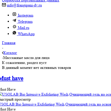
Обработка персональных данных
info@frangipani-dv.ru
Instagram
Telegram
Mail.ru
WhatsApp
Главная
-
Каталог
-
Массажные масла для лица
К сожалению, раздел пуст
В данный момент нет активных товаров
Must have
Must Have
Быстрый просмотр
USOLAB Bio Intensive Exfoliating Wash,Очищающий гель на осн
Must Have