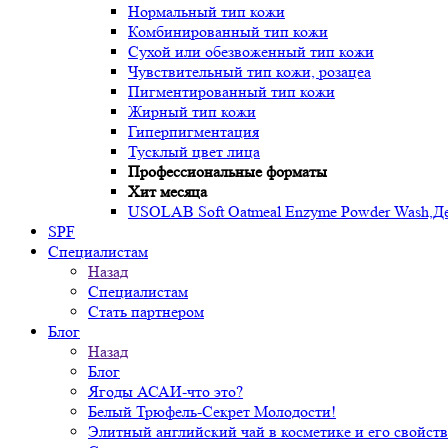
Нормальный тип кожи
Комбинированный тип кожи
Сухой или обезвоженный тип кожи
Чувствительный тип кожи, розацеа
Пигментированный тип кожи
Жирный тип кожи
Гиперпигментация
Тусклый цвет лица
Профессиональные форматы
Хит месяца
USOLAB Soft Oatmeal Enzyme Powder Wash,Дел
SPF
Специалистам
Назад
Специалистам
Стать партнером
Блог
Назад
Блог
Ягоды АСАИ-что это?
Белый Трюфель-Секрет Молодости!
Элитный английский чай в косметике и его свойств