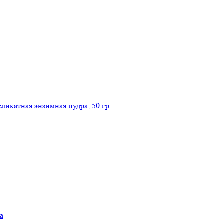
икатная энзимная пудра, 50 гр
а