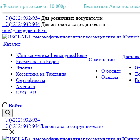
 при заказе от 10 000р.
ная Авиа-доставка по всей России при заказе от 10 000р.
Бесплатная Авиа-доставка по всей
Б
+7 (4212) 932-934
Для розничных покупателей
+7 (4212) 932-934
Для оптового сотрудничества
info@frangipani-dv.ru
Каталог
!Спа-косметика LemongrassHouse
Доставк
О компании
Косметика из Кореи
Япония
Оп
О бренде
Косметика из Таиланда
До
Отзывы
Сертификаты
Во
Америка
USOLAB
Войти
+7 (4212) 932-934
+7 (4212) 932-934
Для оптового сотрудничества