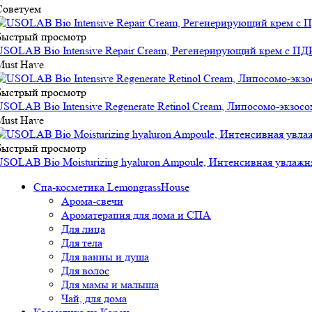
Советуем
Быстрый просмотр
USOLAB Bio Intensive Repair Cream, Регенерирующий крем с ПД
Must Have
Быстрый просмотр
USOLAB Bio Intensive Regenerate Retinol Cream, Липосомо-экзо
Must Have
Быстрый просмотр
USOLAB Bio Moisturizing hyaluron Ampoule, Интенсивная увлажн
Спа-косметика LemongrassHouse
Арома-свечи
Ароматерапия для дома и СПА
Для лица
Для тела
Для ванны и душа
Для волос
Для мамы и малыша
Чай, для дома